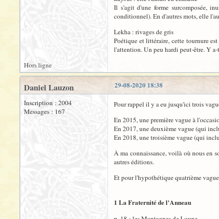
Il s'agit d'une forme surcomposée, inu
conditionnel). En d'autres mots, elle l'a
Lekha : rivages de gris
Poétique et littéraire, cette tournure e
l'attention. Un peu hardi peut-être. Y a-t
Hors ligne
29-08-2020 18:38
Daniel Lauzon
Inscription : 2004
Pour rappel il y a eu jusqu'ici trois vagu
Messages : 167
En 2015, une première vague à l'occasio
En 2017, une deuxième vague (qui inclut
En 2018, une troisième vague (qui inclu
À ma connaissance, voilà où nous en somm
autres éditions.
Et pour l'hypothétique quatrième vague 
1 La Fraternité de l'Anneau
p. 18 : les Montagnes de Loune