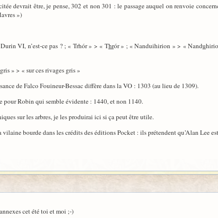
citée devrait être, je pense, 302 et non 301 : le passage auquel on renvoie concerne
Havres »)
 Durin VI, n’est-ce pas ? ; « Trhór » > « T
hr
ór » ; « Nanduihirion » > « Nand
u
hiri
 gris » > « sur ces rivages gris »
issance de Falco Fouineur-Bessac diffère dans la VO : 1303 (au lieu de 1309).
ate pour Robin qui semble évidente : 1440, et non 1140.
ques sur les arbres, je les produirai ici si ça peut être utile.
vilaine bourde dans les crédits des éditions Pocket : ils prétendent qu’Alan Lee est 
annexes cet été toi et moi ;-)