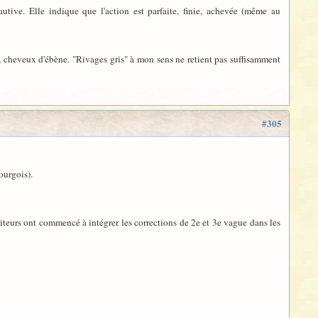
autive. Elle indique que l'action est parfaite, finie, achevée (même au
zur, cheveux d'ébène. "Rivages gris" à mon sens ne retient pas suffisamment
#305
ourgois).
diteurs ont commencé à intégrer les corrections de 2e et 3e vague dans les