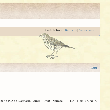
Contributions :
Récentes
|
Sans réponse
#301
ahad ; P.388 : Narmacil, Eärnil ; P.390 : Narmacil ; P.435 : Dáin x2, Náin,