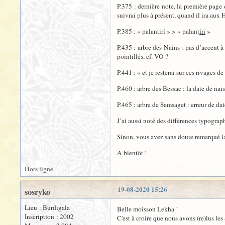
P.375 : dernière note, la première page 
suivrai plus à présent, quand il ira aux 
P.385 : « palantirí » > « palant
íri
»
P.435 : arbre des Nains : pas d’accent à
pointillés, cf. VO ?
P.441 : « et je resterai sur ces rivages de
P.460 : arbre des Bessac : la date de na
P.465 : arbre de Samsaget : erreur de d
J’ai aussi noté des différences typographi
Sinon, vous avez sans doute remarqué la 
À bientôt !
Hors ligne
19-08-2020 15:26
sosryko
Lieu : Burdigala
Belle moisson Lekha !
Inscription : 2002
C'est à croire que nous avons (re)lus les 