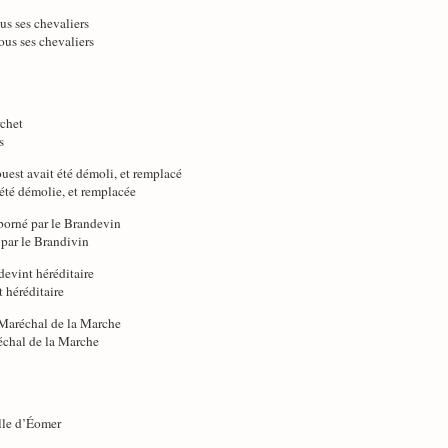
us ses chevaliers
ous ses chevaliers
rchet
s
uest avait été démoli, et remplacé
 été démolie, et remplacée
 borné par le Brandevin
 par le Brandivin
devint héréditaire
t héréditaire
 Maréchal de la Marche
échal de la Marche
lle d’Éomer