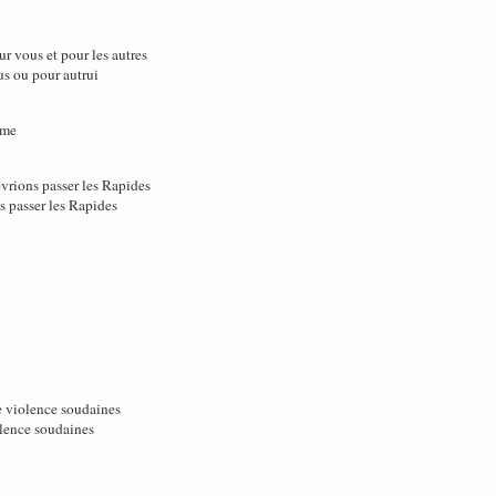
ur vous et pour les autres
us ou pour autrui
ème
evrions passer les Rapides
s passer les Rapides
e violence soudaines
olence soudaines