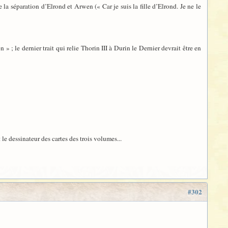
 la séparation d’Elrond et Arwen (« Car je suis la fille d’Elrond. Je ne le
on » ; le dernier trait qui relie Thorin III à Durin le Dernier devrait être en
le dessinateur des cartes des trois volumes...
#302