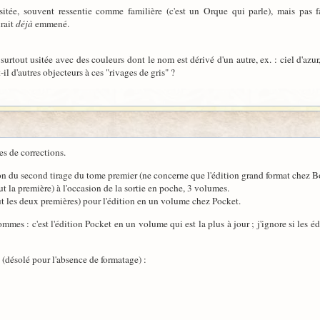
sitée, souvent ressentie comme familière (c'est un Orque qui parle), mais pas f
urait
déjà
emmené.
st surtout usitée avec des couleurs dont le nom est dérivé d'un autre, ex. : ciel d'a
-il d'autres objecteurs à ces "rivages de gris" ?
es de corrections.
n du second tirage du tome premier (ne concerne que l'édition grand format chez B
 la première) à l'occasion de la sortie en poche, 3 volumes.
t les deux premières) pour l'édition en un volume chez Pocket.
es : c'est l'édition Pocket en un volume qui est la plus à jour ; j'ignore si les é
(désolé pour l'absence de formatage) :