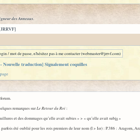
igneur des Anneaux
.
[JRRVF]
gin / mot de passe, n'hésitez pas à me contacter (webmaster@jrrvf.com)
 Nouvelle traduction] Signalement coquilles
 page
 forum.
quelques remarques sur
Le Retour du Roi
:
souillures et des dommages qu’elle avait subies » > « qu’elle avait sub
is
»
 parfois été oublié pour les rois premiers de leur nom (I > I
) : P.386 : Aragorn, Ar
er