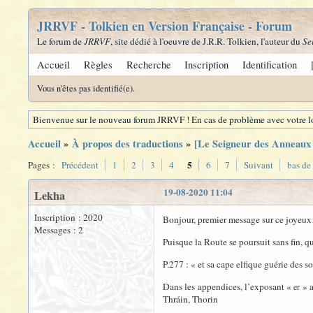
JRRVF - Tolkien en Version Française - Forum
Le forum de
JRRVF
, site dédié à l'oeuvre de J.R.R. Tolkien, l'auteur du
Se
Accueil
Règles
Recherche
Inscription
Identification
Vous n'êtes pas identifié(e).
Bienvenue sur le nouveau forum JRRVF ! En cas de problème avec votre lo
Accueil
»
À propos des traductions
»
[Le Seigneur des Anneaux -
5
Pages :
Précédent
1
2
3
4
6
7
Suivant
bas de
19-08-2020 11:04
Lekha
Inscription : 2020
Bonjour, premier message sur ce joyeux
Messages : 2
Puisque la Route se poursuit sans fin, 
P.277 : « et sa cape elfique guérie des 
Dans les appendices, l’exposant «
» a
er
Thráin, Thorin