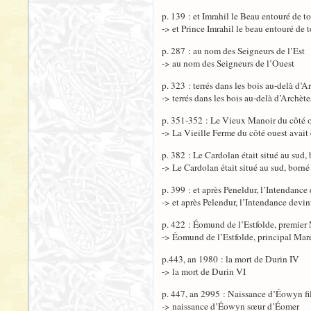
p. 139 : et Imrahil le Beau entouré de to
-> et Prince Imrahil le beau entouré de t
p. 287 : au nom des Seigneurs de l’Est
-> au nom des Seigneurs de l’Ouest
p. 323 : terrés dans les bois au-delà d’A
-> terrés dans les bois au-delà d’Archète
p. 351-352 : Le Vieux Manoir du côté o
-> La Vieille Ferme du côté ouest avait
p. 382 : Le Cardolan était situé au sud,
-> Le Cardolan était situé au sud, borné
p. 399 : et après Peneldur, l’Intendance 
-> et après Pelendur, l’Intendance devin
p. 422 : Éomund de l’Estfolde, premier
-> Éomund de l’Estfolde, principal Mar
p.443, an 1980 : la mort de Durin IV
-> la mort de Durin VI
p. 447, an 2995 : Naissance d’Éowyn fi
-> naissance d’Éowyn sœur d’Éomer