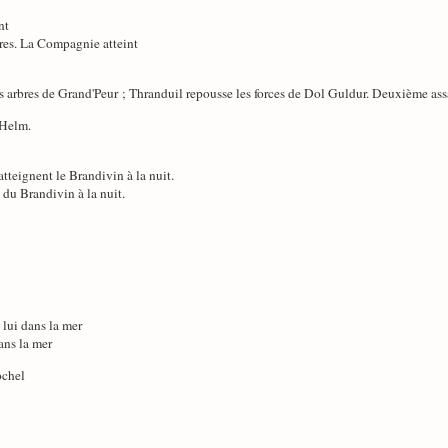
nt
res. La Compagnie atteint
es arbres de Grand'Peur ; Thranduil repousse les forces de Dol Guldur. Deuxième ass
 Helm.
tteignent le Brandivin à la nuit.
 du Brandivin à la nuit.
c lui dans la mer
dans la mer
ochel