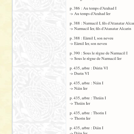
p. 386 : Au temps d’Arahad I
-> Au temps d’Arahad Ier
p. 388 : Narmacil I, fils d’Atanatar Alca
-> Narmacil Ier, fils d’Atanatar Alcarin
p. 388 : Eärnil I, son neveu
-> Eärnil Ier, son neveu
p. 390 : Sous le règne de Narmacil I
-> Sous le règne de Narmacil Ier
p. 435, arbre : Dúrin VI
-> Durin VI
p. 435, arbre : Náin I
-> Náin Ier
p. 435, arbre : Thráin I
-> Thráin Ier
p. 435, arbre : Thorin I
-> Thorin Ier
p. 435, arbre : Dáin I
-> Dáin Ier