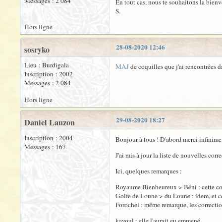
Messages : 2 084
En tout cas, nous te souhaitons la bienv
S.
Hors ligne
28-08-2020 12:46
sosryko
Lieu : Burdigala
MAJ
de coquilles que j'ai rencontrées d
Inscription : 2002
Messages : 2 084
Hors ligne
29-08-2020 18:27
Daniel Lauzon
Inscription : 2004
Bonjour à tous ! D'abord merci infinime
Messages : 167
J'ai mis à jour la liste de nouvelles corr
Ici, quelques remarques :
Royaume Bienheureux > Béni : cette corre
Golfe de Loune > du Loune : idem, et ce
Forochel : même remarque, les correcti
kayoul : elle l'aurait eu emmené