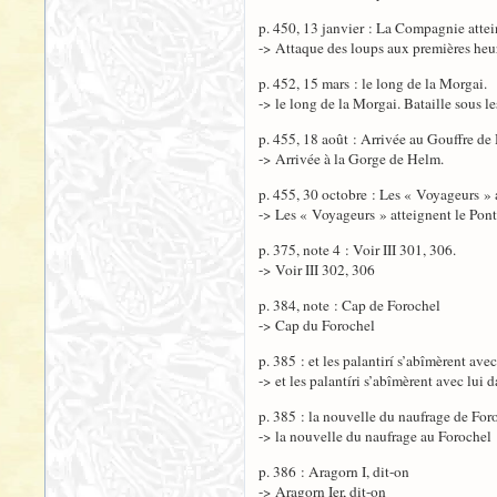
p. 450, 13 janvier : La Compagnie attei
-> Attaque des loups aux premières heu
p. 452, 15 mars : le long de la Morgai.
-> le long de la Morgai. Bataille sous l
p. 455, 18 août : Arrivée au Gouffre de
-> Arrivée à la Gorge de Helm.
p. 455, 30 octobre : Les « Voyageurs » a
-> Les « Voyageurs » atteignent le Pont
p. 375, note 4 : Voir III 301, 306.
-> Voir III 302, 306
p. 384, note : Cap de Forochel
-> Cap du Forochel
p. 385 : et les palantirí s’abîmèrent ave
-> et les palantíri s’abîmèrent avec lui 
p. 385 : la nouvelle du naufrage de For
-> la nouvelle du naufrage au Forochel
p. 386 : Aragorn I, dit-on
-> Aragorn Ier, dit-on