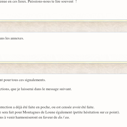
enue en ces lieux. Puissions-nous te lire souvent !
ans les annexes.
nt pour tous ces signalements.
ections, que je laisserai dans le message suivant.
ction a déjà été faite en poche, ou est censée avoir été faite.
 sera fait pour Montagnes de Loune également (petite hésitation sur ce point).
ons à venir harmoniseront en faveur de
du / au
.