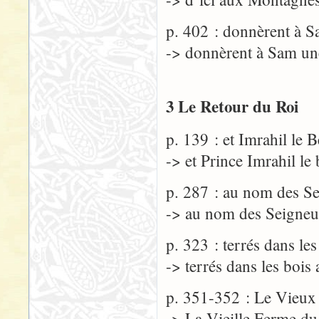
p. 402 : donnèrent à S
-> donnèrent à Sam une
3 Le Retour du Roi
p. 139 : et Imrahil le 
-> et Prince Imrahil le
p. 287 : au nom des Se
-> au nom des Seigneu
p. 323 : terrés dans le
-> terrés dans les bois
p. 351-352 : Le Vieux 
-> La Vieille Ferme du 