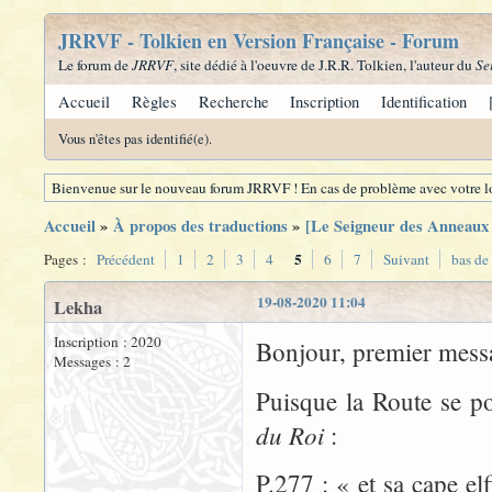
JRRVF - Tolkien en Version Française - Forum
Le forum de
JRRVF
, site dédié à l'oeuvre de J.R.R. Tolkien, l'auteur du
Se
Accueil
Règles
Recherche
Inscription
Identification
Vous n'êtes pas identifié(e).
Bienvenue sur le nouveau forum JRRVF ! En cas de problème avec votre lo
Accueil
»
À propos des traductions
»
[Le Seigneur des Anneaux -
5
Pages :
Précédent
1
2
3
4
6
7
Suivant
bas de
19-08-2020 11:04
Lekha
Inscription : 2020
Bonjour, premier mess
Messages : 2
Puisque la Route se p
du Roi
:
P.277 : « et sa cape e