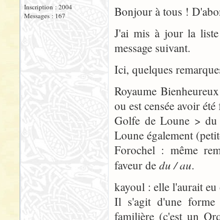
Inscription : 2004
Bonjour à tous ! D'abo
Messages : 167
J'ai mis à jour la list
message suivant.
Ici, quelques remarque
Royaume Bienheureux > 
ou est censée avoir été f
Golfe de Loune > du 
Loune également (petite
Forochel : même rema
du / au
faveur de
.
kayoul : elle l'aurait 
Il s'agit d'une forme
familière (c'est un Or