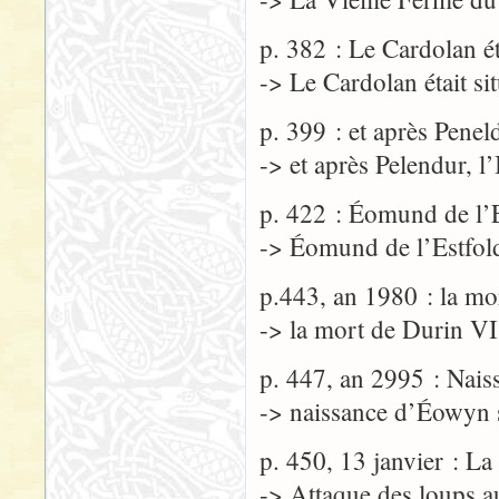
p. 382 : Le Cardolan ét
-> Le Cardolan était si
p. 399 : et après Penel
-> et après Pelendur, l
p. 422 : Éomund de l’E
-> Éomund de l’Estfold
p.443, an 1980 : la mo
-> la mort de Durin VI
p. 447, an 2995 : Nai
-> naissance d’Éowyn
p. 450, 13 janvier : L
-> Attaque des loups a