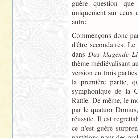
guère question que
uniquement sur ceux q
autre.
Commençons donc par u
d'être secondaires. Le
Das klagende Li
dans
thème médiévalisant aur
version en trois parti
la première partie, q
symphonique de la C
Rattle. De même, le mo
par le quatuor Domus,
réussite. Il est regret
ce n'est guère surpre
partitions pour des orc