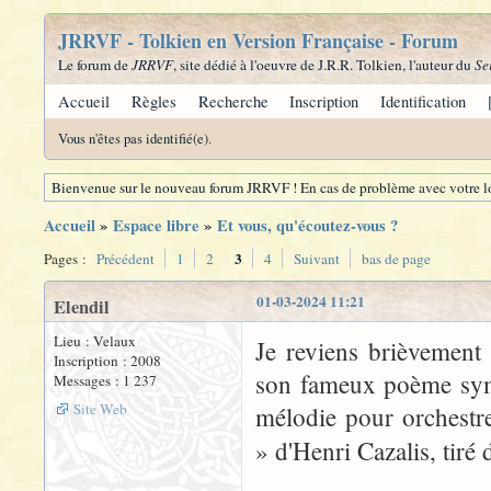
JRRVF - Tolkien en Version Française - Forum
Le forum de
JRRVF
, site dédié à l'oeuvre de J.R.R. Tolkien, l'auteur du
Se
Accueil
Règles
Recherche
Inscription
Identification
Vous n'êtes pas identifié(e).
Bienvenue sur le nouveau forum JRRVF ! En cas de problème avec votre lo
Accueil
»
Espace libre
»
Et vous, qu'écoutez-vous ?
3
Pages :
Précédent
1
2
4
Suivant
bas de page
01-03-2024 11:21
Elendil
Lieu : Velaux
Je reviens brièvement
Inscription : 2008
son fameux poème symp
Messages : 1 237
Site Web
mélodie pour orchestr
» d'Henri Cazalis, tiré