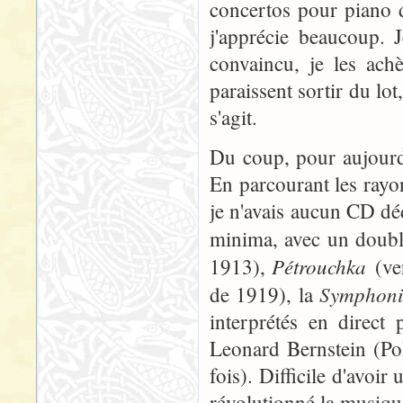
concertos pour piano d
j'apprécie beaucoup. J
convaincu, je les achè
paraissent sortir du lot
s'agit.
Du coup, pour aujourd'
En parcourant les ray
je n'avais aucun CD dé
minima, avec un doub
Pétrouchka
1913),
(ve
Symphoni
de 1919), la
interprétés en direct 
Leonard Bernstein (P
fois). Difficile d'avoir
révolutionné la musique