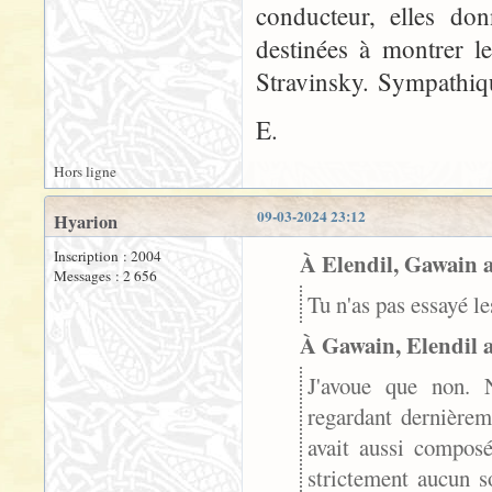
conducteur, elles don
destinées à montrer le
Stravinsky. Sympathiqu
E.
Hors ligne
09-03-2024 23:12
Hyarion
Inscription : 2004
À Elendil, Gawain a 
Messages : 2 656
Tu n'as pas essayé l
À Gawain, Elendil a 
J'avoue que non. N
regardant dernièrem
avait aussi composé
strictement aucun s