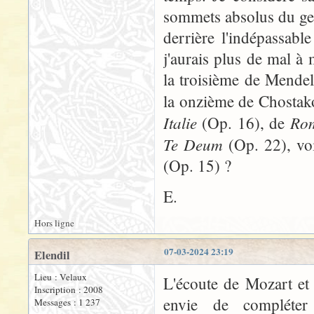
sommets absolus du gen
derrière l'indépassab
j'aurais plus de mal 
la troisième de Mende
la onzième de Chostako
Italie
Rom
(Op. 16), de
Te Deum
(Op. 22), vo
(Op. 15) ?
E.
Hors ligne
07-03-2024 23:19
Elendil
Lieu : Velaux
L'écoute de Mozart et
Inscription : 2008
envie de compléter
Messages : 1 237