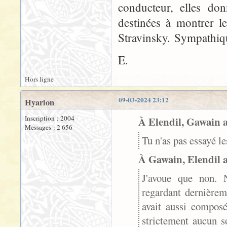
conducteur, elles don
destinées à montrer le
Stravinsky. Sympathiqu
E.
Hors ligne
09-03-2024 23:12
Hyarion
Inscription : 2004
À Elendil, Gawain a 
Messages : 2 656
Tu n'as pas essayé l
À Gawain, Elendil a 
J'avoue que non. N
regardant dernièrem
avait aussi composé
strictement aucun s