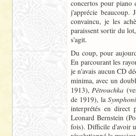
concertos pour piano d
j'apprécie beaucoup. J
convaincu, je les achè
paraissent sortir du lot
s'agit.
Du coup, pour aujourd'
En parcourant les ray
je n'avais aucun CD dé
minima, avec un doub
Pétrouchka
1913),
(ve
Symphoni
de 1919), la
interprétés en direct 
Leonard Bernstein (P
fois). Difficile d'avoir
révolutionné la musique