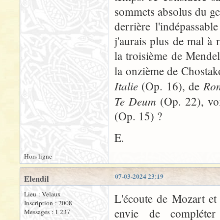
sommets absolus du gen
derrière l'indépassab
j'aurais plus de mal 
la troisième de Mende
la onzième de Chostako
Italie
Rom
(Op. 16), de
Te Deum
(Op. 22), vo
(Op. 15) ?
E.
Hors ligne
07-03-2024 23:19
Elendil
Lieu : Velaux
L'écoute de Mozart et
Inscription : 2008
envie de compléter
Messages : 1 237