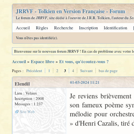
JRRVF - Tolkien en Version Française - Forum
Le forum de
JRRVF
, site dédié à l'oeuvre de J.R.R. Tolkien, l'auteur du
Se
Accueil
Règles
Recherche
Inscription
Identification
Vous n'êtes pas identifié(e).
Bienvenue sur le nouveau forum JRRVF ! En cas de problème avec votre lo
Accueil
»
Espace libre
»
Et vous, qu'écoutez-vous ?
3
Pages :
Précédent
1
2
4
Suivant
bas de page
01-03-2024 11:21
Elendil
Lieu : Velaux
Je reviens brièvement
Inscription : 2008
son fameux poème symp
Messages : 1 237
Site Web
mélodie pour orchestr
» d'Henri Cazalis, tiré