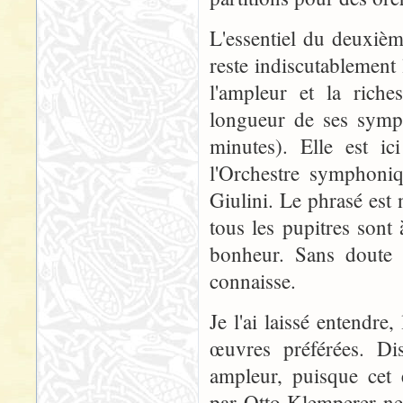
L'essentiel du deuxiè
reste indiscutablement 
l'ampleur et la rich
longueur de ses symph
minutes). Elle est ic
l'Orchestre symphoni
Giulini. Le phrasé est 
tous les pupitres sont 
bonheur. Sans doute l
connaisse.
Je l'ai laissé entendr
œuvres préférées. Dis
ampleur, puisque cet 
par Otto Klemperer ne