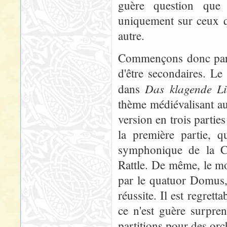
guère question que
uniquement sur ceux q
autre.
Commençons donc par u
d'être secondaires. Le
Das klagende Li
dans
thème médiévalisant aur
version en trois parti
la première partie, q
symphonique de la C
Rattle. De même, le mo
par le quatuor Domus,
réussite. Il est regret
ce n'est guère surpre
partitions pour des orc