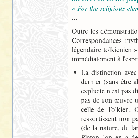
For the religious el
«
...
Outre les démonstratio
Correspondances mytho
légendaire tolkienien 
immédiatement à l'esprit
La distinction ave
dernier (sans être a
explicite n'est pas d
pas de son œuvre u
celle de Tolkien. 
ressortissent non pa
(de la nature, du la
Platon (on en a d