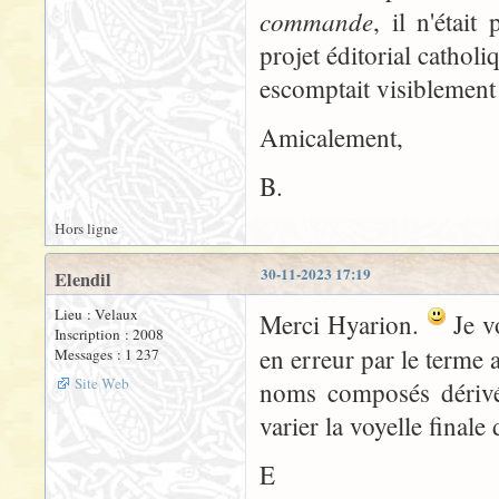
commande
, il n'était
projet éditorial cathol
escomptait visiblement 
Amicalement,
B.
Hors ligne
30-11-2023 17:19
Elendil
Lieu : Velaux
Merci Hyarion.
Je vo
Inscription : 2008
en erreur par le terme 
Messages : 1 237
Site Web
noms composés dérivés
varier la voyelle finale
E