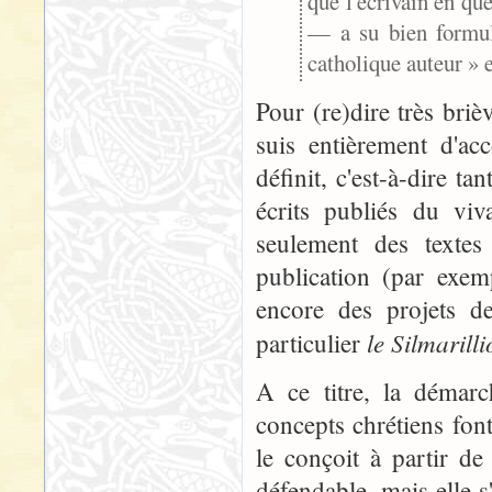
que l'écrivain en que
— a su bien formul
catholique auteur » 
Pour (re)dire très bri
suis entièrement d'ac
définit, c'est-à-dire 
écrits publiés du viv
seulement des textes
publication (par exe
encore des projets de
le Silmarill
particulier
A ce titre, la démarc
concepts chrétiens fon
le conçoit à partir d
défendable, mais elle s'