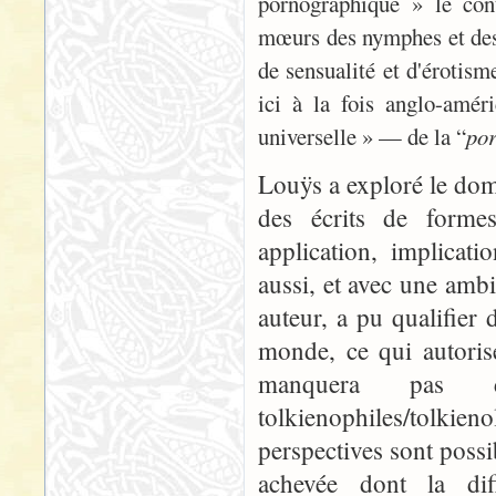
pornographique » le cont
mœurs des nymphes et des 
de sensualité et d'érotis
ici à la fois anglo-amér
universelle » — de la “
po
Louÿs a exploré le doma
des écrits de formes
application, implicati
aussi, et avec une amb
auteur, a pu qualifier 
monde, ce qui autoris
manquera pas 
tolkienophiles/tolki
perspectives sont possi
achevée dont la diff