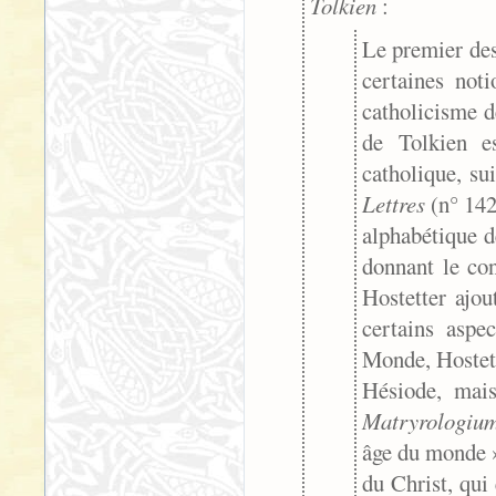
Tolkien
:
Le premier des
certaines not
catholicisme d
de Tolkien e
catholique, su
Lettres
(n° 142
alphabétique d
donnant le con
Hostetter ajou
certains aspe
Monde, Hostett
Hésiode, mais
Matryrologi
âge du monde »
du Christ, qui 