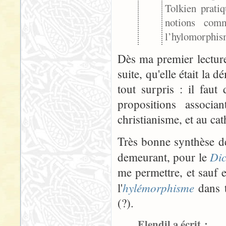
Tolkien pratiq
notions com
l’hylomorphis
Dès ma premier lecture
suite, qu'elle était la 
tout surpris : il fau
propositions associ
christianisme, et au cat
Très bonne synthèse d
Dic
demeurant, pour le
me permettre, et sauf 
hylémorphisme
l'
dans t
(?).
Elendil a écrit :