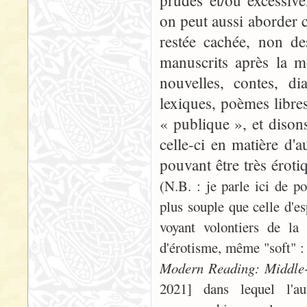
prudes et/ou excessive
on peut aussi aborder 
restée cachée, non des
manuscrits après la m
nouvelles, contes, di
lexiques, poèmes libre
« publique », et diso
celle-ci en matière d'
pouvant être très érot
(N.B. : je parle ici de p
plus souple que celle d'e
voyant volontiers de la
d'érotisme, même "soft" 
Modern Reading: Middle-
2021] dans lequel l'a