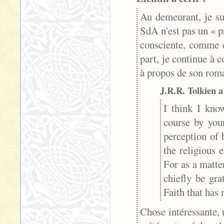
Au demeurant, je sui
SdA n'est pas un « pr
consciente, comme c
part, je continue à c
à propos de son rom
J.R.R. Tolkien a 
I think I kno
course by you
perception of 
the religious 
For as a matter
chiefly be gra
Faith that has 
Chose intéressante, 