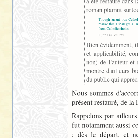
a été restauré dans 
roman plairait surto
Though arrant non-Catholi
realize that I shall get a l
from Catholic circles.
L, n° 142, éd. rév.
Bien évidemment, il 
et applicabilité, c
non) de l'auteur et
montre d'ailleurs b
du public qui appréc
Nous sommes d'accord.
présent restauré, de la 
Rappelons par ailleurs
fut notamment aussi cel
: dès le départ, et n