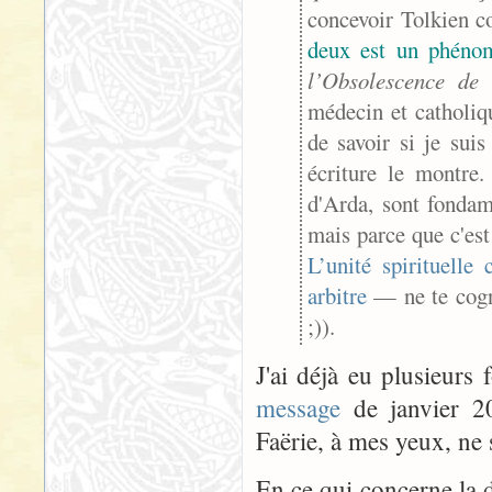
concevoir Tolkien 
deux est un phéno
l’Obsolescence de
médecin et catholiq
de savoir si je sui
écriture le montre
d'Arda, sont fondam
mais parce que c'est
L’unité spirituelle
arbitre
— ne te cogn
;)
).
J'ai déjà eu plusieurs
message
de janvier 20
Faërie, à mes yeux, ne 
En ce qui concerne la d