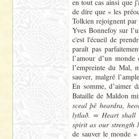
en tout cas ainsi que j
de dire que « les préo
Tolkien rejoignent par 
Yves Bonnefoy sur l’u
c'est l'écueil de pre
paraît pas parfaiteme
l’amour d’un monde don
l’empreinte du Mal, m
sauver, malgré l’ampl
En somme, d’aimer dan
Bataille de Maldon m
sceal þē heardra, heo
lytlað. = Heart shall
spirit as our strength 
de sauver le monde » : 