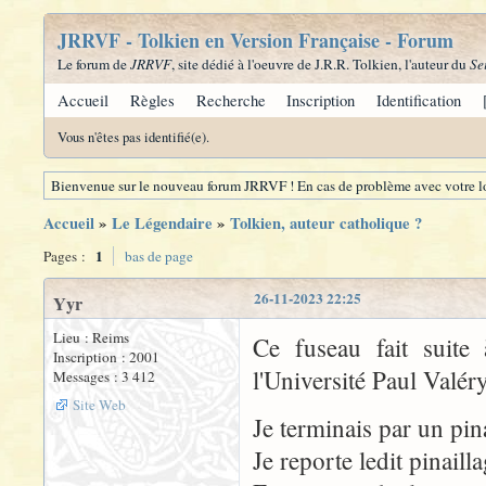
JRRVF - Tolkien en Version Française - Forum
Le forum de
JRRVF
, site dédié à l'oeuvre de J.R.R. Tolkien, l'auteur du
Se
Accueil
Règles
Recherche
Inscription
Identification
Vous n'êtes pas identifié(e).
Bienvenue sur le nouveau forum JRRVF ! En cas de problème avec votre lo
Accueil
»
Le Légendaire
»
Tolkien, auteur catholique ?
1
Pages :
bas de page
26-11-2023 22:25
Yyr
Lieu : Reims
Ce fuseau fait suit
Inscription : 2001
l'Université Paul Valér
Messages : 3 412
Site Web
Je terminais par un pin
Je reporte ledit pinailla