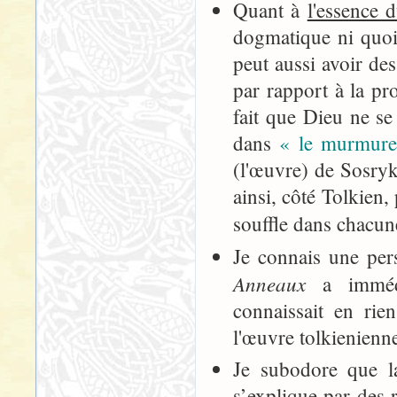
Quant à
l'essence 
dogmatique ni quoi
peut aussi avoir des
par rapport à la pr
fait que Dieu ne se
dans
« le murmure 
(l'œuvre) de Sosryk
ainsi, côté Tolkien,
souffle dans chacu
Je connais une per
Anneaux
a immédi
connaissait en rien
l'œuvre tolkienienne
Je subodore que la
s’explique par
des 