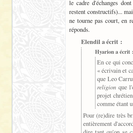
le cadre d'échanges dont
restent constructifs)... ma
ne tourne pas court, en re
réponds.
Elendil a écrit :
Hyarion a écrit 
En ce qui conce
« écrivain et c
que Leo Carrut
religion
que l'
projet chrétie
comme étant un
Pour (re)dire très b
entièrement d'accord 
dire tant qu'on se 