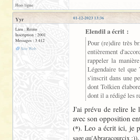
Hors ligne
01-12-2023 13:36
Yyr
Lieu : Reims
Elendil a écrit :
Inscription : 2001
Messages : 3 412
Pour (re)dire très b
Site Web
entièrement d'accord
rappeler la manière
Légendaire tel que T
s'inscrit dans une pe
dont Tolkien élabore
dont il a rédigé les r
J'ai prévu de relire le
avec son opposition ent
. Leo a écrit ici, je
(*)
sage qu'Abraracourcix ;))