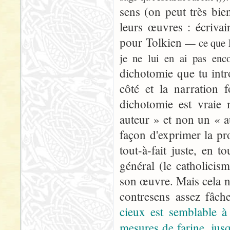
sens (on peut très bie
leurs œuvres : écrivai
pour Tolkien
— ce que L
je ne lui en ai pas encor
dichotomie que tu intr
côté et la narration 
dichotomie est vraie
auteur » et non un « a
façon d'exprimer la p
tout-à-fait juste, en t
général (le catholicism
son œuvre. Mais cela n
contresens assez fâc
cieux est semblable à
mesures de farine, jusq