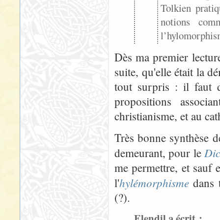
Tolkien pratiq
notions com
l’hylomorphis
Dès ma premier lecture
suite, qu'elle était la 
tout surpris : il fau
propositions associ
christianisme, et au cat
Très bonne synthèse d
Dic
demeurant, pour le
me permettre, et sauf 
hylémorphisme
l'
dans t
(?).
Elendil a écrit :