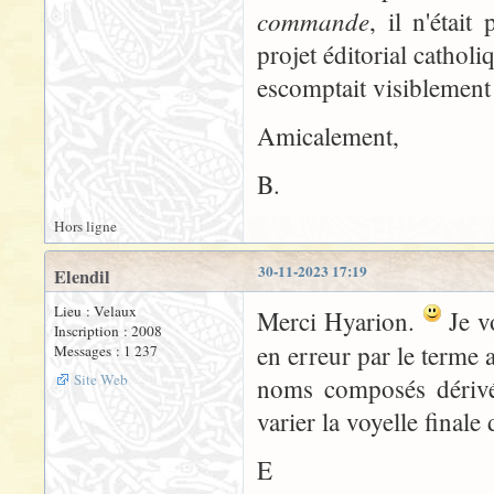
commande
, il n'était
projet éditorial cathol
escomptait visiblement 
Amicalement,
B.
Hors ligne
30-11-2023 17:19
Elendil
Lieu : Velaux
Merci Hyarion.
Je vo
Inscription : 2008
en erreur par le terme 
Messages : 1 237
Site Web
noms composés dérivés
varier la voyelle finale
E