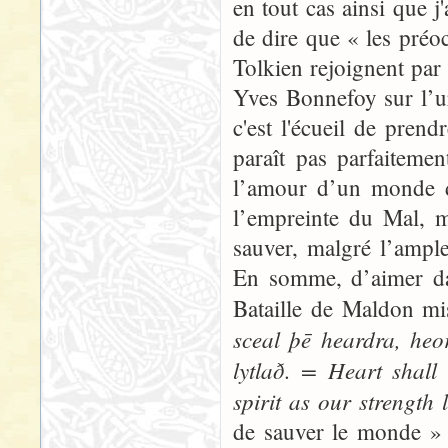
en tout cas ainsi que j
de dire que « les préo
Tolkien rejoignent par 
Yves Bonnefoy sur l’u
c'est l'écueil de pre
paraît pas parfaiteme
l’amour d’un monde don
l’empreinte du Mal, m
sauver, malgré l’ampl
En somme, d’aimer dan
Bataille de Maldon m
sceal þē heardra, heo
lytlað. = Heart shall
spirit as our strength 
de sauver le monde » : 