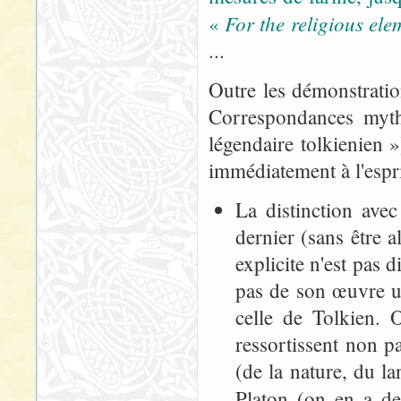
For the religious el
«
...
Outre les démonstratio
Correspondances mytho
légendaire tolkienien 
immédiatement à l'esprit
La distinction ave
dernier (sans être a
explicite n'est pas d
pas de son œuvre u
celle de Tolkien. 
ressortissent non pa
(de la nature, du la
Platon (on en a d