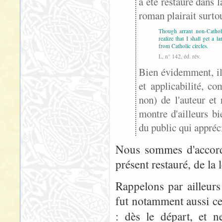
a été restauré dans 
roman plairait surto
Though arrant non-Catholi
realize that I shall get a l
from Catholic circles.
L, n° 142, éd. rév.
Bien évidemment, il 
et applicabilité, c
non) de l'auteur et
montre d'ailleurs b
du public qui appréc
Nous sommes d'accord.
présent restauré, de la 
Rappelons par ailleurs
fut notamment aussi cel
: dès le départ, et n