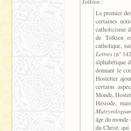
Tolkien
:
Le premier des
certaines not
catholicisme d
de Tolkien e
catholique, su
Lettres
(n° 142
alphabétique d
donnant le con
Hostetter ajou
certains aspe
Monde, Hostett
Hésiode, mais
Matryrologi
âge du monde »
du Christ, qui 