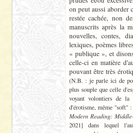
prudes et/ou excessive
on peut aussi aborder 
restée cachée, non des
manuscrits après la m
nouvelles, contes, di
lexiques, poèmes libre
« publique », et diso
celle-ci en matière d'
pouvant être très érot
(N.B. : je parle ici de p
plus souple que celle d'e
voyant volontiers de la
d'érotisme, même "soft" 
Modern Reading: Middle-
2021] dans lequel l'a