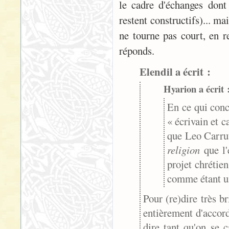
le cadre d'échanges dont
restent constructifs)... ma
ne tourne pas court, en re
réponds.
Elendil a écrit :
Hyarion a écrit 
En ce qui conce
« écrivain et c
que Leo Carrut
religion
que l'
projet chrétie
comme étant un
Pour (re)dire très b
entièrement d'accord 
dire tant qu'on se 