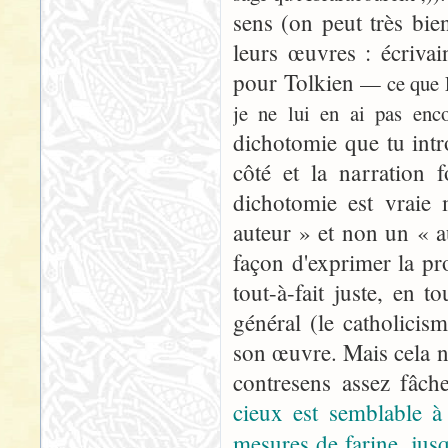
sens (on peut très bie
leurs œuvres : écrivai
pour Tolkien
— ce que L
je ne lui en ai pas encor
dichotomie que tu intr
côté et la narration 
dichotomie est vraie
auteur » et non un « a
façon d'exprimer la p
tout-à-fait juste, en t
général (le catholicism
son œuvre. Mais cela n
contresens assez fâc
cieux est semblable à
mesures de farine, jusq