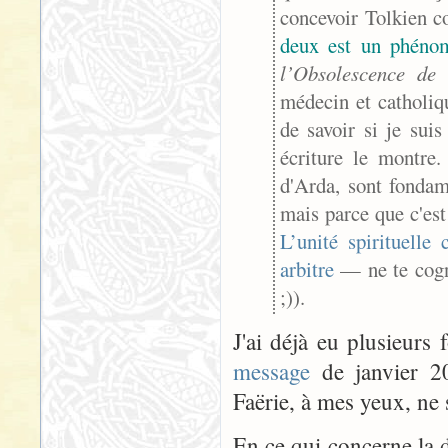
concevoir Tolkien 
deux est un phéno
l’Obsolescence de
médecin et catholiq
de savoir si je sui
écriture le montre
d'Arda, sont fondam
mais parce que c'est
L’unité spirituelle
arbitre
— ne te cogn
;)
).
J'ai déjà eu plusieurs
message
de janvier 20
Faërie, à mes yeux, ne 
En ce qui concerne la d