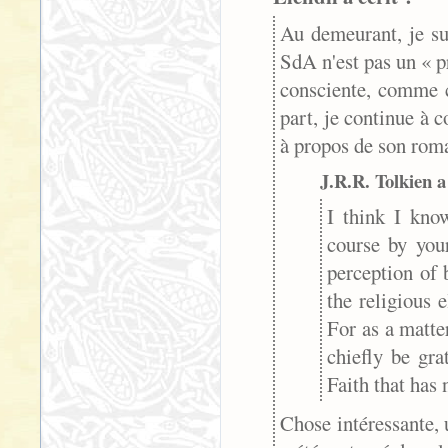
Au demeurant, je sui
SdA n'est pas un « pr
consciente, comme c
part, je continue à c
à propos de son rom
J.R.R. Tolkien a 
I think I kno
course by you
perception of 
the religious 
For as a matter
chiefly be gra
Faith that has 
Chose intéressante, 