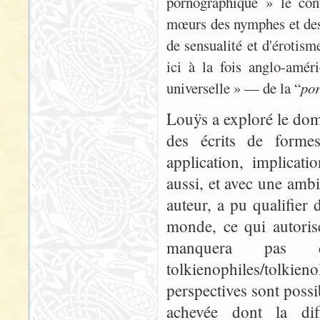
pornographique » le cont
mœurs des nymphes et des 
de sensualité et d'érotis
ici à la fois anglo-amér
universelle » — de la “
po
Louÿs a exploré le doma
des écrits de formes
application, implicati
aussi, et avec une amb
auteur, a pu qualifier 
monde, ce qui autoris
manquera pas 
tolkienophiles/tolki
perspectives sont possi
achevée dont la diff