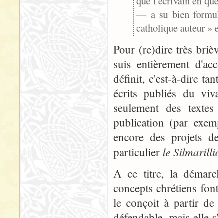
que l'écrivain en que
— a su bien formul
catholique auteur » 
Pour (re)dire très bri
suis entièrement d'ac
définit, c'est-à-dire 
écrits publiés du viv
seulement des textes
publication (par exe
encore des projets de
le Silmarill
particulier
A ce titre, la démarc
concepts chrétiens fon
le conçoit à partir d
défendable, mais elle s'