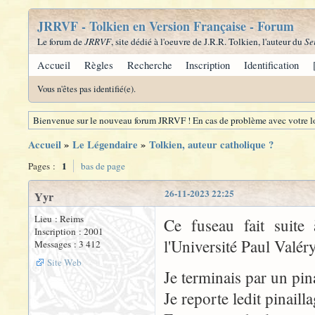
JRRVF - Tolkien en Version Française - Forum
Le forum de
JRRVF
, site dédié à l'oeuvre de J.R.R. Tolkien, l'auteur du
Se
Accueil
Règles
Recherche
Inscription
Identification
Vous n'êtes pas identifié(e).
Bienvenue sur le nouveau forum JRRVF ! En cas de problème avec votre lo
Accueil
»
Le Légendaire
»
Tolkien, auteur catholique ?
1
Pages :
bas de page
26-11-2023 22:25
Yyr
Lieu : Reims
Ce fuseau fait suit
Inscription : 2001
l'Université Paul Valér
Messages : 3 412
Site Web
Je terminais par un pin
Je reporte ledit pinailla