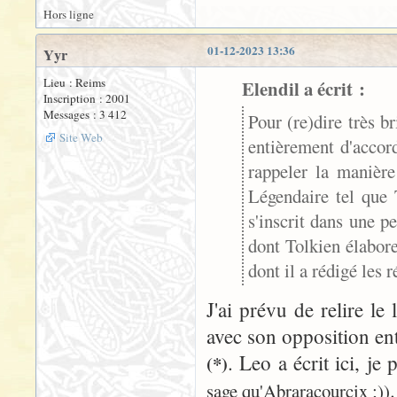
Hors ligne
01-12-2023 13:36
Yyr
Lieu : Reims
Elendil a écrit :
Inscription : 2001
Messages : 3 412
Pour (re)dire très b
Site Web
entièrement d'accord
rappeler la manière
Légendaire tel que T
s'inscrit dans une pe
dont Tolkien élabore
dont il a rédigé les r
J'ai prévu de relire le
avec son opposition ent
. Leo a écrit ici, je
(*)
sage qu'Abraracourcix ;))