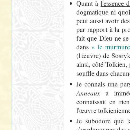
Quant à
l'essence 
dogmatique ni quoi
peut aussi avoir des
par rapport à la pr
fait que Dieu ne se
dans
« le murmure 
(l'œuvre) de Sosryk
ainsi, côté Tolkien,
souffle dans chacu
Je connais une per
Anneaux
a immédi
connaissait en rien
l'œuvre tolkienienne
Je subodore que la
s’explique par
des 