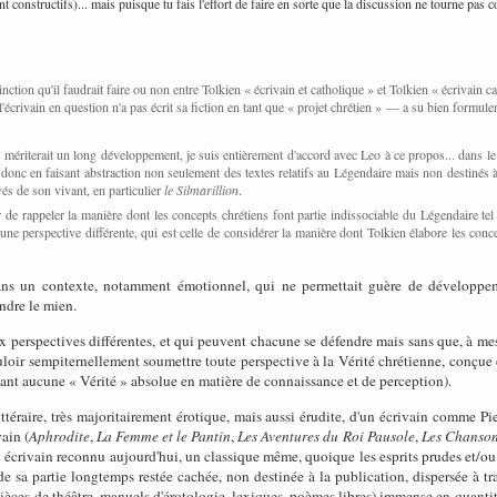
 constructifs)... mais puisque tu fais l'effort de faire en sorte que la discussion ne tourne pas cou
inction qu'il faudrait faire ou non entre Tolkien « écrivain et catholique » et Tolkien « écrivai
'écrivain en question n'a pas écrit sa fiction en tant que « projet chrétien » — a su bien formu
 mériterait un long développement, je suis entièrement d'accord avec Leo à ce propos... dans le 
, donc en faisant abstraction non seulement des textes relatifs au Légendaire mais non destiné
vés de son vivant, en particulier
le Silmarillion
.
r de rappeler la manière dont les concepts chrétiens font partie indissociable du Légendaire te
 une perspective différente, qui est celle de considérer la manière dont Tolkien élabore les conce
s un contexte, notamment émotionnel, qui ne permettait guère de développements
indre le mien.
x perspectives différentes, et qui peuvent chacune se défendre mais sans que, à mes
uloir sempiternellement soumettre toute perspective à la Vérité chrétienne, conçue
sant aucune « Vérité » absolue en matière de connaissance et de perception).
ittéraire, très majoritairement érotique, mais aussi érudite, d'un écrivain comme P
vain (
Aphrodite
,
La Femme et le Pantin
,
Les Aventures du Roi Pausole
,
Les Chansons
n écrivain reconnu aujourd'hui, un classique même, quoique les esprits prudes et/ou
 sa partie longtemps restée cachée, non destinée à la publication, dispersée à tr
pièces de théâtre, manuels d'érotologie, lexiques, poèmes libres) immense en quanti