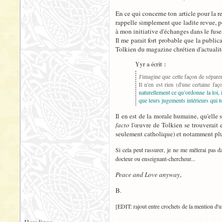
En ce qui concerne ton article pour la 
rappelle simplement que ladite revue, po
à mon initiative d'échanges dans le fus
Il me parait fort probable que la public
Tolkien du magazine chrétien d'actuali
Yyr a écrit :
J'imagine que cette façon de sépare
Il n'en est rien (d'une certaine fa
naturellement ce qu’ordonne la loi, 
que leurs jugements intérieurs qui t
Il en est de la morale humaine, qu'elle 
facto
l'œuvre de Tolkien se trouverait 
seulement catholique) et notamment plus
Si cela peut rassurer, je ne me mêlerai pas d
docteur ou enseignant-chercheur...
Peace and Love anyway
,
B.
[EDIT: rajout entre crochets de la mention d'u