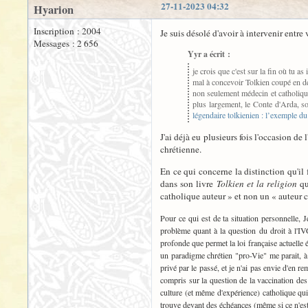
27-11-2023 04:32
Hyarion
Inscription : 2004
Je suis désolé d'avoir à intervenir entre
Messages : 2 656
Yyr a écrit :
je crois que c'est sur la fin où tu as
mal à concevoir Tolkien coupé en 
non seulement médecin et catholique
plus largement, le Conte d'Arda, s
légendaire tolkienien : l’exemple du 
J'ai déjà eu plusieurs fois l'occasion d
chrétienne.
En ce qui concerne la distinction qu'il
dans son livre
Tolkien et la religion
qu
catholique auteur » et non un « auteur 
Pour ce qui est de ta situation personnelle, 
problème quant à la question du droit à l'IVG
profonde que permet la loi française actuelle 
un paradigme chrétien "pro-Vie" me parait, 
privé par le passé, et je n'ai pas envie d'en 
compris sur la question de la vaccination des
culture (et même d'expérience) catholique qui 
trouve devant des échéances (même si ce n'est