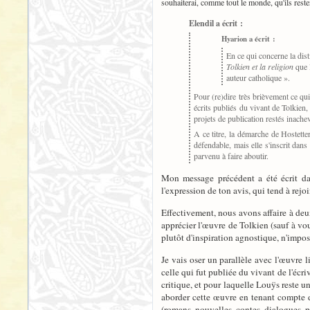
souhaiterai, comme tout le monde, qu'ils restent
Elendil a écrit :
Hyarion a écrit :
En ce qui concerne la dist
Tolkien et la religion
que l
auteur catholique ».
Pour (re)dire très brièvement ce qui
écrits publiés du vivant de Tolkien
projets de publication restés inache
A ce titre, la démarche de Hostette
défendable, mais elle s'inscrit dans
parvenu à faire aboutir.
Mon message précédent a été écrit dan
l'expression de ton avis, qui tend à rejo
Effectivement, nous avons affaire à deu
apprécier l'œuvre de Tolkien (sauf à vo
plutôt d'inspiration agnostique, n'impo
Je vais oser un parallèle avec l'œuvre l
celle qui fut publiée du vivant de l'écri
critique, et pour laquelle Louÿs reste u
aborder cette œuvre en tenant compte de
(romans, nouvelles, contes, dialogues, 