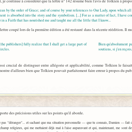
, je continue à considérer que la lettre n° 142 résume bien l'avis de Tolkien à prop
ean by the order of Grace; and of course by your references to Our Lady, upon which al
ement is absorbed into the story and the symbolism. [...] For as a matter of fact, I have c
 in a Faith that has nourished me and taught me all the little that I know...
lettre coupé lors de la première édition a été restauré dans la récente réédition. Il
he publishers] fully realize that I shall get a large part of
Bien qu'absolument pas
ircles.
soutiens, si j'en reçoi
i crucial de distinguer entre allégorie et applicabilité, comme Tolkien le faisait
montre d'ailleurs bien que Tolkien pouvait parfaitement faire erreur à propos du pub
orte des précisions utiles sur les points qu'il aborde.
r ne pas "déranger"... et sachant que ma situation personnelle — que tu connais, Damien — fai
hamp religieux, qui me mettaient déjà mal à l'aise auparavant et qui, maintenant, me sont dev