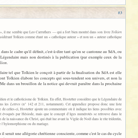
#3
que », il me semble que Leo Carruthers — qui a fort bien montré dans son livre
Tolkien
considérant Tolkien comme étant un « catholique auteur » et non un « auteur catholique
dans le cadre qu'il définit, c'est-à-dire tant qu'on se cantonne au SdA, ou
u Légendaire mais non destinés à la publication (par exemple ceux de la
llion
.
ire tel que Tolkien le conçoit à partir de la finalisation du SdA est elle
dont Tolkien élabore les concepts qui sous-tendent son univers, et non la
NoMe dans un brouillon de la notice qui devrait paraître dans la prochaine
ieu et le catholicisme de Tolkien. En effet, Hostetter considère que le Légendaire de
ans les
Lettres
(n° 142 et 211, notamment). Cet appendice propose donc une liste
e de celles-ci, Hostetter ajoute un commentaire où il indique les liens possibles avec
ent évoqués par Hésiode, mais que le concept d’âges numérotés se retrouve dans le
 de la naissance du Christ, qui était lue avant la Vigile de Noël dans le rite tridentin,
 de l’hylomorphisme ou du mariage.
ù il serait une allégorie chrétienne consciente, comme c'est le cas du cycle