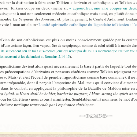
nsisté sur la distinction à faire entre Tolkien « écrivain et catholique » et Tolkien
oncevoir Tolkien coupé en deux (même si,
« aujourd'hui, une âme coupée en deu
 suis quant à moi non seulement médecin et catholique mais aussi, ou plutôt donc, m
e montre. Le
Seigneur des Anneaux
et, plus largement, le Conte d'Arda, sont fonda
envoie à mon article sur
L’unité spirituelle catholique du légendaire tolkienien : l’
olkien de son catholicisme est plus ou moins consciemment guidée par la crainte
n
(d'une certaine façon, il en va peut-être de ce quiproquo comme de celui relatif à la morale chr
, ils se tiennent lieu de loi à eux-mêmes, eux qui n’ont pas de loi. Ils montrent que l’œuvre voul
.
 les accusent et les défendent », Romains 2.14-15
)
gnosticisme devient alors quasi nécessairement la base à partir de laquelle tout devr
 les préoccupations d’écrivains et penseurs chrétiens comme Tolkien rejoignent pa
e ». Mais (et c'est l'écueil de prendre l'agnosticisme comme base commune), il ne m
sure irréparable, dont il perçoit l’empreinte du Mal, mais qu’il convient d’aimer e
r dans le combat, en appliquant la philosophie de la Bataille de Maldon mise e
n lytlað. = Heart shall be bolder, harder be purpose, / More strong the spirit as o
e (pour les Chrétiens) nous avons à manifester. Semblablement, à mon sens, le mot d'
héroïsme nordique
transcendé par l'espérance chrétienne
.