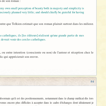
os de son roman :
l my own small perception of beauty both in majesty and simplicity is
onsciously planned very little; and should chiefly be grateful for having
 montre que Tolkien estimait que son roman plairait surtout dans les milieux
 catholiques, ils [les éditeurs] réalisent qu'une grande partie de mes
s, devrait venir des cercles catholiques.
, ou entre intention (consciente ou non) de l'auteur et réception chez le
lic qui apprécierait son œuvre.
#4
t désormais qu'il est des positionnements, notamment dans le champ médical dès lors
enus encore plus difficiles à accepter dans le cadre d'échanges dont idéalement je