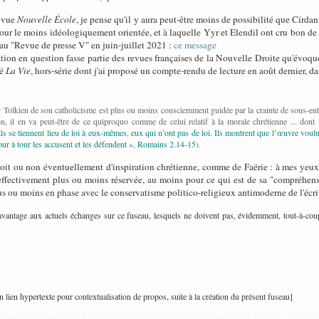
revue
Nouvelle École
, je pense qu'il y aura peut-être moins de possibilité que Círda
ur le moins idéologiquement orientée, et à laquelle Yyr et Elendil ont cru bon de co
eau "Revue de presse V" en juin-juillet 2021 :
ce message
ation en question fasse partie des revues françaises de la Nouvelle Droite qu'évoque
té
La Vie
, hors-série dont j'ai proposé un compte-rendu de lecture en août dernier, da
r Tolkien de son catholicisme est plus ou moins consciemment guidée par la crainte de sous-ent
çon, il en va peut-être de ce quiproquo comme de celui relatif à la morale chrétienne ... don
ils se tiennent lieu de loi à eux-mêmes, eux qui n’ont pas de loi. Ils montrent que l’œuvre voulu
our à tour les accusent et les défendent », Romains 2.14-15
).
soit ou non éventuellement d'inspiration chrétienne, comme de Faërie : à mes yeux, 
effectivement plus ou moins réservée, au moins pour ce qui est de sa "compréhen
 ou moins en phase avec le conservatisme politico-religieux antimoderne de l'écri
avantage aux actuels échanges sur ce fuseau, lesquels ne doivent pas, évidemment, tout-à-coup 
n lien hypertexte pour contextualisation de propos, suite à la création du présent fuseau]