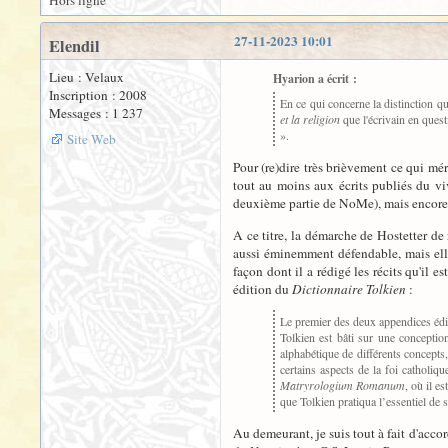
Hors ligne
27-11-2023 10:01
Elendil
Lieu : Velaux
Hyarion a écrit :
Inscription : 2008
En ce qui concerne la distinction qu
Messages : 1 237
et la religion
que l'écrivain en quest
».
Site Web
Pour (re)dire très brièvement ce qui mér
tout au moins aux écrits publiés du vi
deuxième partie de NoMe), mais encore d
A ce titre, la démarche de Hostetter de 
aussi éminemment défendable, mais elle 
façon dont il a rédigé les récits qu'il 
édition du
Dictionnaire Tolkien
:
Le premier des deux appendices édito
Tolkien est bâti sur une concepti
alphabétique de différents concepts,
certains aspects de la foi catholi
Matryrologium Romanum
, où il e
que Tolkien pratiqua l’essentiel d
Au demeurant, je suis tout à fait d'acco