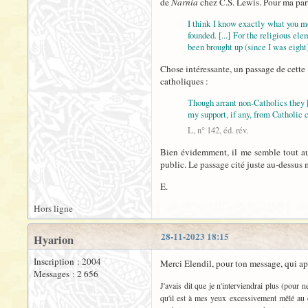
de
Narnia
chez C.S. Lewis. Pour ma part
I think I know exactly what you m
founded. [...] For the religious el
been brought up (since I was eight)
Chose intéressante, un passage de cette 
catholiques :
Though arrant non-Catholics they [t
my support, if any, from Catholic c
L, n° 142, éd. rév.
Bien évidemment, il me semble tout auss
public. Le passage cité juste au-dessus 
E.
Hors ligne
28-11-2023 18:15
Hyarion
Inscription : 2004
Merci Elendil, pour ton message, qui app
Messages : 2 656
J'avais dit que je n'interviendrai plus (pou
qu'il est à mes yeux excessivement mêlé au c