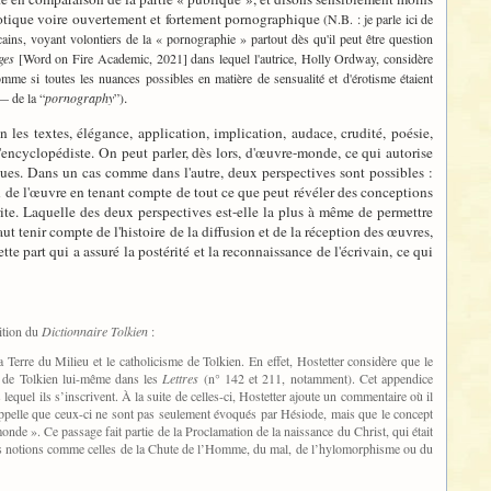
 érotique voire ouvertement et fortement pornographique
(N.B. : je parle ici de
ins, voyant volontiers de la « pornographie » partout dès qu'il peut être question
ges
[Word on Fire Academic, 2021] dans lequel l'autrice, Holly Ordway, considère
e si toutes les nuances possibles en matière de sensualité et d'érotisme étaient
.
— de la “
pornography
”)
 les textes, élégance, application, implication, audace, crudité, poésie,
'encyclopédiste. On peut parler, dès lors, d'œuvre-monde, ce qui autorise
es. Dans un cas comme dans l'autre, deux perspectives sont possibles :
ion de l'œuvre en tenant compte de tout ce que peut révéler des conceptions
rite. Laquelle des deux perspectives est-elle la plus à même de permettre
 tenir compte de l'histoire de la diffusion et de la réception des œuvres,
cette part qui a assuré la postérité et la reconnaissance de l'écrivain, ce qui
dition du
Dictionnaire Tolkien
:
 Terre du Milieu et le catholicisme de Tolkien. En effet, Hostetter considère que le
ns de Tolkien lui-même dans les
Lettres
(n° 142 et 211, notamment). Cet appendice
lequel ils s’inscrivent. À la suite de celles-ci, Hostetter ajoute un commentaire où il
rappelle que ceux-ci ne sont pas seulement évoqués par Hésiode, mais que le concept
 monde ». Ce passage fait partie de la Proclamation de la naissance du Christ, qui était
si des notions comme celles de la Chute de l’Homme, du mal, de l’hylomorphisme ou du