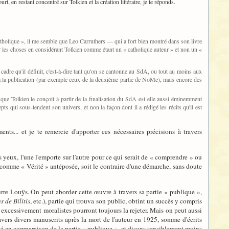
rt, en restant concentré sur Tolkien et la création littéraire, je te réponds.
n catholique », il me semble que Leo Carruthers — qui a fort bien montré dans son livre
ler les choses en considérant Tolkien comme étant un « catholique auteur » et non un «
cadre qu'il définit, c'est-à-dire tant qu'on se cantonne au SdA, ou tout au moins aux
s à la publication (par exemple ceux de la deuxième partie de NoMe), mais encore des
l que Tolkien le conçoit à partir de la finalisation du SdA est elle aussi éminemment
pts qui sous-tendent son univers, et non la façon dont il a rédigé les récits qu'il est
... et je te remercie d'apporter ces nécessaires précisions à travers
 yeux, l'une l'emporte sur l'autre pour ce qui serait de « comprendre » ou
 comme « Vérité » antéposée, soit le contraire d'une démarche, sans doute
ierre Louÿs. On peut aborder cette œuvre à travers sa partie « publique »,
 de Bilitis
, etc.), partie qui trouva son public, obtint un succès y compris
 excessivement moralistes pourront toujours la rejeter. Mais on peut aussi
avers divers manuscrits après la mort de l'auteur en 1925, somme d'écrits
té en comparaison de la partie « publique », et disons sensiblement moins