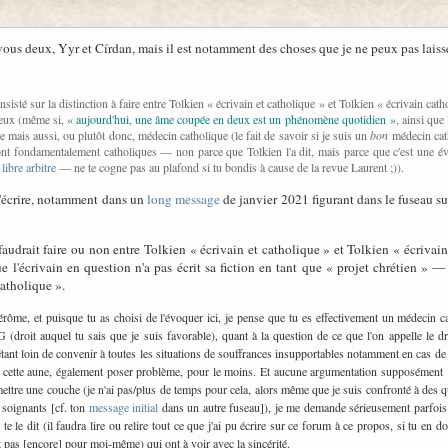
 vous deux, Yyr et Círdan, mais il est notamment des choses que je ne peux pas laisse
 insisté sur la distinction à faire entre Tolkien « écrivain et catholique » et Tolkien « écrivain cat
deux (même si,
« aujourd'hui, une âme coupée en deux est un phénomène quotidien »
, ainsi qu
 mais aussi, ou plutôt donc, médecin catholique (le fait de savoir si je suis un
bon
médecin cath
ont fondamentalement catholiques — non parce que Tolkien l'a dit, mais parce que c'est une évi
libre arbitre
— ne te cogne pas au plafond si tu bondis à cause de la revue Laurent ;)
).
e l'écrire, notamment dans un
long message
de janvier 2021 figurant dans le fuseau sur
 faudrait faire ou non entre Tolkien « écrivain et catholique » et Tolkien « écriva
e l'écrivain en question n'a pas écrit sa fiction en tant que « projet chrétien »
catholique ».
Jérôme, et puisque tu as choisi de l'évoquer ici, je pense que tu es effectivement un médecin 
 (droit auquel tu sais que je suis favorable), quant à la question de ce que l'on appelle le dr
étant loin de convenir à toutes les situations de souffrances insupportables notamment en cas de
à cette aune, également poser problème, pour le moins. Et aucune argumentation supposément "
remettre une couche (je n'ai pas/plus de temps pour cela, alors même que je suis confronté à des 
 soignants [cf. ton
message initial
dans un autre fuseau]), je me demande sérieusement parfois s'
te le dit (il faudra lire ou relire tout ce que j'ai pu écrire sur ce forum à ce propos, si tu e
 pas [encore] pour moi-même) qui ont à voir avec la sincérité.