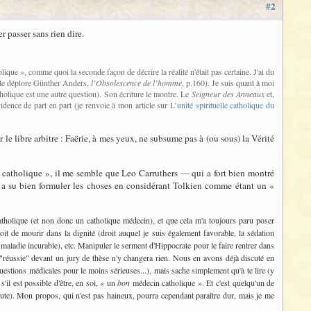
#2
r passer sans rien dire.
holique », comme quoi la seconde façon de décrire la réalité n'était pas certaine. J'ai du
e le déplore Günther Anders,
l’Obsolescence de l’homme
, p.160). Je suis quant à moi
olique est une autre question). Son écriture le montre. Le
Seigneur des Anneaux
et,
dence de part en part (je renvoie à mon article sur
L’unité spirituelle catholique du
 le libre arbitre : Faërie, à mes yeux, ne subsume pas à (ou sous) la Vérité
in catholique », il me semble que Leo Carruthers — qui a fort bien montré
 — a su bien formuler les choses en considérant Tolkien comme étant un «
catholique (et non donc un catholique médecin), et que cela m'a toujours paru poser
oit de mourir dans la dignité (droit auquel je suis également favorable, la sédation
 maladie incurable), etc. Manipuler le serment d'Hippocrate pour le faire rentrer dans
réussie" devant un jury de thèse n'y changera rien. Nous en avons déjà discuté en
questions médicales pour le moins sérieuses...), mais sache simplement qu'à te lire (y
il est possible d'être, en soi, « un
bon
médecin catholique ». Et c'est quelqu'un de
n doute). Mon propos, qui n'est pas haineux, pourra cependant paraître dur, mais je me