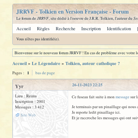
JRRVF - Tolkien en Version Française - Forum
Le forum de
JRRVF
, site dédié à l'oeuvre de J.R.R. Tolkien, l'auteur du
Se
Accueil
Règles
Recherche
Inscription
Identification
Vous n'êtes pas identifié(e).
Bienvenue sur le nouveau forum JRRVF ! En cas de problème avec votre lo
Accueil
»
Le Légendaire
»
Tolkien, auteur catholique ?
1
Pages :
bas de page
26-11-2023 22:25
Yyr
Lieu : Reims
Ce fuseau fait suite à mon
message
sur l
Inscription : 2001
Je terminais par un pinaillage qui nous 
Messages : 3 412
Je reporte ledit pinaillage ici.
Site Web
Et je raccroche les messages qui ont sui