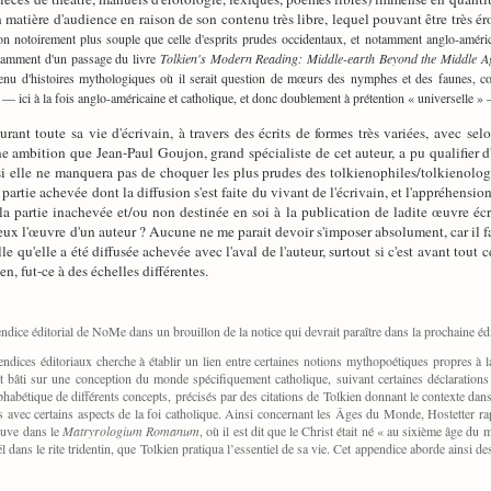
n matière d'audience en raison de son contenu très libre, lequel pouvant être très
on notoirement plus souple que celle d'esprits prudes occidentaux, et notamment anglo-américa
otamment d'un passage du livre
Tolkien's Modern Reading: Middle-earth Beyond the Middle A
nu d'histoires mythologiques où il serait question de mœurs des nymphes et des faunes, comm
— ici à la fois anglo-américaine et catholique, et donc doublement à prétention « universelle » 
nt toute sa vie d'écrivain, à travers des écrits de formes très variées, avec selon
ne ambition que Jean-Paul Goujon, grand spécialiste de cet auteur, a pu qualifier d
elle ne manquera pas de choquer les plus prudes des tolkienophiles/tolkienologu
 partie achevée dont la diffusion s'est faite du vivant de l'écrivain, et l'appréhens
, la partie inachevée et/ou non destinée en soi à la publication de ladite œuvre éc
x l'œuvre d'un auteur ? Aucune ne me parait devoir s'imposer absolument, car il faut
lle qu'elle a été diffusée achevée avec l'aval de l'auteur, surtout si c'est avant tout 
, fut-ce à des échelles différentes.
ndice éditorial de NoMe dans un brouillon de la notice qui devrait paraître dans la prochaine é
dices éditoriaux cherche à établir un lien entre certaines notions mythopoétiques propres à la
t bâti sur une conception du monde spécifiquement catholique, suivant certaines déclaratio
habétique de différents concepts, précisés par des citations de Tolkien donnant le contexte dans 
es avec certains aspects de la foi catholique. Ainsi concernant les Âges du Monde, Hostetter 
ouve dans le
Matryrologium Romanum
, où il est dit que le Christ était né « au sixième âge du
ël dans le rite tridentin, que Tolkien pratiqua l’essentiel de sa vie. Cet appendice aborde ain