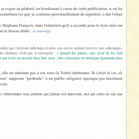
n se cogne au plafond, en bondissant à cause de cette publication, si on lui
ntribuer (ce que je continue personnellement de regretter), a fait l'objet
 Stéphane François, dans l'entretien qu'il a accordé pour le hors-série sur
ns le fuseau dédié :
ce message
endre que l'écrivain catholique et donc son œuvre seraient réservés aux catholiques.
t les chrétiens n'ont pas le monopole :
« Quand des païens, sans avoir de loi, font
e par la loi est inscrite dans leur cœur ; leur conscience en témoigne également ainsi
elle ne subsume pas à (ou sous) la Vérité chrétienne. Si c'était le cas,
de
sion" supposée "profonde", à un public religieux (quoique pas forcément
vain.
s'interrompre sous prétexte que j'aurais osé intervenir, moi qui certes ne suis pas