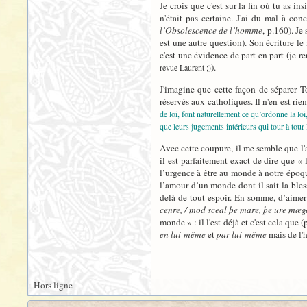
Je crois que c'est sur la fin où tu as i
n'était pas certaine. J'ai du mal à c
l’Obsolescence de l’homme
, p.160). Je
est une autre question). Son écriture l
c'est une évidence de part en part (je r
).
revue Laurent ;)
J'imagine que cette façon de séparer T
réservés aux catholiques. Il n'en est rie
de loi, font naturellement ce qu’ordonne la loi
que leurs jugements intérieurs qui tour à tour
Avec cette coupure, il me semble que l'a
il est parfaitement exact de dire que «
l’urgence à être au monde à notre époqu
l’amour d’un monde dont il sait la bles
delà de tout espoir. En somme, d’aime
cēnre, / mōd sceal þē māre, þē ūre mæge
monde » : il l'est déjà et c'est cela qu
en lui-même
et
par lui-même
mais de l'
Hors ligne