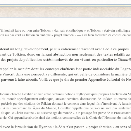
'il faudrait faire ou non entre Tolkien « écrivain et catholique » et Tolkien « écrivain catholi
ion n'a pas écrit sa fiction en tant que « projet chrétien » — a su bien formuler les choses en 
iterait un long développement, je suis entièrement d'accord avec Leo à ce propos... 
vant de Tolkien, donc en faisant abstraction non seulement des textes relatifs a
es projets de publication restés inachevés de son vivant, en particulier
le Silmari
rappeler la manière dont les concepts chrétiens font partie indissociable du Légenda
s'inscrit dans une perspective différente, qui est celle de considérer la manière 
est parvenu à faire aboutir. Voilà ce que je dis du premier Appendice éditorial de 
riaux cherche à établir un lien entre certaines notions mythopoétiques propres à la Terre du Mil
on du monde spécifiquement catholique, suivant certaines déclarations de Tolkien lui-même d
 précisés par des citations de Tolkien donnant le contexte dans lequel ils s’inscrivent. À la suit
que. Ainsi concernant les Âges du Monde, Hostetter rappelle que ceux-ci ne sont pas seulem
st dit que le Christ était né « au sixième âge du monde ». Ce passage fait partie de la Proclamation
e sa vie. Cet appendice aborde ainsi des notions comme celles de la Chute de l’Homme, du mal,
rd avec la formulation de Hyarion : le SdA n'est pas un « projet chrétien » au sens o