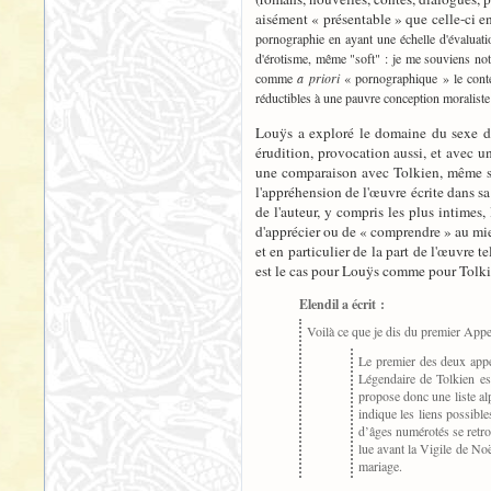
aisément « présentable » que celle-ci e
pornographie en ayant une échelle d'évaluati
d'érotisme, même "soft" : je me souviens n
comme
a priori
« pornographique » le conte
réductibles à une pauvre conception moraliste 
Louÿs a exploré le domaine du sexe dura
érudition, provocation aussi, et avec u
une comparaison avec Tolkien, même si 
l'appréhension de l'œuvre écrite dans sa
de l'auteur, y compris les plus intimes
d'apprécier ou de « comprendre » au mieu
et en particulier de la part de l'œuvre te
est le cas pour Louÿs comme pour Tolkien
Elendil a écrit :
Voilà ce que je dis du premier Appe
Le premier des deux appen
Légendaire de Tolkien es
propose donc une liste alp
indique les liens possibl
d’âges numérotés se retr
lue avant la Vigile de No
mariage.