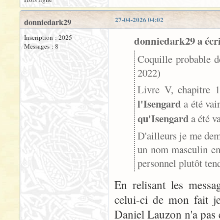
27-04-2026 04:02
donniedark29
Inscription : 2025
donniedark29 a écri
Messages : 8
Coquille probable d
2022)
Livre V, chapitre 1
l'Isengard
a été vain
qu'Isengard
a été v
D'ailleurs je me dem
un nom masculin en f
personnel plutôt ten
En relisant les messa
celui-ci de mon fait 
Daniel Lauzon n'a pas éc