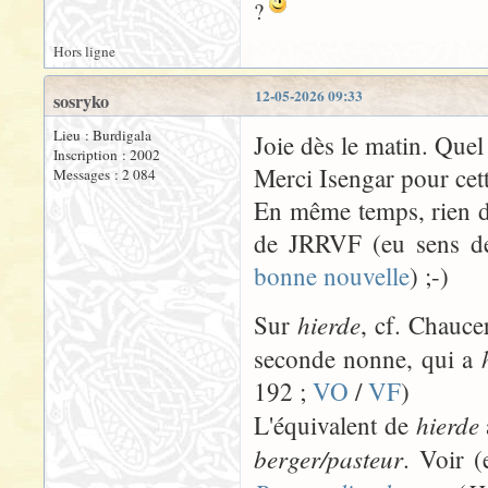
?
Hors ligne
12-05-2026 09:33
sosryko
Lieu : Burdigala
Joie dès le matin. Que
Inscription : 2002
Merci Isengar pour cet
Messages : 2 084
En même temps, rien d'
de JRRVF (eu sens de
bonne nouvelle
) ;-)
hierde
Sur
, cf. Chauce
seconde nonne, qui a
192 ;
VO
/
VF
)
hierde
L'équivalent de
berger/pasteur
. Voir (