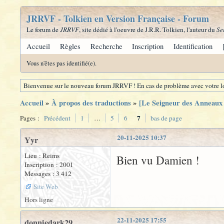
JRRVF - Tolkien en Version Française - Forum
Le forum de
JRRVF
, site dédié à l'oeuvre de J.R.R. Tolkien, l'auteur du
Se
Accueil
Règles
Recherche
Inscription
Identification
Vous n'êtes pas identifié(e).
Bienvenue sur le nouveau forum JRRVF ! En cas de problème avec votre lo
Accueil
»
À propos des traductions
»
[Le Seigneur des Anneaux -
7
Pages :
Précédent
1
…
5
6
bas de page
20-11-2025 10:37
Yyr
Lieu : Reims
Bien vu Damien !
Inscription : 2001
Messages : 3 412
Site Web
Hors ligne
22-11-2025 17:55
donniedark29