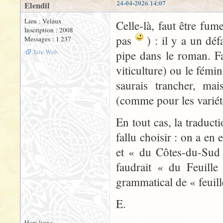
24-04-2026 14:07
Elendil
Lieu : Velaux
Celle-là, faut être fu
Inscription : 2008
pas
) : il y a un déf
Messages : 1 237
Site Web
pipe dans le roman. F
viticulture) ou le fémi
saurais trancher, ma
(comme pour les variét
En tout cas, la traduct
fallu choisir : on a en
et « du Côtes-du-Sud 
faudrait « du Feuille
grammatical de « feuill
E.
Hors ligne