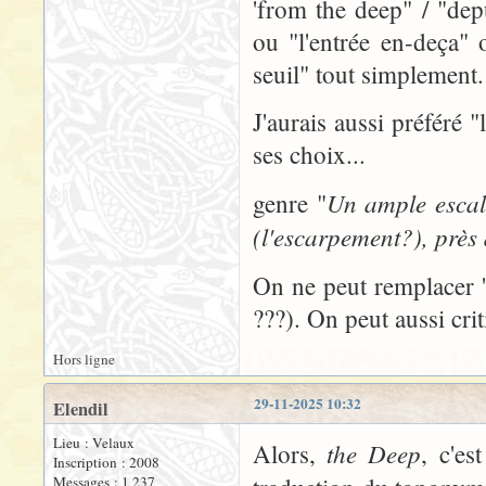
'from the deep" / "depu
ou "l'entrée en-deça"
seuil" tout simplement.
J'aurais aussi préféré 
ses choix...
Un ample escal
genre "
(l'escarpement?), près 
On ne peut remplacer 'R
???). On peut aussi cri
Hors ligne
29-11-2025 10:32
Elendil
Lieu : Velaux
the Deep
Alors,
, c'es
Inscription : 2008
Messages : 1 237