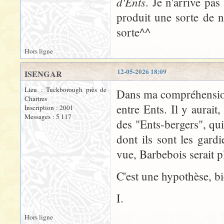
d'Ents
. Je n'arrive pas
produit une sorte de n
sorte^^
Hors ligne
12-05-2026 18:09
ISENGAR
Lieu : Tuckborough près de
Dans ma compréhension 
Chartres
entre Ents. Il y aurait
Inscription : 2001
Messages : 5 117
des "Ents-bergers", qu
dont ils sont les gard
vue, Barbebois serait 
C'est une hypothèse, b
I.
Hors ligne