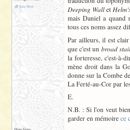
traduction du toponyme
Site Web
Deeping Wall
Helm'
et
mais Daniel a quand m
tous ces noms assez diff
Par ailleurs, il est clai
broad sta
que c'est un
la forteresse, c'est-à-d
mène droit dans la Go
donne sur la Combe de l
La Ferté-au-Cor par le
E.
N.B. : Si l'on veut bie
garder en mémoire
ce 
Hors ligne