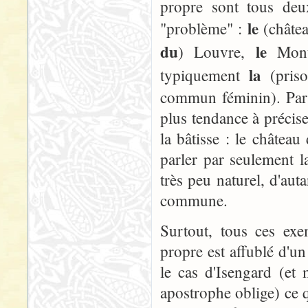
propre sont tous deu
le
"problème" :
(châte
du
le
) Louvre,
Mont
la
typiquement
(pris
commun féminin). Par 
plus tendance à préci
la bâtisse : le châtea
parler par seulement 
très peu naturel, d'au
commune.
Surtout, tous ces ex
propre est affublé d'un
le cas d'Isengard (et 
apostrophe oblige) ce 