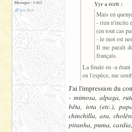
Messages : 3 412
Yyr a écrit :
Site Web
Mais en queny
- rien n'incite
(en tout cas pa
- le mot est ne
Il me paraît d
français.
La finale en -a étant
en l'espèce, me semb
J'ai l'impression du con
mimosa, alpaga, rut
-
bêta, iota (etc.), pa
chinchilla, ara, chol
piranha, puma, cardia,