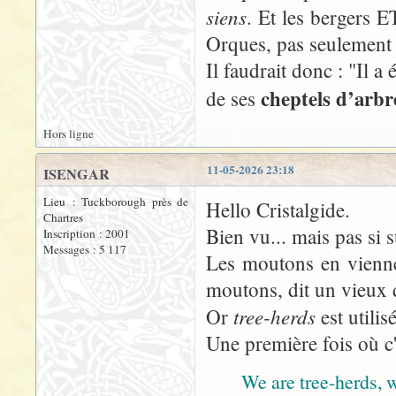
siens
. Et les bergers E
Orques, pas seulement 
Il faudrait donc : "Il a
cheptels d’arb
de ses
Hors ligne
11-05-2026 23:18
ISENGAR
Lieu : Tuckborough près de
Hello Cristalgide.
Chartres
Bien vu... mais pas si s
Inscription : 2001
Messages : 5 117
Les moutons en viennen
moutons, dit un vieux 
tree-herds
Or
est utilis
Une première fois où c'
We are tree-herds, w