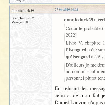
27-04-2026 04:02
donniedark29
Inscription : 2025
donniedark29 a écri
Messages : 8
Coquille probable d
2022)
Livre V, chapitre 1
l'Isengard
a été vain
qu'Isengard
a été v
D'ailleurs je me dem
un nom masculin en f
personnel plutôt ten
En relisant les messa
celui-ci de mon fait 
Daniel Lauzon n'a pas éc