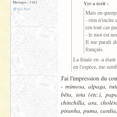
Messages : 3 412
Yyr a écrit :
Site Web
Mais en queny
- rien n'incite
(en tout cas pa
- le mot est ne
Il me paraît d
français.
La finale en -a étant
en l'espèce, me semb
J'ai l'impression du con
mimosa, alpaga, rut
-
bêta, iota (etc.), pa
chinchilla, ara, chol
piranha, puma, cardia,