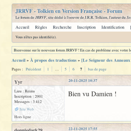
JRRVF - Tolkien en Version Française - Forum
Le forum de
JRRVF
, site dédié à l'oeuvre de J.R.R. Tolkien, l'auteur du
Se
Accueil
Règles
Recherche
Inscription
Identification
Vous n'êtes pas identifié(e).
Bienvenue sur le nouveau forum JRRVF ! En cas de problème avec votre lo
Accueil
»
À propos des traductions
»
[Le Seigneur des Anneaux -
7
Pages :
Précédent
1
…
5
6
bas de page
20-11-2025 10:37
Yyr
Lieu : Reims
Bien vu Damien !
Inscription : 2001
Messages : 3 412
Site Web
Hors ligne
22-11-2025 17:55
donniedark29