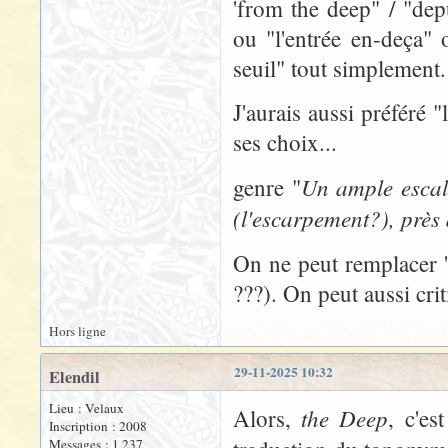
'from the deep" / "depu
ou "l'entrée en-deça"
seuil" tout simplement.
J'aurais aussi préféré 
ses choix...
Un ample escal
genre "
(l'escarpement?), près 
On ne peut remplacer 'R
???). On peut aussi cri
Hors ligne
29-11-2025 10:32
Elendil
Lieu : Velaux
the Deep
Alors,
, c'es
Inscription : 2008
Messages : 1 237