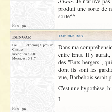
d'Ents
. Je n'arrive pas
produit une sorte de n
sorte^^
Hors ligne
12-05-2026 18:09
ISENGAR
Lieu : Tuckborough près de
Dans ma compréhension 
Chartres
entre Ents. Il y aurait
Inscription : 2001
Messages : 5 117
des "Ents-bergers", qu
dont ils sont les gard
vue, Barbebois serait 
C'est une hypothèse, b
I.
Hors ligne