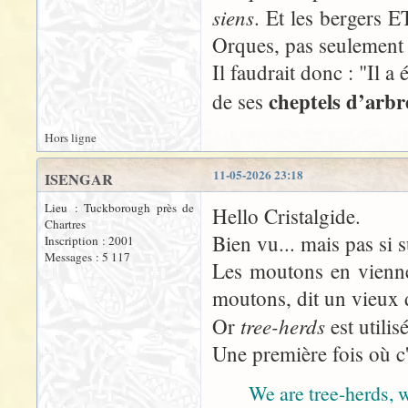
siens
. Et les bergers E
Orques, pas seulement 
Il faudrait donc : "Il a
cheptels d’arb
de ses
Hors ligne
11-05-2026 23:18
ISENGAR
Lieu : Tuckborough près de
Hello Cristalgide.
Chartres
Bien vu... mais pas si s
Inscription : 2001
Messages : 5 117
Les moutons en viennen
moutons, dit un vieux 
tree-herds
Or
est utilis
Une première fois où c'
We are tree-herds, w