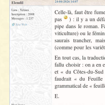
24-04-2026 14:07
Elendil
Lieu : Velaux
Celle-là, faut être fu
Inscription : 2008
pas
) : il y a un déf
Messages : 1 237
Site Web
pipe dans le roman. F
viticulture) ou le fémi
saurais trancher, ma
(comme pour les variét
En tout cas, la traduct
fallu choisir : on a en
et « du Côtes-du-Sud 
faudrait « du Feuille
grammatical de « feuill
E.
Hors ligne