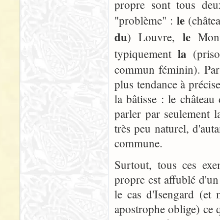
propre sont tous deu
le
"problème" :
(châte
du
le
) Louvre,
Mont
la
typiquement
(pris
commun féminin). Par 
plus tendance à préci
la bâtisse : le châtea
parler par seulement 
très peu naturel, d'au
commune.
Surtout, tous ces ex
propre est affublé d'un
le cas d'Isengard (et 
apostrophe oblige) ce 