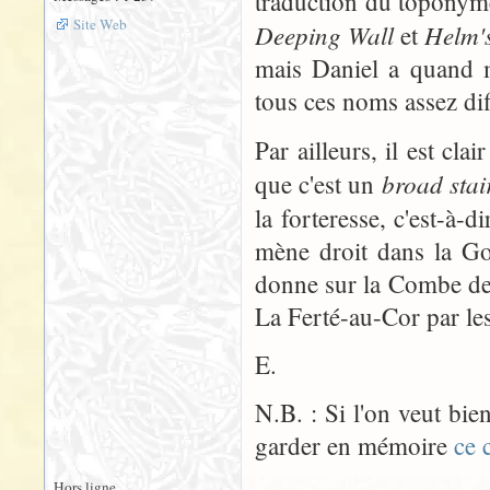
traduction du toponyme
Site Web
Deeping Wall
Helm'
et
mais Daniel a quand m
tous ces noms assez diff
Par ailleurs, il est clai
broad sta
que c'est un
la forteresse, c'est-à-d
mène droit dans la Go
donne sur la Combe de l
La Ferté-au-Cor par le
E.
N.B. : Si l'on veut bie
garder en mémoire
ce 
Hors ligne