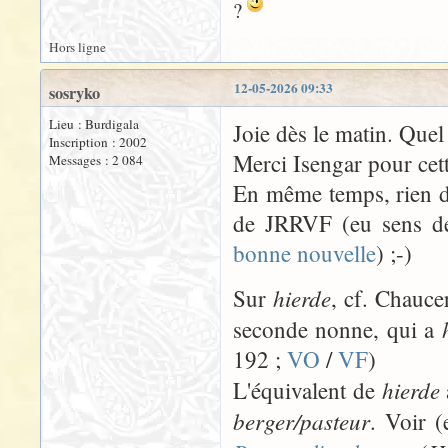
?
Hors ligne
12-05-2026 09:33
sosryko
Lieu : Burdigala
Joie dès le matin. Que
Inscription : 2002
Merci Isengar pour cet
Messages : 2 084
En même temps, rien d'
de JRRVF (eu sens de
bonne nouvelle
) ;-)
hierde
Sur
, cf. Chauce
seconde nonne, qui a
192 ;
VO
/
VF
)
hierde
L'équivalent de
berger/pasteur
. Voir (