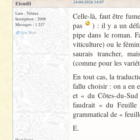
24-04-2026 14:07
Elendil
Lieu : Velaux
Celle-là, faut être fu
Inscription : 2008
pas
) : il y a un déf
Messages : 1 237
Site Web
pipe dans le roman. F
viticulture) ou le fémi
saurais trancher, ma
(comme pour les variét
En tout cas, la traduct
fallu choisir : on a en
et « du Côtes-du-Sud 
faudrait « du Feuille
grammatical de « feuill
E.
Hors ligne