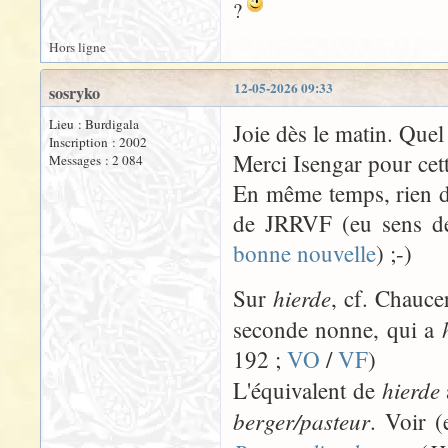
?
Hors ligne
12-05-2026 09:33
sosryko
Lieu : Burdigala
Joie dès le matin. Que
Inscription : 2002
Merci Isengar pour cet
Messages : 2 084
En même temps, rien d'
de JRRVF (eu sens de
bonne nouvelle
) ;-)
hierde
Sur
, cf. Chauce
seconde nonne, qui a
192 ;
VO
/
VF
)
hierde
L'équivalent de
berger/pasteur
. Voir (