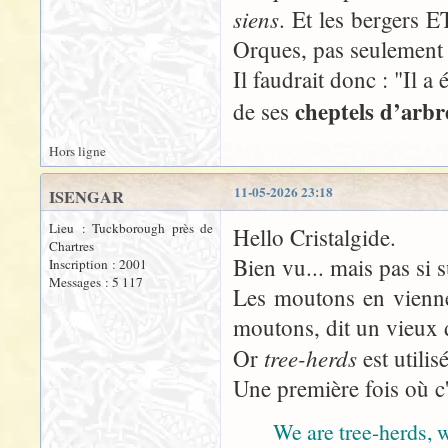
siens
. Et les bergers E
Orques, pas seulement 
Il faudrait donc : "Il a
cheptels d’arb
de ses
Hors ligne
11-05-2026 23:18
ISENGAR
Lieu : Tuckborough près de
Hello Cristalgide.
Chartres
Bien vu... mais pas si s
Inscription : 2001
Messages : 5 117
Les moutons en viennen
moutons, dit un vieux 
tree-herds
Or
est utilis
Une première fois où c'
We are tree-herds, w