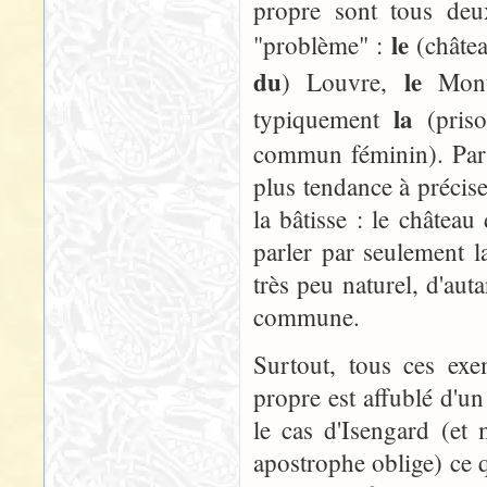
propre sont tous deu
le
"problème" :
(châte
du
le
) Louvre,
Mont
la
typiquement
(pris
commun féminin). Par 
plus tendance à préci
la bâtisse : le châtea
parler par seulement 
très peu naturel, d'au
commune.
Surtout, tous ces ex
propre est affublé d'un
le cas d'Isengard (et 
apostrophe oblige) ce 