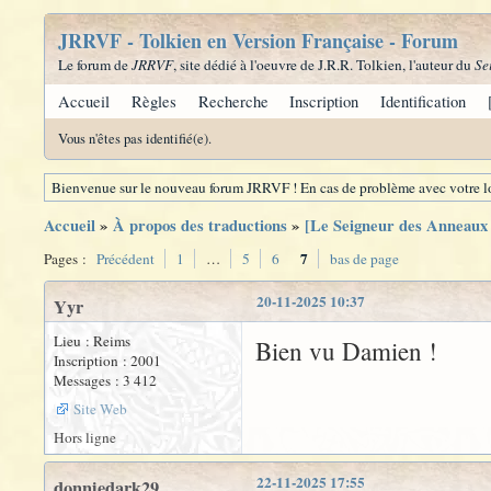
JRRVF - Tolkien en Version Française - Forum
Le forum de
JRRVF
, site dédié à l'oeuvre de J.R.R. Tolkien, l'auteur du
Se
Accueil
Règles
Recherche
Inscription
Identification
Vous n'êtes pas identifié(e).
Bienvenue sur le nouveau forum JRRVF ! En cas de problème avec votre lo
Accueil
»
À propos des traductions
»
[Le Seigneur des Anneaux -
7
Pages :
Précédent
1
…
5
6
bas de page
20-11-2025 10:37
Yyr
Lieu : Reims
Bien vu Damien !
Inscription : 2001
Messages : 3 412
Site Web
Hors ligne
22-11-2025 17:55
donniedark29