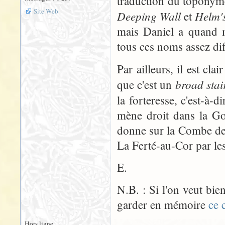
traduction du toponyme
Site Web
Deeping Wall
Helm'
et
mais Daniel a quand m
tous ces noms assez diff
Par ailleurs, il est clai
broad sta
que c'est un
la forteresse, c'est-à-d
mène droit dans la Go
donne sur la Combe de l
La Ferté-au-Cor par le
E.
N.B. : Si l'on veut bie
garder en mémoire
ce 
Hors ligne