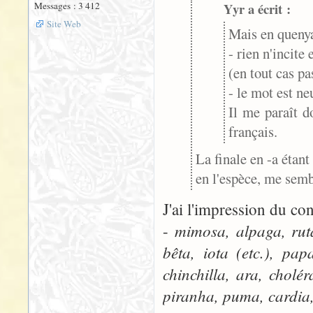
Messages : 3 412
Yyr a écrit :
Site Web
Mais en queny
- rien n'incite
(en tout cas pa
- le mot est ne
Il me paraît d
français.
La finale en -a étant
en l'espèce, me semb
J'ai l'impression du con
mimosa, alpaga, rut
-
bêta, iota (etc.), pa
chinchilla, ara, chol
piranha, puma, cardia,