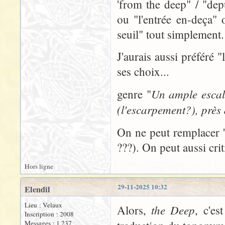
'from the deep" / "depu
ou "l'entrée en-deça"
seuil" tout simplement.
J'aurais aussi préféré 
ses choix...
Un ample escal
genre "
(l'escarpement?), près 
On ne peut remplacer 'R
???). On peut aussi cri
Hors ligne
29-11-2025 10:32
Elendil
Lieu : Velaux
the Deep
Alors,
, c'es
Inscription : 2008
Messages : 1 237