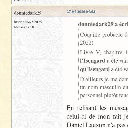
27-04-2026 04:02
donniedark29
Inscription : 2025
donniedark29 a écri
Messages : 8
Coquille probable d
2022)
Livre V, chapitre 1
l'Isengard
a été vain
qu'Isengard
a été v
D'ailleurs je me dem
un nom masculin en f
personnel plutôt ten
En relisant les messa
celui-ci de mon fait 
Daniel Lauzon n'a pas éc