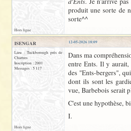
d'Ents
. Je n'arrive pas
produit une sorte de n
sorte^^
Hors ligne
12-05-2026 18:09
ISENGAR
Lieu : Tuckborough près de
Dans ma compréhension 
Chartres
entre Ents. Il y aurait
Inscription : 2001
Messages : 5 117
des "Ents-bergers", qu
dont ils sont les gard
vue, Barbebois serait 
C'est une hypothèse, b
I.
Hors ligne