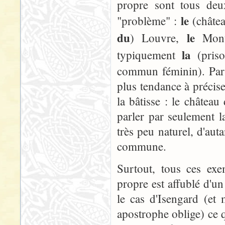
propre sont tous deu
le
"problème" :
(châte
du
le
) Louvre,
Mont
la
typiquement
(pris
commun féminin). Par 
plus tendance à préci
la bâtisse : le châtea
parler par seulement 
très peu naturel, d'au
commune.
Surtout, tous ces ex
propre est affublé d'un
le cas d'Isengard (et 
apostrophe oblige) ce 