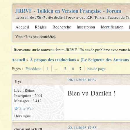
JRRVF - Tolkien en Version Française - Forum
Le forum de
JRRVF
, site dédié à l'oeuvre de J.R.R. Tolkien, l'auteur du
Se
Accueil
Règles
Recherche
Inscription
Identification
Vous n'êtes pas identifié(e).
Bienvenue sur le nouveau forum JRRVF ! En cas de problème avec votre lo
Accueil
»
À propos des traductions
»
[Le Seigneur des Anneaux -
7
Pages :
Précédent
1
…
5
6
bas de page
20-11-2025 10:37
Yyr
Lieu : Reims
Bien vu Damien !
Inscription : 2001
Messages : 3 412
Site Web
Hors ligne
22-11-2025 17:55
donniedark29