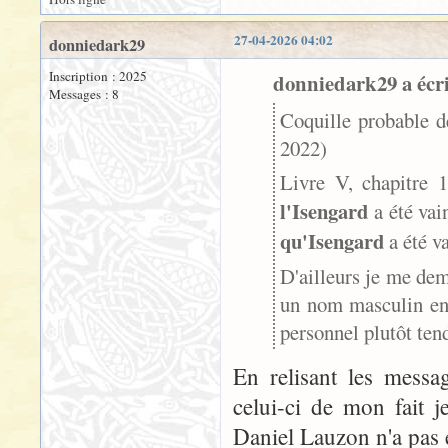
27-04-2026 04:02
donniedark29
Inscription : 2025
donniedark29 a écri
Messages : 8
Coquille probable d
2022)
Livre V, chapitre 1
l'Isengard
a été vain
qu'Isengard
a été v
D'ailleurs je me dem
un nom masculin en f
personnel plutôt ten
En relisant les messa
celui-ci de mon fait 
Daniel Lauzon n'a pas éc