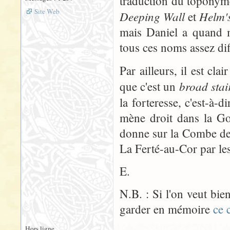
traduction du toponyme
Site Web
Deeping Wall
Helm'
et
mais Daniel a quand m
tous ces noms assez diff
Par ailleurs, il est clai
broad sta
que c'est un
la forteresse, c'est-à-d
mène droit dans la Go
donne sur la Combe de l
La Ferté-au-Cor par le
E.
N.B. : Si l'on veut bie
garder en mémoire
ce 
Hors ligne