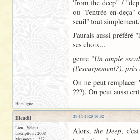
'from the deep" / "depu
ou "l'entrée en-deça"
seuil" tout simplement.
J'aurais aussi préféré 
ses choix...
Un ample escal
genre "
(l'escarpement?), près 
On ne peut remplacer 'R
???). On peut aussi cri
Hors ligne
29-11-2025 10:32
Elendil
Lieu : Velaux
the Deep
Alors,
, c'es
Inscription : 2008
Messages : 1 237