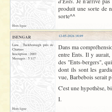
d'Ents
. Je n'arrive pas
produit une sorte de n
sorte^^
Hors ligne
12-05-2026 18:09
ISENGAR
Lieu : Tuckborough près de
Dans ma compréhension 
Chartres
entre Ents. Il y aurait
Inscription : 2001
Messages : 5 117
des "Ents-bergers", qu
dont ils sont les gard
vue, Barbebois serait 
C'est une hypothèse, b
I.
Hors ligne