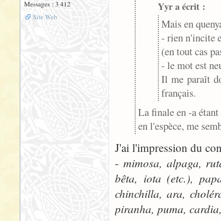
Messages : 3 412
Yyr a écrit :
Site Web
Mais en queny
- rien n'incite
(en tout cas pa
- le mot est ne
Il me paraît d
français.
La finale en -a étant
en l'espèce, me semb
J'ai l'impression du con
mimosa, alpaga, rut
-
bêta, iota (etc.), pa
chinchilla, ara, chol
piranha, puma, cardia,