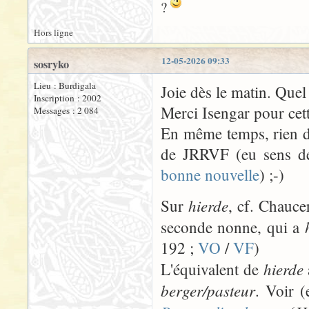
?
Hors ligne
12-05-2026 09:33
sosryko
Lieu : Burdigala
Joie dès le matin. Que
Inscription : 2002
Merci Isengar pour cet
Messages : 2 084
En même temps, rien d'
de JRRVF (eu sens de
bonne nouvelle
) ;-)
hierde
Sur
, cf. Chauce
seconde nonne, qui a
192 ;
VO
/
VF
)
hierde
L'équivalent de
berger/pasteur
. Voir (