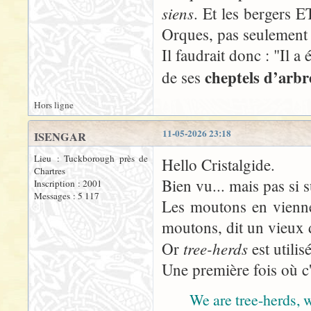
siens
. Et les bergers E
Orques, pas seulement 
Il faudrait donc : "Il a
cheptels d’arb
de ses
Hors ligne
11-05-2026 23:18
ISENGAR
Lieu : Tuckborough près de
Hello Cristalgide.
Chartres
Bien vu... mais pas si s
Inscription : 2001
Messages : 5 117
Les moutons en viennen
moutons, dit un vieux 
tree-herds
Or
est utilis
Une première fois où c'
We are tree-herds, w