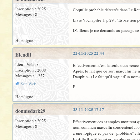
Inscription : 2025
Coquille probable détectée dans Le Re
Messages : 8
Livre V, chapitre 1, p 29 : "Est-ce rien p
D'ailleurs je me demande au passage ce qu
Hors ligne
22-11-2025 22:44
Elendil
Lieu : Velaux
Effectivement, c'est la seule occurrence
Inscription : 2008
Après, le fait que ce soit masculin ne 
Messages : 1 237
Dauphin...) Le fait qu'il s'agit d'un no
Site Web
E.
Hors ligne
23-11-2025 17:17
donniedark29
Inscription : 2025
Effectivement ces exemples montrent que
Messages : 8
nom commun masculin sous-entendu, ou à
l
a une logique et pas de "problème" :
Bastille (bastille qui est en plus nom 