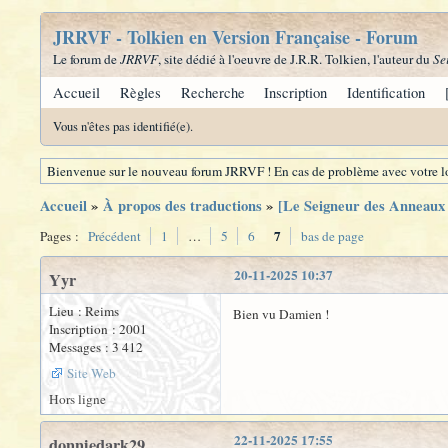
JRRVF - Tolkien en Version Française - Forum
Le forum de
JRRVF
, site dédié à l'oeuvre de J.R.R. Tolkien, l'auteur du
Se
Accueil
Règles
Recherche
Inscription
Identification
Vous n'êtes pas identifié(e).
Bienvenue sur le nouveau forum JRRVF ! En cas de problème avec votre lo
Accueil
»
À propos des traductions
»
[Le Seigneur des Anneaux -
7
Pages :
Précédent
1
…
5
6
bas de page
20-11-2025 10:37
Yyr
Lieu : Reims
Bien vu Damien !
Inscription : 2001
Messages : 3 412
Site Web
Hors ligne
22-11-2025 17:55
donniedark29