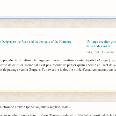
 Deep up to the Rock and the reargate of the Hornburg.
Un large escalier grim
de la Ferté-au-Cor.
SdA, trad. D. Lauzon
mprendre la situation : le large escalier en question monte depuis la Gorge jus
ximité de celui-ci (même s'il n'est pas interdit de penser qu'un chemin en lacet doive
oint de passage vers la Gorge, si l'on excepte la double volée d'escaliers passant par
uction de Lauzon (je ne l'ai jamais acquise) mais...
t aussi pu être "depuis le perron" ou "l'entrée en-deça" ou "du (plus?) profond de la 