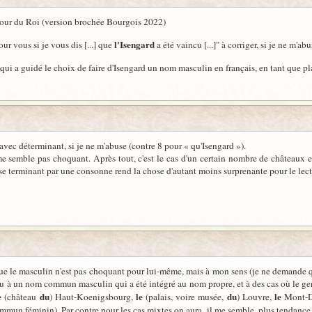
tour du Roi (version brochée Bourgois 2022)
l'Isengard
our vous si je vous dis [...] que
a été vaincu [...]" à corriger, si je ne m'abu
i a guidé le choix de faire d'Isengard un nom masculin en français, en tant que place
 avec déterminant, si je ne m'abuse (contre 8 pour « qu'Isengard »).
me semble pas choquant. Après tout, c'est le cas d'un certain nombre de châteaux 
m se terminant par une consonne rend la chose d'autant moins surprenante pour le lect
 le masculin n'est pas choquant pour lui-même, mais à mon sens (je ne demande qu'
 un nom commun masculin qui a été intégré au nom propre, et à des cas où le genre
e
du
le
du
le
(château
) Haut-Koenigsbourg,
(palais, voire musée,
) Louvre,
Mont-D
commun féminin). Par contre pour les cas mixtes on aura, il me semble, plus tendanc