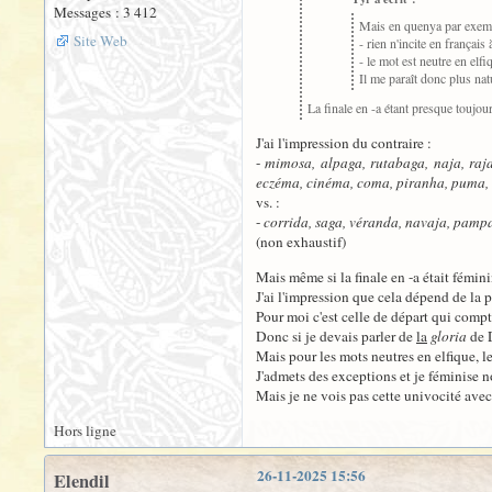
Messages : 3 412
Mais en quenya par exe
Site Web
- rien n'incite en français
- le mot est neutre en elfi
Il me paraît donc plus nat
La finale en -a étant presque toujou
J'ai l'impression du contraire :
-
mimosa, alpaga, rutabaga, naja, raja,
eczéma, cinéma, coma, piranha, puma, c
vs. :
-
corrida, saga, véranda, navaja, pampa
(non exhaustif)
Mais même si la finale en -a était fémini
J'ai l'impression que cela dépend de la pr
Pour moi c'est celle de départ qui compte 
Donc si je devais parler de
la
gloria
de D
Mais pour les mots neutres en elfique, le
J'admets des exceptions et je féminise
Mais je ne vois pas cette univocité ave
Hors ligne
26-11-2025 15:56
Elendil