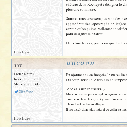
château de la Rochepot ; désigner le ch
plus une commune.
Surtout, tous ces exemples sont des exem
apprendrait rien, apostrophe oblige) ce q
certain qu'on puisse réellement qualifie
pour désigner le château.
Dans tous les cas, précisons que tout cec
Hors ligne
23-11-2025 17:33
Yyr
Lieu : Reims
En ajoutant qu'en français, le masculin é
Inscription : 2001
Du coup, lorsque le féminin ne s'impose
Messages : 3 412
Je ne vaux rien en sindarin :)
Site Web
Mais en quenya par exemple
un
quenta
et no
- rien n'incite en français à y voir plus
une
his
- le mot est neutre en elfique ;
Il me paraît donc plus naturel de coller au ne
Hors ligne