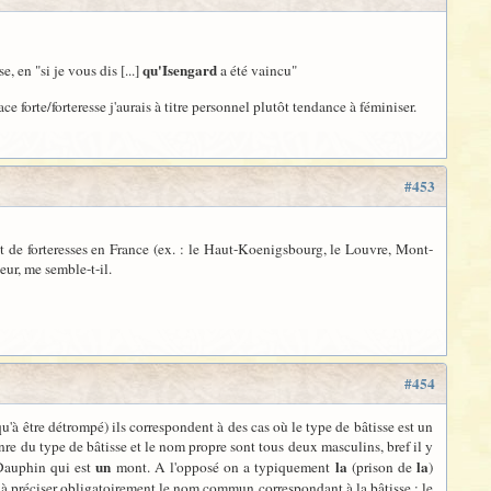
qu'Isengard
se, en "si je vous dis [...]
a été vaincu"
 forte/forteresse j'aurais à titre personnel plutôt tendance à féminiser.
#453
et de forteresses en France (ex. : le Haut-Koenigsbourg, le Louvre, Mont-
eur, me semble-t-il.
#454
à être détrompé) ils correspondent à des cas où le type de bâtisse est un
 du type de bâtisse et le nom propre sont tous deux masculins, bref il y
un
la
la
auphin qui est
mont. A l'opposé on a typiquement
(prison de
)
e à préciser obligatoirement le nom commun correspondant à la bâtisse : le