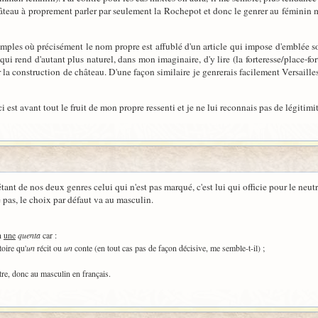
âteau à proprement parler par seulement la Rochepot et donc le genrer au féminin 
ples où précisément le nom propre est affublé d'un article qui impose d'emblée son g
ui rend d'autant plus naturel, dans mon imaginaire, d'y lire (la forteresse/place-for
r la construction de château. D'une façon similaire je genrerais facilement Versaille
i est avant tout le fruit de mon propre ressenti et je ne lui reconnais pas de légitimit
tant de nos deux genres celui qui n'est pas marqué, c'est lui qui officie pour le neutre
 pas, le choix par défaut va au masculin.
n
une
quenta
car :
toire qu'
un
récit ou
un
conte (en tout cas pas de façon décisive, me semble-t-il) ;
utre, donc au masculin en français.