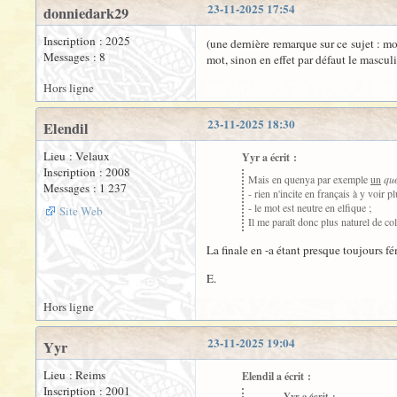
23-11-2025 17:54
donniedark29
Inscription : 2025
(une dernière remarque sur ce sujet : m
Messages : 8
mot, sinon en effet par défaut le masculi
Hors ligne
23-11-2025 18:30
Elendil
Lieu : Velaux
Yyr a écrit :
Inscription : 2008
Mais en quenya par exemple
un
qu
Messages : 1 237
- rien n'incite en français à y voir p
- le mot est neutre en elfique ;
Site Web
Il me paraît donc plus naturel de co
La finale en -a étant presque toujours f
E.
Hors ligne
23-11-2025 19:04
Yyr
Lieu : Reims
Elendil a écrit :
Inscription : 2001
Yyr a écrit :