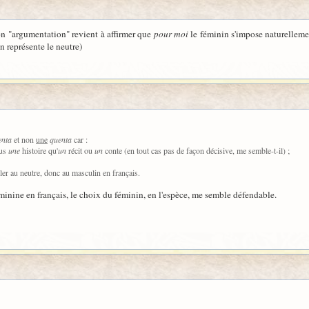
on "argumentation" revient à affirmer que
pour moi
le féminin s'impose naturellemen
n représente le neutre)
enta
et non
une
quenta
car :
lus
une
histoire qu'
un
récit ou
un
conte (en tout cas pas de façon décisive, me semble-t-il) ;
ller au neutre, donc au masculin en français.
éminine en français, le choix du féminin, en l'espèce, me semble défendable.