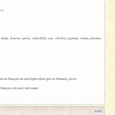
il) ;
a, dada, hourra, opéra, chinchilla, ara, choléra, pyjama, tréma, plasma,
nné en français un seul équivalent qui est féminin,
gloire
.
 français est assez univoque.
#459