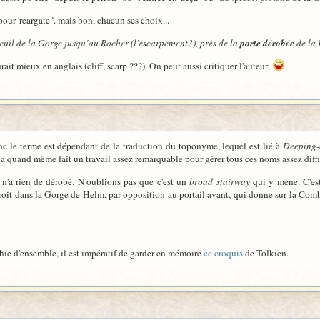
 pour 'reargate". mais bon, chacun ses choix...
euil de la Gorge jusqu’au Rocher (l'escarpement?), près de la
porte dérobée
de la 
ait mieux en anglais (cliff, scarp ???). On peut aussi critiquer l'auteur
nc le terme est dépendant de la traduction du toponyme, lequel est lié à
Deeping
 a quand même fait un travail assez remarquable pour gérer tous ces noms assez diffic
n'a rien de dérobé. N'oublions pas que c'est un
broad stairway
qui y mène. C'est 
it dans la Gorge de Helm, par opposition au portail avant, qui donne sur la Combe 
aphie d'ensemble, il est impératif de garder en mémoire
ce croquis
de Tolkien.