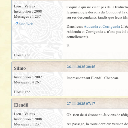
Lieu : Velaux
Coquille qui ne vient pas de la traducti
Inscription : 2008
la généalogie des rois du Gondor et la 
Messages : 1 237
sur ses descendants, tandis que leurs f
Site Web
Dans leurs
Addenda et Corrigenda
à l'é
Addenda et Corrigenda » n'ont pas été emp
actuellement).
E.
Hors ligne
26-11-2025 20:45
Silmo
Inscription : 2002
Impressionnant Elendil. Chapeau.
Messages : 4 267
Hors ligne
27-11-2025 07:17
Elendil
Lieu : Velaux
Oh, rien de si étonnant. Je viens de rédi
Inscription : 2008
Au passage, la toute dernière version de 
Messages : 1 237