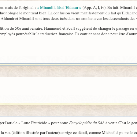
on, mais de l'original :
« Minardil, fils d’Eldacar »
(App. A, I, iv). En fait, Minardil
chronologie le montrent bien. La confusion vient manifestement du fait qu'Eldacar 
ils Aldamir et Minardil sont tous deux tués dans un combat avec les descendants des 
dition du 50e anniversaire, Hammond et Scull suggèrent de changer le passage en « M
loyés pour établir la traduction française. Ils contiennent donc peut-être d'autres p
ger l'article « Lutte Fratricide » pour notre
Encyclopédie du SdA
à venir. C'est le ge
la v.o. (édition illustrée par l'auteur) corrige ce détail, comme Michaël à pu me le c