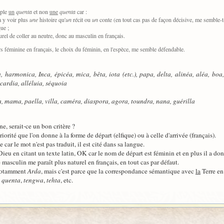
mple
un
quenta
et non
une
quenta
car :
 à y voir plus
une
histoire qu'
un
récit ou
un
conte (en tout cas pas de façon décisive, me semble-t-
que ;
urel de coller au neutre, donc au masculin en français.
rs féminine en français, le choix du féminin, en l'espèce, me semble défendable.
 harmonica, Inca, épicéa, mica, bêta, iota (etc.), papa, delta, alinéa, aléa, bo
ardia, alléluia, séquoia
, mama, paella, villa, caméra, diaspora, agora, toundra, nana, guérilla
ne, serait-ce un bon critère ?
iorité que l'on donne à la forme de départ (elfique) ou à celle d'arrivée (français).
car le mot n'est pas traduit, il est cité dans sa langue.
ieu en citant un texte latin, OK car le nom de départ est féminin et en plus il a do
 masculin me paraît plus naturel en français, en tout cas par défaut.
 notamment
Arda
, mais c'est parce que la correspondance sémantique avec
la
Terre en
c
quenta
,
tengwa
,
tehta
, etc.