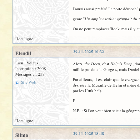
J'aurais aussi préféré "la porte dérobée"
genre "
Un ample escalier grimpait du s
On ne peut remplacer 'Rock' mais il y aur
Hors ligne
29-11-2025 10:32
Elendil
Lieu : Velaux
Alors,
the Deep
, c'est
Helm's Deep
, do
Inscription : 2008
raffole pas de « la Gorge », mais Daniel
Messages : 1 237
Par ailleurs, il est clair que le
reargate
Site Web
derrière
la Muraille de Helm et mène dro
par les Uruk-haï).
E.
N.B. : Si l'on veut bien saisir la géogr
Hors ligne
29-11-2025 18:48
Silmo