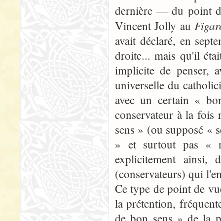
dernière — du point de
Figar
Vincent Jolly au
avait déclaré, en sept
droite... mais qu'il ét
implicite de penser, a
universelle du catholic
avec un certain « bo
conservateur à la fois
sens » (ou supposé « 
» et surtout pas « 
explicitement ainsi,
(conservateurs) qui l'e
Ce type de point de vue
la prétention, fréquent
de bon sens » de la p