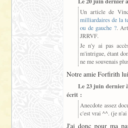
Le 20 juin dernier à
Un article de Vin
milliardaires de la 
ou de gauche ?
. Art
JRRVF.
Je n'y ai pas accè
m'intrigue, étant do
ne me souvenais plus
Notre amie Forfirith lui
Le 23 juin dernier à
écrit :
Anecdote assez docum
c'est vrai ^^. (je n'a
J'ai donc pour ma par