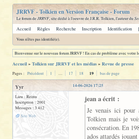
JRRVF - Tolkien en Version Française - Forum
Le forum de
JRRVF
, site dédié à l'oeuvre de J.R.R. Tolkien, l'auteur du
Se
Accueil
Règles
Recherche
Inscription
Identification
Vous n'êtes pas identifié(e).
Bienvenue sur le nouveau forum JRRVF ! En cas de problème avec votre lo
Accueil
»
Tolkien sur JRRVF et les médias
»
Revue de presse
19
Pages :
Précédent
1
…
17
18
bas de page
14-06-2026 17:25
Yyr
Lieu : Reims
jean a écrit :
Inscription : 2001
Messages : 3 412
Je venais ici pour 
Site Web
Tolkien mais je voi
consécration. En 198
ados attardés jouant