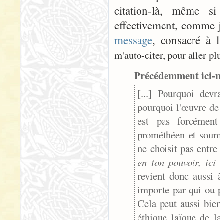
citation-là, même s
effectivement, comme j
message
, consacré à 
m'auto-citer, pour aller pl
Précédemment ici-mê
[...] Pourquoi dev
pourquoi l'œuvre de 
est pas forcément
prométhéen et soum
ne choisit pas entr
en ton pouvoir, ici
revient donc aussi
importe par qui ou p
Cela peut aussi bien
éthique laïque de l