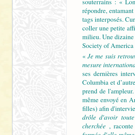
souterrains : « Lo
répondre, entamant 
tags interposés. Cur
coller une petite af
milieu. Une dizaine
Society of America 
«
Je me suis retrou
mesure internationa
ses dernières inte
Columbia et d’autre
prend de l'ampleur.
même envoyé en An
filles) afin d'interv
drôle d'avoir tout
cherchée
, raconte
formée d'elle-même, 