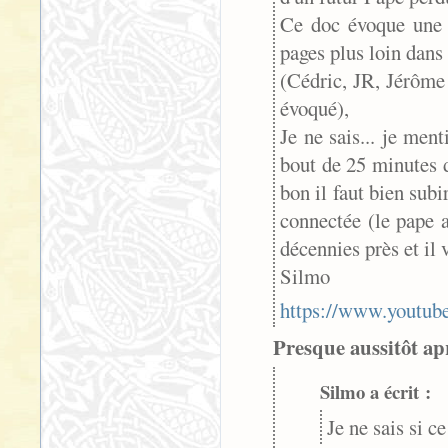
Ce doc évoque une r
pages plus loin dans 
(Cédric, JR, Jérôme 
évoqué),
Je ne sais... je men
bout de 25 minutes d
bon il faut bien subi
connectée (le pape 
décennies près et il 
Silmo
https://www.yout
Presque aussitôt apr
Silmo a écrit :
Je ne sais si c