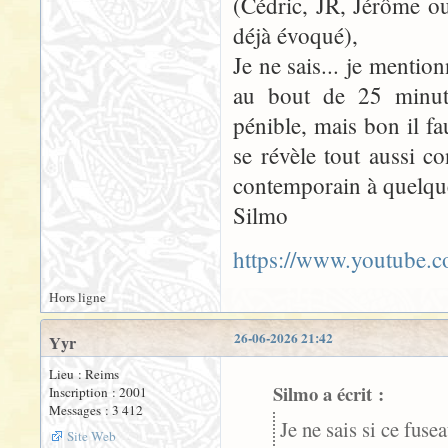
(Cédric, JR, Jérôme ou
déjà évoqué),
Je ne sais... je mentio
au bout de 25 minute
pénible, mais bon il fa
se révèle tout aussi c
contemporain à quelques
Silmo
https://www.youtube
Hors ligne
26-06-2026 21:42
Yyr
Lieu : Reims
Silmo a écrit :
Inscription : 2001
Messages : 3 412
Je ne sais si ce fuse
Site Web