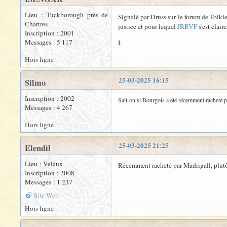
Lieu : Tuckborough près de
Signalé par Druss sur le forum de Tolki
Chartres
justice et pour lequel
JRRVF
s'est clai
Inscription : 2001
Messages : 5 117
I.
Hors ligne
25-03-2025 16:15
Silmo
Inscription : 2002
Sait-on si Bourgois a été récemment racheté 
Messages : 4 267
Hors ligne
25-03-2025 21:25
Elendil
Lieu : Velaux
Récemment racheté par Madrigall, plutôt
Inscription : 2008
Messages : 1 237
Site Web
Hors ligne