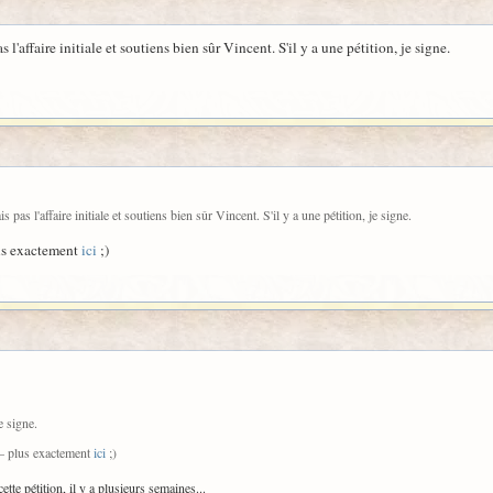
l'affaire initiale et soutiens bien sûr Vincent. S'il y a une pétition, je signe.
pas l'affaire initiale et soutiens bien sûr Vincent. S'il y a une pétition, je signe.
lus exactement
ici
;)
je signe.
 — plus exactement
ici
;)
tte pétition, il y a plusieurs semaines...