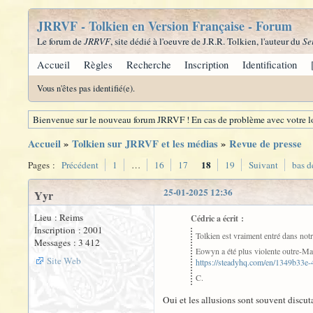
JRRVF - Tolkien en Version Française - Forum
Le forum de
JRRVF
, site dédié à l'oeuvre de J.R.R. Tolkien, l'auteur du
Se
Accueil
Règles
Recherche
Inscription
Identification
Vous n'êtes pas identifié(e).
Bienvenue sur le nouveau forum JRRVF ! En cas de problème avec votre lo
Accueil
»
Tolkien sur JRRVF et les médias
»
Revue de presse
18
Pages :
Précédent
1
…
16
17
19
Suivant
bas d
25-01-2025 12:36
Yyr
Lieu : Reims
Cédric a écrit :
Inscription : 2001
Tolkien est vraiment entré dans notr
Messages : 3 412
Eowyn a été plus violente outre-Manc
Site Web
https://steadyhq.com/en/1349b33
C.
Oui et les allusions sont souvent discut