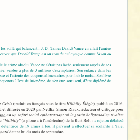
 les voilà qui balancent... J. D. (James David) Vance en a fait l'amère
: est-ce que Donald Trump est un trou du cul cynique comme Nixon ou
 le crime absolu. Vance ne s'était pas lâché seulement auprès de ses
hie, vendue à plus de 3 millions d'exemplaires. Son enfance dans les
e et l'attente des coupons alimentaires pour finir le mois... Son livre
équenots ? Ivre de lui-même, de s'en être sorti seul, d'être diplômé de
 Crisis
(traduit en français sous le titre
Hillbilly Élégie
), publié en 2016,
 et diffusée en 2020 par Netflix. Simon Riaux, rédacteur et critique pour
ine
est un safari social embarrassant où le gratin hollywoodien rivalise
de
“hillbilly”
(« plouc » à l'américaine) de la Rust Belt :
« rejeton délaissé
étentrice de 19 armes à feu, il parvient à effectuer sa scolarité à Yale,
nard
datant lui du mois de septembre.