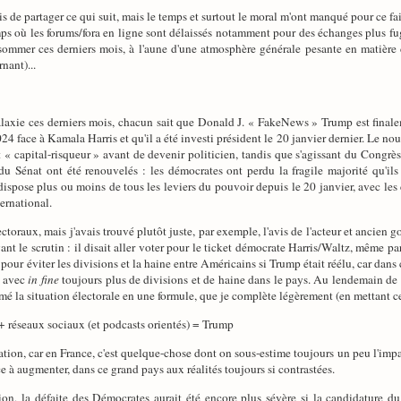
s de partager ce qui suit, mais le temps et surtout le moral m'ont manqué pour ce fai
s où les forums/fora en ligne sont délaissés notamment pour des échanges plus fugac
mmer ces derniers mois, à l'aune d'une atmosphère générale pesante en matière d'a
nant)...
laxie ces derniers mois, chacun sait que Donald J. « FakeNews » Trump est final
24 face à Kamala Harris et qu'il a été investi président le 20 janvier dernier. Le no
« capital-risqueur » avant de devenir politicien, tandis que s'agissant du Congrès d
du Sénat ont été renouvelés : les démocrates ont perdu la fragile majorité qu'ils
 dispose plus ou moins de tous les leviers du pouvoir depuis le 20 janvier, avec le
ernational.
 électoraux, mais j'avais trouvé plutôt juste, par exemple, l'avis de l'acteur et anc
nt le scrutin : il disait aller voter pour le ticket démocrate Harris/Waltz, même pa
pour éviter les divisions et la haine entre Américains si Trump était réélu, car dans c
t avec
in fine
toujours plus de divisions et de haine dans le pays. Au lendemain de
umé la situation électorale en une formule, que je complète légèrement (en mettant c
+ réseaux sociaux (et podcasts orientés) = Trump
quation, car en France, c'est quelque-chose dont on sous-estime toujours un peu l'im
ce à augmenter, dans ce grand pays aux réalités toujours si contrastées.
ion, la défaite des Démocrates aurait été encore plus sévère si la candidature du