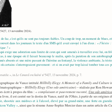
5427, 13 novembre 2024).
de fac, c'est qu'ils ne sont pas toujours fiables. Un coup de trop, un moment de blues, et
« J'hésite 
couvert dans les journaux le texte d'un SMS qu'il avait envoyé à l'un d'eux :
rique ? »
ige une adoration sans limite de ceux qui sont amenés à travailler avec lui, on frôle
as, à une époque où il faisait beaucoup le malin, après la parution de son autobiograp
és absents et une mère passant de l'héroïne au fentanyl, la violence ambiante, la tristess
où certains s'interrogeaient gravement : et si on avait par trop laissé tomber tous ces p
Le Canard enchaîné
rsatile », in
n°5427, 13 novembre 2024, p. 7.
biographique de Vance intitulé
Hillbilly Elegy: A Memoir of a Family and Culture in
cinématographique –
Hillbilly Elegy
(
Une ode américaine
) – réalisée par Ron Howard
rs écrit à propos du film :
« complaisant et pauvrement raconté,
Une ode américa
 livre, il est centré sur le destin de Vance, natif de l'Ohio, à partir de ses origines 
e, shootée aux médocs et à l'alcool, élevé par sa grand-mère, une forte en gueule d
licon Valley »
, ainsi que le résume Anne-Sophie Mercier dans un autre article du
Ca