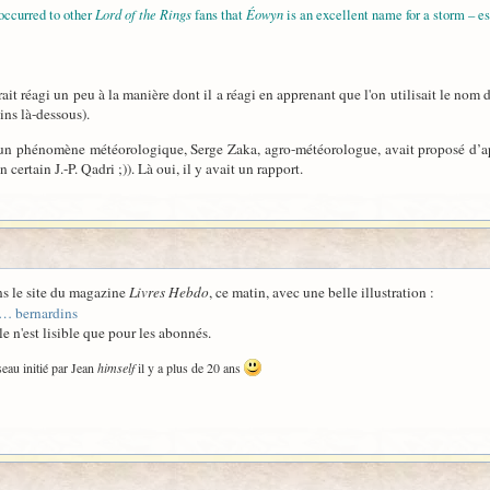
Lord of the Rings
Éowyn
occurred to other
fans that
is an excellent name for a storm – es
rait réagi un peu à la manière dont il a réagi en apprenant que l'on utilisait le nom 
ns là-dessous).
 un phénomène météorologique, Serge Zaka, agro-météorologue, avait proposé d’
 certain J.-P. Qadri ;)). Là oui, il y avait un rapport.
ns le site du magazine
Livres Hebdo
, ce matin, avec une belle illustration :
 … bernardins
le n'est lisible que pour les abonnés.
eau initié par Jean
himself
il y a plus de 20 ans