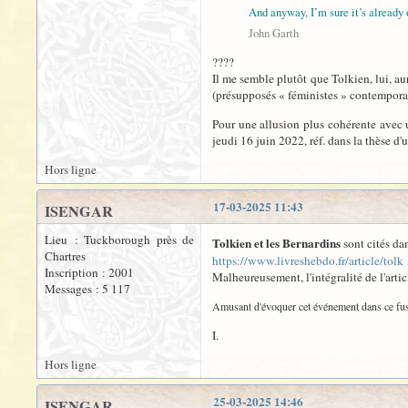
And anyway, I’m sure it’s already 
John Garth
????
Il me semble plutôt que Tolkien, lui, au
(présupposés « féministes » contemporai
Pour une allusion plus cohérente avec
jeudi 16 juin 2022, réf. dans la thèse d'un
Hors ligne
17-03-2025 11:43
ISENGAR
Lieu : Tuckborough près de
Tolkien et les Bernardins
sont cités da
Chartres
https://www.livreshebdo.fr/article/tolk
Inscription : 2001
Malheureusement, l'intégralité de l'artic
Messages : 5 117
Amusant d'évoquer cet événement dans ce fus
I.
Hors ligne
25-03-2025 14:46
ISENGAR