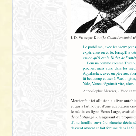
J. D. Vance par Kiro (
Le Canard enchaîné
n°
Le problème, avec les vieux potes 
expérience en 2016, lorsqu'il a dé
est-ce qu'il est le Hitler de l'Amé
Pour un homme comme Trump, qui ex
proches, mais aussi dans les médi
Appalaches, avec un père aux abonn
fit beaucoup causer à Washington, 
Yale, Vance dégainait vite, alors.
Anne-Sophie Mercier, « Vice et ve
Mercier fait ici allusion au livre auto
et qui a fait l'objet d'une adaptation 
le média en ligne Écran Large, avait alo
de cabotinage »
. S'agissant du propos du
d'une famille ouvrière blanche déclassé
devient avocat et fait fortune dans la Si