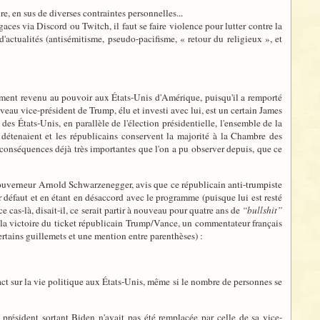
re, en sus de diverses contraintes personnelles...
es via Discord ou Twitch, il faut se faire violence pour lutter contre la
ctualités (antisémitisme, pseudo-pacifisme, « retour du religieux », et
ement revenu au pouvoir aux États-Unis d'Amérique, puisqu'il a remporté
uveau vice-président de Trump, élu et investi avec lui, est un certain James
es États-Unis, en parallèle de l'élection présidentielle, l'ensemble de la
 détenaient et les républicains conservent la majorité à la Chambre des
s conséquences déjà très importantes que l'on a pu observer depuis, que ce
ien gouverneur Arnold Schwarzenegger, avis que ce républicain anti-trumpiste
r défaut et en étant en désaccord avec le programme (puisque lui est resté
e cas-là, disait-il, ce serait partir à nouveau pour quatre ans de
“bullshit”
 la victoire du ticket républicain Trump/Vance, un commentateur français
ertains guillemets et une mention entre parenthèses) :
pact sur la vie politique aux États-Unis, même si le nombre de personnes se
 président sortant Biden n'avait pas été remplacée par celle de sa vice-