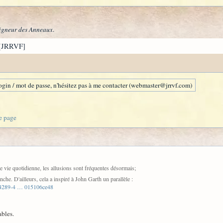
igneur des Anneaux
.
[JRRVF]
gin / mot de passe, n'hésitez pas à me contacter (webmaster@jrrvf.com)
e page
e vie quotidienne, les allusions sont fréquentes désormais;
he. D'ailleurs, cela a inspiré à John Garth un parallèle :
e-4289-4 … 015106ce48
ables.