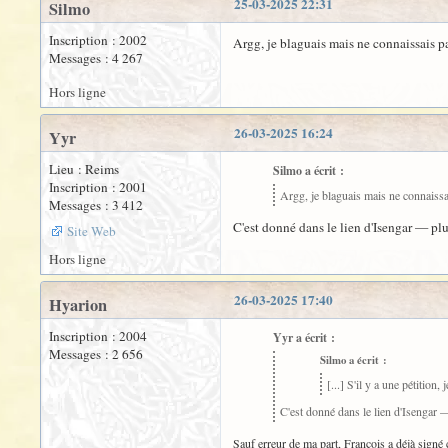
25-03-2025 22:31
Silmo
Inscription : 2002
Argg, je blaguais mais ne connaissais pas 
Messages : 4 267
Hors ligne
26-03-2025 16:24
Yyr
Lieu : Reims
Silmo a écrit :
Inscription : 2001
Argg, je blaguais mais ne connaissais 
Messages : 3 412
C'est donné dans le lien d'Isengar — p
Site Web
Hors ligne
26-03-2025 17:40
Hyarion
Inscription : 2004
Yyr a écrit :
Messages : 2 656
Silmo a écrit :
[...] S'il y a une pétition, 
C'est donné dans le lien d'Isengar
Sauf erreur de ma part, François a déjà signé ce