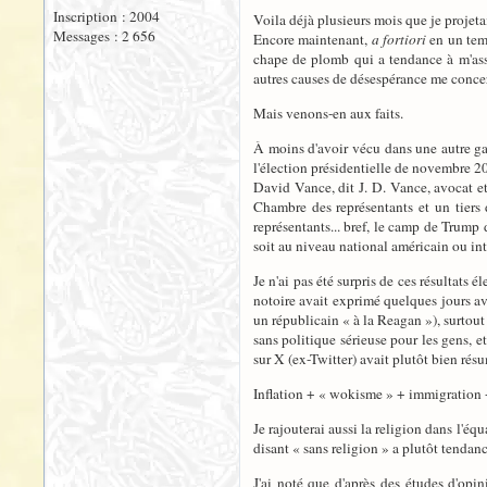
Inscription : 2004
Voila déjà plusieurs mois que je projetai
Messages : 2 656
Encore maintenant,
a fortiori
en un temp
chape de plomb qui a tendance à m'asso
autres causes de désespérance me concer
Mais venons-en aux faits.
À moins d'avoir vécu dans une autre ga
l'élection présidentielle de novembre 20
David Vance, dit J. D. Vance, avocat et 
Chambre des représentants et un tiers 
représentants... bref, le camp de Trump
soit au niveau national américain ou int
Je n'ai pas été surpris de ces résultats
notoire avait exprimé quelques jours ava
un républicain « à la Reagan »), surtout 
sans politique sérieuse pour les gens, e
sur X (ex-Twitter) avait plutôt bien rés
Inflation + « wokisme » + immigration 
Je rajouterai aussi la religion dans l'é
disant « sans religion » a plutôt tendan
J'ai noté que d'après des études d'opin