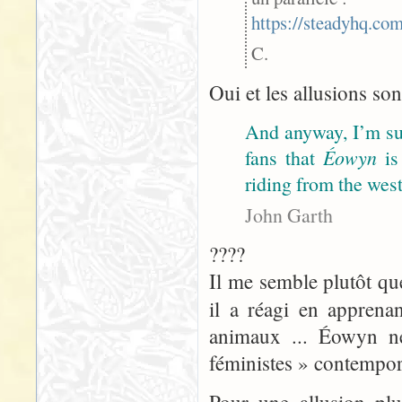
https://steadyhq.c
C.
Oui et les allusions so
And anyway, I’m sur
fans that
Éowyn
is
riding from the west
John Garth
????
Il me semble plutôt que
il a réagi en apprena
animaux ... Éowyn n
féministes » contempor