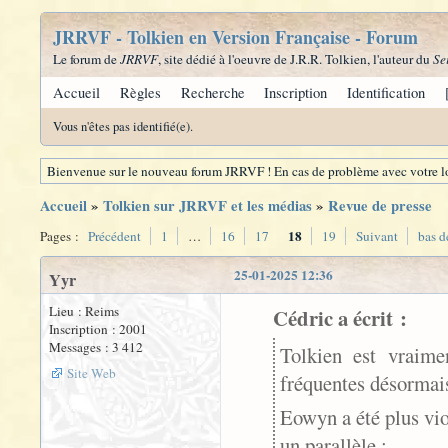
JRRVF - Tolkien en Version Française - Forum
Le forum de
JRRVF
, site dédié à l'oeuvre de J.R.R. Tolkien, l'auteur du
Se
Accueil
Règles
Recherche
Inscription
Identification
Vous n'êtes pas identifié(e).
Bienvenue sur le nouveau forum JRRVF ! En cas de problème avec votre lo
Accueil
»
Tolkien sur JRRVF et les médias
»
Revue de presse
18
Pages :
Précédent
1
…
16
17
19
Suivant
bas d
25-01-2025 12:36
Yyr
Lieu : Reims
Cédric a écrit :
Inscription : 2001
Messages : 3 412
Tolkien est vraime
Site Web
fréquentes désormai
Eowyn a été plus vio
un parallèle :