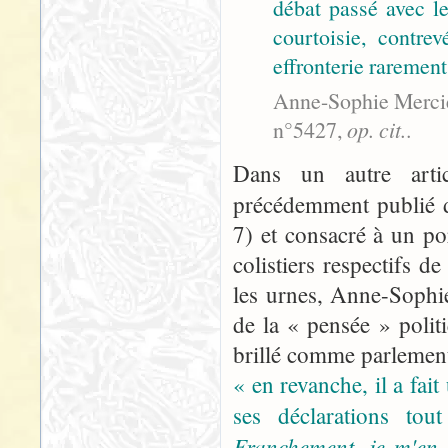
débat passé avec l
courtoisie, contre
effronterie rarement 
Anne-Sophie Mercier
n°5427,
op. cit.
.
Dans un autre artic
précédemment publié 
7) et consacré à un po
colistiers respectifs 
les urnes, Anne-Sophie
de la « pensée » politi
brillé comme parlementa
« en revanche, il a fai
ses déclarations to
Franchement, je m'en 