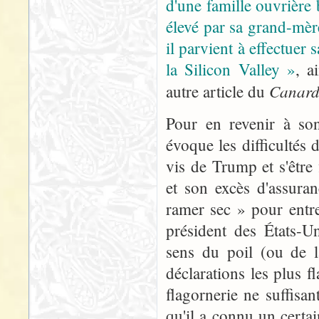
d'une famille ouvrière 
élevé par sa grand-mèr
il parvient à effectuer 
la Silicon Valley »
, a
Canar
autre article du
Pour en revenir à so
évoque les difficultés
vis de Trump et s'être
et son excès d'assuran
ramer sec » pour entre
président des États-U
sens du poil (ou de l
déclarations les plus 
flagornerie ne suffisa
qu'il a connu un cert