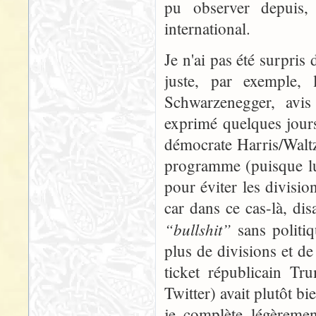
pu observer depuis,
international.
Je n'ai pas été surpris 
juste, par exemple, 
Schwarzenegger, avis 
exprimé quelques jours a
démocrate Harris/Waltz
programme (puisque lui
pour éviter les divisio
car dans ce cas-là, dis
“bullshit”
sans politiq
plus de divisions et d
ticket républicain T
Twitter) avait plutôt b
je complète légèremen