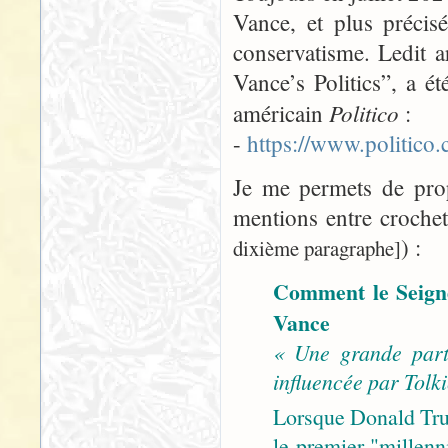
Vance, et plus précis
conservatisme. Ledit 
Vance’s Politics”, a ét
Politico
américain
:
-
https://www.politic
Je me permets de propo
mentions entre croche
) :
dixième paragraphe]
Comment le Seigne
Vance
« Une grande part
influencée par Tolki
Lorsque Donald Tru
le premier "millenni