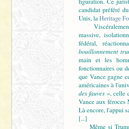
figuration. Ce juris
candidat préféré du
Unis, la
Heritage F
Viscéralement cl
massive, isolation
fédéral, réactio
bouillonnement tru
main et les homm
fonctionnaires ou de
que Vance gagne ce
américaines à l'uni
des fauves »
, celle
Vance aux féroces 
Là encore, l'appui s
[...]
Même si Trump a p