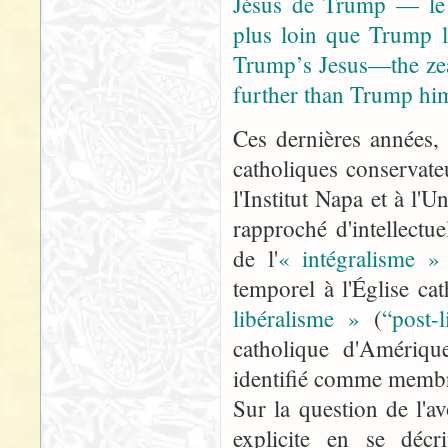
Jésus de Trump — le c
plus loin que Trump l
Trump’s Jesus—the zea
further than Trump him
Ces dernières années,
catholiques conservate
l'Institut Napa et à l'U
rapproché d'intellect
de l'
« intégralisme »
temporel à l'Église c
libéralisme »
(
“post-l
catholique d'Amériqu
identifié comme membre 
Sur la question de l'a
explicite en se déc