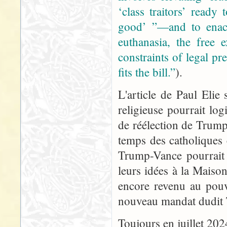
‘class traitors’ read
good’ ”—and to enact
euthanasia, the free 
constraints of legal p
fits the bill.”
).
L'article de Paul Elie
religieuse pourrait lo
de réélection de Trum
temps des catholiques 
Trump-Vance pourrait o
leurs idées à la Maison
encore revenu au pou
nouveau mandat dudit T
Toujours en juillet 202