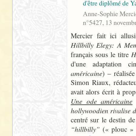
d'être diplômé de Ya
Anne-Sophie Mercier
n°5427, 13 novembre
Mercier fait ici allu
Hillbilly Elegy: A Me
H
français sous le titre
d'une adaptation c
américaine
) – réalisé
Simon Riaux, rédacteu
avait alors écrit à pro
Une ode américaine
e
hollywoodien rivalise 
centré sur le destin de
“hillbilly”
(« plouc » à