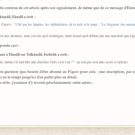
 du contenu de cet article après son signalement, de même que de ce message d'Elen
iendil, Elendil a écrit :
e Figaro
: "
Cité par les hippies, les milliardaires de la tech et le pape : "Le Seigneur des anne
servé aux abonnés, mais j'avoue qu'il m'intrigue, étant donné qu'il débute par une anecdote que j'i
épondu ceci :
nt à Elendil sur Tolkiendil, Forfirith a écrit :
même s'il faut être allé chercher l'info c'est vrai ^^. (je n'ai pas non plus accès à l'article)
e en question (pas besoin d'être abonné au
Figaro
pour cela : une inscription, par
as eu le temps jusqu'ici d'en parler plus en détail.
utile, j'essaierai d'y revenir prochainement, entre autres...