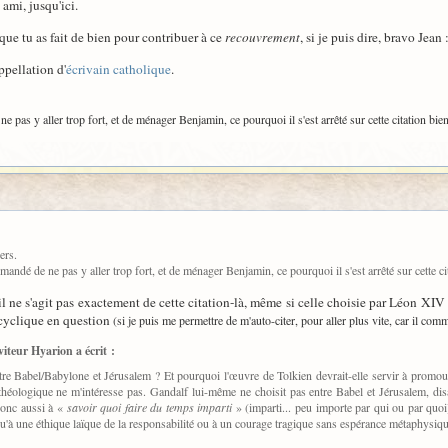
ami, jusqu'ici.
que tu as fait de bien pour contribuer à ce
recouvrement
, si je puis dire, bravo Jean :
ppellation d'
écrivain catholique
.
pas y aller trop fort, et de ménager Benjamin, ce pourquoi il s'est arrêté sur cette citation bien
ers.
andé de ne pas y aller trop fort, et de ménager Benjamin, ce pourquoi il s'est arrêté sur cette cit
 il ne s'agit pas exactement de cette citation-là, même si celle choisie par Léon XIV
ncyclique en question
(si je puis me permettre de m'auto-citer, pour aller plus vite, car il comm
iteur Hyarion a écrit :
ntre Babel/Babylone et Jérusalem ? Et pourquoi l'œuvre de Tolkien devrait-elle servir à promou
héologique ne m'intéresse pas. Gandalf lui-même ne choisit pas entre Babel et Jérusalem, di
donc aussi à «
savoir quoi faire du temps imparti
» (imparti... peu importe par qui ou par quoi
qu'à une éthique laïque de la responsabilité ou à un courage tragique sans espérance métaphysiqu