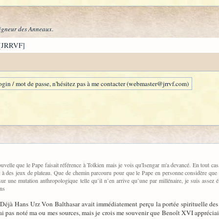
igneur des Anneaux
.
[JRRVF]
gin / mot de passe, n'hésitez pas à me contacter (webmaster@jrrvf.com)
ouvelle que le Pape faisait référence à Tolkien mais je vois qu'Isengar m'a devancé. En tout c
nt à des jeux de plateau. Que de chemin parcouru pour que le Pape en personne considère que l
 une mutation anthropologique telle qu’il n’en arrive qu’une par millénaire, je suis assez ému
ens
. Déjà Hans Urz Von Balthasar avait immédiatement perçu la portée spirituelle des I
n'ai pas noté ma ou mes sources, mais je crois me souvenir que Benoît XVI appréciait