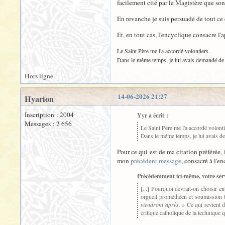
facilement cité par le Magistère que son 
En revanche je suis persuadé de tout ce 
Et, en tout cas, l'encyclique consacre l'a
Le Saint Père me l'a accordé volontiers.
Dans le même temps, je lui avais demandé de ne 
Hors ligne
14-06-2026 21:27
Hyarion
Inscription : 2004
Yyr a écrit :
Messages : 2 656
Le Saint Père me l'a accordé volonti
Dans le même temps, je lui avais dem
Pour ce qui est de ma citation préférée,
mon
précédent message
, consacré à l'e
Précédemment ici-même, votre serv
[...] Pourquoi devrait-on choisir e
orgueil prométhéen et soumission t
viendront après.
» Ce qui revient 
critique catholique de la technique 