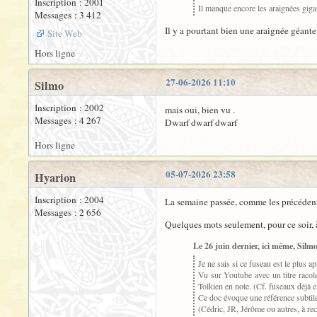
Inscription : 2001
Il manque encore les araignées giga
Messages : 3 412
Il y a pourtant bien une araignée géant
Site Web
Hors ligne
27-06-2026 11:10
Silmo
Inscription : 2002
mais oui, bien vu .
Messages : 4 267
Dwarf dwarf dwarf
Hors ligne
05-07-2026 23:58
Hyarion
Inscription : 2004
La semaine passée, comme les précédentes
Messages : 2 656
Quelques mots seulement, pour ce soir, 
Le 26 juin dernier, ici même, Silmo 
Je ne sais si ce fuseau est le plus a
Vu sur Youtube avec un titre racol
Tolkien en note. (Cf. fuseaux déjà e
Ce doc évoque une référence subtile
(Cédric, JR, Jérôme ou autres, à rec