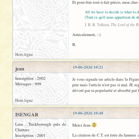
Et pour être tout-à-fait précis, mon che
All we have to decide is what to do
(Tout ce qu'il nous appartient de d
The Lord of the R
J. R. R. Tolkien,
Amicalement, :-)
B.
Hors ligne
19-06-2026 10:21
jean
Inscription : 2002
Je vous signale un article dans 'le Figaro
Messages : 909
pire mais l'article n'est pas si mal. JE 
dévoré par sa popularité et absorbé par l
Hors ligne
19-06-2026 10:48
ISENGAR
Lieu : Tuckborough près de
Merci Jean
Chartres
La citation de C.T. est tirée du fameux
Inscription : 2001