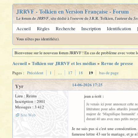
JRRVF - Tolkien en Version Française - Forum
Le forum de
JRRVF
, site dédié à l'oeuvre de J.R.R. Tolkien, l'auteur du
Se
Accueil
Règles
Recherche
Inscription
Identification
Vous n'êtes pas identifié(e).
Bienvenue sur le nouveau forum JRRVF ! En cas de problème avec votre lo
Accueil
»
Tolkien sur JRRVF et les médias
»
Revue de presse
19
Pages :
Précédent
1
…
17
18
bas de page
14-06-2026 17:25
Yyr
Lieu : Reims
jean a écrit :
Inscription : 2001
Je venais ici pour annoncer cette n
Messages : 3 412
littérature pour ados attardés joua
majeur de ‘Magnifique humanité’ sur
Site Web
durant 40 ans avec mes petits moy
Je ne sais pas si c'est une consécration
fameuse lettre 43 sur le mariage, et je 