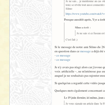
Je ne sais... je mentionne au cas o
loin) se révèle tout aussi connectée
Silmo
https://www.youtube.com/watc
Presque aussitôt après, Yyr a écrit
Silmo a écrit :
Je ne sais si ce fuseau es
C'est fait ;)
Si le message de notre ami Silmo du 26 j
en question dans ce
message
a déjà été 
-
ce message
-
ce message
Je n'y avais pas réagi alors car j'avoue
voix artificielle –, ne m'intéresse pas en
auquel je ne souhaitais pas rajouter ens
Si quelqu'un a regardé cette vidéo jusqu
Quelques mots également concernant ce
Le 19 juin dernier, ici même, jean a
Je vous signale un article dans 'le Fig