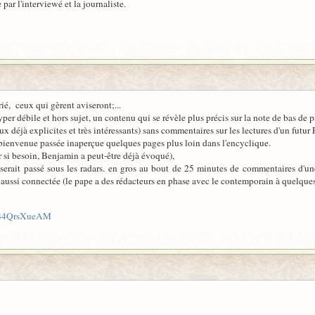
e par l'interviewé et la journaliste.
rié, ceux qui gèrent aviseront;...
per débile et hors sujet, un contenu qui se révèle plus précis sur la note de bas de
x déjà explicites et très intéressants) sans commentaires sur les lectures d'un futu
bienvenue passée inaperçue quelques pages plus loin dans l'encyclique.
er si besoin, Benjamin a peut-être déjà évoqué),
 serait passé sous les radars. en gros au bout de 25 minutes de commentaires d'une 
 aussi connectée (le pape a des rédacteurs en phase avec le contemporain à quelques 
CB4QrsXueAM