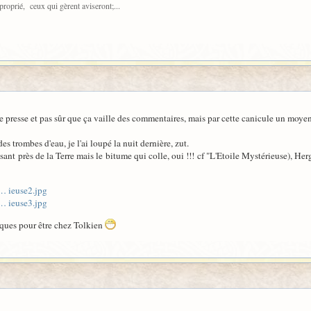
pproprié, ceux qui gèrent aviseront;...
e presse et pas sûr que ça vaille des commentaires, mais par cette canicule un moye
 trombes d'eau, je l'ai loupé la nuit dernière, zut.
ssant près de la Terre mais le bitume qui colle, oui !!! cf "L'Etoile Mystérieuse), H
 … ieuse2.jpg
 … ieuse3.jpg
sques pour être chez Tolkien