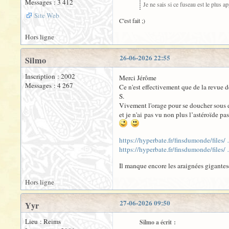
Messages : 3 412
Je ne sais si ce fuseau est le plus a
Site Web
C'est fait ;)
Hors ligne
26-06-2026 22:55
Silmo
Inscription : 2002
Merci Jérôme
Messages : 4 267
Ce n'est effectivement que de la revue d
S.
Vivement l'orage pour se doucher sous des
et je n'ai pas vu non plus l’astéroïde pa
https://hyperbate.fr/finsdumonde/files/
https://hyperbate.fr/finsdumonde/files/
Il manque encore les araignées gigante
Hors ligne
27-06-2026 09:50
Yyr
Lieu : Reims
Silmo a écrit :