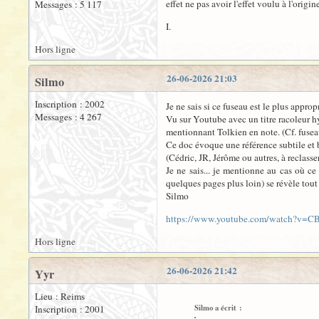
effet ne pas avoir l'effet voulu à l'origin
Messages : 5 117
I.
Hors ligne
26-06-2026 21:03
Silmo
Inscription : 2002
Je ne sais si ce fuseau est le plus approp
Messages : 4 267
Vu sur Youtube avec un titre racoleur hy
mentionnant Tolkien en note. (Cf. fuseau
Ce doc évoque une référence subtile et 
(Cédric, JR, Jérôme ou autres, à reclass
Je ne sais... je mentionne au cas où ce
quelques pages plus loin) se révèle tout
Silmo
https://www.youtube.com/watch?v=
Hors ligne
26-06-2026 21:42
Yyr
Lieu : Reims
Silmo a écrit :
Inscription : 2001