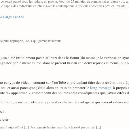
ù ce serait passé sous les radars. en gros au bout de 25 minutes de commentaires d'une voix arti
 (le pape a des rédacteurs en phase avec le contemporain à quelques décennies près et il valide).
h?v=CB4QrsXueAM
 :
t le plus approprié, ceux qui gèrent aviseront;...
uin a été initialement posté ailleurs dans le forum (du moins je le suppose en ayant 
signalée par le même Silmo, dans le présent fuseau et à deux reprises le même jour, l
 que ce type de vidéo – courant sur YouTube et prétendant faire des « révélations »
 soi, et aussi parce que j'étais alors en train de préparer le
long message
, à propos 
uite d'« appendice », compte tenu des sources déjà conséquentes que j'avais citées 
'au bout, je me permets de suggérer d'expliciter davantage ce qui y serait intéressant
ci :
 écrit :
aro' aujourd'hui [...]. Je craignais le pire mais l'article n'est pas si mal. [...]