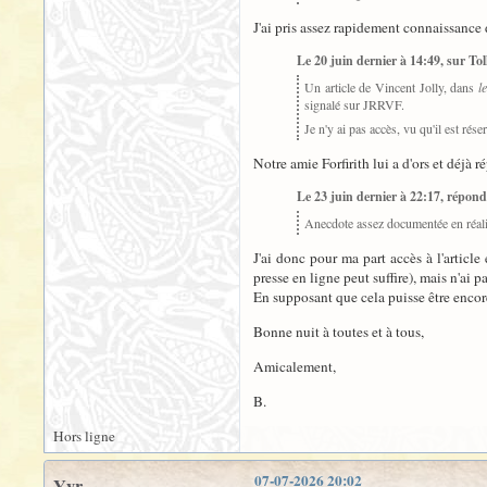
J'ai pris assez rapidement connaissance
Le 20 juin dernier à 14:49, sur Tolk
Un article de Vincent Jolly, dans
l
signalé sur JRRVF.
Je n'y ai pas accès, vu qu'il est ré
Notre amie Forfirith lui a d'ors et déjà r
Le 23 juin dernier à 22:17, réponda
Anecdote assez documentée en réalité, 
J'ai donc pour ma part accès à l'articl
presse en ligne peut suffire), mais n'ai p
En supposant que cela puisse être encore 
Bonne nuit à toutes et à tous,
Amicalement,
B.
Hors ligne
07-07-2026 20:02
Yyr