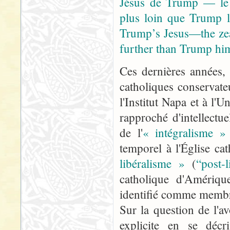
Jésus de Trump — le c
plus loin que Trump l
Trump’s Jesus—the zea
further than Trump him
Ces dernières années,
catholiques conservate
l'Institut Napa et à l'U
rapproché d'intellect
de l'
« intégralisme »
temporel à l'Église c
libéralisme »
(
“post-l
catholique d'Amériqu
identifié comme membre 
Sur la question de l'a
explicite en se déc