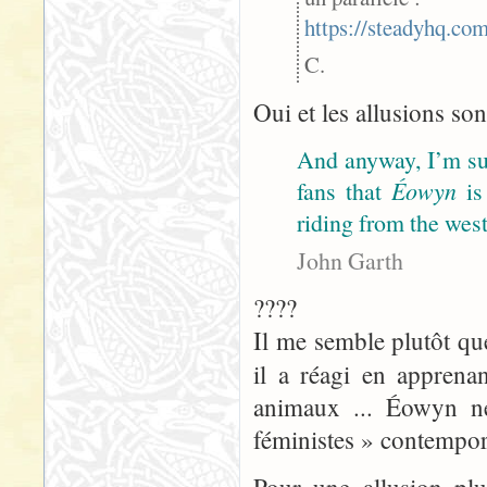
https://steadyhq.c
C.
Oui et les allusions so
And anyway, I’m sur
fans that
Éowyn
is
riding from the west
John Garth
????
Il me semble plutôt que
il a réagi en apprena
animaux ... Éowyn n
féministes » contempor