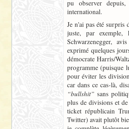
pu observer depuis,
international.
Je n'ai pas été surpris 
juste, par exemple, 
Schwarzenegger, avis 
exprimé quelques jours a
démocrate Harris/Waltz
programme (puisque lui
pour éviter les divisio
car dans ce cas-là, dis
“bullshit”
sans politiq
plus de divisions et d
ticket républicain T
Twitter) avait plutôt b
je complète légèremen