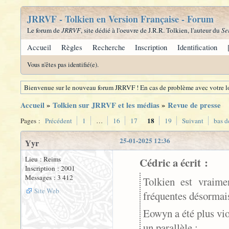
JRRVF - Tolkien en Version Française - Forum
Le forum de
JRRVF
, site dédié à l'oeuvre de J.R.R. Tolkien, l'auteur du
Se
Accueil
Règles
Recherche
Inscription
Identification
Vous n'êtes pas identifié(e).
Bienvenue sur le nouveau forum JRRVF ! En cas de problème avec votre lo
Accueil
»
Tolkien sur JRRVF et les médias
»
Revue de presse
18
Pages :
Précédent
1
…
16
17
19
Suivant
bas d
25-01-2025 12:36
Yyr
Lieu : Reims
Cédric a écrit :
Inscription : 2001
Messages : 3 412
Tolkien est vraime
Site Web
fréquentes désormai
Eowyn a été plus vio
un parallèle :