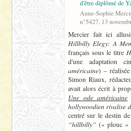
d'être diplômé de Ya
Anne-Sophie Mercier
n°5427, 13 novembre
Mercier fait ici allu
Hillbilly Elegy: A Me
H
français sous le titre
d'une adaptation c
américaine
) – réalisé
Simon Riaux, rédacteu
avait alors écrit à pro
Une ode américaine
e
hollywoodien rivalise 
centré sur le destin de
“hillbilly”
(« plouc » à