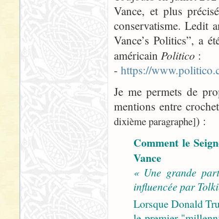
Vance, et plus précis
conservatisme. Ledit 
Vance’s Politics”, a ét
Politico
américain
:
-
https://www.politic
Je me permets de propo
mentions entre croche
) :
dixième paragraphe]
Comment le Seigne
Vance
« Une grande part
influencée par Tolki
Lorsque Donald Tru
le premier "millenni