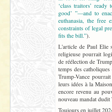
‘class traitors’ read
good’ ”—and to enact
euthanasia, the free 
constraints of legal p
fits the bill.”
).
L'article de Paul Elie
religieuse pourrait lo
de réélection de Trum
temps des catholiques 
Trump-Vance pourrait o
leurs idées à la Maison
encore revenu au pou
nouveau mandat dudit T
Toujours en juillet 202