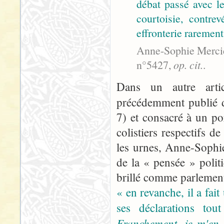
débat passé avec l
courtoisie, contre
effronterie rarement 
Anne-Sophie Mercier
n°5427,
op. cit.
.
Dans un autre artic
précédemment publié 
7) et consacré à un po
colistiers respectifs 
les urnes, Anne-Sophie
de la « pensée » politi
brillé comme parlementa
« en revanche, il a fai
ses déclarations to
Franchement, je m'en 