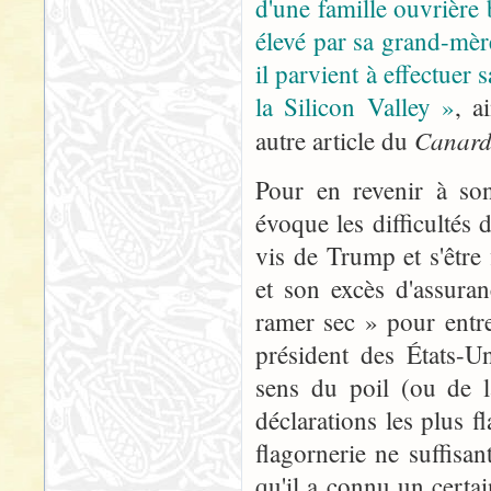
d'une famille ouvrière 
élevé par sa grand-mèr
il parvient à effectuer 
la Silicon Valley »
, a
Canar
autre article du
Pour en revenir à so
évoque les difficultés
vis de Trump et s'être
et son excès d'assuran
ramer sec » pour entre
président des États-U
sens du poil (ou de l
déclarations les plus 
flagornerie ne suffisa
qu'il a connu un cert