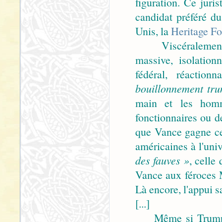
figuration. Ce juris
candidat préféré du
Unis, la
Heritage F
Viscéralement cl
massive, isolation
fédéral, réactio
bouillonnement tru
main et les homm
fonctionnaires ou de
que Vance gagne ce
américaines à l'uni
des fauves »
, celle
Vance aux féroces 
Là encore, l'appui s
[...]
Même si Trump a p