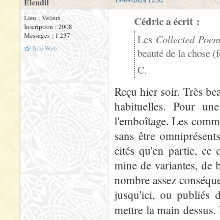
19-09-2024 12:32
Elendil
Lieu : Velaux
Cédric a écrit :
Inscription : 2008
Messages : 1 237
Les
Collected Poem
Site Web
beauté de la chose (
C.
Reçu hier soir. Très be
habituelles. Pour une
l'emboîtage. Les comme
sans être omniprésent
cités qu'en partie, ce
mine de variantes, de b
nombre assez conséque
jusqu'ici, ou publiés 
mettre la main dessus.