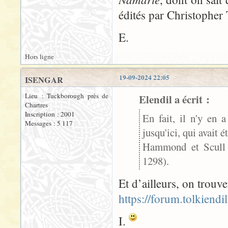
édités par Christopher
E.
Hors ligne
19-09-2024 22:05
ISENGAR
Lieu : Tuckborough près de
Elendil a écrit :
Chartres
Inscription : 2001
En fait, il n'y en 
Messages : 5 117
jusqu'ici, qui avait 
Hammond et Scull n
1298).
Et d’ailleurs, on trouve
https://forum.tolkiend
I.