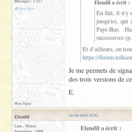
Messages : 1 237
Elendil a écrit :
Site Web
En fait, il n'y
jusqu'ici, qui
Pays-Bas. Ha
successives (p
Et d’ailleurs, on tro
https://forum.tolki
Je me permets de signal
des trois versions de c
E.
Hors ligne
16-10-2024 15:52
Elendil
Lieu : Velaux
Elendil a écrit :
Inscription : 2008