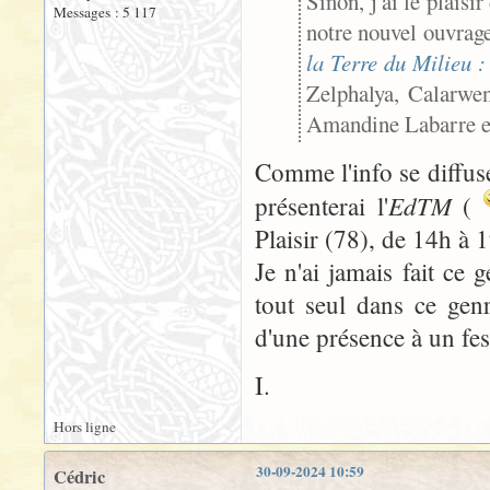
Sinon, j'ai le plais
Messages : 5 117
notre nouvel ouvrage
la Terre du Milieu 
Zelphalya, Calarwen
Amandine Labarre e
Comme l'info se diffus
EdTM
présenterai l'
(
Plaisir (78), de 14h à 
Je n'ai jamais fait ce 
tout seul dans ce gen
d'une présence à un fes
I.
Hors ligne
30-09-2024 10:59
Cédric