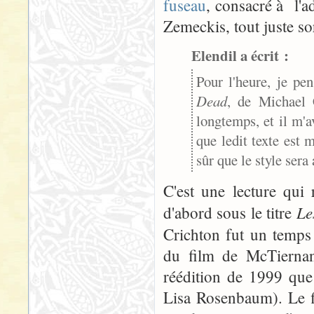
fuseau
, consacré à l'
Zemeckis, tout juste sor
Elendil a écrit :
Pour l'heure, je pe
Dead
, de Michael 
longtemps, et il m'av
que ledit texte est
sûr que le style sera
C'est une lecture qui
Le
d'abord sous le titre
Crichton fut un temps 
du film de McTiernan 
réédition de 1999 que 
Lisa Rosenbaum). Le fi