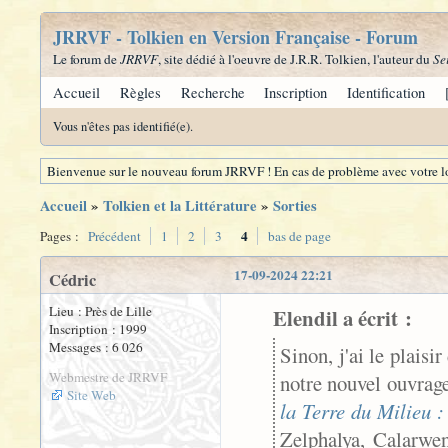
JRRVF - Tolkien en Version Française - Forum
Le forum de
JRRVF
, site dédié à l'oeuvre de J.R.R. Tolkien, l'auteur du
Se
Accueil
Règles
Recherche
Inscription
Identification
Vous n'êtes pas identifié(e).
Bienvenue sur le nouveau forum JRRVF ! En cas de problème avec votre lo
Accueil
»
Tolkien et la Littérature
»
Sorties
4
Pages :
Précédent
1
2
3
bas de page
17-09-2024 22:21
Cédric
Lieu : Près de Lille
Elendil a écrit :
Inscription : 1999
Messages : 6 026
Sinon, j'ai le plais
Webmestre de JRRVF
notre nouvel ouvrage
Site Web
la Terre du Milieu 
Zelphalya, Calarwen