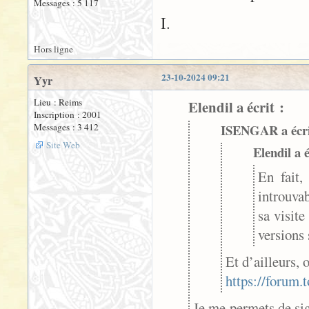
Messages : 5 117
I.
Hors ligne
23-10-2024 09:21
Yyr
Lieu : Reims
Elendil a écrit :
Inscription : 2001
Messages : 3 412
ISENGAR a écri
Site Web
Elendil a é
En fait,
introuvab
sa visit
versions 
Et d’ailleurs, 
https://forum.
Je me permets de sig