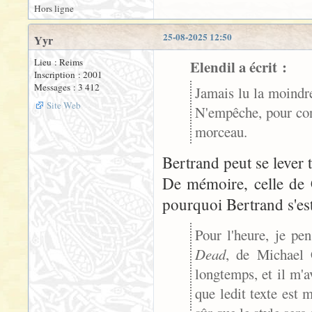
Hors ligne
25-08-2025 12:50
Yyr
Lieu : Reims
Elendil a écrit :
Inscription : 2001
Messages : 3 412
Jamais lu la moindre
Site Web
N'empêche, pour conc
morceau.
Bertrand peut se lever tr
De mémoire, celle de Cr
pourquoi Bertrand s'est 
Pour l'heure, je pe
Dead
, de Michael 
longtemps, et il m'av
que ledit texte est