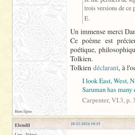
trois versions de ce
E.
Un immense merci Dam
Ce poème est précie
poétique, philosophique
Tolkien.
Tolkien
déclarant
, à l
I look East, West, N
Saruman has many 
Carpenter, VI.3, p. 
Hors ligne
28-11-2024 10:15
Elendil
Lieu : Velaux