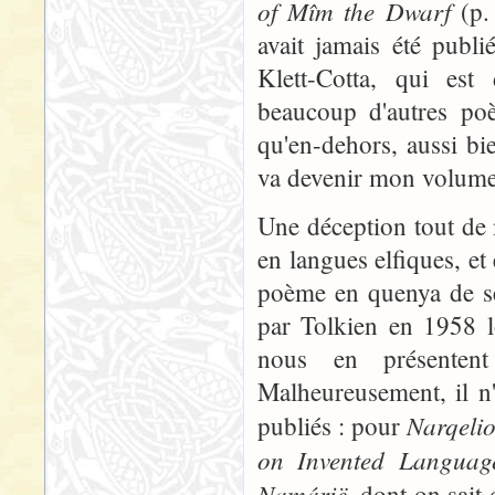
of Mîm the Dwarf
(p.
avait jamais été publi
Klett-Cotta, qui est 
beaucoup d'autres poè
qu'en-dehors, aussi bi
va devenir mon volume
Une déception tout de
en langues elfiques, et 
poème en quenya de sept
par Tolkien en 1958 l
nous en présentent
Malheureusement, il n
Narqeli
publiés : pour
on Invented Languag
Namárië
, dont on sait