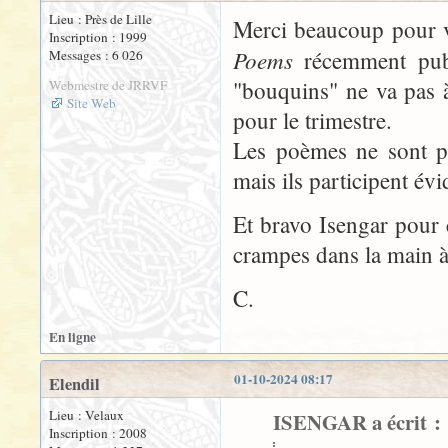
Lieu : Près de Lille
Merci beaucoup pour v
Inscription : 1999
Poems
récemment publ
Messages : 6 026
"bouquins" ne va pas à 
Webmestre de JRRVF
Site Web
pour le trimestre.
Les poèmes ne sont pa
mais ils participent é
Et bravo Isengar pour c
crampes dans la main à
C.
En ligne
01-10-2024 08:17
Elendil
Lieu : Velaux
ISENGAR a écrit :
Inscription : 2008