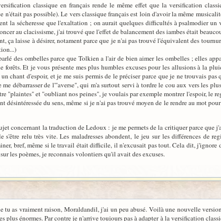
versification classique en français rende le même effet que la versification clas
e n'était pas possible). Le vers classique français est loin d'avoir la même musical
ment la sécheresse que l'exaltation ; on aurait quelques difficultés à psalmodier u
oncer au clacissisme, j'ai trouvé que l'effet de balancement des iambes était beaucou
t, ça laisse à désirer, notament parce que je n'ai pas trouvé l'équivalent des tourn
ion...)
 parlé des ombelles parce que Tolkien a l'air de bien aimer les ombelles ; elles ap
 forêts. Et je vous présente mes plus humbles excuses pour les allusions à la pluie
 un chant d'espoir, et je me suis permis de le préciser parce que je ne trouvais pas 
 me débarrasser de l'"averse", qui m'a surtout servi à tordre le cou aux vers les plus d
re "plaintes" et "oubliant nos peines", je voulais par exemple montrer l'espoir, le re
t désintéressée du sens, même si je n'ai pas trouvé moyen de le rendre au mot pour mo
sujet concernant la traduction de Ledoux : je me permets de la critiquer parce que j
le s'être relu très vite. Les maladresses abondent, le jeu sur les différences de re
miner, bref, même si le travail était difficile, il n'excusait pas tout. Cela dit, j'ig
 sur les poèmes, je reconnais volontiers qu'il avait des excuses.
 tu as vraiment raison, Moraldandil, j'ai un peu abusé. Voilà une nouvelle version,
es plus énormes. Par contre je n'arrive toujours pas à adapter à la versification class