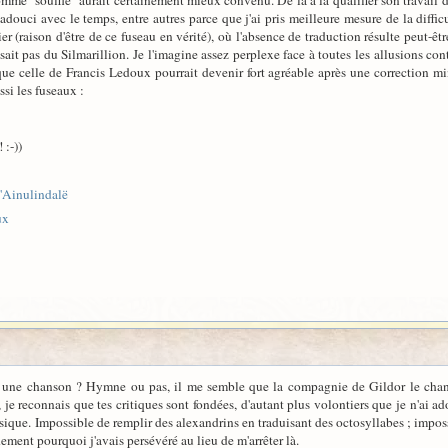
mme "souffle" aurait certainement mieux convenu. De là à la qualifier son travail 
 adouci avec le temps, entre autres parce que j'ai pris meilleure mesure de la diffi
er (raison d'être de ce fuseau en vérité), où l'absence de traduction résulte peut-
posait pas du Silmarillion. Je l'imagine assez perplexe face à toutes les allusions co
que celle de Francis Ledoux pourrait devenir fort agréable après une correction min
ssi les fuseaux :
! :-))
l'Ainulindalë
ux
s une chanson ? Hymne ou pas, il me semble que la compagnie de Gildor le chante
, je reconnais que tes critiques sont fondées, d'autant plus volontiers que je n'ai 
assique. Impossible de remplir des alexandrins en traduisant des octosyllabes ; impo
ment pourquoi j'avais persévéré au lieu de m'arrêter là.