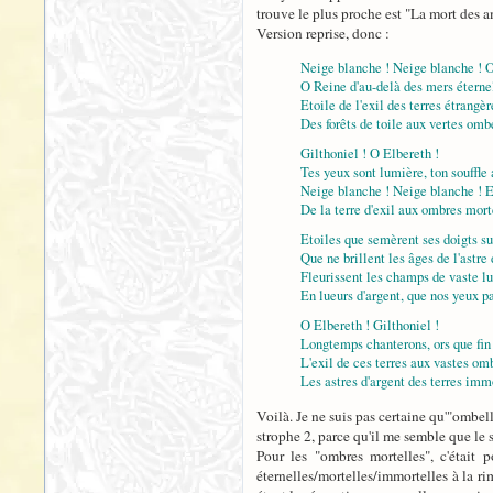
trouve le plus proche est "La mort des 
Version reprise, donc :
Neige blanche ! Neige blanche ! 
O Reine d'au-delà des mers éternel
Etoile de l'exil des terres étrangèr
Des forêts de toile aux vertes ombe
Gilthoniel ! O Elbereth !
Tes yeux sont lumière, ton souffle 
Neige blanche ! Neige blanche ! E
De la terre d'exil aux ombres mort
Etoiles que semèrent ses doigts sur
Que ne brillent les âges de l'astre 
Fleurissent les champs de vaste l
En lueurs d'argent, que nos yeux p
O Elbereth ! Gilthoniel !
Longtemps chanterons, ors que fin
L'exil de ces terres aux vastes om
Les astres d'argent des terres imm
Voilà. Je ne suis pas certaine qu'"ombelles
strophe 2, parce qu'il me semble que le s
Pour les "ombres mortelles", c'était 
éternelles/mortelles/immortelles à la ri