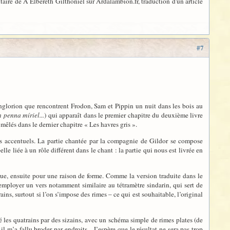
re de A Elbereth Gilthoniel sur Ardalambion.fr, traduction d'un article
#7
nglorion que rencontrent Frodon, Sam et Pippin un nuit dans les bois au
n penna míriel...
) qui apparaît dans le premier chapitre du deuxième livre
mêlés dans le dernier chapitre « Les havres gris ».
ues accentuels. La partie chantée par la compagnie de Gildor se compose
lle liée à un rôle différent dans le chant : la partie qui nous est livrée en
sque, ensuite pour une raison de forme. Comme la version traduite dans le
’employer un vers notamment similaire au tétramètre sindarin, qui sert de
rains, surtout si l’on s’impose des rimes – ce qui est souhaitable, l’original
cé les quatrains par des sizains, avec un schéma simple de rimes plates (de
 m’a fallu broder par endroits... J’espère que le résultat ne sera pas trop