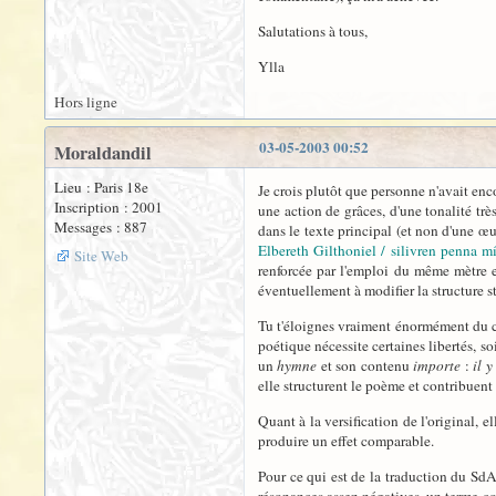
Salutations à tous,
Ylla
Hors ligne
03-05-2003 00:52
Moraldandil
Lieu : Paris 18e
Je crois plutôt que personne n'avait en
Inscription : 2001
une action de grâces, d'une tonalité très
Messages : 887
dans le texte principal (et non d'une œu
Elbereth Gilthoniel / silivren penna mí
Site Web
renforcée par l'emploi du même mètre en
éventuellement à modifier la structure st
Tu t'éloignes vraiment énormément du co
poétique nécessite certaines libertés, so
un
hymne
et son contenu
importe
:
il 
elle structurent le poème et contribuent à
Quant à la versification de l'original, e
produire un effet comparable.
Pour ce qui est de la traduction du SdA