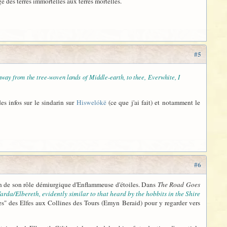
ge des terres immortelles aux terres mortelles.
#5
r away from the tree-woven lands of Middle-earth, to thee, Everwhite, I
es infos sur le sindarin sur
Hiswelókë
(ce que j'ai fait) et notamment le
#6
tion de son rôle démiurgique d'Enflammeuse d'étoiles. Dans
The Road Goes
arda/Elbereth, evidently similar to that heard by the hobbits in the Shire
es" des Elfes aux Collines des Tours (Emyn Beraid) pour y regarder vers