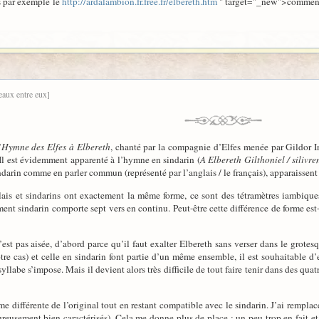
s par exemple le
http://ardalambion.fr.free.fr/elbereth.htm
" target="_new">commentai
eaux entre eux]
’
Hymne des Elfes à Elbereth
, chanté par la compagnie d’Elfes menée par Gildor I
l est évidemment apparenté à l’hymne en sindarin (
A Elbereth Gilthoniel / silivre
ndarin comme en parler commun (représenté par l’anglais / le français), apparaissent 
glais et sindarins ont exactement la même forme, ce sont des tétramètres iambiq
ment sindarin comporte sept vers en continu. Peut-être cette différence de forme est-e
st pas aisée, d’abord parce qu’il faut exalter Elbereth sans verser dans le grote
tre cas) et celle en sindarin font partie d’un même ensemble, il est souhaitable d
yllabe s’impose. Mais il devient alors très difficile de tout faire tenir dans des quat
rme différente de l’original tout en restant compatible avec le sindarin. J’ai rempla
reusement bien caractérisés). Cela me donne plus de place ; un peu trop en fait et il