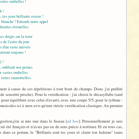
vertes ombelles !
h !
, tes yeux brillante averse !
 blanche ! Entends notre appel
plaintes éternelles.
es doigts sur la terre
s de l'astre du jour
 d'un vaste univers
uriront toujours !
l !
 oubliant nos peines
ux vastes ombelles
s terres immortelles.
ment à cause de ces répétitions à tout bout de champs. Donc j'ai préféré
 sonorité proche). Pour la versification : j'ai choisi le décasyllabe (sauf
be pour équilibrer avec celui d'avant), avec une coupe 5/5, pour le rythme :
s musicales ici à mon avis qu'une stricte versification classique. Au premier
.
gestion,j'en ai mis une dans le fuseau [
ad hoc
]. Personnellement je suis
t été français et n'avais pas eu de sens précis à restituer. Et en tous cas,
s dans ce poème, le "Brillants sont tes yeux et claire ton haleine" (sans