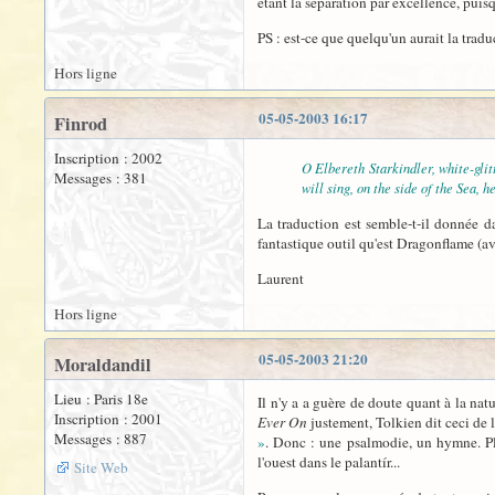
étant la séparation par excellence, puisq
PS : est-ce que quelqu'un aurait la tradu
Hors ligne
05-05-2003 16:17
Finrod
Inscription : 2002
O Elbereth Starkindler, white-glit
Messages : 381
will sing, on the side of the Sea, 
La traduction est semble-t-il donnée 
fantastique outil qu'est Dragonflame (av
Laurent
Hors ligne
05-05-2003 21:20
Moraldandil
Lieu : Paris 18e
Il n'y a a guère de doute quant à la na
Inscription : 2001
Ever On
justement, Tolkien dit ceci de l
Messages : 887
»
. Donc : une psalmodie, un hymne. Plu
l'ouest dans le palantír...
Site Web