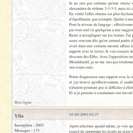
Je ne suis pas certaine qu'une stricte 
alexandrin de rythme 3-3-3-3, mais ici c
En vérité l'effet obtenu est plus facile
d'Apollinaire, par exemple. Quitte à ren
Pour le niveau de langage : effectivemen
pas tout seul (si quelqu'un a une suggest
Reste à m'expliquer sur les termes. J'ai
assez souvent dès qu'on entend parler de
avait dans une certaine mesure affaire à
rapport avec le texte). Je vais essayer de
discours des Elfes. Avec l'opposition ent
Moraldandil, je ne me suis pas totalemen
suis toute ouïe.
Petite disgression sans rapport avec le 
et j'ai trouvé qu'effectivement, il semb
n'étaient pourtant pas si difficiles à éli
Et si je persiste à condamner son travail
Hors ligne
05-05-2003 02:37
Ylla
Inscription : 2003
Après relecture quand même, je vois que
Messages : 173
essayé de supprimer les écarts au texte l