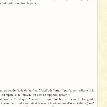
pas de solution plus élégante.
, j'ai rendu l'idée de "far" par "l'exil", de "bright" par "argent céleste" à la
" est répété, et le "blown" du vers 12 rappelle "breath").
'est lors de l'exil que Manwë a évoqué l'ombre de la mort. J'ai gardé
s étaient ceux qui montraient le mieux la séparation d'avec Valinor ("sea"