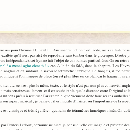
core
osé
pour l'hymne à Elbereth… Aucune traduction n'est facile, mais celle-là pose 
 exaltée qu'il n'est pas aisé de reproduire sans tomber dans le grotesque. D'autre pa
vre indépendante), cet hymne fait l'objet de contraintes particulières. On en retrouv
riel / o menel aglar elenath ! »
etc. A la fin du SdA, dans le chapitre "Les Havre
 anglais et en sindarin, à savoir le tétramètre iambique. En français, il me paraît
rophique si l'on manque de place (on est plus libre sur ce plan car le fragment anglais
ntenu… ce n'est plus le même texte, et le style n'est pas non plus conservé, l'ang
it, mais certaines seulement, et il est souhaitable que la distance entre l'original et 
y a
un sens précis à restituer. Par exemple, que viennent donc faire ici ces ombelles 
 son aspect musical ; je pense qu'il est inutile d'insister sur l'importance de la répét
lle est classique et très régulière : quatrains de tétramètres iambiques rimés. On do
 par Francis Ledoux, personne ne niera je pense qu'elle est inégale et présente des