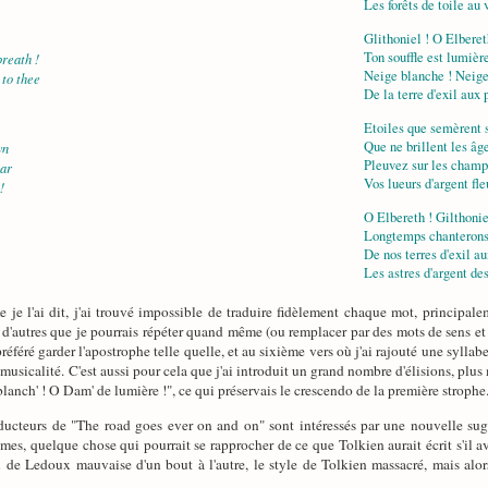
Les forêts de toile au 
Glithoniel ! O Elberet
Ton souffle est lumière
breath !
Neige blanche ! Neige
 to thee
De la terre d'exil aux 
Etoiles que semèrent s
Que ne brillent les âge
wn
Pleuvez sur les champs
ear
Vos lueurs d'argent fle
!
O Elbereth ! Gilthonie
Longtemps chanterons,
De nos terres d'exil a
Les astres d'argent de
je l'ai dit, j'ai trouvé impossible de traduire fidèlement chaque mot, principale
d'autres que je pourrais répéter quand même (ou remplacer par des mots de sens et de
préféré garder l'apostrophe telle quelle, et au sixième vers où j'ai rajouté une sylla
a musicalité. C'est aussi pour cela que j'ai introduit un grand nombre d'élisions, plu
blanch' ! O Dam' de lumière !", ce qui préservais le crescendo de la première strophe
traducteurs de "The road goes ever on and on" sont intéressés par une nouvelle sug
es, quelque chose qui pourrait se rapprocher de ce que Tolkien aurait écrit s'il avai
n de Ledoux mauvaise d'un bout à l'autre, le style de Tolkien massacré, mais alor