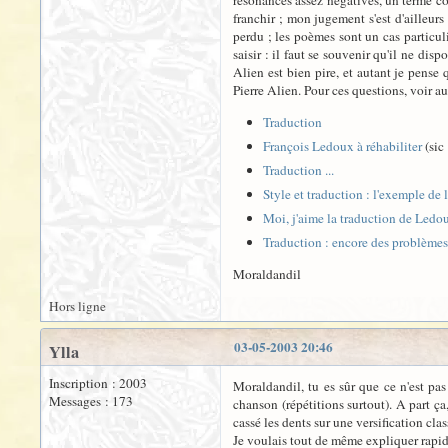
résonances assez négatives, un terme co
franchir ; mon jugement s'est d'ailleurs
perdu ; les poèmes sont un cas particuli
saisir : il faut se souvenir qu'il ne dis
Alien est bien pire, et autant je pense 
Pierre Alien. Pour ces questions, voir au
Traduction
François Ledoux à réhabiliter
(sic 
Traduction ...
Style et traduction : l'exemple de 
Moi, j'aime la traduction de Ledo
Traduction : encore des problèmes
Moraldandil
Hors ligne
03-05-2003 20:46
Ylla
Inscription : 2003
Moraldandil, tu es sûr que ce n'est pa
Messages : 173
chanson (répétitions surtout). A part ça
cassé les dents sur une versification cl
Je voulais tout de même expliquer rapide