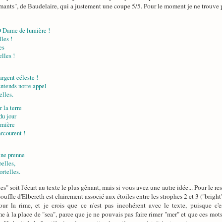
amants", de Baudelaire, qui a justement une coupe 5/5. Pour le moment je ne trouve 
O Dame de lumière !
les !
es
lles !
argent céleste !
ntends notre appel
elles.
 la terre
du jour
umière
arcourent !
 ne prenne
belles,
ortelles.
" soit l'écart au texte le plus gênant, mais si vous avez une autre idée... Pour le reste
ouffle d'Elbereth est clairement associé aux étoiles entre les strophes 2 et 3 ("bright
pour la rime, et je crois que ce n'est pas incohérent avec le texte, puisque c
me à la place de "sea", parce que je ne pouvais pas faire rimer "mer" et que ces mot