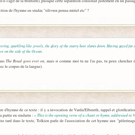
u'il s'agit de la frontière), puisque cette séparation consistait justement en un passa
ction de l'hymne en sindar, "silivren penna miriel etc" ?
tering, sparkling like jewels, the glory of the starry host slants down. Having gazed fa
here on the side of the Ocean.
dans
The Road goes ever on
, mais si comme moi tu ne l'as pas, tu peux chercher d
ec le corpus de la langue).
ture d'hymne de ce texte : il y a invocation de Varda/Elbereth, rappel et glorifica
a partie en sindarin :
«
This is the opening verse of a chant or hymn, addressed to V
s tard dans le texte, Tolkien parle de l'association de cet hymne aux "pèlerinag