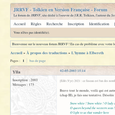
JRRVF - Tolkien en Version Française - Forum
Le forum de
JRRVF
, site dédié à l'oeuvre de J.R.R. Tolkien, l'auteur du
Se
Accueil
Règles
Recherche
Inscription
Identification
Vous n'êtes pas identifié(e).
Bienvenue sur le nouveau forum JRRVF ! En cas de problème avec votre lo
Accueil
»
À propos des traductions
»
L'hymne à Elbereth
1
Pages :
bas de page
02-05-2003 15:14
Ylla
Inscription : 2003
[Édit (Yyr) 2021 : ce fuseau est l'un des nom
Messages : 173
Bravo tout le monde, voilà qui est aut
(chap III), je fais une tentative. Désolé
Snow white ! Snow white ! O lady c
O queen beyond the western seas !
O light to us that wander here