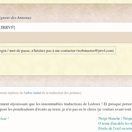
igneur des Anneaux
.
[JRRVF]
gin / mot de passe, n'hésitez pas à me contacter (webmaster@jrrvf.com)
breux rejetons de
l'arbre initial
de la traduction des poèmes]
rement réjouissant que les innommables traductions de Ledoux ! Et puisque personn
e pour les pourfendeurs d'écarts au texte, je n'ai pas eu le choix (je voulais avant tou
lear !
Neige blanche ! Neige
O reine d'au-delà les m
Etoile de l'exil en ter