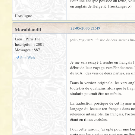
Pour une analyse poussée du texte, voi
en anglais de Helge K. Fauskanger ;-)
Hors ligne
22-05-2005 21:49
Moraldandil
Lieu : Paris 18e
[édit (Yyr) 2021 : fusion de deux anciens fus
Inscription : 2001
Messages : 887
Site Web
Je me suis essayé à rendre en français l
début de leur voyage vers Fondcombe. I
du SdA : des vers de deux parties, en si
Dans la version originale, les vers an
toutefois de quatrains, alors que le frag
sindarin pourrait être un refrain.
La traduction poétique de cet hymne n’e
langage du lecteur (en français dans no
référence intangible. En français, l’octos
étant en rimes croisées.
Pour cette raison, j’ai opté pour une fo
sorte que les sizains ne sont pas malheu