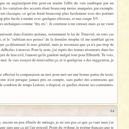
sique en anglais(peut-être peut-on rendre l'effet du vers iambique par un
ité, les variation des accents étant beaucoup moins marquées, par exemple.
n vers classique, ce qu'on ferait beaucoup plus facilement avec des poèmes
p plus facile à rendre avec quelques ellisions, et une coupe 5/5.
ures archaïques comme "thy etc". Je continue à me creuser, mais ça ne vient
paraissent dans d'autres poèmes, notamment le lai de Tinuviel, en tous cas
, et le "oubliant nos peines" de la dernière strophe (il me semblait qu'on
que ça dénaturait le sens général, mais je reconnais que ça n'a pas trop de
ifficiles à trouver. Pour le reste, j'ai repris des termes récurrents dans les
gret de leur exil, l'amour qu'ils gardent malgré tout pour Elbereth. Tu vois,
t. Je vais essayer de retravailler ça, et si quelqu'un a des suggestion, je
'ai effectué la comparaison au mot pour mot sur une bonne partie du texte,
gistre n'est presque jamais pris en compte, sans parler des contresens qui
nore de combien de temps Ledoux a disposé, et quelles étaient ses contraintes.
#4
 encore un peu d'huile de ménage, je ne sais pas ce que ça vaut mais j'ai
ique sans que ça ait l'air poussif. Point du rythme, le poème français que je