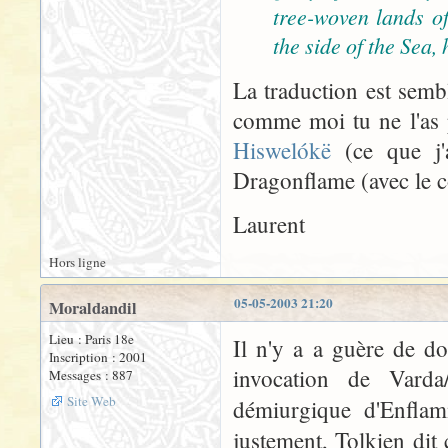
tree-woven lands of
the side of the Sea,
La traduction est semb
comme moi tu ne l'as p
Hiswelókë
(ce que j'a
Dragonflame (avec le c
Laurent
Hors ligne
05-05-2003 21:20
Moraldandil
Lieu : Paris 18e
Il n'y a a guère de do
Inscription : 2001
invocation de Varda/
Messages : 887
Site Web
démiurgique d'Enflam
justement, Tolkien dit 