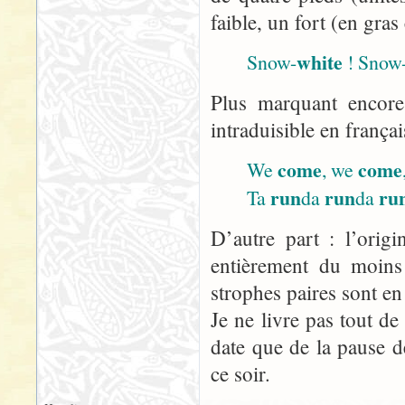
faible, un fort (en gras
white
Snow-
! Snow
Plus marquant encore
intraduisible en françai
come
come
We
, we
run
run
ru
Ta
da
da
D’autre part : l’orig
entièrement du moins 
strophes paires sont e
Je ne livre pas tout d
date que de la pause d
ce soir.