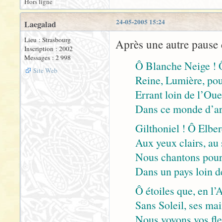
Hors ligne
24-05-2005 15:24
Laegalad
Lieu : Strasbourg
Après une autre pause dé
Inscription : 2002
Messages : 2 998
Ô Blanche Neige ! 
Site Web
Reine, Lumière, pou
Errant loin de l’Oue
Dans ce monde d’ar
Gilthoniel ! Ô Elber
Aux yeux clairs, au 
Nous chantons pour 
Dans un pays loin d
Ô étoiles que, en l
Sans Soleil, ses ma
Nous voyons vos fle