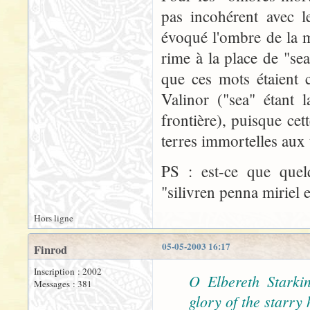
pas incohérent avec l
évoqué l'ombre de la mo
rime à la place de "se
que ces mots étaient 
Valinor ("sea" étant l
frontière), puisque cet
terres immortelles aux 
PS : est-ce que quelq
"silivren penna miriel e
Hors ligne
05-05-2003 16:17
Finrod
Inscription : 2002
O Elbereth Starkind
Messages : 381
glory of the starry