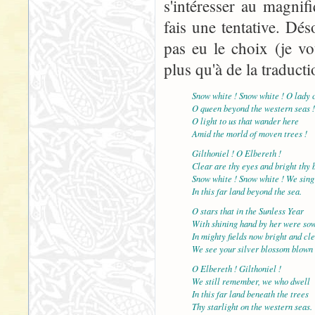
s'intéresser au magnif
fais une tentative. Dés
pas eu le choix (je v
plus qu'à de la traducti
Snow white ! Snow white ! O lady c
O queen beyond the western seas !
O light to us that wander here
Amid the morld of moven trees !
Gilthoniel ! O Elbereth !
Clear are thy eyes and bright thy 
Snow white ! Snow white ! We sing
In this far land beyond the sea.
O stars that in the Sunless Year
With shining hand by her were so
In mighty fields now bright and cl
We see your silver blossom blown 
O Elbereth ! Gilthoniel !
We still remember, we who dwell
In this far land beneath the trees
Thy starlight on the western seas.