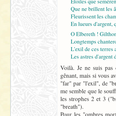
Etoiles que semèrent
Que ne brillent les â
Fleurissent les cha
En lueurs d'argent, 
O Elbereth ! Gilthon
Longtemps chanteron
L'exil de ces terres
Les astres d'argent 
Voilà. Je ne suis pas 
gênant, mais si vous ave
"far" par "l'exil", de "
me semble que le souffl
les strophes 2 et 3 ("b
"breath").
Pour les "ombres mortel