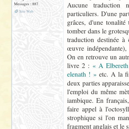
Aucune traduction n
Messages : 887
Site Web
particuliers. D'une pa
grâces, d'une tonalité 
tomber dans le grotesqu
traduction destinée à 
œuvre indépendante), c
On en retrouve un autr
livre 2 :
« A Elbereth 
elenath ! »
etc. A la f
deux parties apparais
l'emploi du même mètre
iambique. En français,
faire appel à l'octosy
strophique si l'on man
fragment anglais et le s