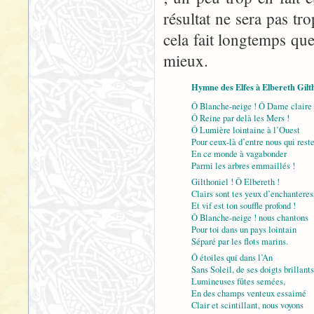
résultat ne sera pas tro
cela fait longtemps que 
mieux.
Hymne des Elfes à Elbereth Gilt
Ô Blanche-neige ! Ô Dame claire 
Ô Reine par delà les Mers !
Ô Lumière lointaine à l’Ouest
Pour ceux-là d’entre nous qui rest
En ce monde à vagabonder
Parmi les arbres emmaillés !
Gilthoniel ! Ô Elbereth !
Clairs sont tes yeux d’enchanteres
Et vif est ton souffle profond !
Ô Blanche-neige ! nous chantons
Pour toi dans un pays lointain
Séparé par les flots marins.
Ô étoiles qui dans l’An
Sans Soleil, de ses doigts brillants
Lumineuses fûtes semées,
En des champs venteux essaimé
Clair et scintillant, nous voyons