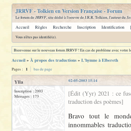
JRRVF - Tolkien en Version Française - Forum
Le forum de
JRRVF
, site dédié à l'oeuvre de J.R.R. Tolkien, l'auteur du
Se
Accueil
Règles
Recherche
Inscription
Identification
Vous n'êtes pas identifié(e).
Bienvenue sur le nouveau forum JRRVF ! En cas de problème avec votre lo
Accueil
»
À propos des traductions
»
L'hymne à Elbereth
1
Pages :
bas de page
02-05-2003 15:14
Ylla
Inscription : 2003
[Édit (Yyr) 2021 : ce fu
Messages : 173
traduction des poèmes]
Bravo tout le monde
innommables traductio