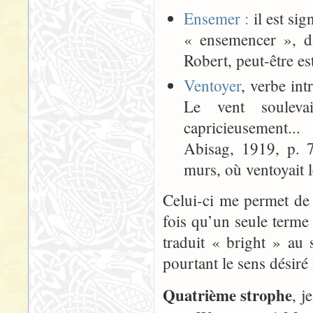
Ensemer :
il est si
« ensemencer », d
Robert, peut-être est
Ventoyer
, verbe int
Le vent souleva
capricieusement.
Abisag, 1919, p. 7
murs, où ventoyait
Celui-ci me permet de
fois qu’un seule terme 
traduit « bright » au 
pourtant le sens désiré 
Quatrième strophe
, j