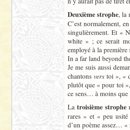
n’y aurait pas de tiret
Deuxième strophe
, la
C’est normalement, en e
singulièrement. Et « N
white » ; ce serait m
employé à la première
In a far land beyond th
Je me suis aussi deman
vers
chantons
toi », « 
plutôt que « pour toi »,
ce sens… à moins que l
troisième strophe
La
m
rares » et « peu usit
d’un poème assez… « nob