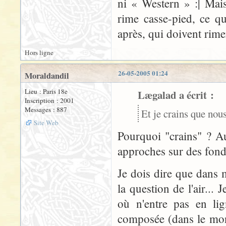
ni « Western » :| Mai
rime casse-pied, ce q
après, qui doivent rim
Hors ligne
26-05-2005 01:24
Moraldandil
Lieu : Paris 18e
Lægalad a écrit :
Inscription : 2001
Messages : 887
Et je crains que nou
Site Web
Pourquoi "crains" ? Au
approches sur des fond
Je dois dire que dans 
la question de l'air...
où n'entre pas en li
composée (dans le mond