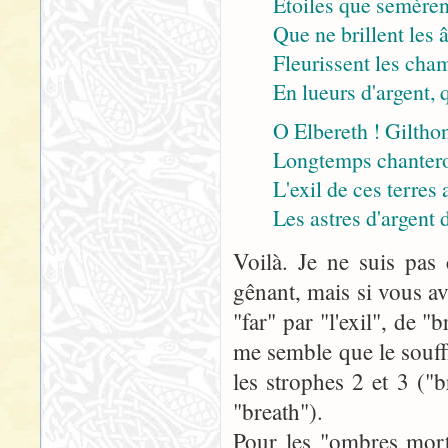
Etoiles que semèrent
Que ne brillent les â
Fleurissent les cha
En lueurs d'argent, 
O Elbereth ! Gilthon
Longtemps chanteron
L'exil de ces terres
Les astres d'argent 
Voilà. Je ne suis pas 
gênant, mais si vous ave
"far" par "l'exil", de "
me semble que le souffl
les strophes 2 et 3 ("b
"breath").
Pour les "ombres mortel