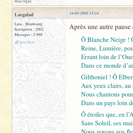
Hors ligne
24-05-2005 15:24
Laegalad
Lieu : Strasbourg
Après une autre pause dé
Inscription : 2002
Messages : 2 998
Ô Blanche Neige ! 
Site Web
Reine, Lumière, pou
Errant loin de l’Oue
Dans ce monde d’ar
Gilthoniel ! Ô Elber
Aux yeux clairs, au 
Nous chantons pour 
Dans un pays loin d
Ô étoiles que, en l
Sans Soleil, ses ma
Nous voyons vos fle