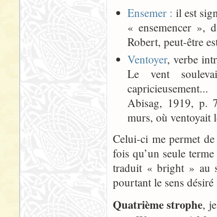
Ensemer :
il est si
« ensemencer », d
Robert, peut-être est
Ventoyer
, verbe int
Le vent souleva
capricieusement.
Abisag, 1919, p. 7
murs, où ventoyait
Celui-ci me permet de
fois qu’un seule terme 
traduit « bright » au 
pourtant le sens désiré 
Quatrième strophe
, j