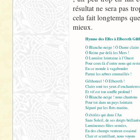
résultat ne sera pas tro
cela fait longtemps que 
mieux.
Hymne des Elfes à Elbereth Gilt
Ô Blanche-neige ! Ô Dame claire 
Ô Reine par delà les Mers !
Ô Lumière lointaine à l’Ouest
Pour ceux-là d’entre nous qui rest
En ce monde à vagabonder
Parmi les arbres emmaillés !
Gilthoniel ! Ô Elbereth !
Clairs sont tes yeux d’enchanteres
Et vif est ton souffle profond !
Ô Blanche-neige ! nous chantons
Pour toi dans un pays lointain
Séparé par les flots marins.
Ô étoiles qui dans l’An
Sans Soleil, de ses doigts brillants
Lumineuses fûtes semées,
En des champs venteux essaimé
Clair et scintillant, nous voyons