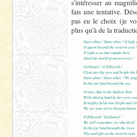
s'intéresser au magnif
fais une tentative. Dés
pas eu le choix (je v
plus qu'à de la traducti
Snow white ! Snow white ! O lady c
O queen beyond the western seas !
O light to us that wander here
Amid the morld of moven trees !
Gilthoniel ! O Elbereth !
Clear are thy eyes and bright thy 
Snow white ! Snow white ! We sing
In this far land beyond the sea.
O stars that in the Sunless Year
With shining hand by her were so
In mighty fields now bright and cl
We see your silver blossom blown 
O Elbereth ! Gilthoniel !
We still remember, we who dwell
In this far land beneath the trees
Thy starlight on the western seas.