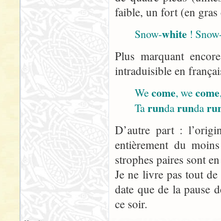
faible, un fort (en gras
white
Snow-
! Snow
Plus marquant encore
intraduisible en françai
come
come
We
, we
run
run
ru
Ta
da
da
D’autre part : l’orig
entièrement du moins 
strophes paires sont e
Je ne livre pas tout d
date que de la pause d
ce soir.