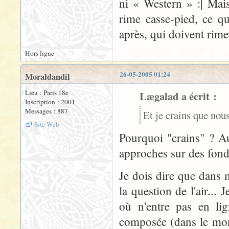
ni « Western » :| Mai
rime casse-pied, ce q
après, qui doivent rim
Hors ligne
26-05-2005 01:24
Moraldandil
Lieu : Paris 18e
Lægalad a écrit :
Inscription : 2001
Messages : 887
Et je crains que nou
Site Web
Pourquoi "crains" ? Au
approches sur des fond
Je dois dire que dans 
la question de l'air...
où n'entre pas en li
composée (dans le mond