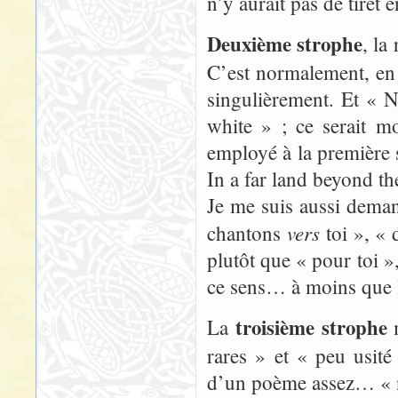
n’y aurait pas de tiret
Deuxième strophe
, la
C’est normalement, en e
singulièrement. Et « N
white » ; ce serait m
employé à la première
In a far land beyond th
Je me suis aussi deman
vers
chantons
toi », « 
plutôt que « pour toi »,
ce sens… à moins que l
troisième strophe
La
m
rares » et « peu usit
d’un poème assez… « nob