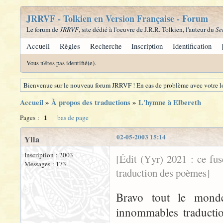
JRRVF - Tolkien en Version Française - Forum
Le forum de
JRRVF
, site dédié à l'oeuvre de J.R.R. Tolkien, l'auteur du
Se
Accueil
Règles
Recherche
Inscription
Identification
Vous n'êtes pas identifié(e).
Bienvenue sur le nouveau forum JRRVF ! En cas de problème avec votre lo
Accueil
»
À propos des traductions
»
L'hymne à Elbereth
1
Pages :
bas de page
02-05-2003 15:14
Ylla
Inscription : 2003
[Édit (Yyr) 2021 : ce fu
Messages : 173
traduction des poèmes]
Bravo tout le monde
innommables traductio