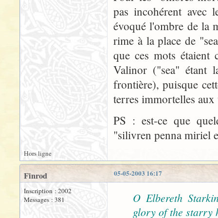
pas incohérent avec l
évoqué l'ombre de la mo
rime à la place de "se
que ces mots étaient 
Valinor ("sea" étant l
frontière), puisque cet
terres immortelles aux 
PS : est-ce que quelq
"silivren penna miriel e
Hors ligne
05-05-2003 16:17
Finrod
Inscription : 2002
O Elbereth Starkind
Messages : 381
glory of the starry