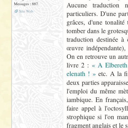
Aucune traduction n
Messages : 887
Site Web
particuliers. D'une pa
grâces, d'une tonalité 
tomber dans le grotesqu
traduction destinée à 
œuvre indépendante), c
On en retrouve un autr
livre 2 :
« A Elbereth 
elenath ! »
etc. A la f
deux parties apparais
l'emploi du même mètre
iambique. En français,
faire appel à l'octosy
strophique si l'on man
fragment anglais et le s