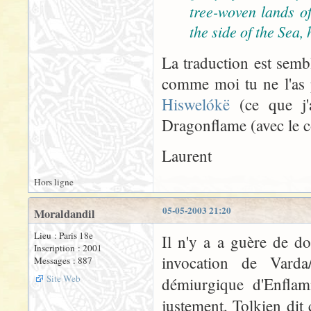
tree-woven lands of
the side of the Sea,
La traduction est semb
comme moi tu ne l'as p
Hiswelókë
(ce que j'a
Dragonflame (avec le c
Laurent
Hors ligne
05-05-2003 21:20
Moraldandil
Lieu : Paris 18e
Il n'y a a guère de do
Inscription : 2001
invocation de Varda/
Messages : 887
Site Web
démiurgique d'Enflam
justement, Tolkien dit 