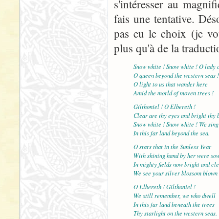
s'intéresser au magnif
fais une tentative. Dés
pas eu le choix (je v
plus qu'à de la traducti
Snow white ! Snow white ! O lady c
O queen beyond the western seas !
O light to us that wander here
Amid the morld of moven trees !
Gilthoniel ! O Elbereth !
Clear are thy eyes and bright thy 
Snow white ! Snow white ! We sing
In this far land beyond the sea.
O stars that in the Sunless Year
With shining hand by her were so
In mighty fields now bright and cl
We see your silver blossom blown 
O Elbereth ! Gilthoniel !
We still remember, we who dwell
In this far land beneath the trees
Thy starlight on the western seas.