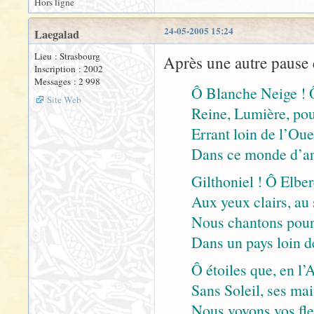
Hors ligne
24-05-2005 15:24
Laegalad
Lieu : Strasbourg
Après une autre pause dé
Inscription : 2002
Messages : 2 998
Ô Blanche Neige ! 
Site Web
Reine, Lumière, pou
Errant loin de l’Oue
Dans ce monde d’ar
Gilthoniel ! Ô Elber
Aux yeux clairs, au 
Nous chantons pour 
Dans un pays loin d
Ô étoiles que, en l
Sans Soleil, ses ma
Nous voyons vos fle