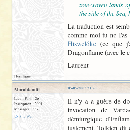
tree-woven lands of
the side of the Sea,
La traduction est semb
comme moi tu ne l'as p
Hiswelókë
(ce que j'a
Dragonflame (avec le c
Laurent
Hors ligne
05-05-2003 21:20
Moraldandil
Lieu : Paris 18e
Il n'y a a guère de do
Inscription : 2001
invocation de Varda/
Messages : 887
Site Web
démiurgique d'Enflam
justement, Tolkien dit 