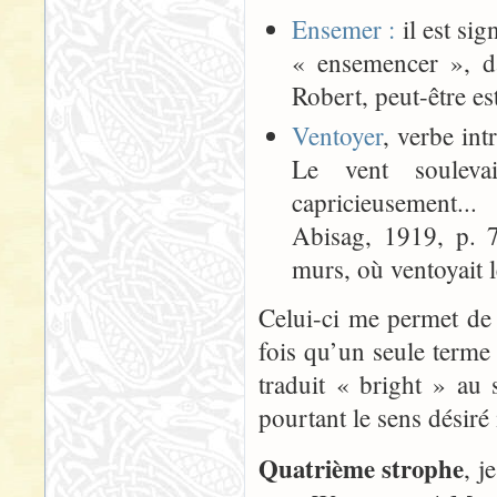
Ensemer :
il est si
« ensemencer », d
Robert, peut-être est
Ventoyer
, verbe int
Le vent souleva
capricieusement.
Abisag, 1919, p. 7
murs, où ventoyait
Celui-ci me permet de
fois qu’un seule terme 
traduit « bright » au 
pourtant le sens désiré 
Quatrième strophe
, j