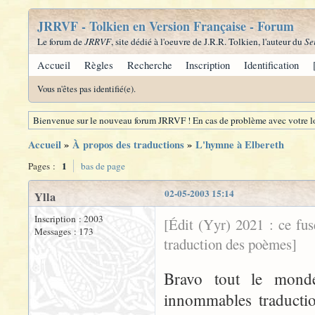
JRRVF - Tolkien en Version Française - Forum
Le forum de
JRRVF
, site dédié à l'oeuvre de J.R.R. Tolkien, l'auteur du
Se
Accueil
Règles
Recherche
Inscription
Identification
Vous n'êtes pas identifié(e).
Bienvenue sur le nouveau forum JRRVF ! En cas de problème avec votre lo
Accueil
»
À propos des traductions
»
L'hymne à Elbereth
1
Pages :
bas de page
02-05-2003 15:14
Ylla
Inscription : 2003
[Édit (Yyr) 2021 : ce fu
Messages : 173
traduction des poèmes]
Bravo tout le monde
innommables traductio