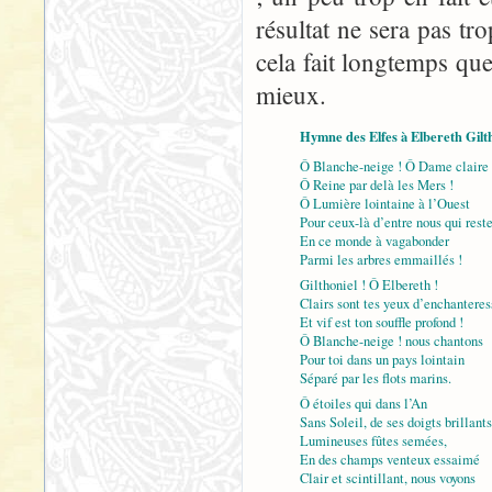
résultat ne sera pas tro
cela fait longtemps que 
mieux.
Hymne des Elfes à Elbereth Gilt
Ô Blanche-neige ! Ô Dame claire 
Ô Reine par delà les Mers !
Ô Lumière lointaine à l’Ouest
Pour ceux-là d’entre nous qui rest
En ce monde à vagabonder
Parmi les arbres emmaillés !
Gilthoniel ! Ô Elbereth !
Clairs sont tes yeux d’enchanteres
Et vif est ton souffle profond !
Ô Blanche-neige ! nous chantons
Pour toi dans un pays lointain
Séparé par les flots marins.
Ô étoiles qui dans l’An
Sans Soleil, de ses doigts brillants
Lumineuses fûtes semées,
En des champs venteux essaimé
Clair et scintillant, nous voyons