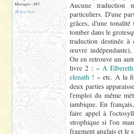
Aucune traduction n
Messages : 887
Site Web
particuliers. D'une pa
grâces, d'une tonalité 
tomber dans le grotesqu
traduction destinée à 
œuvre indépendante), c
On en retrouve un autr
livre 2 :
« A Elbereth 
elenath ! »
etc. A la f
deux parties apparais
l'emploi du même mètre
iambique. En français,
faire appel à l'octosy
strophique si l'on man
fragment anglais et le s