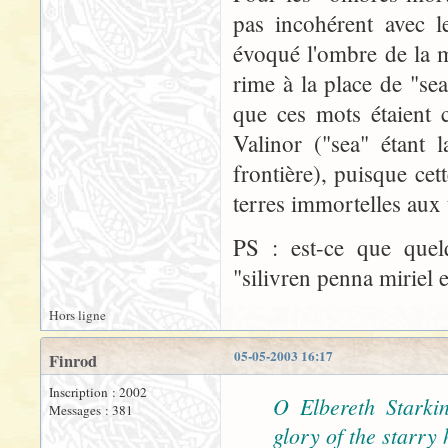
pas incohérent avec l
évoqué l'ombre de la mo
rime à la place de "se
que ces mots étaient 
Valinor ("sea" étant l
frontière), puisque cet
terres immortelles aux 
PS : est-ce que quelq
"silivren penna miriel e
Hors ligne
05-05-2003 16:17
Finrod
Inscription : 2002
O Elbereth Starkind
Messages : 381
glory of the starry