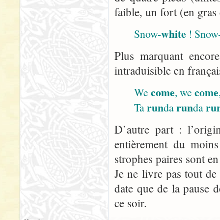
faible, un fort (en gras
white
Snow-
! Snow
Plus marquant encore
intraduisible en françai
come
come
We
, we
run
run
ru
Ta
da
da
D’autre part : l’orig
entièrement du moins 
strophes paires sont e
Je ne livre pas tout d
date que de la pause d
ce soir.