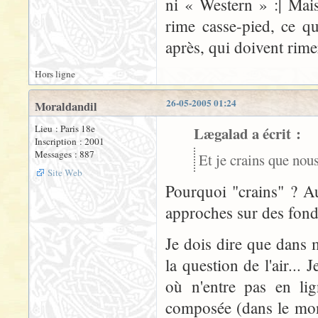
ni « Western » :| Mai
rime casse-pied, ce q
après, qui doivent rim
Hors ligne
26-05-2005 01:24
Moraldandil
Lieu : Paris 18e
Lægalad a écrit :
Inscription : 2001
Messages : 887
Et je crains que nou
Site Web
Pourquoi "crains" ? Au
approches sur des fond
Je dois dire que dans 
la question de l'air...
où n'entre pas en li
composée (dans le mond