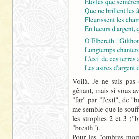
Etoiles que semèrent
Que ne brillent les â
Fleurissent les cha
En lueurs d'argent, 
O Elbereth ! Gilthon
Longtemps chanteron
L'exil de ces terres
Les astres d'argent 
Voilà. Je ne suis pas 
gênant, mais si vous ave
"far" par "l'exil", de "
me semble que le souffl
les strophes 2 et 3 ("b
"breath").
Pour les "ombres mortel