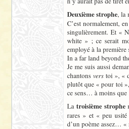
n’y aurait pas de tiret
Deuxième strophe
, la
C’est normalement, en e
singulièrement. Et « N
white » ; ce serait m
employé à la première
In a far land beyond th
Je me suis aussi deman
vers
chantons
toi », « 
plutôt que « pour toi »,
ce sens… à moins que l
troisième strophe
La
m
rares » et « peu usit
d’un poème assez… « nob