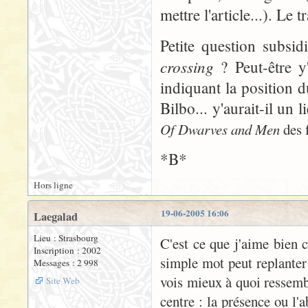
mettre l'article...). Le 
Petite question subsid
crossing
? Peut-être y'
indiquant la position d
Bilbo... y'aurait-il un 
Of Dwarves and Men
des f
*B*
Hors ligne
19-06-2005 16:06
Laegalad
Lieu : Strasbourg
C'est ce que j'aime bien 
Inscription : 2002
simple mot peut replanter
Messages : 2 998
vois mieux à quoi ressembl
Site Web
centre : la présence ou l'a