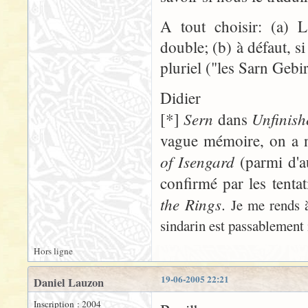
A tout choisir: (a) L
double; (b) à défaut, si
pluriel ("les Sarn Gebir
Didier
Sern
Unfinish
[*]
dans
vague mémoire, on a 
of Isengard
(parmi d'au
confirmé par les tent
the Rings
.
Je me rends 
sindarin est passablement 
Hors ligne
19-06-2005 22:21
Daniel Lauzon
Inscription : 2004