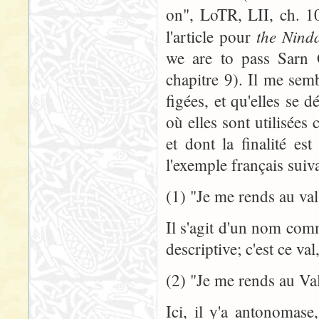
on", LoTR, LII, ch. 10
the Ninda
l'article pour
we are to pass Sarn
chapitre 9). Il me sem
figées, et qu'elles se d
où elles sont utilisée
et dont la finalité es
l'exemple français suiva
(1) "Je me rends au val
Il s'agit d'un nom com
descriptive; c'est ce val
(2) "Je me rends au Va
Ici, il y'a antonoma