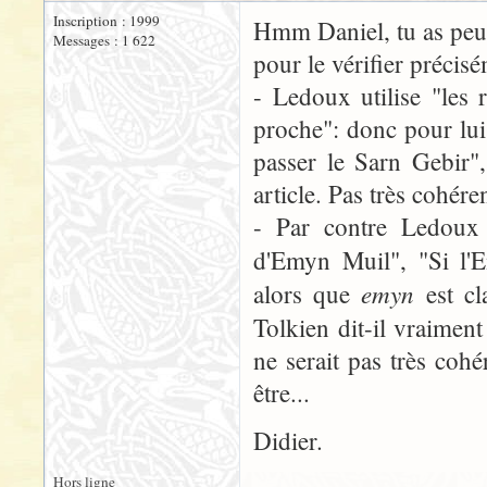
Inscription : 1999
Hmm Daniel, tu as peut ê
Messages : 1 622
pour le vérifier précis
- Ledoux utilise "les 
proche": donc pour lui 
passer le Sarn Gebir",
article. Pas très cohére
- Par contre Ledoux u
d'Emyn Muil", "Si l
emyn
alors que
est cla
Tolkien dit-il vraime
ne serait pas très coh
être...
Didier.
Hors ligne