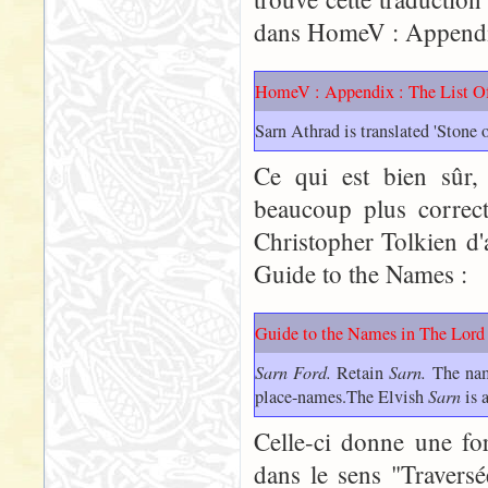
dans HomeV : Appendix 
HomeV : Appendix : The List 
Sarn Athrad is translated 'Stone o
Ce qui est bien sûr,
beaucoup plus correct
Christopher Tolkien d'
Guide to the Names :
Guide to the Names in The Lord 
Sarn Ford.
Retain
Sarn.
The name
place-names.The Elvish
Sarn
is 
Celle-ci donne une fo
dans le sens "Travers