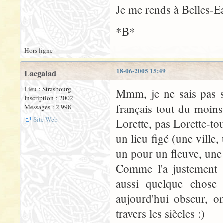
Je me rends à Belles-E
*B*
Hors ligne
18-06-2005 15:49
Laegalad
Lieu : Strasbourg
Mmm, je ne sais pas s
Inscription : 2002
français tout du moin
Messages : 2 998
Site Web
Lorette, pas Lorette-tou
un lieu figé (une ville
un pour un fleuve, une 
Comme l'a justement 
aussi quelque chose 
aujourd'hui obscur, o
travers les siècles :)