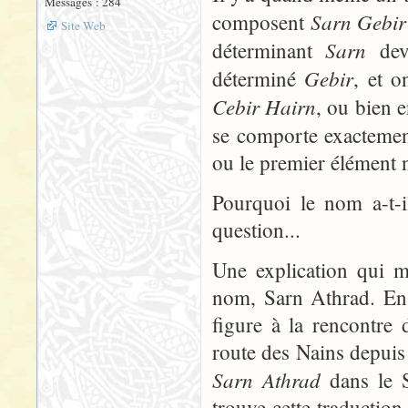
Messages : 284
Sarn Gebir
composent
Site Web
Sarn
déterminant
devr
Gebir
déterminé
, et o
Cebir Hairn
, ou bien 
se comporte exactem
ou le premier élément n
Pourquoi le nom a-t-i
question...
Une explication qui m
nom, Sarn Athrad. En 
figure à la rencontre 
route des Nains depuis
Sarn Athrad
dans le S
trouve cette traductio