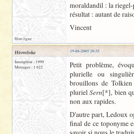
moraldandil : la riegel-
résultat : autant de rai
Vincent
Hors ligne
19-06-2005 20:35
Hisweloke
Inscription : 1999
Petit problème, évo
Messages : 1 622
plurielle ou singuli
brouillons de Tolkien
Sern
pluriel
[*], bien q
non aux rapides.
D'autre part, Ledoux op
final de ce toponyme est 
savoir si nous le tradu