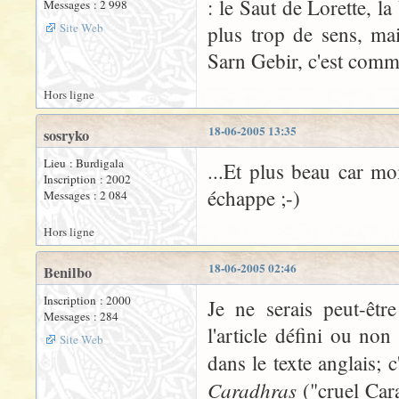
: le Saut de Lorette, l
Messages : 2 998
Site Web
plus trop de sens, mai
Sarn Gebir, c'est comme 
Hors ligne
18-06-2005 13:35
sosryko
Lieu : Burdigala
...Et plus beau car mo
Inscription : 2002
échappe ;-)
Messages : 2 084
Hors ligne
18-06-2005 02:46
Benilbo
Inscription : 2000
Je ne serais peut-êtr
Messages : 284
l'article défini ou no
Site Web
dans le texte anglais; 
Caradhras
("cruel Cara