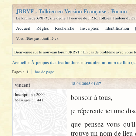
JRRVF - Tolkien en Version Française - Forum
Le forum de
JRRVF
, site dédié à l'oeuvre de J.R.R. Tolkien, l'auteur du
Se
Accueil
Règles
Recherche
Inscription
Identification
Vous n'êtes pas identifié(e).
Bienvenue sur le nouveau forum JRRVF ! En cas de problème avec votre lo
Accueil
»
À propos des traductions
»
traduire un nom de lieu (s
1
Pages :
bas de page
18-06-2005 01:37
vincent
Inscription : 2000
bonsoir à tous,
Messages : 1 441
je répercute ici une d
que pensez vous qu'il
trouve un nom de lieu 