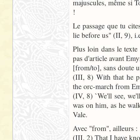
majuscules, même si Tol
!
Le passage que tu cite
lie before us" (II, 9), 
Plus loin dans le texte
pas d'article avant Em
[from/to], sans doute u
(III, 8) With that he 
the orc-march from Em
(IV, 8) `We'll see, we'
was on him, as he wal
Vale.
Avec "from", ailleurs :
(III, 2) That I have k