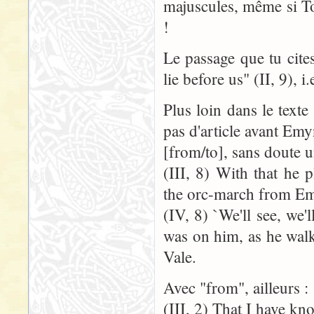
majuscules, même si Tol
!
Le passage que tu cite
lie before us" (II, 9), 
Plus loin dans le texte
pas d'article avant Em
[from/to], sans doute u
(III, 8) With that he 
the orc-march from Em
(IV, 8) `We'll see, we'
was on him, as he wal
Vale.
Avec "from", ailleurs :
(III, 2) That I have k