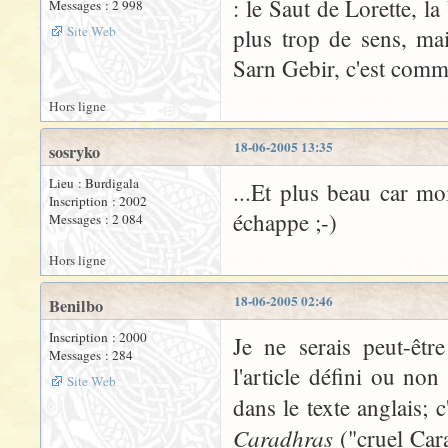
: le Saut de Lorette, l
Messages : 2 998
Site Web
plus trop de sens, mai
Sarn Gebir, c'est comme 
Hors ligne
18-06-2005 13:35
sosryko
Lieu : Burdigala
...Et plus beau car mo
Inscription : 2002
échappe ;-)
Messages : 2 084
Hors ligne
18-06-2005 02:46
Benilbo
Inscription : 2000
Je ne serais peut-êtr
Messages : 284
l'article défini ou no
Site Web
dans le texte anglais; 
Caradhras
("cruel Cara