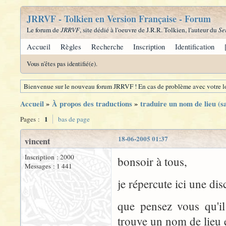
JRRVF - Tolkien en Version Française - Forum
Le forum de
JRRVF
, site dédié à l'oeuvre de J.R.R. Tolkien, l'auteur du
Se
Accueil
Règles
Recherche
Inscription
Identification
Vous n'êtes pas identifié(e).
Bienvenue sur le nouveau forum JRRVF ! En cas de problème avec votre lo
Accueil
»
À propos des traductions
»
traduire un nom de lieu (s
1
Pages :
bas de page
18-06-2005 01:37
vincent
Inscription : 2000
bonsoir à tous,
Messages : 1 441
je répercute ici une d
que pensez vous qu'il
trouve un nom de lieu 