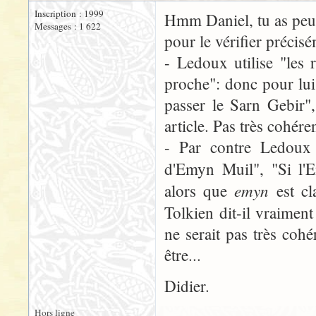
Inscription : 1999
Hmm Daniel, tu as peut ê
Messages : 1 622
pour le vérifier précis
- Ledoux utilise "les 
proche": donc pour lui 
passer le Sarn Gebir",
article. Pas très cohére
- Par contre Ledoux u
d'Emyn Muil", "Si l
emyn
alors que
est cla
Tolkien dit-il vraime
ne serait pas très coh
être...
Didier.
Hors ligne