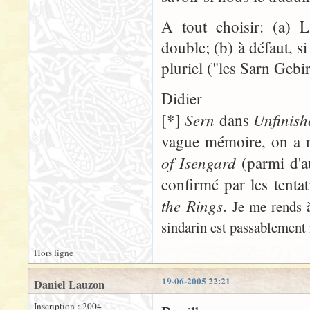
A tout choisir: (a) L
double; (b) à défaut, si
pluriel ("les Sarn Gebir
Didier
Sern
Unfinish
[*]
dans
vague mémoire, on a 
of Isengard
(parmi d'au
confirmé par les tent
the Rings
.
Je me rends 
sindarin est passablement 
Hors ligne
19-06-2005 22:21
Daniel Lauzon
Inscription : 2004