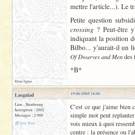
mettre l'article...). Le 
Petite question subsid
crossing
? Peut-être y'
indiquant la position d
Bilbo... y'aurait-il un 
Of Dwarves and Men
des f
*B*
Hors ligne
19-06-2005 16:06
Laegalad
Lieu : Strasbourg
C'est ce que j'aime bien 
Inscription : 2002
simple mot peut replanter
Messages : 2 998
vois mieux à quoi ressembl
Site Web
centre : la présence ou l'a