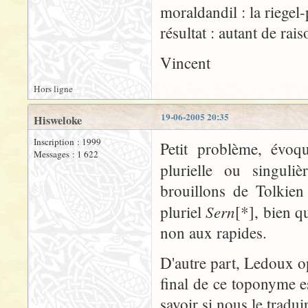
moraldandil : la riegel-
résultat : autant de rai
Vincent
Hors ligne
19-06-2005 20:35
Hisweloke
Inscription : 1999
Petit problème, évo
Messages : 1 622
plurielle ou singuli
brouillons de Tolkien
Sern
pluriel
[*], bien q
non aux rapides.
D'autre part, Ledoux op
final de ce toponyme est 
savoir si nous le tradu