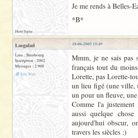
Je me rends à Belles-E
*B*
Hors ligne
18-06-2005 15:49
Laegalad
Lieu : Strasbourg
Mmm, je ne sais pas s
Inscription : 2002
français tout du moin
Messages : 2 998
Site Web
Lorette, pas Lorette-tou
un lieu figé (une ville
un pour un fleuve, une 
Comme l'a justement 
aussi quelque chose 
aujourd'hui obscur, o
travers les siècles :)