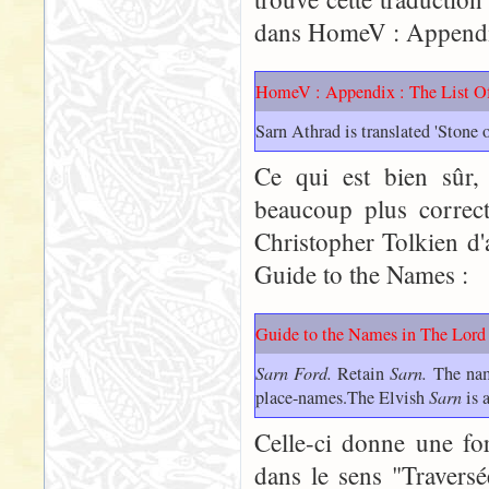
dans HomeV : Appendix 
HomeV : Appendix : The List 
Sarn Athrad is translated 'Stone o
Ce qui est bien sûr,
beaucoup plus correct
Christopher Tolkien d'
Guide to the Names :
Guide to the Names in The Lord 
Sarn Ford.
Retain
Sarn.
The name
place-names.The Elvish
Sarn
is 
Celle-ci donne une fo
dans le sens "Travers