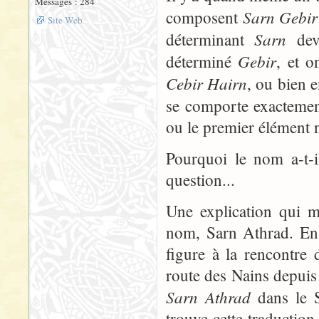
Messages : 284
Sarn Gebir
composent
Site Web
Sarn
déterminant
devr
Gebir
déterminé
, et o
Cebir Hairn
, ou bien 
se comporte exactem
ou le premier élément n
Pourquoi le nom a-t-i
question...
Une explication qui m
nom, Sarn Athrad. En 
figure à la rencontre 
route des Nains depuis
Sarn Athrad
dans le S
trouve cette traductio