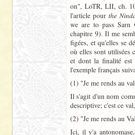
on", LoTR, LII, ch. 10
the Ninda
l'article pour
we are to pass Sarn
chapitre 9). Il me sem
figées, et qu'elles se d
où elles sont utilisée
et dont la finalité es
l'exemple français suiva
(1) "Je me rends au val
Il s'agit d'un nom com
descriptive; c'est ce val
(2) "Je me rends au Va
Ici, il y'a antonoma