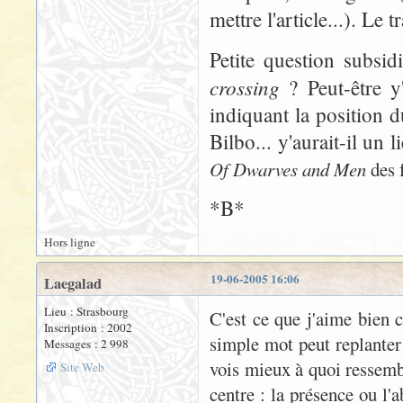
mettre l'article...). Le 
Petite question subsid
crossing
? Peut-être y'
indiquant la position d
Bilbo... y'aurait-il un 
Of Dwarves and Men
des f
*B*
Hors ligne
19-06-2005 16:06
Laegalad
Lieu : Strasbourg
C'est ce que j'aime bien 
Inscription : 2002
simple mot peut replanter
Messages : 2 998
vois mieux à quoi ressembl
Site Web
centre : la présence ou l'a