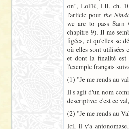
on", LoTR, LII, ch. 10
the Ninda
l'article pour
we are to pass Sarn
chapitre 9). Il me sem
figées, et qu'elles se d
où elles sont utilisée
et dont la finalité es
l'exemple français suiva
(1) "Je me rends au val
Il s'agit d'un nom com
descriptive; c'est ce val
(2) "Je me rends au Va
Ici, il y'a antonoma