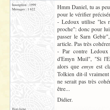
Inscription : 1999
Hmm Daniel, tu as peut ê
Messages : 1 622
pour le vérifier précis
- Ledoux utilise "les 
proche": donc pour lui 
passer le Sarn Gebir",
article. Pas très cohére
- Par contre Ledoux u
d'Emyn Muil", "Si l
emyn
alors que
est cla
Tolkien dit-il vraime
ne serait pas très coh
être...
Didier.
Hors ligne