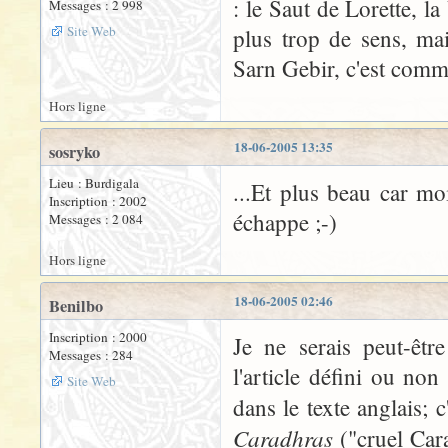
: le Saut de Lorette, l
Messages : 2 998
Site Web
plus trop de sens, mai
Sarn Gebir, c'est comme 
Hors ligne
18-06-2005 13:35
sosryko
Lieu : Burdigala
...Et plus beau car mo
Inscription : 2002
échappe ;-)
Messages : 2 084
Hors ligne
18-06-2005 02:46
Benilbo
Inscription : 2000
Je ne serais peut-êtr
Messages : 284
l'article défini ou no
Site Web
dans le texte anglais; 
Caradhras
("cruel Cara