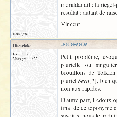
moraldandil : la riegel-
résultat : autant de rai
Vincent
Hors ligne
19-06-2005 20:35
Hisweloke
Inscription : 1999
Petit problème, évo
Messages : 1 622
plurielle ou singuli
brouillons de Tolkien
Sern
pluriel
[*], bien q
non aux rapides.
D'autre part, Ledoux op
final de ce toponyme est 
savoir si nous le tradu