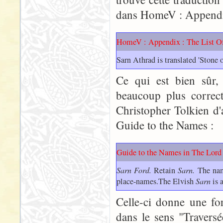
dans HomeV : Appendix 
HomeV : Appendix : The List 
Sarn Athrad is translated 'Stone o
Ce qui est bien sûr,
beaucoup plus correct
Christopher Tolkien d'
Guide to the Names :
Guide to the Names in The Lord 
Sarn Ford.
Retain
Sarn.
The name
place-names.The Elvish
Sarn
is 
Celle-ci donne une fo
dans le sens "Travers