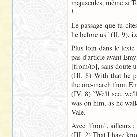
majuscules, même si Tol
!
Le passage que tu cite
lie before us" (II, 9), 
Plus loin dans le texte
pas d'article avant Em
[from/to], sans doute u
(III, 8) With that he 
the orc-march from Em
(IV, 8) `We'll see, we'
was on him, as he wal
Vale.
Avec "from", ailleurs :
(III, 2) That I have k