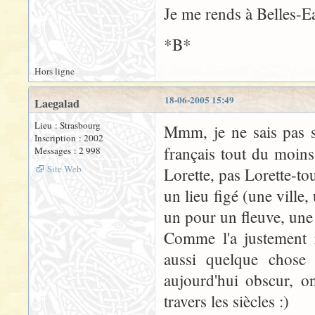
Je me rends à Belles-E
*B*
Hors ligne
18-06-2005 15:49
Laegalad
Lieu : Strasbourg
Mmm, je ne sais pas s
Inscription : 2002
français tout du moin
Messages : 2 998
Site Web
Lorette, pas Lorette-tou
un lieu figé (une ville
un pour un fleuve, une 
Comme l'a justement 
aussi quelque chose 
aujourd'hui obscur, o
travers les siècles :)