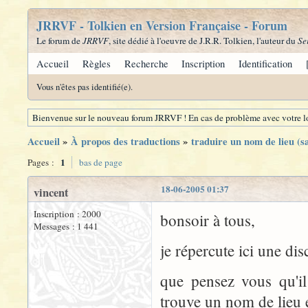
JRRVF - Tolkien en Version Française - Forum
Le forum de
JRRVF
, site dédié à l'oeuvre de J.R.R. Tolkien, l'auteur du
Se
Accueil
Règles
Recherche
Inscription
Identification
Vous n'êtes pas identifié(e).
Bienvenue sur le nouveau forum JRRVF ! En cas de problème avec votre lo
Accueil
»
À propos des traductions
»
traduire un nom de lieu (s
1
Pages :
bas de page
18-06-2005 01:37
vincent
Inscription : 2000
bonsoir à tous,
Messages : 1 441
je répercute ici une d
que pensez vous qu'il
trouve un nom de lieu 