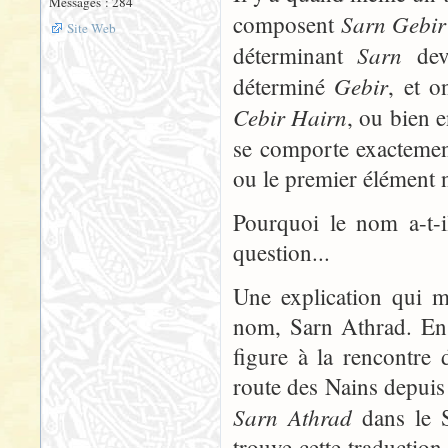
Messages : 284
Sarn Gebir
composent
Site Web
Sarn
déterminant
devr
Gebir
déterminé
, et o
Cebir Hairn
, ou bien 
se comporte exactem
ou le premier élément n
Pourquoi le nom a-t-i
question...
Une explication qui m
nom, Sarn Athrad. En 
figure à la rencontre 
route des Nains depuis
Sarn Athrad
dans le S
trouve cette traductio