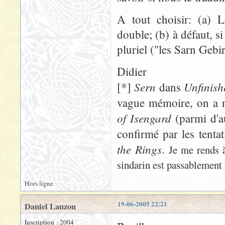
A tout choisir: (a) L
double; (b) à défaut, si
pluriel ("les Sarn Gebir
Didier
Sern
Unfinish
[*]
dans
vague mémoire, on a 
of Isengard
(parmi d'au
confirmé par les tent
the Rings
.
Je me rends 
sindarin est passablement 
Hors ligne
19-06-2005 22:21
Daniel Lauzon
Inscription : 2004