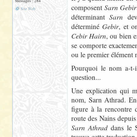
Messages : 284
Sarn Gebir
composent
Site Web
Sarn
déterminant
devr
Gebir
déterminé
, et o
Cebir Hairn
, ou bien 
se comporte exactem
ou le premier élément n
Pourquoi le nom a-t-i
question...
Une explication qui m
nom, Sarn Athrad. En 
figure à la rencontre 
route des Nains depuis
Sarn Athrad
dans le S
trouve cette traductio