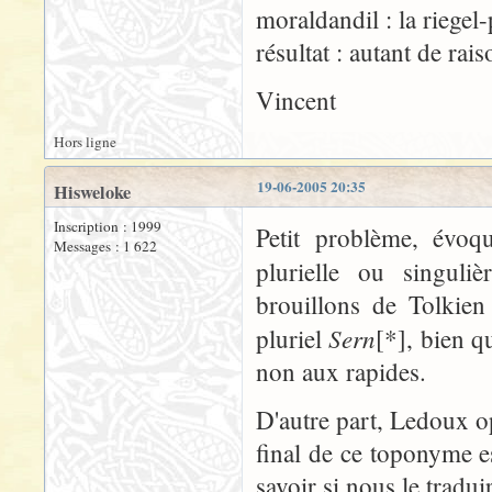
moraldandil : la riegel-
résultat : autant de rai
Vincent
Hors ligne
19-06-2005 20:35
Hisweloke
Inscription : 1999
Petit problème, évo
Messages : 1 622
plurielle ou singuli
brouillons de Tolkien
Sern
pluriel
[*], bien q
non aux rapides.
D'autre part, Ledoux op
final de ce toponyme est 
savoir si nous le tradu