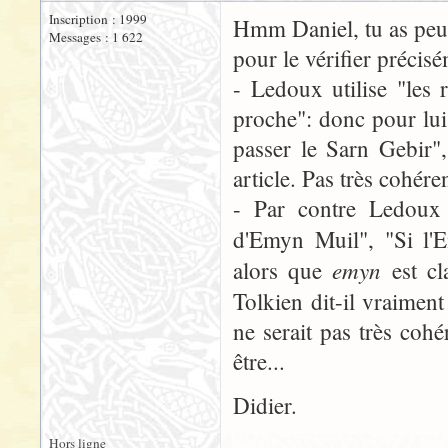
Inscription : 1999
Hmm Daniel, tu as peut ê
Messages : 1 622
pour le vérifier précis
- Ledoux utilise "les 
proche": donc pour lui 
passer le Sarn Gebir",
article. Pas très cohére
- Par contre Ledoux u
d'Emyn Muil", "Si l
emyn
alors que
est cla
Tolkien dit-il vraime
ne serait pas très coh
être...
Didier.
Hors ligne