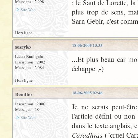
: le Saut de Lorette, l
Messages : 2 998
Site Web
plus trop de sens, mai
Sarn Gebir, c'est comme 
Hors ligne
18-06-2005 13:35
sosryko
Lieu : Burdigala
...Et plus beau car mo
Inscription : 2002
échappe ;-)
Messages : 2 084
Hors ligne
18-06-2005 02:46
Benilbo
Inscription : 2000
Je ne serais peut-êtr
Messages : 284
l'article défini ou no
Site Web
dans le texte anglais; 
Caradhras
("cruel Cara