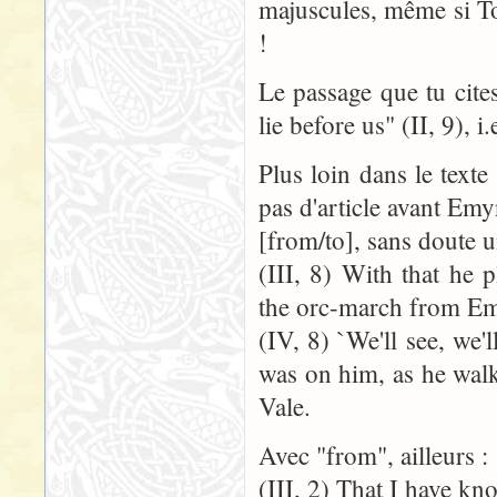
majuscules, même si Tol
!
Le passage que tu cite
lie before us" (II, 9), 
Plus loin dans le texte
pas d'article avant Em
[from/to], sans doute u
(III, 8) With that he 
the orc-march from Em
(IV, 8) `We'll see, we'
was on him, as he wal
Vale.
Avec "from", ailleurs :
(III, 2) That I have k