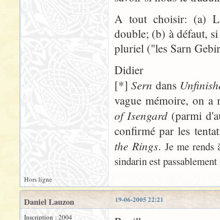
A tout choisir: (a) L
double; (b) à défaut, si
pluriel ("les Sarn Gebir
Didier
Sern
Unfinish
[*]
dans
vague mémoire, on a 
of Isengard
(parmi d'au
confirmé par les tent
the Rings
.
Je me rends 
sindarin est passablement 
Hors ligne
19-06-2005 22:21
Daniel Lauzon
Inscription : 2004