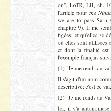
on", LoTR, LII, ch. 10
the Ninda
l'article pour
we are to pass Sarn
chapitre 9). Il me sem
figées, et qu'elles se d
où elles sont utilisée
et dont la finalité es
l'exemple français suiva
(1) "Je me rends au val
Il s'agit d'un nom com
descriptive; c'est ce val
(2) "Je me rends au Va
Ici, il y'a antonoma