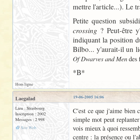
mettre l'article...). Le 
Petite question subsid
crossing
? Peut-être y'
indiquant la position d
Bilbo... y'aurait-il un 
Of Dwarves and Men
des f
*B*
Hors ligne
19-06-2005 16:06
Laegalad
Lieu : Strasbourg
C'est ce que j'aime bien 
Inscription : 2002
simple mot peut replanter
Messages : 2 998
vois mieux à quoi ressembl
Site Web
centre : la présence ou l'a