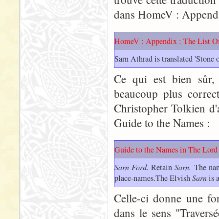
dans HomeV : Appendix 
HomeV : Appendix : The List 
Sarn Athrad is translated 'Stone o
Ce qui est bien sûr,
beaucoup plus correct
Christopher Tolkien d'
Guide to the Names :
Guide to the Names in The Lord 
Sarn Ford.
Retain
Sarn.
The name
place-names.The Elvish
Sarn
is 
Celle-ci donne une fo
dans le sens "Travers