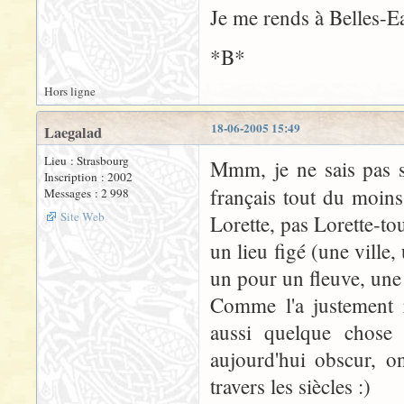
Je me rends à Belles-E
*B*
Hors ligne
18-06-2005 15:49
Laegalad
Lieu : Strasbourg
Mmm, je ne sais pas s
Inscription : 2002
français tout du moin
Messages : 2 998
Site Web
Lorette, pas Lorette-tou
un lieu figé (une ville
un pour un fleuve, une 
Comme l'a justement 
aussi quelque chose 
aujourd'hui obscur, o
travers les siècles :)