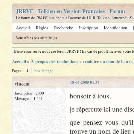
JRRVF - Tolkien en Version Française - Forum
Le forum de
JRRVF
, site dédié à l'oeuvre de J.R.R. Tolkien, l'auteur du
Se
Accueil
Règles
Recherche
Inscription
Identification
Vous n'êtes pas identifié(e).
Bienvenue sur le nouveau forum JRRVF ! En cas de problème avec votre lo
Accueil
»
À propos des traductions
»
traduire un nom de lieu (s
1
Pages :
bas de page
18-06-2005 01:37
vincent
Inscription : 2000
bonsoir à tous,
Messages : 1 441
je répercute ici une d
que pensez vous qu'il
trouve un nom de lieu 