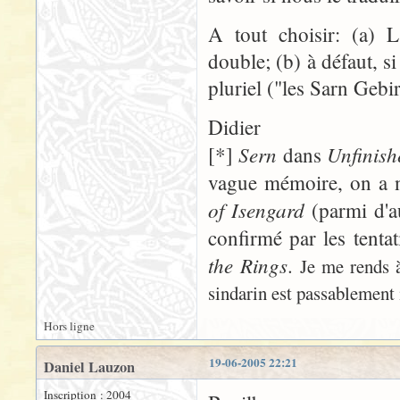
A tout choisir: (a) L
double; (b) à défaut, si
pluriel ("les Sarn Gebir
Didier
Sern
Unfinish
[*]
dans
vague mémoire, on a 
of Isengard
(parmi d'au
confirmé par les tent
the Rings
.
Je me rends 
sindarin est passablement 
Hors ligne
19-06-2005 22:21
Daniel Lauzon
Inscription : 2004