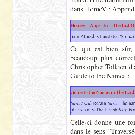
dans HomeV : Appendix 
HomeV : Appendix : The List 
Sarn Athrad is translated 'Stone o
Ce qui est bien sûr,
beaucoup plus correct
Christopher Tolkien d'
Guide to the Names :
Guide to the Names in The Lord 
Sarn Ford.
Retain
Sarn.
The name
place-names.The Elvish
Sarn
is 
Celle-ci donne une fo
dans le sens "Travers