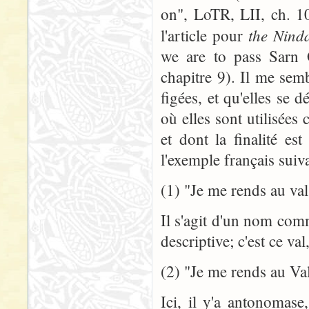
on", LoTR, LII, ch. 10
the Ninda
l'article pour
we are to pass Sarn
chapitre 9). Il me sem
figées, et qu'elles se d
où elles sont utilisée
et dont la finalité es
l'exemple français suiva
(1) "Je me rends au val
Il s'agit d'un nom com
descriptive; c'est ce val
(2) "Je me rends au Va
Ici, il y'a antonoma