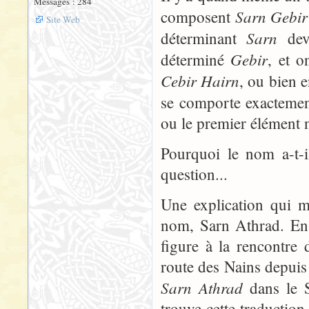
Messages : 284
Sarn Gebir
composent
Site Web
Sarn
déterminant
devr
Gebir
déterminé
, et o
Cebir Hairn
, ou bien 
se comporte exactem
ou le premier élément n
Pourquoi le nom a-t-i
question...
Une explication qui m
nom, Sarn Athrad. En 
figure à la rencontre 
route des Nains depuis
Sarn Athrad
dans le S
trouve cette traductio