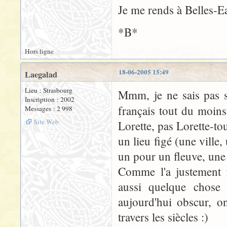
Je me rends à Belles-E
*B*
Hors ligne
18-06-2005 15:49
Laegalad
Lieu : Strasbourg
Mmm, je ne sais pas s
Inscription : 2002
français tout du moin
Messages : 2 998
Site Web
Lorette, pas Lorette-tou
un lieu figé (une ville
un pour un fleuve, une 
Comme l'a justement 
aussi quelque chose 
aujourd'hui obscur, o
travers les siècles :)