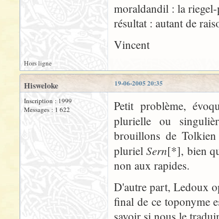
moraldandil : la riegel-
résultat : autant de rai
Vincent
Hors ligne
19-06-2005 20:35
Hisweloke
Inscription : 1999
Petit problème, évo
Messages : 1 622
plurielle ou singuli
brouillons de Tolkien
Sern
pluriel
[*], bien q
non aux rapides.
D'autre part, Ledoux op
final de ce toponyme est 
savoir si nous le tradu