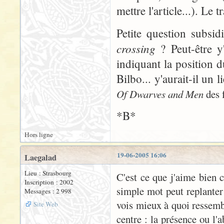
mettre l'article...). Le 
Petite question subsid
crossing
? Peut-être y'
indiquant la position d
Bilbo... y'aurait-il un 
Of Dwarves and Men
des f
*B*
Hors ligne
19-06-2005 16:06
Laegalad
Lieu : Strasbourg
C'est ce que j'aime bien 
Inscription : 2002
simple mot peut replanter
Messages : 2 998
vois mieux à quoi ressembl
Site Web
centre : la présence ou l'a