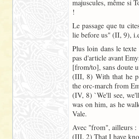
majuscules, même si Tol
!
Le passage que tu cite
lie before us" (II, 9), 
Plus loin dans le texte
pas d'article avant Em
[from/to], sans doute u
(III, 8) With that he 
the orc-march from Em
(IV, 8) `We'll see, we'
was on him, as he wal
Vale.
Avec "from", ailleurs :
(III, 2) That I have k