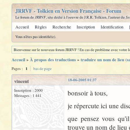
JRRVF - Tolkien en Version Française - Forum
Le forum de
JRRVF
, site dédié à l'oeuvre de J.R.R. Tolkien, l'auteur du
Se
Accueil
Règles
Recherche
Inscription
Identification
Vous n'êtes pas identifié(e).
Bienvenue sur le nouveau forum JRRVF ! En cas de problème avec votre lo
Accueil
»
À propos des traductions
»
traduire un nom de lieu (s
1
Pages :
bas de page
18-06-2005 01:37
vincent
Inscription : 2000
bonsoir à tous,
Messages : 1 441
je répercute ici une d
que pensez vous qu'il
trouve un nom de lieu 