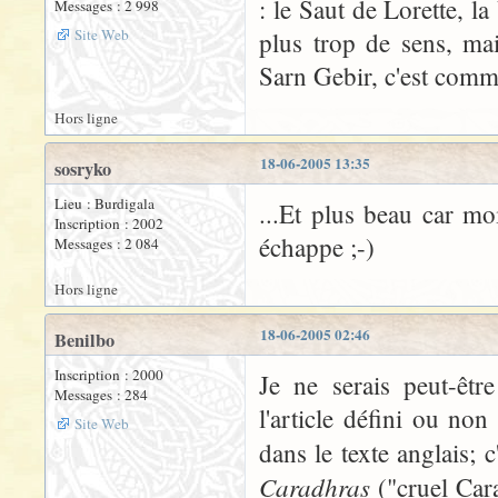
: le Saut de Lorette, l
Messages : 2 998
Site Web
plus trop de sens, mai
Sarn Gebir, c'est comme 
Hors ligne
18-06-2005 13:35
sosryko
Lieu : Burdigala
...Et plus beau car mo
Inscription : 2002
échappe ;-)
Messages : 2 084
Hors ligne
18-06-2005 02:46
Benilbo
Inscription : 2000
Je ne serais peut-êtr
Messages : 284
l'article défini ou no
Site Web
dans le texte anglais; 
Caradhras
("cruel Cara