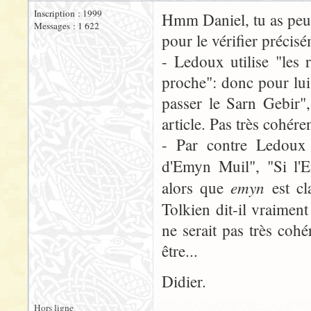
Inscription : 1999
Hmm Daniel, tu as peut ê
Messages : 1 622
pour le vérifier précis
- Ledoux utilise "les 
proche": donc pour lui 
passer le Sarn Gebir",
article. Pas très cohére
- Par contre Ledoux u
d'Emyn Muil", "Si l
emyn
alors que
est cla
Tolkien dit-il vraime
ne serait pas très coh
être...
Didier.
Hors ligne