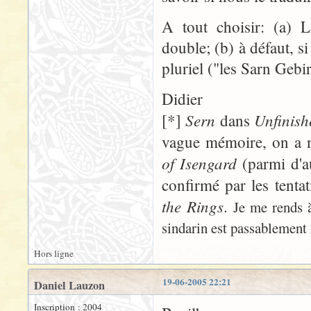
A tout choisir: (a) L
double; (b) à défaut, si
pluriel ("les Sarn Gebir
Didier
Sern
Unfinish
[*]
dans
vague mémoire, on a 
of Isengard
(parmi d'au
confirmé par les tent
the Rings
.
Je me rends 
sindarin est passablement 
Hors ligne
19-06-2005 22:21
Daniel Lauzon
Inscription : 2004