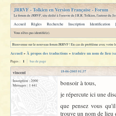
JRRVF - Tolkien en Version Française - Forum
Le forum de
JRRVF
, site dédié à l'oeuvre de J.R.R. Tolkien, l'auteur du
Se
Accueil
Règles
Recherche
Inscription
Identification
Vous n'êtes pas identifié(e).
Bienvenue sur le nouveau forum JRRVF ! En cas de problème avec votre lo
Accueil
»
À propos des traductions
»
traduire un nom de lieu (s
1
Pages :
bas de page
18-06-2005 01:37
vincent
Inscription : 2000
bonsoir à tous,
Messages : 1 441
je répercute ici une d
que pensez vous qu'il
trouve un nom de lieu 