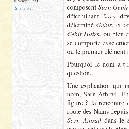
Messages : 284
Sarn Gebir
composent
Site Web
Sarn
déterminant
devr
Gebir
déterminé
, et o
Cebir Hairn
, ou bien 
se comporte exactem
ou le premier élément n
Pourquoi le nom a-t-i
question...
Une explication qui m
nom, Sarn Athrad. En 
figure à la rencontre 
route des Nains depuis
Sarn Athrad
dans le S
trouve cette traductio