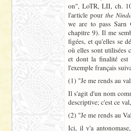
on", LoTR, LII, ch. 10
the Ninda
l'article pour
we are to pass Sarn
chapitre 9). Il me sem
figées, et qu'elles se d
où elles sont utilisée
et dont la finalité es
l'exemple français suiva
(1) "Je me rends au val
Il s'agit d'un nom com
descriptive; c'est ce val
(2) "Je me rends au Va
Ici, il y'a antonoma