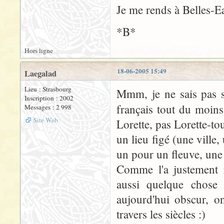
Je me rends à Belles-E
*B*
Hors ligne
18-06-2005 15:49
Laegalad
Lieu : Strasbourg
Mmm, je ne sais pas s
Inscription : 2002
français tout du moin
Messages : 2 998
Site Web
Lorette, pas Lorette-tou
un lieu figé (une ville
un pour un fleuve, une 
Comme l'a justement 
aussi quelque chose 
aujourd'hui obscur, o
travers les siècles :)