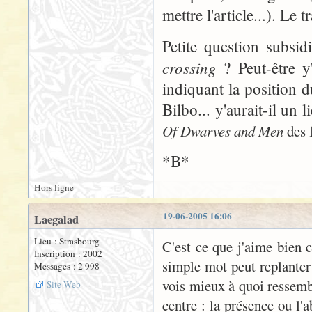
mettre l'article...). Le 
Petite question subsid
crossing
? Peut-être y'
indiquant la position d
Bilbo... y'aurait-il un 
Of Dwarves and Men
des f
*B*
Hors ligne
19-06-2005 16:06
Laegalad
Lieu : Strasbourg
C'est ce que j'aime bien 
Inscription : 2002
simple mot peut replanter
Messages : 2 998
vois mieux à quoi ressembl
Site Web
centre : la présence ou l'a