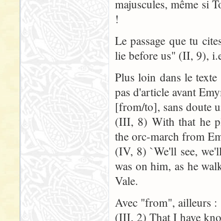
majuscules, même si Tol
!
Le passage que tu cite
lie before us" (II, 9), 
Plus loin dans le texte
pas d'article avant Em
[from/to], sans doute u
(III, 8) With that he 
the orc-march from Em
(IV, 8) `We'll see, we'
was on him, as he wal
Vale.
Avec "from", ailleurs :
(III, 2) That I have k