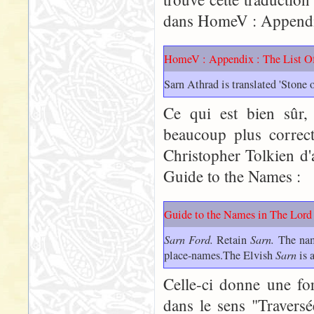
dans HomeV : Appendix 
HomeV : Appendix : The List 
Sarn Athrad is translated 'Stone o
Ce qui est bien sûr,
beaucoup plus correct
Christopher Tolkien d'
Guide to the Names :
Guide to the Names in The Lord 
Sarn Ford.
Retain
Sarn.
The name
place-names.The Elvish
Sarn
is 
Celle-ci donne une fo
dans le sens "Travers