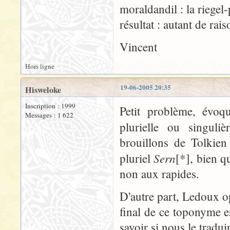
moraldandil : la riegel-
résultat : autant de rai
Vincent
Hors ligne
19-06-2005 20:35
Hisweloke
Inscription : 1999
Petit problème, évo
Messages : 1 622
plurielle ou singuli
brouillons de Tolkien
Sern
pluriel
[*], bien q
non aux rapides.
D'autre part, Ledoux op
final de ce toponyme est 
savoir si nous le tradu