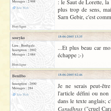
: le Saut de Lorette, l
Messages : 2 998
Site Web
plus trop de sens, mai
Sarn Gebir, c'est comme 
Hors ligne
18-06-2005 13:35
sosryko
Lieu : Burdigala
...Et plus beau car mo
Inscription : 2002
échappe ;-)
Messages : 2 084
Hors ligne
18-06-2005 02:46
Benilbo
Inscription : 2000
Je ne serais peut-êtr
Messages : 284
l'article défini ou no
Site Web
dans le texte anglais; 
Caradhras
("cruel Cara