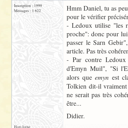
Inscription : 1999
Hmm Daniel, tu as peut ê
Messages : 1 622
pour le vérifier précis
- Ledoux utilise "les 
proche": donc pour lui 
passer le Sarn Gebir",
article. Pas très cohére
- Par contre Ledoux u
d'Emyn Muil", "Si l
emyn
alors que
est cla
Tolkien dit-il vraime
ne serait pas très coh
être...
Didier.
Hors ligne