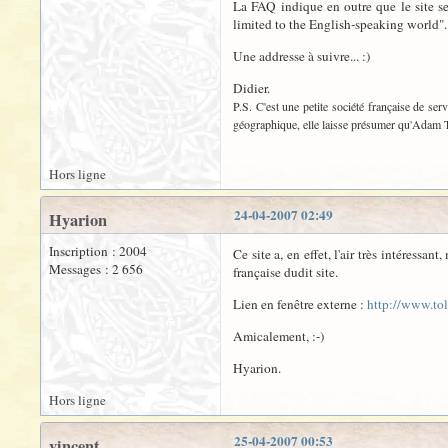
La FAQ indique en outre que le site ser
limited to the English-speaking world".
Une addresse à suivre... :)
Didier.
P.S. C'est une petite société française de serv
géographique, elle laisse présumer qu'Adam Tol
Hors ligne
24-04-2007 02:49
Hyarion
Inscription : 2004
Ce site a, en effet, l'air très intéressan
Messages : 2 656
française dudit site.
Lien en fenêtre externe :
http://www.to
Amicalement, :-)
Hyarion.
Hors ligne
25-04-2007 00:53
vincent