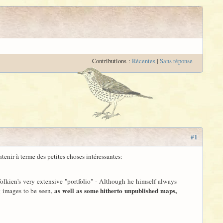
Contributions :
Récentes
|
Sans réponse
#1
ontenir à terme des petites choses intéressantes:
 Tolkien's very extensive "portfolio" - Although he himself always
as well as some hitherto unpublished maps,
g images to be seen,