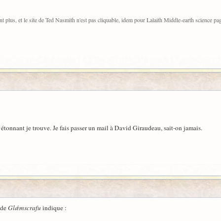
plus, et le site de Ted Nasmith n'est pas cliquable, idem pour Lalaith Middle-earth science pa
t étonnant je trouve. Je fais passer un mail à David Giraudeau, sait-on jamais.
 de
Glǽmscrafu
indique :