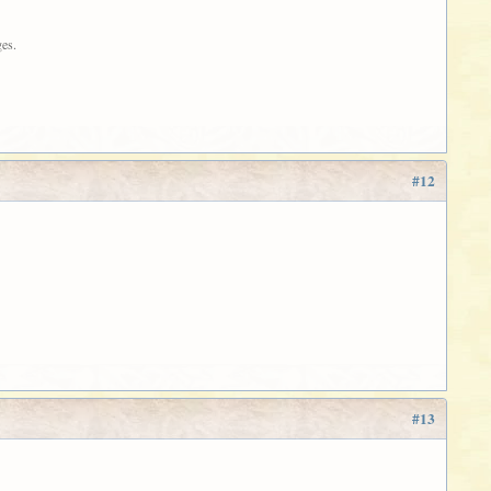
ges.
#12
#13