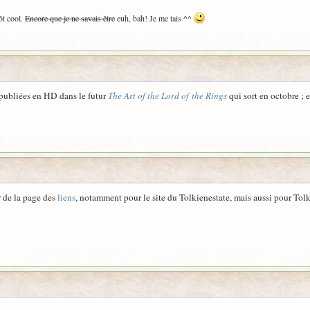
ôt cool.
Encore que je ne savais être
euh, bah! Je me tais ^^
s publiées en HD dans le futur
The Art of the Lord of the Rings
qui sort en octobre ; 
ur de la page des
liens
, notamment pour le site du Tolkienestate, mais aussi pour Tol