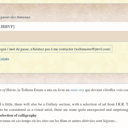
igneur des Anneaux
.
[JRRVF]
gin / mot de passe, n'hésitez pas à me contacter (webmaster@jrrvf.com)
Estate
n of Húrin
, la Tolkien Estate a mis en livre un
mini-site
qui devrait s'étoffer, voir c
a little, there will also be a Gallery section, with a selection of art from J.R.R.
to be considered as a visual artist, there are some quite unexpected and surprisin
selection of calligraphy
nvenue en ces temps où les sites sur les films et autres dérivées sont légions...