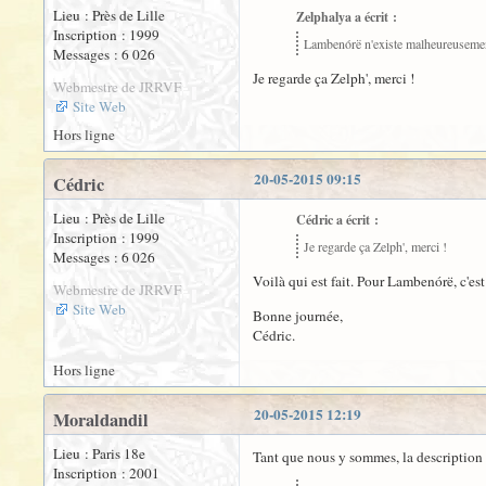
Lieu : Près de Lille
Zelphalya a écrit :
Inscription : 1999
Lambenórë n'existe malheureusement 
Messages : 6 026
Je regarde ça Zelph', merci !
Webmestre de JRRVF
Site Web
Hors ligne
20-05-2015 09:15
Cédric
Lieu : Près de Lille
Cédric a écrit :
Inscription : 1999
Je regarde ça Zelph', merci !
Messages : 6 026
Voilà qui est fait. Pour Lambenórë, c'es
Webmestre de JRRVF
Site Web
Bonne journée,
Cédric.
Hors ligne
20-05-2015 12:19
Moraldandil
Lieu : Paris 18e
Tant que nous y sommes, la description
Inscription : 2001