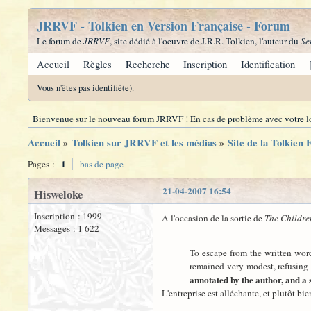
JRRVF - Tolkien en Version Française - Forum
Le forum de
JRRVF
, site dédié à l'oeuvre de J.R.R. Tolkien, l'auteur du
Se
Accueil
Règles
Recherche
Inscription
Identification
Vous n'êtes pas identifié(e).
Bienvenue sur le nouveau forum JRRVF ! En cas de problème avec votre lo
Accueil
»
Tolkien sur JRRVF et les médias
»
Site de la Tolkien 
1
Pages :
bas de page
21-04-2007 16:54
Hisweloke
Inscription : 1999
A l'occasion de la sortie de
The Childre
Messages : 1 622
To escape from the written word 
remained very modest, refusing 
annotated by the author, and a 
L'entreprise est alléchante, et plutôt bie