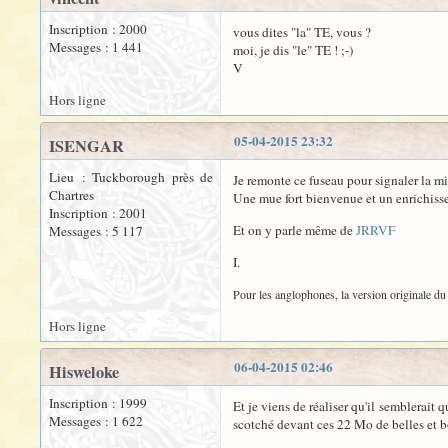
Inscription : 2000
vous dites "la" TE, vous ?
Messages : 1 441
moi, je dis "le" TE ! ;-)
V
Hors ligne
05-04-2015 23:32
ISENGAR
Lieu : Tuckborough près de
Je remonte ce fuseau pour signaler la mi
Chartres
Une mue fort bienvenue et un enrichiss
Inscription : 2001
Et on y parle même de
JRRVF
Messages : 5 117
I.
Pour les anglophones, la version originale du 
Hors ligne
06-04-2015 02:46
Hisweloke
Inscription : 1999
Et je viens de réaliser qu'il semblerait 
Messages : 1 622
scotché devant ces 22 Mo de belles et b