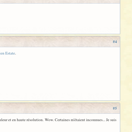
#4
ien Estate
.
#5
leur et en haute résolution. Wow. Certaines m'étaient inconnues... Je suis