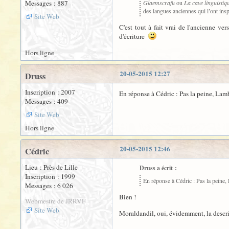
Messages : 887
Glaemscrafu
ou
La cave linguistiq
des langues anciennes qui l’ont insp
Site Web
C'est tout à fait vrai de l'ancienne ve
d'écriture
Hors ligne
20-05-2015 12:27
Druss
Inscription : 2007
En réponse à Cédric : Pas la peine, Lamb
Messages : 409
Site Web
Hors ligne
20-05-2015 12:46
Cédric
Lieu : Près de Lille
Druss a écrit :
Inscription : 1999
En réponse à Cédric : Pas la peine,
Messages : 6 026
Bien !
Webmestre de JRRVF
Site Web
Moraldandil, oui, évidemment, la descri