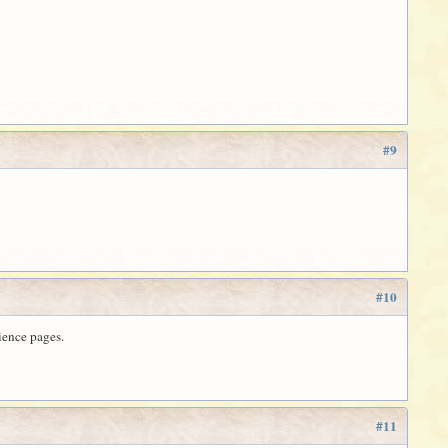
#9
#10
ience pages.
#11