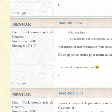
C.
Hors ligne
20-05-2015 13:46
ISENGAR
Lieu : Tuckborough près de
Cédric a écrit :
Chartres
Moraldandil, oui, évidemment, la des
Inscription : 2001
Messages : 5 117
Webmaistre, oh mon webmaistre, voilà qui est
Du coup j'en ai profité pour mettre aussi
... et merci pour vos retours
I.
Hors ligne
26-02-2022 11:48
ISENGAR
Lieu : Tuckborough près de
Je sors ce fuseau de la poussière pour i
Chartres
C'est par ici :
Inscription : 2001