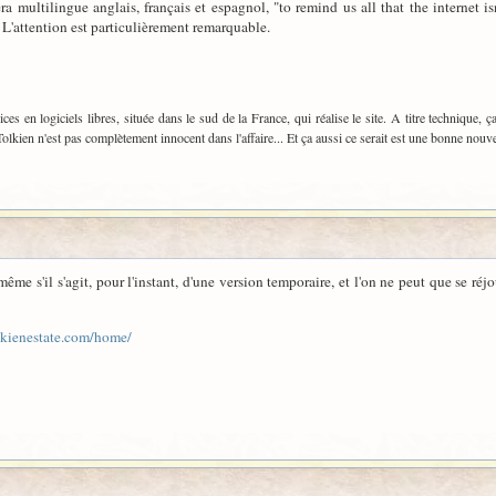
a multilingue anglais, français et espagnol, "to remind us all that the internet is
 L'attention est particulièrement remarquable.
ices en logiciels libres, située dans le sud de la France, qui réalise le site. A titre technique, ç
kien n'est pas complètement innocent dans l'affaire... Et ça aussi ce serait est une bonne nouvel
t, même s'il s'agit, pour l'instant, d'une version temporaire, et l'on ne peut que se r
lkienestate.com/home/