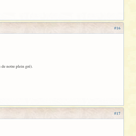
#16
 de notre plein gré).
#17