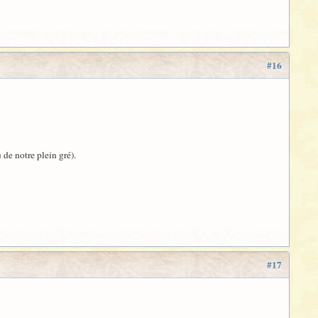
#16
 de notre plein gré).
#17