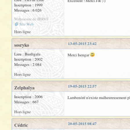
Excellent ! Merci J-R ;-)
Inscription : 1999
Messages : 6 026
Webmestre de JRRVF
Site Web
Hors ligne
13-05-2015 23:42
sosryko
Lieu : Burdigala
Merci Isengar
Inscription : 2002
Messages : 2 084
Hors ligne
19-05-2015 22:57
Zelphalya
Inscription : 2006
Lambenórë n'existe malheureusement plus
Messages : 667
Hors ligne
20-05-2015 08:47
Cédric