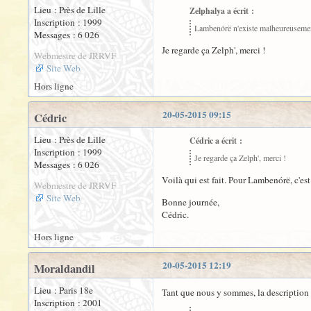
Lieu : Près de Lille
Zelphalya a écrit :
Inscription : 1999
Lambenórë n'existe malheureusement 
Messages : 6 026
Je regarde ça Zelph', merci !
Webmestre de JRRVF
Site Web
Hors ligne
20-05-2015 09:15
Cédric
Lieu : Près de Lille
Cédric a écrit :
Inscription : 1999
Je regarde ça Zelph', merci !
Messages : 6 026
Voilà qui est fait. Pour Lambenórë, c'es
Webmestre de JRRVF
Site Web
Bonne journée,
Cédric.
Hors ligne
20-05-2015 12:19
Moraldandil
Lieu : Paris 18e
Tant que nous y sommes, la description
Inscription : 2001