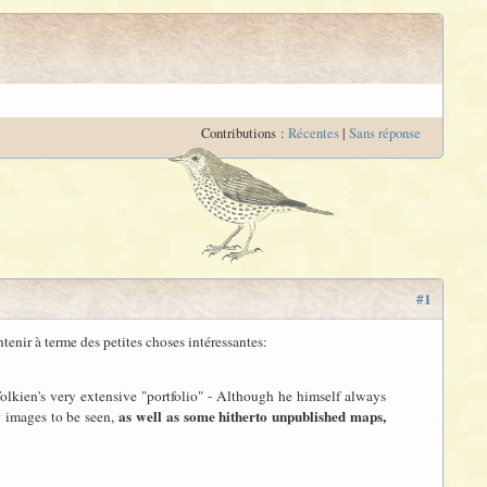
Contributions :
Récentes
|
Sans réponse
#1
ontenir à terme des petites choses intéressantes:
 Tolkien's very extensive "portfolio" - Although he himself always
as well as some hitherto unpublished maps,
g images to be seen,