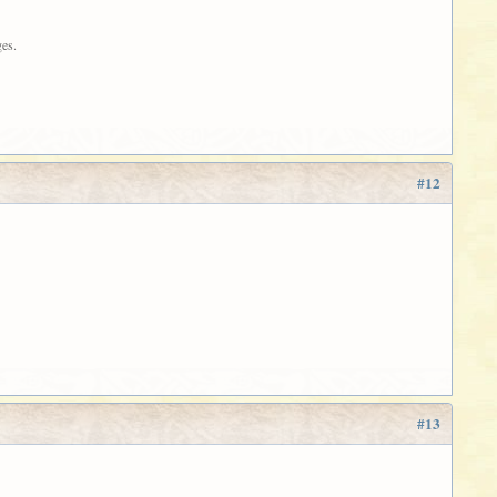
ges.
#12
#13