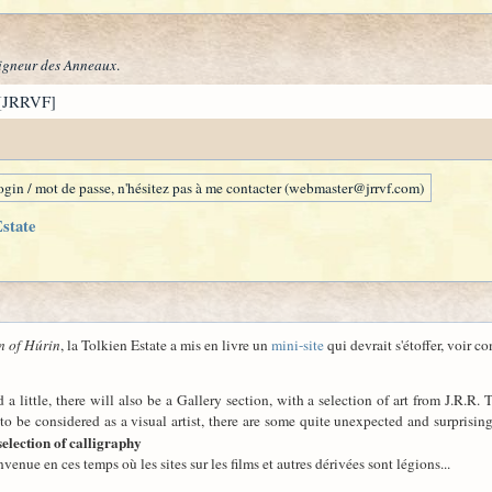
igneur des Anneaux
.
[JRRVF]
gin / mot de passe, n'hésitez pas à me contacter (webmaster@jrrvf.com)
Estate
n of Húrin
, la Tolkien Estate a mis en livre un
mini-site
qui devrait s'étoffer, voir c
a little, there will also be a Gallery section, with a selection of art from J.R.R.
to be considered as a visual artist, there are some quite unexpected and surprisin
selection of calligraphy
nvenue en ces temps où les sites sur les films et autres dérivées sont légions...