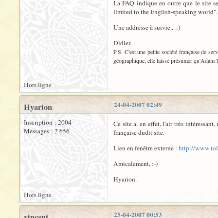
La FAQ indique en outre que le site ser
limited to the English-speaking world".
Une addresse à suivre... :)
Didier.
P.S. C'est une petite société française de serv
géographique, elle laisse présumer qu'Adam Tol
Hors ligne
24-04-2007 02:49
Hyarion
Inscription : 2004
Ce site a, en effet, l'air très intéressan
Messages : 2 656
française dudit site.
Lien en fenêtre externe :
http://www.to
Amicalement, :-)
Hyarion.
Hors ligne
25-04-2007 00:53
vincent