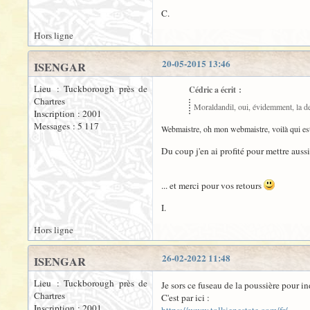
C.
Hors ligne
20-05-2015 13:46
ISENGAR
Lieu : Tuckborough près de
Cédric a écrit :
Chartres
Moraldandil, oui, évidemment, la des
Inscription : 2001
Messages : 5 117
Webmaistre, oh mon webmaistre, voilà qui est
Du coup j'en ai profité pour mettre aussi
... et merci pour vos retours
I.
Hors ligne
26-02-2022 11:48
ISENGAR
Lieu : Tuckborough près de
Je sors ce fuseau de la poussière pour i
Chartres
C'est par ici :
Inscription : 2001