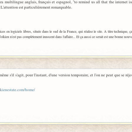
a multilingue anglais, français et espagnol, "to remind us all that the internet is
 L'attention est particulièrement remarquable.
ices en logiciels libres, située dans le sud de la France, qui réalise le site. A titre technique, ç
kien n'est pas complètement innocent dans l'affaire... Et ça aussi ce serait est une bonne nouvel
t, même s'il s'agit, pour l'instant, d'une version temporaire, et l'on ne peut que se r
lkienestate.com/home/