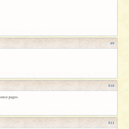
#9
#10
ience pages.
#11