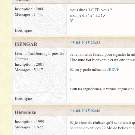
Inscription : 2000
vous dites "la" TE, vous ?
Messages : 1 441
moi, je dis "le" TE ! ;-)
V
Hors ligne
05-04-2015 23:32
ISENGAR
Lieu : Tuckborough près de
Je remonte ce fuseau pour signaler la mi
Chartres
Une mue fort bienvenue et un enrichiss
Inscription : 2001
Et on y parle même de
JRRVF
Messages : 5 117
I.
Pour les anglophones, la version originale du 
Hors ligne
06-04-2015 02:46
Hisweloke
Inscription : 1999
Et je viens de réaliser qu'il semblerait 
Messages : 1 622
scotché devant ces 22 Mo de belles et b