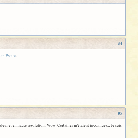
#4
ien Estate
.
#5
leur et en haute résolution. Wow. Certaines m'étaient inconnues... Je suis