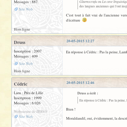
Messages : 887
Glaemscrafu
ou
La cave linguistiq
des langues anciennes qui l’ont insp
Site Web
C'est tout à fait vrai de l'ancienne ve
d'écriture
Hors ligne
20-05-2015 12:27
Druss
Inscription : 2007
En réponse à Cédric : Pas la peine, Lamb
Messages : 409
Site Web
Hors ligne
20-05-2015 12:46
Cédric
Lieu : Près de Lille
Druss a écrit :
Inscription : 1999
En réponse à Cédric : Pas la peine,
Messages : 6 026
Bien !
Webmestre de JRRVF
Site Web
Moraldandil, oui, évidemment, la descri