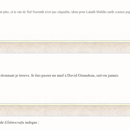
plus, et le site de Ted Nasmith n'est pas cliquable, idem pour Lalaith Middle-earth science pa
t étonnant je trouve. Je fais passer un mail à David Giraudeau, sait-on jamais.
 de
Glǽmscrafu
indique :