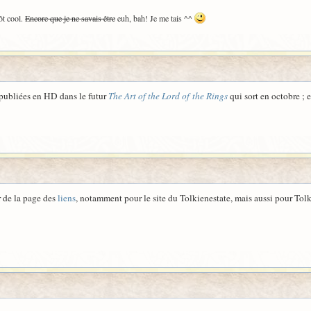
ôt cool.
Encore que je ne savais être
euh, bah! Je me tais ^^
s publiées en HD dans le futur
The Art of the Lord of the Rings
qui sort en octobre ; 
ur de la page des
liens
, notamment pour le site du Tolkienestate, mais aussi pour Tol