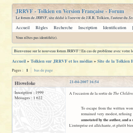
JRRVF - Tolkien en Version Française - Forum
Le forum de
JRRVF
, site dédié à l'oeuvre de J.R.R. Tolkien, l'auteur du
Se
Accueil
Règles
Recherche
Inscription
Identification
Vous n'êtes pas identifié(e).
Bienvenue sur le nouveau forum JRRVF ! En cas de problème avec votre lo
Accueil
»
Tolkien sur JRRVF et les médias
»
Site de la Tolkien 
1
Pages :
bas de page
21-04-2007 16:54
Hisweloke
Inscription : 1999
A l'occasion de la sortie de
The Childre
Messages : 1 622
To escape from the written word 
remained very modest, refusing 
annotated by the author, and a 
L'entreprise est alléchante, et plutôt bie