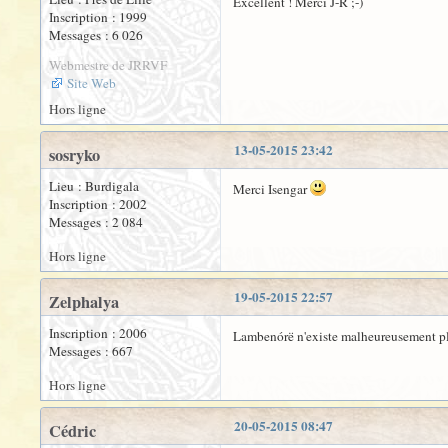
Excellent ! Merci J-R ;-)
Inscription : 1999
Messages : 6 026
Webmestre de JRRVF
Site Web
Hors ligne
13-05-2015 23:42
sosryko
Lieu : Burdigala
Merci Isengar
Inscription : 2002
Messages : 2 084
Hors ligne
19-05-2015 22:57
Zelphalya
Inscription : 2006
Lambenórë n'existe malheureusement plus
Messages : 667
Hors ligne
20-05-2015 08:47
Cédric