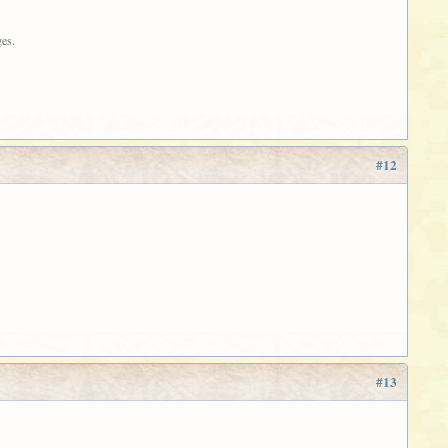
ges.
#12
#13