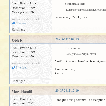
Lieu : Près de Lille
Zelphalya a écrit :
Inscription : 1999
Lambenórë n'existe malheureusement 
Messages : 6 026
Je regarde ça Zelph', merci !
Webmestre de JRRVF
Site Web
Hors ligne
20-05-2015 09:15
Cédric
Lieu : Près de Lille
Cédric a écrit :
Inscription : 1999
Je regarde ça Zelph', merci !
Messages : 6 026
Voilà qui est fait. Pour Lambenórë, c'es
Webmestre de JRRVF
Site Web
Bonne journée,
Cédric.
Hors ligne
20-05-2015 12:19
Moraldandil
Lieu : Paris 18e
Tant que nous y sommes, la description
Inscription : 2001