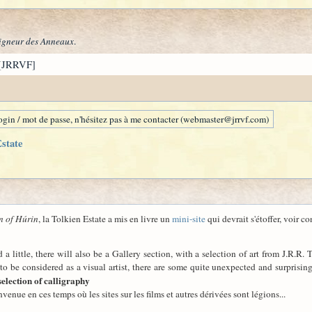
igneur des Anneaux
.
[JRRVF]
gin / mot de passe, n'hésitez pas à me contacter (webmaster@jrrvf.com)
Estate
n of Húrin
, la Tolkien Estate a mis en livre un
mini-site
qui devrait s'étoffer, voir c
a little, there will also be a Gallery section, with a selection of art from J.R.R.
to be considered as a visual artist, there are some quite unexpected and surprisin
selection of calligraphy
nvenue en ces temps où les sites sur les films et autres dérivées sont légions...