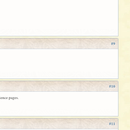
#9
#10
ience pages.
#11