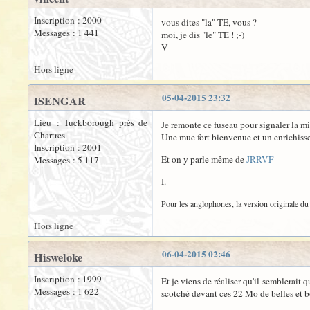
Inscription : 2000
vous dites "la" TE, vous ?
Messages : 1 441
moi, je dis "le" TE ! ;-)
V
Hors ligne
05-04-2015 23:32
ISENGAR
Lieu : Tuckborough près de
Je remonte ce fuseau pour signaler la mi
Chartres
Une mue fort bienvenue et un enrichiss
Inscription : 2001
Et on y parle même de
JRRVF
Messages : 5 117
I.
Pour les anglophones, la version originale du 
Hors ligne
06-04-2015 02:46
Hisweloke
Inscription : 1999
Et je viens de réaliser qu'il semblerait 
Messages : 1 622
scotché devant ces 22 Mo de belles et b