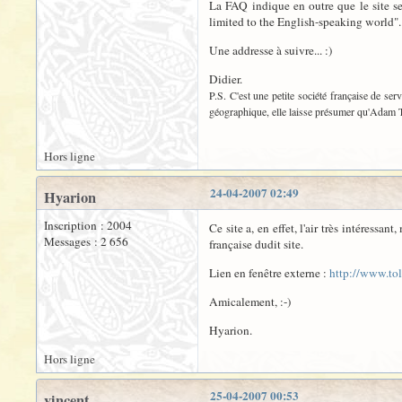
La FAQ indique en outre que le site ser
limited to the English-speaking world".
Une addresse à suivre... :)
Didier.
P.S. C'est une petite société française de serv
géographique, elle laisse présumer qu'Adam Tol
Hors ligne
24-04-2007 02:49
Hyarion
Inscription : 2004
Ce site a, en effet, l'air très intéressan
Messages : 2 656
française dudit site.
Lien en fenêtre externe :
http://www.to
Amicalement, :-)
Hyarion.
Hors ligne
25-04-2007 00:53
vincent