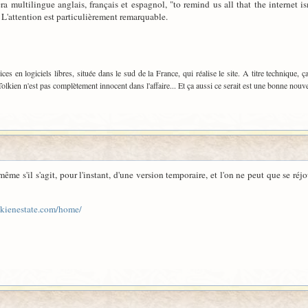
a multilingue anglais, français et espagnol, "to remind us all that the internet is
 L'attention est particulièrement remarquable.
ices en logiciels libres, située dans le sud de la France, qui réalise le site. A titre technique, ç
kien n'est pas complètement innocent dans l'affaire... Et ça aussi ce serait est une bonne nouvel
t, même s'il s'agit, pour l'instant, d'une version temporaire, et l'on ne peut que se r
lkienestate.com/home/