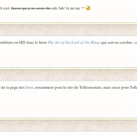
ôt cool.
Encore que je ne savais être
euh, bah! Je me tais ^^
s publiées en HD dans le futur
The Art of the Lord of the Rings
qui sort en octobre ; 
ur de la page des
liens
, notamment pour le site du Tolkienestate, mais aussi pour Tol