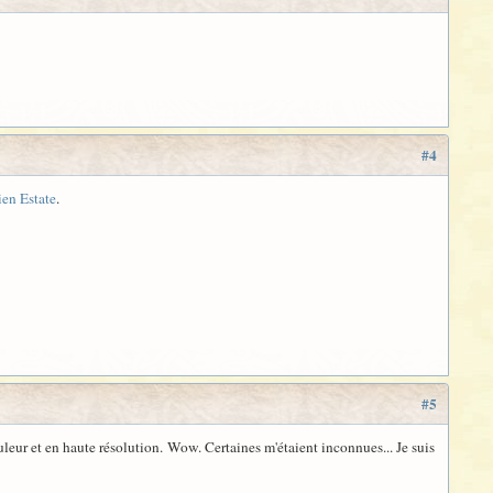
#4
ien Estate
.
#5
leur et en haute résolution. Wow. Certaines m'étaient inconnues... Je suis