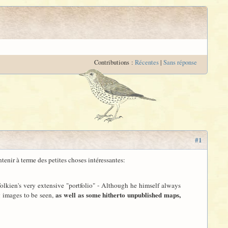
Contributions :
Récentes
|
Sans réponse
#1
ontenir à terme des petites choses intéressantes:
 Tolkien's very extensive "portfolio" - Although he himself always
as well as some hitherto unpublished maps,
g images to be seen,