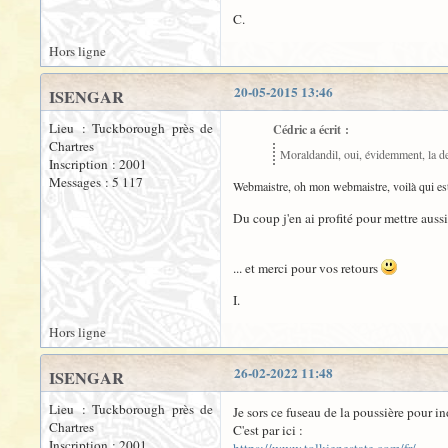
C.
Hors ligne
20-05-2015 13:46
ISENGAR
Lieu : Tuckborough près de
Cédric a écrit :
Chartres
Moraldandil, oui, évidemment, la des
Inscription : 2001
Messages : 5 117
Webmaistre, oh mon webmaistre, voilà qui est
Du coup j'en ai profité pour mettre aussi
... et merci pour vos retours
I.
Hors ligne
26-02-2022 11:48
ISENGAR
Lieu : Tuckborough près de
Je sors ce fuseau de la poussière pour i
Chartres
C'est par ici :
Inscription : 2001