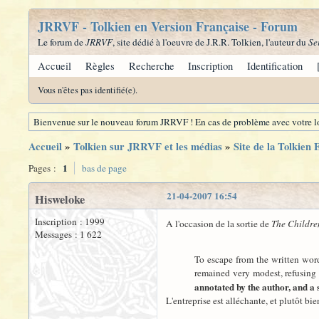
JRRVF - Tolkien en Version Française - Forum
Le forum de
JRRVF
, site dédié à l'oeuvre de J.R.R. Tolkien, l'auteur du
Se
Accueil
Règles
Recherche
Inscription
Identification
Vous n'êtes pas identifié(e).
Bienvenue sur le nouveau forum JRRVF ! En cas de problème avec votre lo
Accueil
»
Tolkien sur JRRVF et les médias
»
Site de la Tolkien 
1
Pages :
bas de page
21-04-2007 16:54
Hisweloke
Inscription : 1999
A l'occasion de la sortie de
The Childre
Messages : 1 622
To escape from the written word 
remained very modest, refusing 
annotated by the author, and a 
L'entreprise est alléchante, et plutôt bie