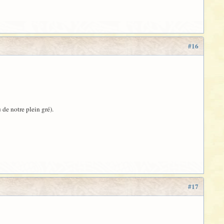
#16
 de notre plein gré).
#17