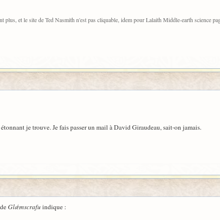
plus, et le site de Ted Nasmith n'est pas cliquable, idem pour Lalaith Middle-earth science pa
t étonnant je trouve. Je fais passer un mail à David Giraudeau, sait-on jamais.
 de
Glǽmscrafu
indique :