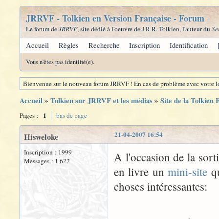
JRRVF - Tolkien en Version Française - Forum
Le forum de
JRRVF
, site dédié à l'oeuvre de J.R.R. Tolkien, l'auteur du
Se
Accueil
Règles
Recherche
Inscription
Identification
Vous n'êtes pas identifié(e).
Bienvenue sur le nouveau forum JRRVF ! En cas de problème avec votre lo
Accueil
»
Tolkien sur JRRVF et les médias
»
Site de la Tolkien 
1
Pages :
bas de page
21-04-2007 16:54
Hisweloke
Inscription : 1999
A l'occasion de la sort
Messages : 1 622
en livre un
mini-site
qu
choses intéressantes: