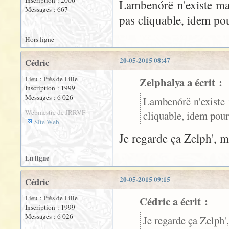
Inscription : 2006
Lambenórë n'existe mal
Messages : 667
pas cliquable, idem po
Hors ligne
20-05-2015 08:47
Cédric
Lieu : Près de Lille
Zelphalya a écrit :
Inscription : 1999
Messages : 6 026
Lambenórë n'existe 
Webmestre de JRRVF
cliquable, idem pour
Site Web
Je regarde ça Zelph', m
En ligne
20-05-2015 09:15
Cédric
Lieu : Près de Lille
Cédric a écrit :
Inscription : 1999
Messages : 6 026
Je regarde ça Zelph',