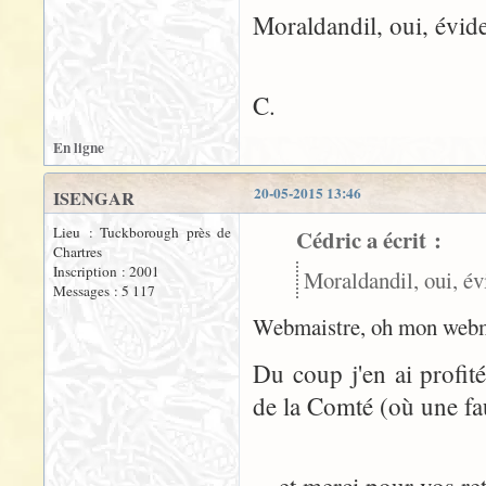
Moraldandil, oui, évide
C.
En ligne
20-05-2015 13:46
ISENGAR
Lieu : Tuckborough près de
Cédric a écrit :
Chartres
Inscription : 2001
Moraldandil, oui, év
Messages : 5 117
Webmaistre, oh mon webmai
Du coup j'en ai profit
de la Comté (où une faut