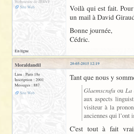
Webmestre de JRRVF
Voilà qui est fait. Pou
Site Web
un mail à David Giraud
Bonne journée,
Cédric.
En ligne
20-05-2015 12:19
Moraldandil
Lieu : Paris 18e
Tant que nous y somme
Inscription : 2001
Messages : 887
Glaemscrafu
ou
La 
Site Web
aux aspects linguist
visiteur à la prono
anciennes qui l’ont i
C'est tout à fait vra