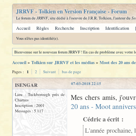
JRRVF - Tolkien en Version Française - Forum
Le forum de
JRRVF
, site dédié à l'oeuvre de J.R.R. Tolkien, l'auteur du
Se
Accueil
Règles
Recherche
Inscription
Identification
Vous n'êtes pas identifié(e).
Bienvenue sur le nouveau forum JRRVF ! En cas de problème avec votre lo
Accueil
»
Tolkien sur JRRVF et les médias
»
Moot des 20 ans 
1
Pages :
2
Suivant
bas de page
07-03-2018 22:15
ISENGAR
Lieu : Tuckborough près de
Mes chers amis, j'ouvr
Chartres
20 ans - Moot annivers
Inscription : 2001
Messages : 5 117
Cédric a écrit :
L'année prochaine, 