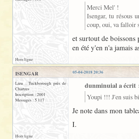
Merci Mel' !
Isengar, tu résous u
coup, oui, va falloir
et surtout de boissons p
en été y'en n'a jamais a
Hors ligne
05-04-2018 20:36
ISENGAR
Lieu : Tuckborough près de
dunminuial a écrit 
Chartres
Inscription : 2001
Youpi !!! J'en suis 
Messages : 5 117
Je note dans mon table
I.
Hors ligne