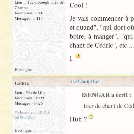
Lieu : Tuckborough près de
Cool !
Chartres
Inscription : 2001
Je vais commencer à p
Messages : 5 117
et quand", "qui dort où
boire, à manger", "qui
chant de Cédric", etc...
I.
Hors ligne
21-03-2018 22:46
Cédric
Lieu : Près de Lille
ISENGAR a écrit :
Inscription : 1999
Messages : 6 026
tour de chant de Cédr
Webmestre de JRRVF
Huh ?
Site Web
Hors ligne