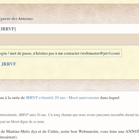
igneur des Anneaux
.
[JRRVF]
gin / mot de passe, n'hésitez pas à me contacter (webmaster@jrrvf.com)
de JRRVF
au à la suite de
JRRVF a bientôt 20 ans - Moot anniversaire
dans lequel
 précisément,
JRRVF
aura 20 ans. Un long chemin que nous avons parcouru ensemble durant lequel 
sageai un Moot digne de ce nom.
om de Martine-Melo dye et de Cédric, notre bon Webmaistre, vous faire une ANNON
ressèrent).