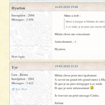
16-03-2018 19:08
Hyarion
Inscription : 2004
Silmo a écrit :
Messages : 2 656
Merci à Isengar et Martine de cette 
A ce stade, je ne peux pas encore dire
Même chose me concernant.
Amicalement, :-)
Hyarion.
Hors ligne
19-03-2018 21:43
Yyr
Lieu : Reims
Même chose pour moi également.
Inscription : 2001
À savoir un grand très grand merci à Ma
Messages : 3 412
Et que je ne puis m'engager à ce stade.
Et que je note sérieusement
.
Site Web
Je t'envoie un petit message Cédric.
Jérôme