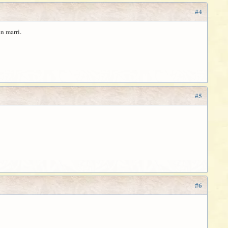
#4
en marri.
#5
#6