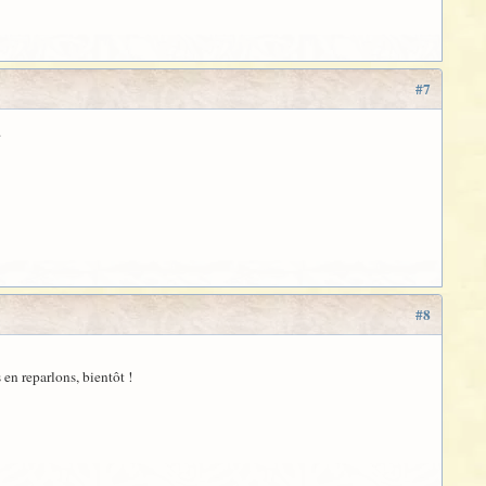
#7
.
#8
 en reparlons, bientôt !