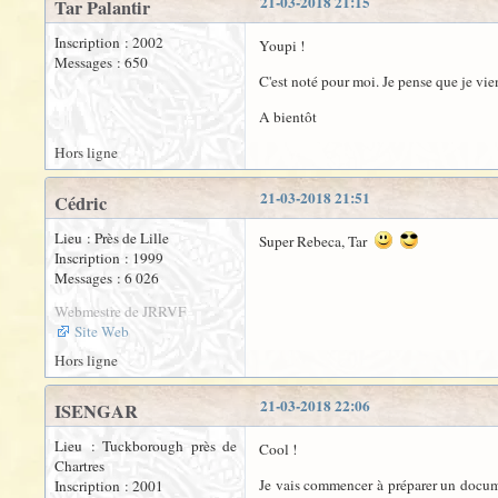
21-03-2018 21:15
Tar Palantir
Inscription : 2002
Youpi !
Messages : 650
C'est noté pour moi. Je pense que je vie
A bientôt
Hors ligne
21-03-2018 21:51
Cédric
Lieu : Près de Lille
Super Rebeca, Tar
Inscription : 1999
Messages : 6 026
Webmestre de JRRVF
Site Web
Hors ligne
21-03-2018 22:06
ISENGAR
Lieu : Tuckborough près de
Cool !
Chartres
Je vais commencer à préparer un documen
Inscription : 2001