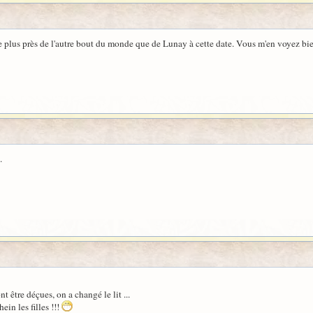
'être plus près de l'autre bout du monde que de Lunay à cette date. Vous m'en voyez bi
.
nt être déçues, on a changé le lit ...
in les filles !!!