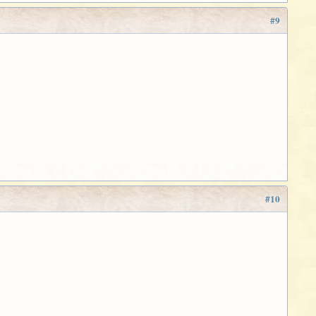
#9
#10