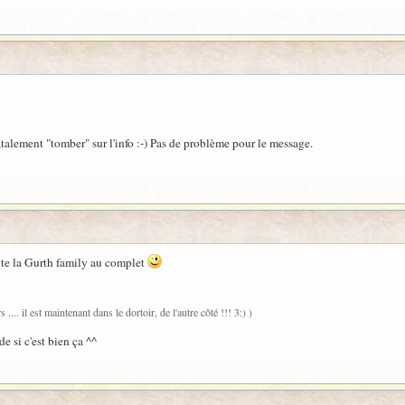
atalement "tomber" sur l'info :-) Pas de problème pour le message.
oute la Gurth family au complet
s .... il est maintenant dans le dortoir, de l'autre côté !!! 3:) )
e si c'est bien ça ^^