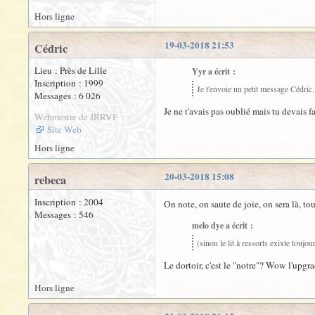
Hors ligne
19-03-2018 21:53
Cédric
Lieu : Près de Lille
Yyr a écrit :
Inscription : 1999
Je t'envoie un petit message Cédric.
Messages : 6 026
Je ne t'avais pas oublié mais tu devais f
Webmestre de JRRVF
Site Web
Hors ligne
20-03-2018 15:08
rebeca
Inscription : 2004
On note, on saute de joie, on sera là, t
Messages : 546
melo dye a écrit :
(sinon le lit à ressorts exixte toujour
Le dortoir, c'est le "notre"? Wow l'upgrad
Hors ligne