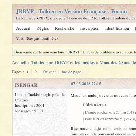
JRRVF - Tolkien en Version Française - Forum
Le forum de
JRRVF
, site dédié à l'oeuvre de J.R.R. Tolkien, l'auteur du
Se
Accueil
Règles
Recherche
Inscription
Identification
Vous n'êtes pas identifié(e).
Bienvenue sur le nouveau forum JRRVF ! En cas de problème avec votre lo
Accueil
»
Tolkien sur JRRVF et les médias
»
Moot des 20 ans 
1
Pages :
2
Suivant
bas de page
07-03-2018 22:15
ISENGAR
Lieu : Tuckborough près de
Mes chers amis, j'ouvre ce nouveau fuse
Chartres
Cédric a écrit :
Inscription : 2001
Messages : 5 117
L'année prochaine, le 25 juin 2018
Pour fêter cet anniversaire, j’envi
Il se trouve que je souhaiterais, au n
tous ceux qui le pouvaient encore se red