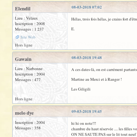
08-03-2018 07:02
Elendil
Lieu : Velaux
Hélas, trois fois hélas, je crains fort d
Inscription : 2008
E.
Messages : 1 237
Site Web
Hors ligne
08-03-2018 19:48
Gawain
Lieu : Narbonne
A ces dates-là, on est carrément partants
Inscription : 2004
Martine au Merci et à Ranger !
Messages : 477
Les Giligili
Hors ligne
09-03-2018 19:45
melo dye
Inscription : 2004
hi hi on note!!!
Messages : 358
chambre du haut réservée .... les filles vo
ON NE SAUTE PAS sur le lit tout neuf he