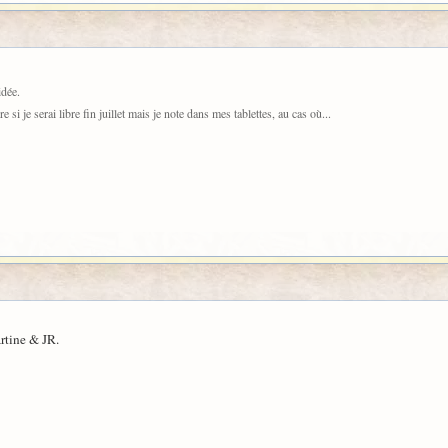
idée.
 si je serai libre fin juillet mais je note dans mes tablettes, au cas où...
rtine & JR.