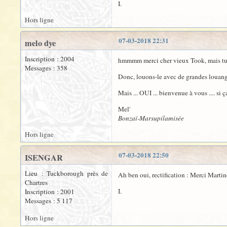
I.
Hors ligne
07-03-2018 22:31
melo dye
Inscription : 2004
hmmmm merci cher vieux Took, mais tu as 
Messages : 358
Donc, louons-le avec de grandes louan
Mais ... OUI ... bienvenue à vous .... si
Mel'
Bonzaï-Marsupilamisée
Hors ligne
07-03-2018 22:50
ISENGAR
Lieu : Tuckborough près de
Ah ben oui, rectification : Merci Marti
Chartres
I.
Inscription : 2001
Messages : 5 117
Hors ligne