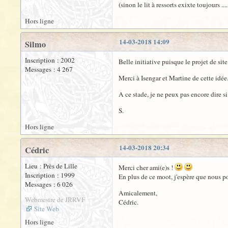
(sinon le lit à ressorts exixte toujours ...
Hors ligne
14-03-2018 14:09
Silmo
Inscription : 2002
Belle initiative puisque le projet de sit
Messages : 4 267
Merci à Isengar et Martine de cette idée
A ce stade, je ne peux pas encore dire si j
S.
Hors ligne
14-03-2018 20:34
Cédric
Lieu : Près de Lille
Merci cher ami(e)s !
Inscription : 1999
En plus de ce moot, j'espère que nous po
Messages : 6 026
Amicalement,
Webmestre de JRRVF
Cédric.
Site Web
Hors ligne