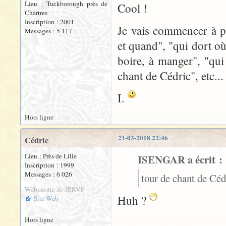
Lieu : Tuckborough près de
Cool !
Chartres
Inscription : 2001
Je vais commencer à p
Messages : 5 117
et quand", "qui dort où
boire, à manger", "qui
chant de Cédric", etc...
I.
Hors ligne
21-03-2018 22:46
Cédric
Lieu : Près de Lille
ISENGAR a écrit :
Inscription : 1999
Messages : 6 026
tour de chant de Cédr
Webmestre de JRRVF
Huh ?
Site Web
Hors ligne