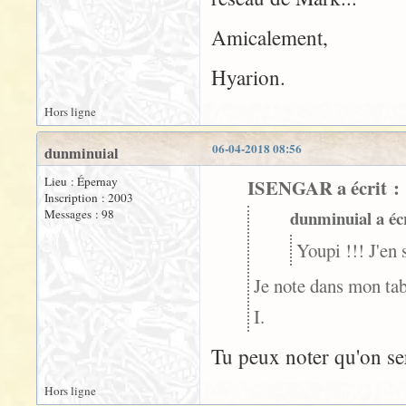
Amicalement,
Hyarion.
Hors ligne
06-04-2018 08:56
dunminuial
Lieu : Épernay
ISENGAR a écrit :
Inscription : 2003
Messages : 98
dunminuial a écr
Youpi !!! J'en
Je note dans mon tab
I.
Tu peux noter qu'on ser
Hors ligne