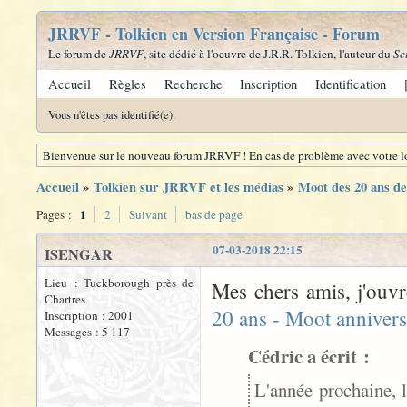
JRRVF - Tolkien en Version Française - Forum
Le forum de
JRRVF
, site dédié à l'oeuvre de J.R.R. Tolkien, l'auteur du
Se
Accueil
Règles
Recherche
Inscription
Identification
Vous n'êtes pas identifié(e).
Bienvenue sur le nouveau forum JRRVF ! En cas de problème avec votre lo
Accueil
»
Tolkien sur JRRVF et les médias
»
Moot des 20 ans 
1
Pages :
2
Suivant
bas de page
07-03-2018 22:15
ISENGAR
Lieu : Tuckborough près de
Mes chers amis, j'ouvr
Chartres
20 ans - Moot annivers
Inscription : 2001
Messages : 5 117
Cédric a écrit :
L'année prochaine, 