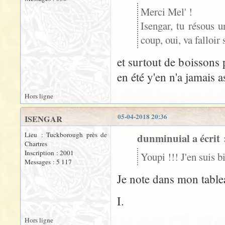
Merci Mel' !
Isengar, tu résous u
coup, oui, va falloir
et surtout de boissons p
en été y'en n'a jamais a
Hors ligne
05-04-2018 20:36
ISENGAR
Lieu : Tuckborough près de
dunminuial a écrit 
Chartres
Inscription : 2001
Youpi !!! J'en suis 
Messages : 5 117
Je note dans mon table
I.
Hors ligne