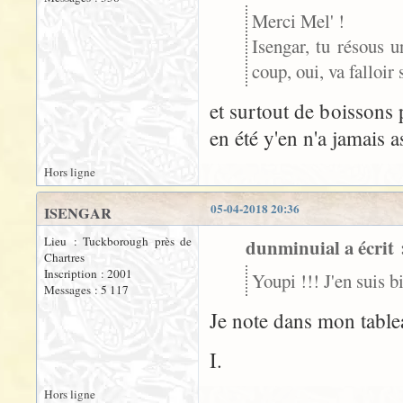
Merci Mel' !
Isengar, tu résous u
coup, oui, va falloir
et surtout de boissons p
en été y'en n'a jamais a
Hors ligne
05-04-2018 20:36
ISENGAR
Lieu : Tuckborough près de
dunminuial a écrit 
Chartres
Inscription : 2001
Youpi !!! J'en suis 
Messages : 5 117
Je note dans mon table
I.
Hors ligne