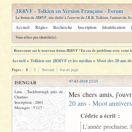
JRRVF - Tolkien en Version Française - Forum
Le forum de
JRRVF
, site dédié à l'oeuvre de J.R.R. Tolkien, l'auteur du
Se
Accueil
Règles
Recherche
Inscription
Identification
Vous n'êtes pas identifié(e).
Bienvenue sur le nouveau forum JRRVF ! En cas de problème avec votre lo
Accueil
»
Tolkien sur JRRVF et les médias
»
Moot des 20 ans 
1
Pages :
2
Suivant
bas de page
07-03-2018 22:15
ISENGAR
Lieu : Tuckborough près de
Mes chers amis, j'ouvr
Chartres
20 ans - Moot annivers
Inscription : 2001
Messages : 5 117
Cédric a écrit :
L'année prochaine, 