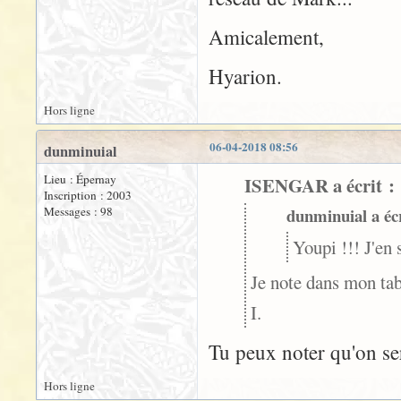
Amicalement,
Hyarion.
Hors ligne
06-04-2018 08:56
dunminuial
Lieu : Épernay
ISENGAR a écrit :
Inscription : 2003
Messages : 98
dunminuial a écr
Youpi !!! J'en
Je note dans mon tab
I.
Tu peux noter qu'on ser
Hors ligne