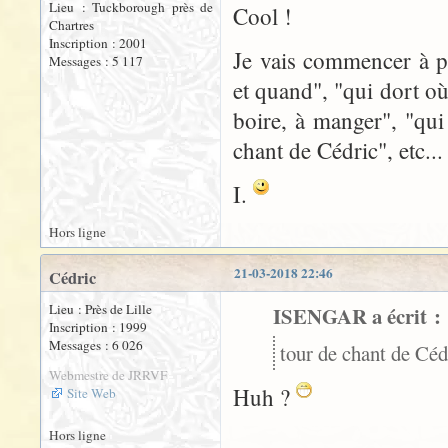
Lieu : Tuckborough près de
Cool !
Chartres
Inscription : 2001
Je vais commencer à p
Messages : 5 117
et quand", "qui dort où
boire, à manger", "qui
chant de Cédric", etc...
I.
Hors ligne
21-03-2018 22:46
Cédric
Lieu : Près de Lille
ISENGAR a écrit :
Inscription : 1999
Messages : 6 026
tour de chant de Cédr
Webmestre de JRRVF
Huh ?
Site Web
Hors ligne