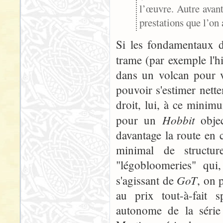
l’œuvre. Autre avan
prestations que l’on 
Si les fondamentaux d
trame (par exemple l'h
dans un volcan pour v
pouvoir s'estimer net
droit, lui, à ce mini
Hobbit
pour un
objec
davantage la route en 
minimal de structur
"légobloomeries" qui,
GoT
s'agissant de
, on 
au prix tout-à-fait 
autonome de la série