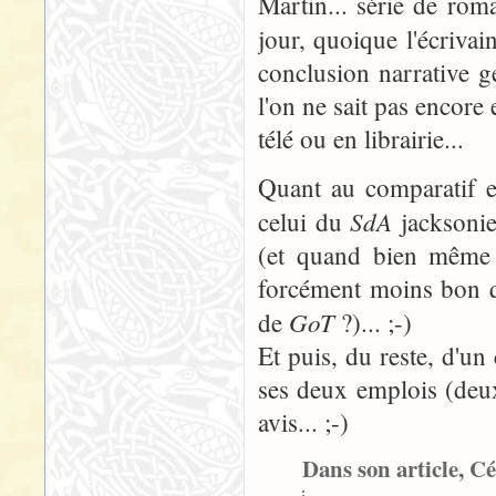
Martin... série de rom
jour, quoique l'écrivai
conclusion narrative gé
l'on ne sait pas encore
télé ou en librairie...
Quant au comparatif en
SdA
celui du
jacksonien
(et quand bien même :
forcément moins bon q
GoT
de
?)... ;-)
Et puis, du reste, d'un
ses deux emplois (deux
avis... ;-)
Dans son article, Cé