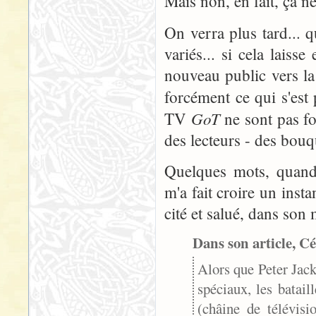
Mais non, en fait, ça ne 
On verra plus tard... q
variés... si cela laiss
nouveau public vers la 
forcément ce qui s'est
GoT
TV
ne sont pas f
des lecteurs - des bouq
Quelques mots, quand
m'a fait croire un insta
cité et salué, dans son 
Dans son article, Cé
Alors que Peter Jack
spéciaux, les batai
(châine de télévisi