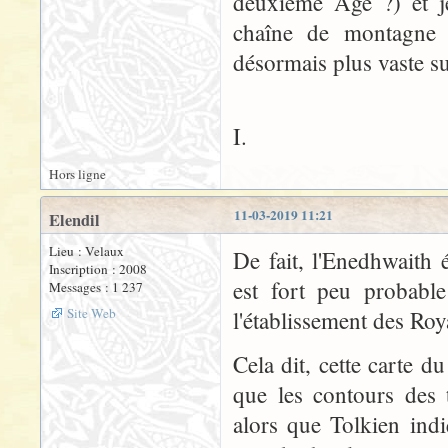
deuxième Age ?) et je
chaîne de montagne à
désormais plus vaste s
I.
Hors ligne
11-03-2019 11:21
Elendil
Lieu : Velaux
De fait, l'Enedhwaith 
Inscription : 2008
est fort peu probable
Messages : 1 237
Site Web
l'établissement des Roy
Cela dit, cette carte d
que les contours des 
alors que Tolkien ind