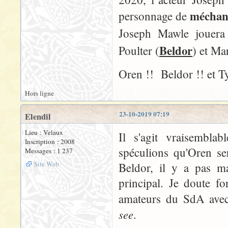
méchant
personnage de
Joseph Mawle jouer
Beldor
Poulter (
) et Ma
Oren !! Beldor !! et
Hors ligne
23-10-2019 07:19
Elendil
Lieu : Velaux
Il s'agit vraisembla
Inscription : 2008
spéculions qu'Oren se
Messages : 1 237
Site Web
Beldor, il y a pas ma
principal. Je doute fo
amateurs du SdA avec
see
.