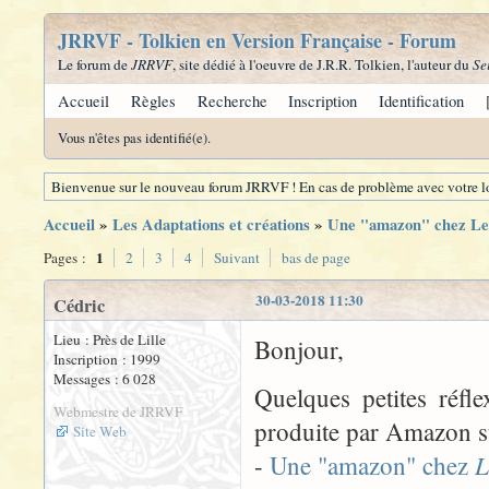
JRRVF - Tolkien en Version Française - Forum
Le forum de
JRRVF
, site dédié à l'oeuvre de J.R.R. Tolkien, l'auteur du
Se
Accueil
Règles
Recherche
Inscription
Identification
Vous n'êtes pas identifié(e).
Bienvenue sur le nouveau forum JRRVF ! En cas de problème avec votre lo
Accueil
»
Les Adaptations et créations
»
Une "amazon" chez Le
1
Pages :
2
3
4
Suivant
bas de page
30-03-2018 11:30
Cédric
Lieu : Près de Lille
Bonjour,
Inscription : 1999
Messages : 6 028
Quelques petites réfl
Webmestre de JRRVF
produite par Amazon s
Site Web
L
-
Une "amazon" chez