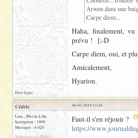
Chouette...Tolkien 
Arwen dans une baig
Carpe diem...
Haha, finalement, vu 
prévu ! ];-D
Carpe diem, oui, et plu
Amicalement,
Hyarion.
Hors ligne
06-01-2019 11:44
Cédric
Lieu : Près de Lille
Faut-il s'en réjouir ?
Inscription : 1999
https://www.journald
Messages : 6 028
Webmestre de JRRVF