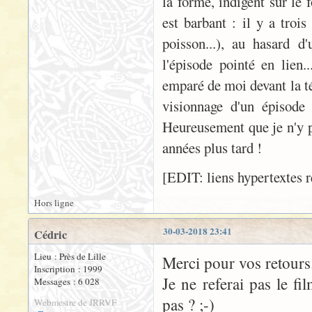
la forme, indigent sur le 
est barbant : il y a trois
poisson...), au hasard d
l'épisode pointé en lien..
emparé de moi devant la té
visionnage d'un épisode 
Heureusement que je n'y p
années plus tard !
[EDIT: liens hypertextes r
Hors ligne
30-03-2018 23:41
Cédric
Lieu : Près de Lille
Merci pour vos retours
Inscription : 1999
Je ne referai pas le fil
Messages : 6 028
pas ? ;-)
Webmestre de JRRVF