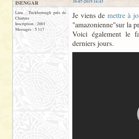
30-07-2019 16:43
ISENGAR
Lieu : Tuckborough près de
Je viens de
mettre à jo
Chartres
"amazonienne"sur la pr
Inscription : 2001
Messages : 5 117
Voici également le f
derniers jours.