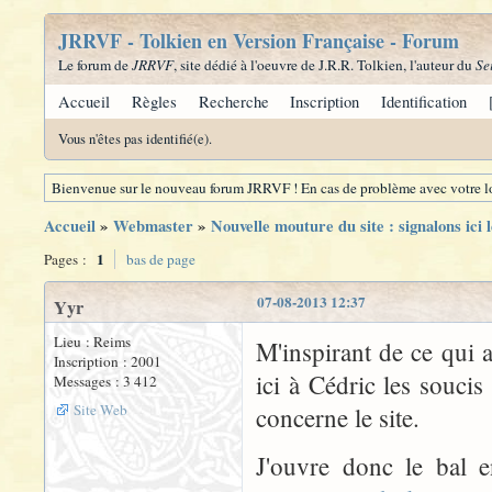
JRRVF - Tolkien en Version Française - Forum
Le forum de
JRRVF
, site dédié à l'oeuvre de J.R.R. Tolkien, l'auteur du
Se
Accueil
Règles
Recherche
Inscription
Identification
Vous n'êtes pas identifié(e).
Bienvenue sur le nouveau forum JRRVF ! En cas de problème avec votre lo
Accueil
»
Webmaster
»
Nouvelle mouture du site : signalons ici 
1
Pages :
bas de page
07-08-2013 12:37
Yyr
Lieu : Reims
M'inspirant de ce qui a
Inscription : 2001
ici à Cédric les soucis
Messages : 3 412
Site Web
concerne le site.
J'ouvre donc le bal e