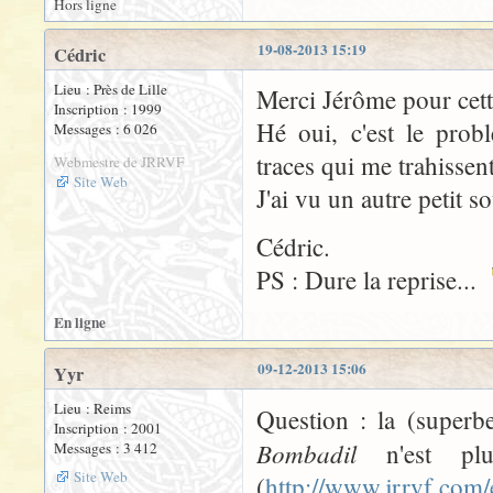
Hors ligne
19-08-2013 15:19
Cédric
Lieu : Près de Lille
Merci Jérôme pour cette
Inscription : 1999
Hé oui, c'est le prob
Messages : 6 026
traces qui me trahissen
Webmestre de JRRVF
Site Web
J'ai vu un autre petit s
Cédric.
PS : Dure la reprise...
En ligne
09-12-2013 15:06
Yyr
Lieu : Reims
Question : la (superb
Inscription : 2001
Bombadil
n'est plu
Messages : 3 412
Site Web
(
http://www.jrrvf.com/