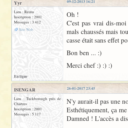
09-12-2013 16:21
Yyr
Lieu : Reims
Oh !
Inscription : 2001
C'est pas vrai dis-moi
Messages : 3 412
Site Web
mals chaussés mais tou
casse était sans effet p
Bon ben ... :)
Merci chef :) :) :)
En ligne
26-01-2017 23:45
ISENGAR
Lieu : Tuckborough près de
N'y aurait-il pas une n
Chartres
Esthétiquement, ça me p
Inscription : 2001
Messages : 5 117
Damned ! L'accès a dis