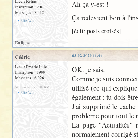
Lieu : Reims
Ah ça y-est !
Inscription : 2001
Messages : 3 412
Ça redevient bon à l'ins
Site Web
[édit: posts croisés]
En ligne
03-02-2020 11:04
Cédric
Lieu : Près de Lille
OK, je sais.
Inscription : 1999
Comme je suis connecté 
Messages : 6 026
utilisé (ce qui expliqu
Webmestre de JRRVF
Site Web
également : tu dois êtr
J'ai supprimé le cache 
problème pour tout le 
La page "Actualités" 
normalement corrigé st