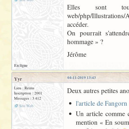
Elles sont to
web/php/Illustration
accéder.
On pourrait s'attend
hommage » ?
Jérôme
En ligne
04-11-2019 13:43
Yyr
Lieu : Reims
Deux autres petites ano
Inscription : 2001
Messages : 3 412
l'article de Fangorn
Site Web
Un article comme c
mention « En soumet