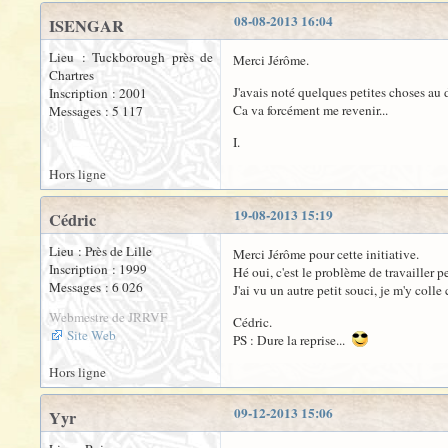
08-08-2013 16:04
ISENGAR
Lieu : Tuckborough près de
Merci Jérôme.
Chartres
J'avais noté quelques petites choses au 
Inscription : 2001
Ca va forcément me revenir...
Messages : 5 117
I.
Hors ligne
19-08-2013 15:19
Cédric
Lieu : Près de Lille
Merci Jérôme pour cette initiative.
Inscription : 1999
Hé oui, c'est le problème de travailler 
Messages : 6 026
J'ai vu un autre petit souci, je m'y colle
Webmestre de JRRVF
Cédric.
Site Web
PS : Dure la reprise...
Hors ligne
09-12-2013 15:06
Yyr