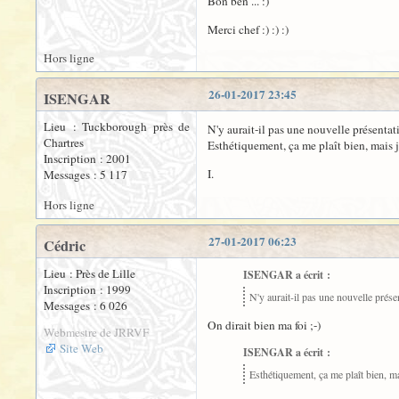
Bon ben ... :)
Merci chef :) :) :)
Hors ligne
26-01-2017 23:45
ISENGAR
Lieu : Tuckborough près de
N'y aurait-il pas une nouvelle présentat
Chartres
Esthétiquement, ça me plaît bien, mais j
Inscription : 2001
I.
Messages : 5 117
Hors ligne
27-01-2017 06:23
Cédric
Lieu : Près de Lille
ISENGAR a écrit :
Inscription : 1999
N'y aurait-il pas une nouvelle présen
Messages : 6 026
On dirait bien ma foi ;-)
Webmestre de JRRVF
Site Web
ISENGAR a écrit :
Esthétiquement, ça me plaît bien, ma