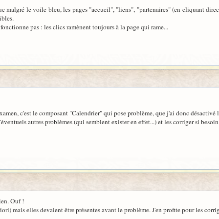
que malgré le voile bleu, les pages "accueil", "liens", "partenaires" (en cliquant di
ibles.
fonctionne pas : les clics ramènent toujours à la page qui rame...
amen, c'est le composant "Calendrier" qui pose problème, que j'ai donc désactivé l
'éventuels autres problèmes (qui semblent exister en effet...) et les corriger si besoin.
ien. Ouf !
ri) mais elles devaient être présentes avant le problème. J'en profite pour les corrige