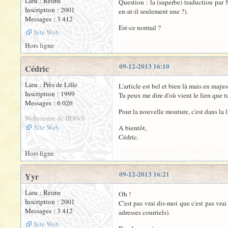
Lieu : Reims
Question : la (superbe) traduction par
Inscription : 2001
en-at-il seulement une ?).
Messages : 3 412
Est-ce normal ?
Site Web
Hors ligne
09-12-2013 16:10
Cédric
Lieu : Près de Lille
L'article est bel et bien là mais en maju
Inscription : 1999
Tu peux me dire d'où vient le lien que tu
Messages : 6 026
Pour la nouvelle mouture, c'est dans la li
Webmestre de JRRVF
Site Web
A bientôt,
Cédric.
Hors ligne
09-12-2013 16:21
Yyr
Lieu : Reims
Oh !
Inscription : 2001
C'est pas vrai dis-moi que c'est pas vra
Messages : 3 412
adresses courriels).
Site Web