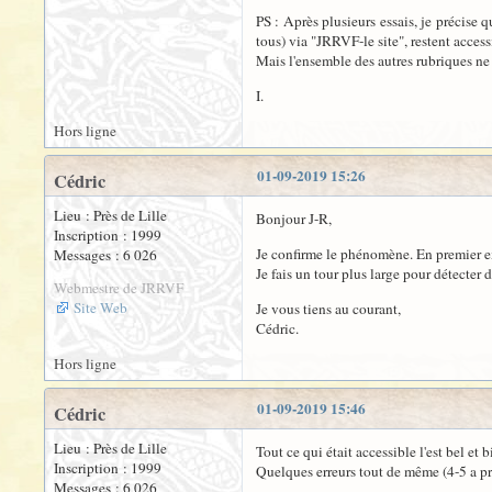
PS : Après plusieurs essais, je précise 
tous) via "JRRVF-le site", restent access
Mais l'ensemble des autres rubriques ne 
I.
Hors ligne
01-09-2019 15:26
Cédric
Lieu : Près de Lille
Bonjour J-R,
Inscription : 1999
Je confirme le phénomène. En premier ex
Messages : 6 026
Je fais un tour plus large pour détecter d
Webmestre de JRRVF
Site Web
Je vous tiens au courant,
Cédric.
Hors ligne
01-09-2019 15:46
Cédric
Lieu : Près de Lille
Tout ce qui était accessible l'est bel et b
Inscription : 1999
Quelques erreurs tout de même (4-5 a prio
Messages : 6 026