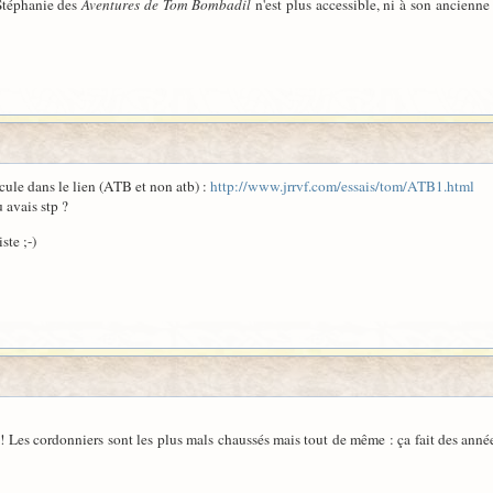
 Stéphanie des
Aventures de Tom Bombadil
n'est plus accessible, ni à son ancienne 
scule dans le lien (ATB et non atb) :
http://www.jrrvf.com/essais/tom/ATB1.html
 avais stp ?
ste ;-)
i ! Les cordonniers sont les plus mals chaussés mais tout de même : ça fait des année