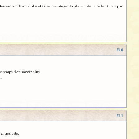
rectement sur Hisweloke et Glaemscrafu) et la plupart des articles (mais pas
#10
e temps d'en savoir plus.
..
#11
r très vite.