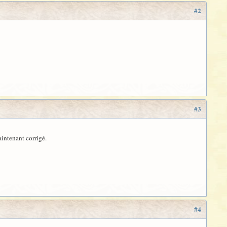
#2
#3
intenant corrigé.
#4