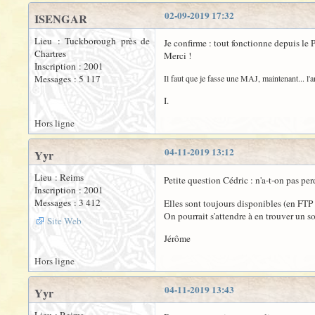
02-09-2019 17:32
ISENGAR
Lieu : Tuckborough près de
Je confirme : tout fonctionne depuis le
Chartres
Merci !
Inscription : 2001
Messages : 5 117
Il faut que je fasse une MAJ, maintenant... l'a
I.
Hors ligne
04-11-2019 13:12
Yyr
Lieu : Reims
Petite question Cédric : n'a-t-on pas per
Inscription : 2001
Messages : 3 412
Elles sont toujours disponibles (en FTP
On pourrait s'attendre à en trouver un 
Site Web
Jérôme
Hors ligne
04-11-2019 13:43
Yyr
Lieu : Reims