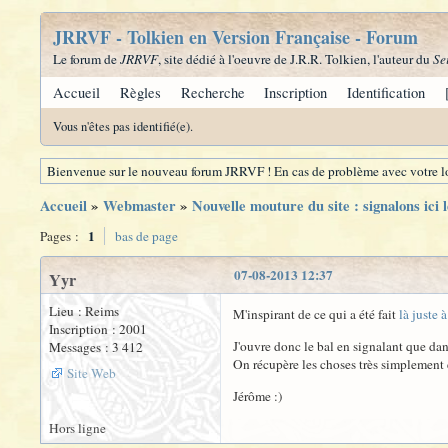
JRRVF - Tolkien en Version Française - Forum
Le forum de
JRRVF
, site dédié à l'oeuvre de J.R.R. Tolkien, l'auteur du
Se
Accueil
Règles
Recherche
Inscription
Identification
Vous n'êtes pas identifié(e).
Bienvenue sur le nouveau forum JRRVF ! En cas de problème avec votre lo
Accueil
»
Webmaster
»
Nouvelle mouture du site : signalons ici 
1
Pages :
bas de page
07-08-2013 12:37
Yyr
Lieu : Reims
M'inspirant de ce qui a été fait
là juste 
Inscription : 2001
J'ouvre donc le bal en signalant que dan
Messages : 3 412
On récupère les choses très simplement
Site Web
Jérôme :)
Hors ligne