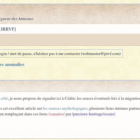
igneur des Anneaux
.
[JRRVF]
gin / mot de passe, n'hésitez pas à me contacter (webmaster@jrrvf.com)
les anomalies
à côté
, je nous propose de signaler ici à Cédric les soucis éventuels liés à la migration
s cet excellent article sur
les sources mythologiques
, plusieurs liens internes partent
 en remplaçant dans ces liens
/canaries/
par
/precieux-heritage/essais/
.