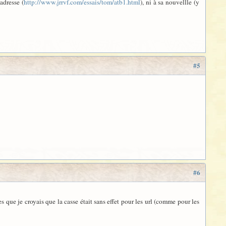
adresse (
http://www.jrrvf.com/essais/tom/atb1.html
), ni à sa nouvellle (y
#5
#6
s que je croyais que la casse était sans effet pour les url (comme pour les