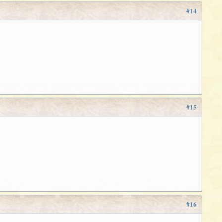
#14
#15
#16