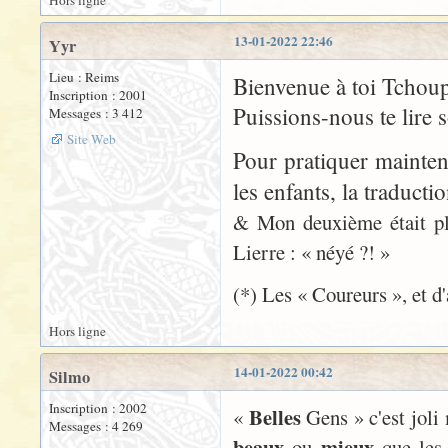
Hors ligne
13-01-2022 22:46
Yyr
Lieu : Reims
Bienvenue à toi Tchoup
Inscription : 2001
Puissions-nous te lire s
Messages : 3 412
Site Web
Pour pratiquer mainten
les enfants, la traduct
& Mon deuxième était pli
Lierre : « néyé ?! »
(*) Les « Coureurs », et d'
Hors ligne
14-01-2022 00:42
Silmo
Inscription : 2002
Belles
«
Gens » c'est joli
Messages : 4 269
beaux
mieux
ou
que les