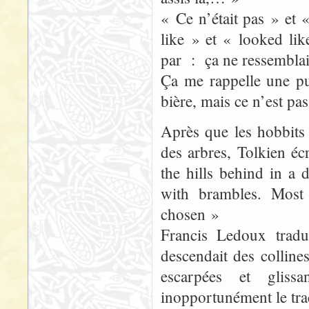
« Ce n’était pas » et 
like » et « looked lik
par : ça ne ressemblait
Ça me rappelle une pu
bière, mais ce n’est pas
Après que les hobbits 
des arbres, Tolkien é
the hills behind in a
with brambles. Most 
chosen »
Francis Ledoux tradu
descendait des colline
escarpées et gliss
inopportunément le trac