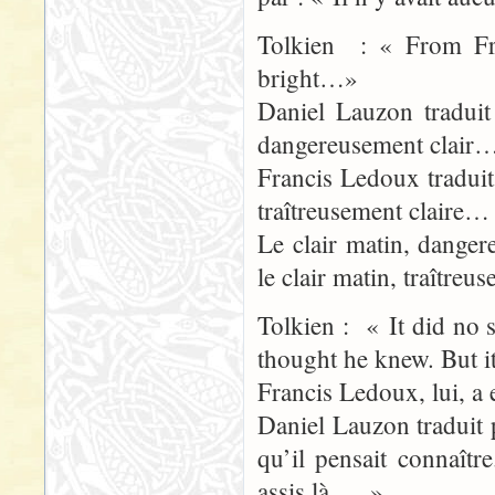
Tolkien : « From Fro
bright…»
Daniel Lauzon traduit
dangereusement clair
Francis Ledoux traduit
traîtreusement claire…
Le clair matin, danger
le clair matin, traîtreus
Tolkien : « It did no 
thought he knew. But i
Francis Ledoux, lui, a
Daniel Lauzon traduit 
qu’il pensait connaîtr
assis là,… »