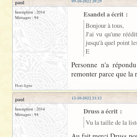
09-10-2022 20:29
paul
Inscription : 2014
Esandel a écrit :
Messages : 94
Bonjour à tous,
J'ai vu qu'une rééd
jusqu'à quel point le
E
Personne n'a répondu
remonter parce que la r
Hors ligne
12-10-2022 21:12
paul
Inscription : 2014
Druss a écrit :
Messages : 94
Vu la taille de la li
Au fait merci Druss po