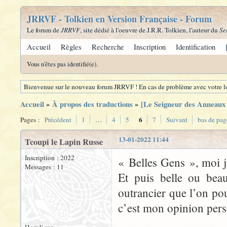
JRRVF - Tolkien en Version Française - Forum
Le forum de
JRRVF
, site dédié à l'oeuvre de J.R.R. Tolkien, l'auteur du
Se
Accueil
Règles
Recherche
Inscription
Identification
Vous n'êtes pas identifié(e).
Bienvenue sur le nouveau forum JRRVF ! En cas de problème avec votre lo
Accueil
»
À propos des traductions
»
[Le Seigneur des Anneaux -
6
Pages :
Précédent
1
…
4
5
7
Suivant
bas de pag
13-01-2022 11:44
Tcoupi le Lapin Russe
Inscription : 2022
« Belles Gens », moi j
Messages : 11
Et puis belle ou beau
outrancier que l’on po
c’est mon opinion pers