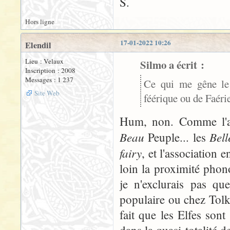
S.
Hors ligne
17-01-2022 10:26
Elendil
Lieu : Velaux
Silmo a écrit :
Inscription : 2008
Messages : 1 237
Ce qui me gêne le 
Site Web
féérique ou de Faéri
Hum, non. Comme l'a 
Beau
Bel
Peuple... les
fairy
, et l'association 
loin la proximité phon
je n'exclurais pas que
populaire ou chez Tolki
fait que les Elfes son