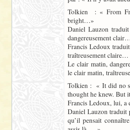
Tolkien : « From Fro
bright…»
Daniel Lauzon traduit
dangereusement clair
Francis Ledoux traduit
traîtreusement claire…
Le clair matin, danger
le clair matin, traîtreus
Tolkien : « It did no 
thought he knew. But i
Francis Ledoux, lui, a
Daniel Lauzon traduit 
qu’il pensait connaîtr
assis là,… »