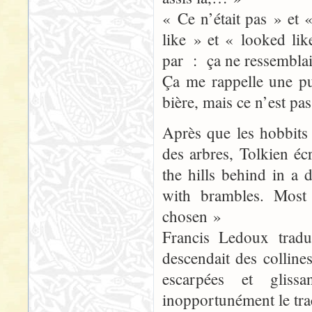
« Ce n’était pas » et 
like » et « looked lik
par : ça ne ressemblait
Ça me rappelle une pu
bière, mais ce n’est pas
Après que les hobbits 
des arbres, Tolkien é
the hills behind in a
with brambles. Most 
chosen »
Francis Ledoux tradu
descendait des colline
escarpées et gliss
inopportunément le trac