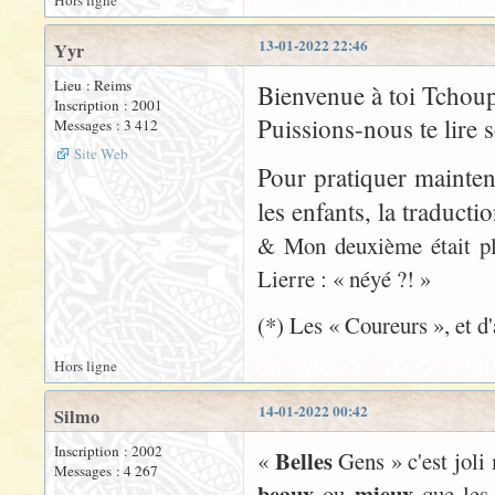
Hors ligne
13-01-2022 22:46
Yyr
Lieu : Reims
Bienvenue à toi Tchoup
Inscription : 2001
Puissions-nous te lire s
Messages : 3 412
Site Web
Pour pratiquer mainten
les enfants, la traduct
& Mon deuxième était pli
Lierre : « néyé ?! »
(*) Les « Coureurs », et d'
Hors ligne
14-01-2022 00:42
Silmo
Inscription : 2002
Belles
«
Gens » c'est joli
Messages : 4 267
beaux
mieux
ou
que les