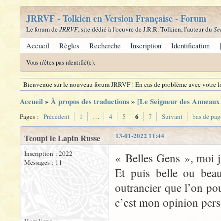
JRRVF - Tolkien en Version Française - Forum
Le forum de
JRRVF
, site dédié à l'oeuvre de J.R.R. Tolkien, l'auteur du
Se
Accueil
Règles
Recherche
Inscription
Identification
Vous n'êtes pas identifié(e).
Bienvenue sur le nouveau forum JRRVF ! En cas de problème avec votre lo
Accueil
»
À propos des traductions
»
[Le Seigneur des Anneaux -
6
Pages :
Précédent
1
…
4
5
7
Suivant
bas de pag
13-01-2022 11:44
Tcoupi le Lapin Russe
Inscription : 2022
« Belles Gens », moi j
Messages : 11
Et puis belle ou beau
outrancier que l’on po
c’est mon opinion pers