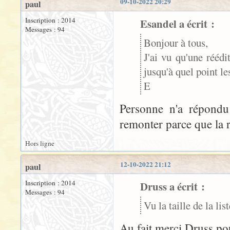
09-10-2022 20:29
paul
Inscription : 2014
Esandel a écrit :
Messages : 94
Bonjour à tous,
J'ai vu qu'une rééd
jusqu'à quel point le
E
Personne n'a répondu
remonter parce que la r
Hors ligne
12-10-2022 21:12
paul
Inscription : 2014
Druss a écrit :
Messages : 94
Vu la taille de la li
Au fait merci Druss po