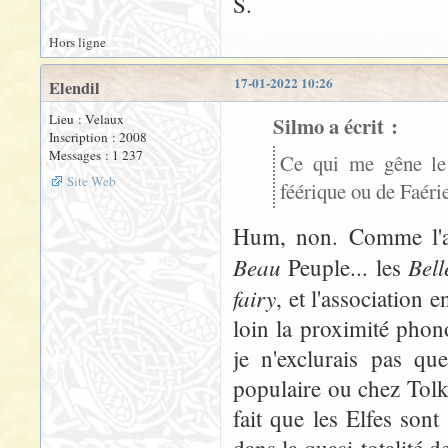
S.
Hors ligne
17-01-2022 10:26
Elendil
Lieu : Velaux
Silmo a écrit :
Inscription : 2008
Messages : 1 237
Ce qui me gêne le 
Site Web
féérique ou de Faéri
Hum, non. Comme l'a 
Beau
Bel
Peuple... les
fairy
, et l'association 
loin la proximité phon
je n'exclurais pas que
populaire ou chez Tolki
fait que les Elfes son