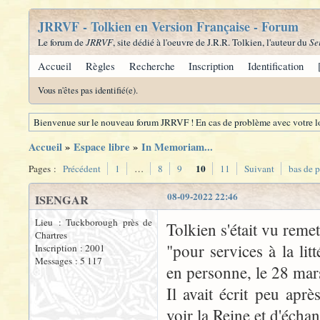
JRRVF - Tolkien en Version Française - Forum
Le forum de
JRRVF
, site dédié à l'oeuvre de J.R.R. Tolkien, l'auteur du
Se
Accueil
Règles
Recherche
Inscription
Identification
Vous n'êtes pas identifié(e).
Bienvenue sur le nouveau forum JRRVF ! En cas de problème avec votre lo
Accueil
»
Espace libre
»
In Memoriam...
10
Pages :
Précédent
1
…
8
9
11
Suivant
bas de 
08-09-2022 22:46
ISENGAR
Lieu : Tuckborough près de
Tolkien s'était vu reme
Chartres
"pour services à la lit
Inscription : 2001
Messages : 5 117
en personne, le 28 ma
Il avait écrit peu apr
voir la Reine et d'écha