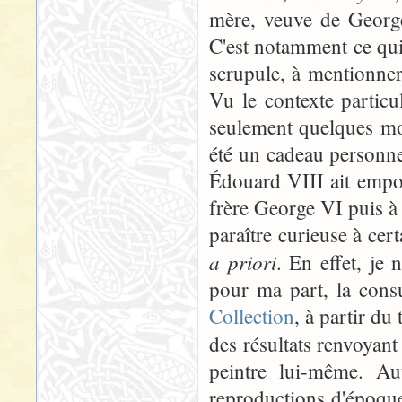
mère, veuve de George
C'est notamment ce qui 
scrupule, à mentionner
Vu le contexte particu
seulement quelques moi
été un cadeau personne
Édouard VIII ait empor
frère George VI puis à 
paraître curieuse à cer
a priori
. En effet, je 
pour ma part, la cons
Collection
, à partir du
des résultats renvoyant
peintre lui-même. Aut
reproductions d'époque