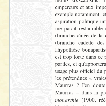
empereurs et aux impér
exemple notamment, et 
aspiration politique i
me parait restaurable 
(branche aînée de la 
(branche cadette de
l'hypothèse bonapartis
est trop forte dans ce 
parties, et qu'apporte
usage plus officiel du 
les prétendues « vraie
Maurras ? J'en doute 
Maurras – dans la pré
monarchie
(1900, réé