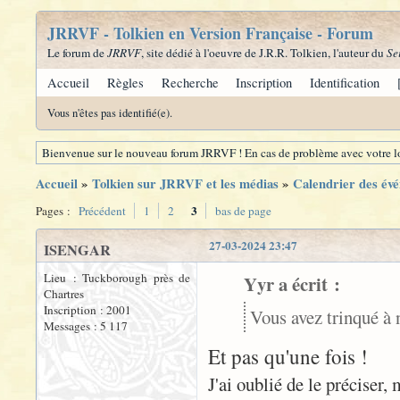
JRRVF - Tolkien en Version Française - Forum
Le forum de
JRRVF
, site dédié à l'oeuvre de J.R.R. Tolkien, l'auteur du
Se
Accueil
Règles
Recherche
Inscription
Identification
Vous n'êtes pas identifié(e).
Bienvenue sur le nouveau forum JRRVF ! En cas de problème avec votre lo
Accueil
»
Tolkien sur JRRVF et les médias
»
Calendrier des évé
3
Pages :
Précédent
1
2
bas de page
27-03-2024 23:47
ISENGAR
Lieu : Tuckborough près de
Yyr a écrit :
Chartres
Inscription : 2001
Vous avez trinqué à 
Messages : 5 117
Et pas qu'une fois !
J'ai oublié de le préciser,