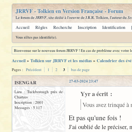
JRRVF - Tolkien en Version Française - Forum
Le forum de
JRRVF
, site dédié à l'oeuvre de J.R.R. Tolkien, l'auteur du
Se
Accueil
Règles
Recherche
Inscription
Identification
Vous n'êtes pas identifié(e).
Bienvenue sur le nouveau forum JRRVF ! En cas de problème avec votre lo
Accueil
»
Tolkien sur JRRVF et les médias
»
Calendrier des évé
3
Pages :
Précédent
1
2
bas de page
27-03-2024 23:47
ISENGAR
Lieu : Tuckborough près de
Yyr a écrit :
Chartres
Inscription : 2001
Vous avez trinqué à 
Messages : 5 117
Et pas qu'une fois !
J'ai oublié de le préciser,