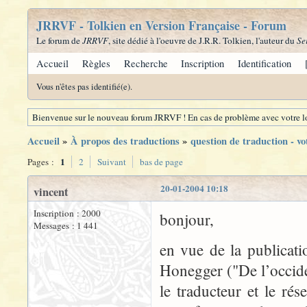
JRRVF - Tolkien en Version Française - Forum
Le forum de
JRRVF
, site dédié à l'oeuvre de J.R.R. Tolkien, l'auteur du
Se
Accueil
Règles
Recherche
Inscription
Identification
Vous n'êtes pas identifié(e).
Bienvenue sur le nouveau forum JRRVF ! En cas de problème avec votre lo
Accueil
»
À propos des traductions
»
question de traduction - vo
1
Pages :
2
Suivant
bas de page
20-01-2004 10:18
vincent
Inscription : 2000
bonjour,
Messages : 1 441
en vue de la publicati
Honegger ("De l’occide
le traducteur et le rés