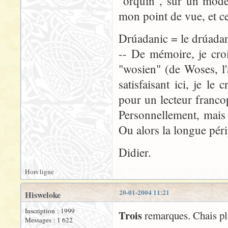
"orquin", sur un modèle
mon point de vue, et cel
Drúadanic = le drúada
-- De mémoire, je cro
"wosien" (de Woses, l
satisfaisant ici, je le
pour un lecteur franco
Personnellement, mais
Ou alors la longue pér
Didier.
Hors ligne
20-01-2004 11:21
Hisweloke
Inscription : 1999
Trois
remarques. Chais plu
Messages : 1 622