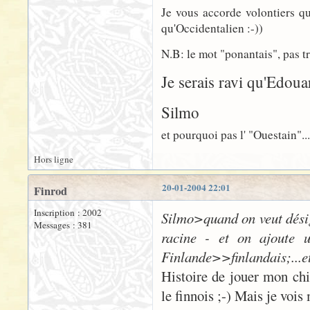
Je vous accorde volontiers qu
qu'Occidentalien :-))
N.B: le mot "ponantais", pas tr
Je serais ravi qu'Edoua
Silmo
et pourquoi pas l' "Ouestain"...?
Hors ligne
20-01-2004 22:01
Finrod
Inscription : 2002
Silmo>quand on veut désig
Messages : 381
racine - et on ajoute u
Finlande>>finlandais;...et
Histoire de jouer mon chia
le finnois ;-) Mais je vois