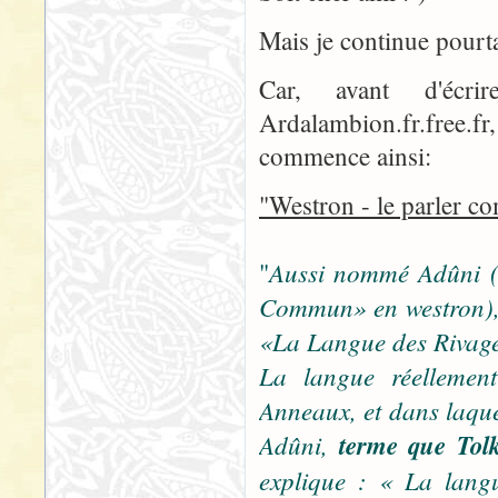
Mais je continue pourta
Car, avant d'écri
Ardalambion.fr.free.fr
commence ainsi:
"Westron - le parler 
Aussi nommé Adûni (
"
Commun» en westron), 
«La Langue des Rivag
La langue réellemen
Anneaux, et dans laquel
Adûni,
terme que Tolk
explique : « La langu