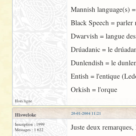
Mannish language(s) 
Black Speech = parler 
Dwarvish = langue des
Drúadanic = le drúada
Dunlendish = le dunle
Entish = l'entique (Le
Orkish = l'orque
Hors ligne
20-01-2004 11:21
Hisweloke
Inscription : 1999
Juste deux remarques, l
Messages : 1 622