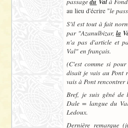
passage
du
Val
à Fondc
le pas
au lieu d'écrire "
S'il est tout à fait nor
par "
Azanulbizar,
la
Va
n'a pas d'article et p
Val" en français.
(C'est comme si pour
disait je vais au Pont 
vais à Pont rencontrer 
Bref, je suis gêné de
Dale = langue du Val"
Ledoux.
Dernière remarque (ju