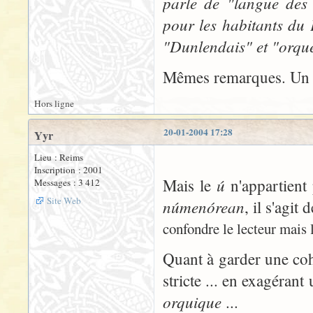
parle de "langue des
pour les habitants du 
"Dunlendais" et "orqu
Mêmes remarques. Un p
Hors ligne
20-01-2004 17:28
Yyr
Lieu : Reims
Inscription : 2001
ú
Mais le
n'appartient 
Messages : 3 412
Site Web
númenórean
, il s'agit
confondre le lecteur mais l
Quant à garder une coh
stricte ... en exagérant
orquique
...