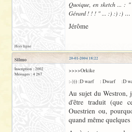
Quoique, en sketch ... : "
...
Gérard ! ! ! " ... :) :) :)
Jérôme
Hors ligne
20-01-2004 18:22
Silmo
Inscription : 2002
>>>>Orkike
Messages : 4 267
:-))) :D warf : Dwarf :D w
Au sujet du Westron, 
d'être traduit (que 
Ouestrien ou, pourquo
quand même quelques 