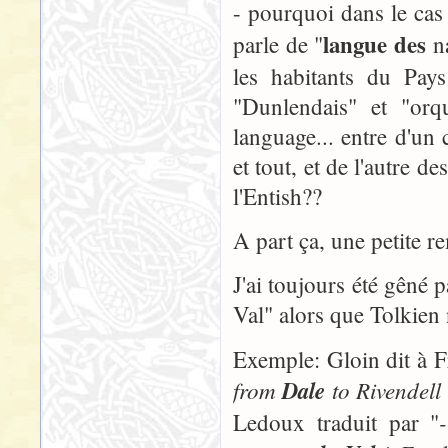
- pourquoi dans le cas
langue des
parle de "
na
les habitants du Pays
"Dunlendais" et "orq
language... entre d'un
et tout, et de l'autre d
l'Entish??
A part ça, une petite r
J'ai toujours été gêné p
Val" alors que Tolkien n
Exemple: Gloin dit à 
from
Dale
to Rivendell
Ledoux traduit par "