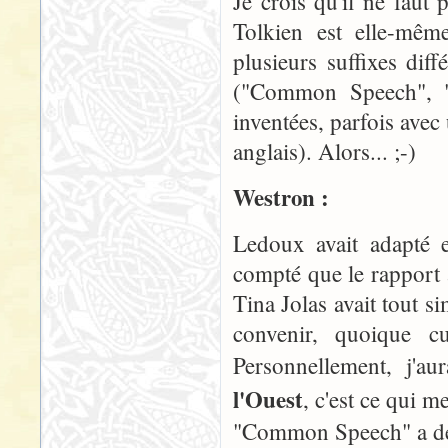
Je crois qu'il ne faut
Tolkien est elle-mêm
plusieurs suffixes dif
("Common Speech", "
inventées, parfois avec
anglais). Alors... ;-)
Westron :
Ledoux avait adapté e
compté que le rapport 
Tina Jolas avait tout 
convenir, quoique 
Personnellement, j'
l'Ouest
, c'est ce qui me
"Common Speech" a déj