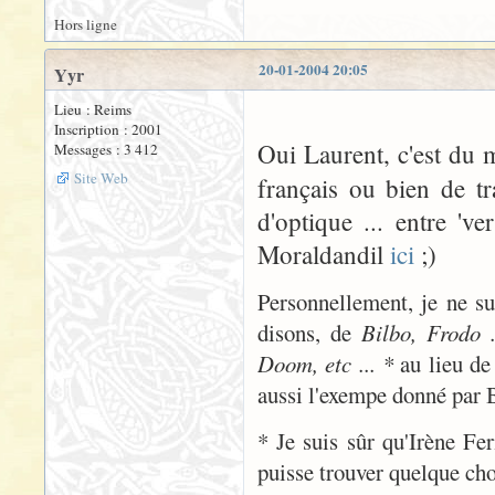
Hors ligne
20-01-2004 20:05
Yyr
Lieu : Reims
Inscription : 2001
Oui Laurent, c'est du
Messages : 3 412
Site Web
français ou bien de t
d'optique ... entre 've
Moraldandil
ici
;)
Personnellement, je ne sui
disons, de
Bilbo, Frodo .
Doom, etc ... *
au lieu d
aussi l'exempe donné par B
* Je suis sûr qu'Irène Fer
puisse trouver quelque chos