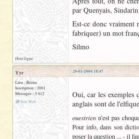
Après tout, on ne cher
par Quenyais, Sindarin 
Est-ce donc vraiment n
fabriquer) un mot franç
Silmo
Hors ligne
20-01-2004 18:47
Yyr
Lieu : Reims
Inscription : 2001
Oui, car les exemples q
Messages : 3 412
Site Web
anglais sont de l'elfiqu
ouestrien
n'est pas choqua
Pour info, dans son dicti
poser la question ... - il 