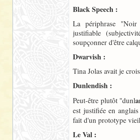
Black Speech :
La périphrase "Noir P
justifiable (subjecti
soupçonner d'être calqu
Dwarvish :
Tina Jolas avait je cro
Dunlendish :
a
Peut-être plutôt "dunl
est justifiée en angla
fait d'un prototype vie
Le Val :