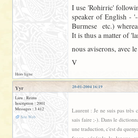
I use 'Rohirric' follow
speaker of English - '
Burmese etc.) whereas
It is thus a matter of 'l
nous aviserons, avec le
V
Hors ligne
20-01-2004 16:19
Yyr
Lieu : Reims
Inscription : 2001
Messages : 3 412
Laurent : Je ne suis pas très 
Site Web
sais faire ;-). Dans le diction
une traduction, c'est du queny