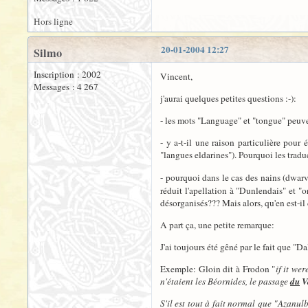
Hors ligne
20-01-2004 12:27
Silmo
Inscription : 2002
Vincent,
Messages : 4 267
j'aurai quelques petites questions :-):
- les mots "Language" et "tongue" peuve
- y a-t-il une raison particulière pou
"langues eldarines"). Pourquoi les traduc
- pourquoi dans le cas des nains (dwarv
réduit l'apellation à "Dunlendais" et "
désorganisés??? Mais alors, qu'en est-il 
A part ça, une petite remarque:
J'ai toujours été gêné par le fait que "Dal
Exemple: Gloin dit à Frodon "
if it we
n'étaient les Béornides, le passage
du
V
S'il est tout à fait normal que "
Azanulb