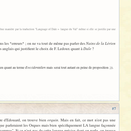
a même manière par la traduction "Language of Dale = langue du Val" même si elle se justifie par une
ans les *erreurs* ; on ne va tout de même pas parler des
Nains de la Lórien
es anglais qui justifient le choix de F. Ledoux quant à
Dale
?
tien quant au terme d'
occidentalien
mais serai tout autant en peine de proposition ;)).
#7
naire d'Edouard, on trouve bien
orquin
. Mais en fait, ce mot n'est pas une
que parleraient les Orques mais bien spécifiquement LA langue façonnée
hammas". Si ce n'est pas de cette langue précise dont on parle, on trouve