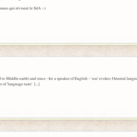
onnes qui révisent le SdA :-)
 to Middle-earth) and since - for a speaker of English - '-ese' evokes Oriental lan
 of 'language taste' [...]