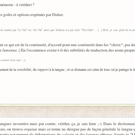
émoire - à vérifier) ?
 les goûts et options exprimés par Didier.
soit traduit par "Le Val" ou "du Val" alors que Tolkien n'a pas écrit "The Dale"... [...] Bref, je suis gêné de l
pour ce qui est de la continuité, d'accord pour une continuité dans les *choix*, pas d
de
lumenna
;) En l'occurrence existe-t-il des subtilités de traduction des noms propr
connait bien mal :-))
lement de la
sensibilité
, du
rapport
à la langue ; et ce domaine est celui de tous (et je partage le 
langues inventées mais par contre, vérifier, ça, je sais faire ;-). Dans le diction
lais, on trouve
orquian
mais ce terme ne désigne pas de façon générale la langue 
 partir notamment de déformations du
valarin
et des langues elfiques d'après le "L