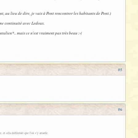
, au lieu de dire, je vais à Pont rencontrer les habitants de Pont.)
une continuité avec Ledoux.
ntalien*.. mais ce n'est vraiment pas très beau :-(
#5
#6
 et cela mériterait que l'on s'y attarde.