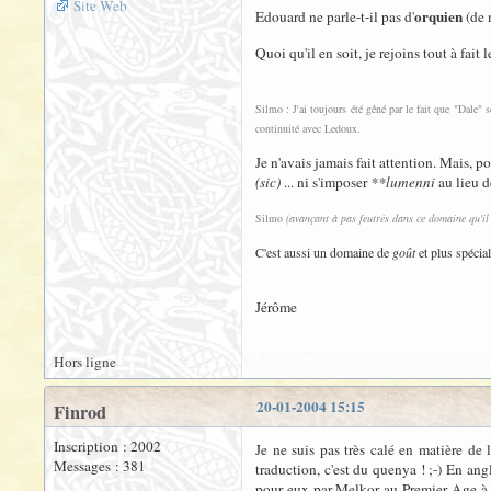
Site Web
orquien
Edouard ne parle-t-il pas d'
(de m
Quoi qu'il en soit, je rejoins tout à fait
Silmo : J'ai toujours été gêné par le fait que "Dale" 
continuité avec Ledoux.
Je n'avais jamais fait attention. Mais, 
(sic)
... ni s'imposer
**lumenni
au lieu 
Silmo
(avançant à pas feutrés dans ce domaine qu'il 
C'est aussi un domaine de
goût
et plus spécia
Jérôme
Hors ligne
20-01-2004 15:15
Finrod
Inscription : 2002
Je ne suis pas très calé en matière de 
Messages : 381
traduction, c'est du quenya ! ;-) En ang
pour eux par Melkor au Premier Age à