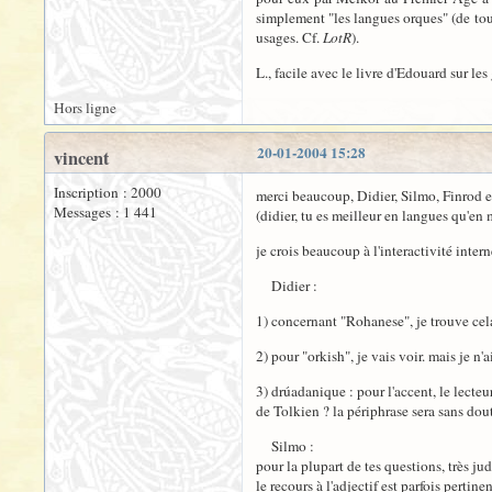
simplement "les langues orques" (de tout
usages. Cf.
LotR
).
L., facile avec le livre d'Edouard sur les
Hors ligne
20-01-2004 15:28
vincent
Inscription : 2000
merci beaucoup, Didier, Silmo, Finrod et
Messages : 1 441
(didier, tu es meilleur en langues qu'en 
je crois beaucoup à l'interactivité inter
Didier :
1) concernant "Rohanese", je trouve cel
2) pour "orkish", je vais voir. mais je n'
3) drúadanique : pour l'accent, le lecte
de Tolkien ? la périphrase sera sans dout
Silmo :
pour la plupart de tes questions, très jud
le recours à l'adjectif est parfois pertin