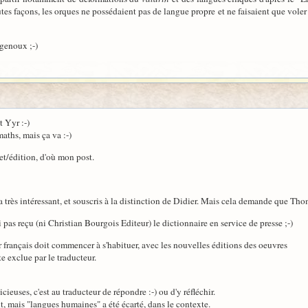
es façons, les orques ne possédaient pas de langue propre et ne faisaient que voler 
 genoux ;-)
 Yyr :-)
maths, mais ça va :-)
net/édition, d'où mon post.
a très intéressant, et souscris à la distinction de Didier. Mais cela demande que T
ai pas reçu (ni Christian Bourgois Editeur) le dictionnaire en service de presse ;-)
ur français doit commencer à s'habituer, avec les nouvelles éditions des oeuvres
e exclue par le traducteur.
icieuses, c'est au traducteur de répondre :-) ou d'y réfléchir.
ent, mais "langues humaines" a été écarté, dans le contexte.