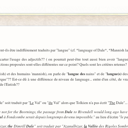
nt-ils être indifférement traduits par "langue" (cf. *language of Dale*, *Mannish l
r écarter l'usage des adjectifs?? ( on pourrait peut-être tout aussi bien avoir "
tions proposées sont-elles différentes sur ce point? Quels sont les critères retenus?
langue des
langue(s)
ish) et des humains 'mannish), on parle de "
nains" et de "
des 
orque"?? Est-ce dû à une différence de niveau de language... entre d'un côté, de vr
de l'Entish??
e" soit traduit par "
Le
Val" ou "
du
Val" alors que Tolkien n'a pas écrit "
The
Dale"...
re not for the Beornings, the passage from
Dale
to Rivendell would long ago have
al
à Fondcombe serait depuis longtemps devenu impossible.
" au lieu d'écrire "
le p
izar,
the
Dimrill
Dale
" soit traduit par "
Azanulbizar,
la
Vallée
des Rigoles Sombr