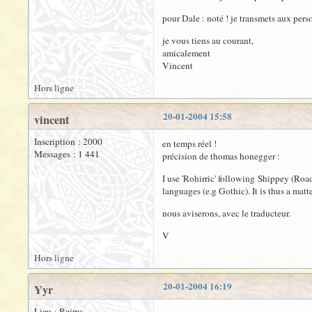
pour Dale : noté ! je transmets aux pers
je vous tiens au courant,
amicalement
Vincent
Hors ligne
20-01-2004 15:58
vincent
Inscription : 2000
en temps réel !
Messages : 1 441
précision de thomas honegger :
I use 'Rohirric' following Shippey (Road
languages (e.g Gothic). It is thus a matter
nous aviserons, avec le traducteur.
V
Hors ligne
20-01-2004 16:19
Yyr
Lieu : Reims