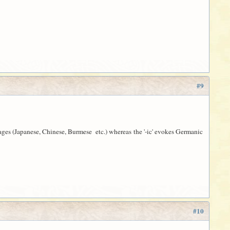
#9
guages (Japanese, Chinese, Burmese etc.) whereas the '-ic' evokes Germanic
#10