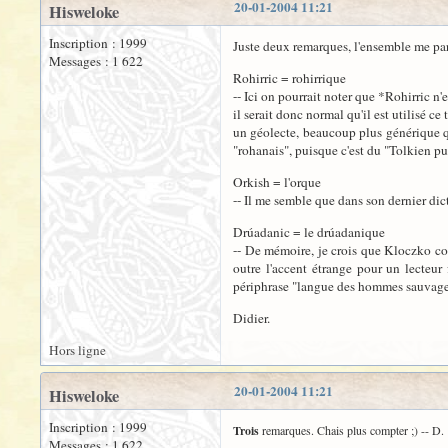
20-01-2004 11:21
Hisweloke
Inscription : 1999
Juste deux remarques, l'ensemble me para
Messages : 1 622
Rohirric = rohirrique
-- Ici on pourrait noter que *Rohirric n
il serait donc normal qu'il est utilisé 
un géolecte, beaucoup plus générique qu
"rohanais", puisque c'est du "Tolkien pu
Orkish = l'orque
-- Il me semble que dans son dernier dict
Drúadanic = le drúadanique
-- De mémoire, je crois que Kloczko con
outre l'accent étrange pour un lecteu
périphrase "langue des hommes sauvages
Didier.
Hors ligne
20-01-2004 11:21
Hisweloke
Inscription : 1999
Trois
remarques. Chais plus compter ;) -- D.
Messages : 1 622