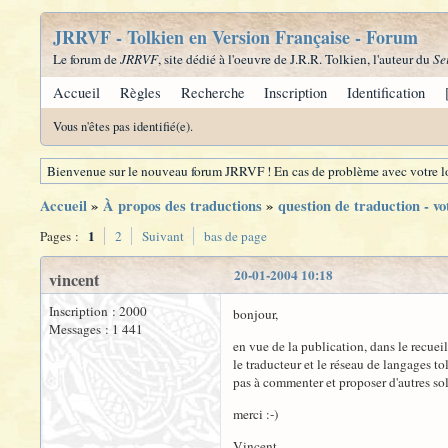
JRRVF - Tolkien en Version Française - Forum
Le forum de
JRRVF
, site dédié à l'oeuvre de J.R.R. Tolkien, l'auteur du
Se
Accueil
Règles
Recherche
Inscription
Identification
Vous n'êtes pas identifié(e).
Bienvenue sur le nouveau forum JRRVF ! En cas de problème avec votre lo
Accueil
»
À propos des traductions
»
question de traduction - vo
1
Pages :
2
Suivant
bas de page
20-01-2004 10:18
vincent
Inscription : 2000
bonjour,
Messages : 1 441
en vue de la publication, dans le recuei
le traducteur et le réseau de langages to
pas à commenter et proposer d'autres solu
merci :-)
Vincent