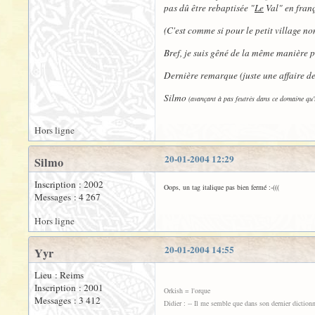
pas dû être rebaptisée "
Le
Val" en franç
(C'est comme si pour le petit village no
Bref, je suis gêné de la même manière p
Dernière remarque (juste une affaire de 
Silmo
(avançant à pas feutrés dans ce domaine qu'i
Hors ligne
20-01-2004 12:29
Silmo
Inscription : 2002
Oops, un tag italique pas bien fermé :-(((
Messages : 4 267
Hors ligne
20-01-2004 14:55
Yyr
Lieu : Reims
Inscription : 2001
Orkish = l'orque
Messages : 3 412
Didier : -- Il me semble que dans son dernier dictionna