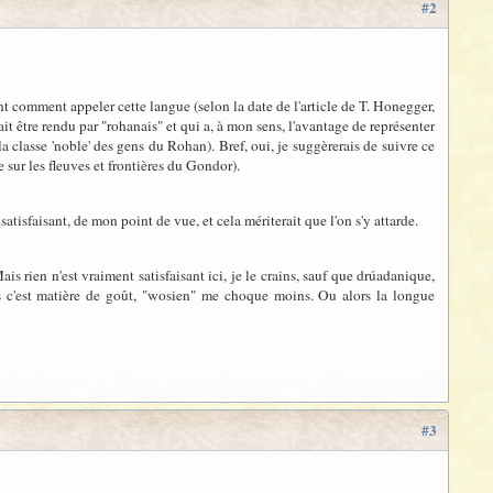
#2
nt comment appeler cette langue (selon la date de l'article de T. Honegger,
ait être rendu par "rohanais" et qui a, à mon sens, l'avantage de représenter
classe 'noble' des gens du Rohan). Bref, oui, je suggèrerais de suivre ce
 sur les fleuves et frontières du Gondor).
atisfaisant, de mon point de vue, et cela mériterait que l'on s'y attarde.
 rien n'est vraiment satisfaisant ici, je le crains, sauf que drúadanique,
is c'est matière de goût, "wosien" me choque moins. Ou alors la longue
#3