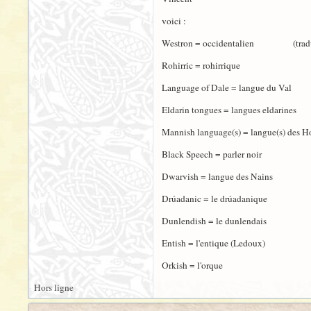
voici :
Westron = occidentalien (traduc
Rohirric = rohirrique
Language of Dale = langue du Val (ma
Eldarin tongues = langues eldarines
Mannish language(s) = langue(s) des 
Black Speech = parler noir
Dwarvish = langue des Nains
Drúadanic = le drúadanique
Dunlendish = le dunlendais
Entish = l'entique (Ledoux)
Orkish = l'orque
Hors ligne