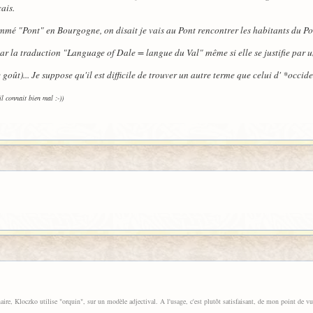
ais.
mmé "Pont" en Bourgogne, on disait je vais au Pont rencontrer les habitants du Pont
ar la traduction "Language of Dale = langue du Val" même si elle se justifie par 
goût)... Je suppose qu'il est difficile de trouver un autre terme que celui d' *occide
l connait bien mal :-))
ire, Kloczko utilise "orquin", sur un modèle adjectival. A l'usage, c'est plutôt satisfaisant, de mon point de vue,