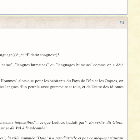
#4
anguage(s)*, et *Eldarin tongues*)?
langue naine", "langues humaines" ou "languages humains" comme on a déjà
Hommes" alors que pour les habitants du Pays de Dûn et les Orques, on
aies langues d'un peuple avec grammaire et tout, et de l'autre des idiomes
 become impossible.
"... ce que Ledoux traduit par "
- En vérité, dit Gloin,
assage
de
Val
à Fondcombe"
es
", la ville nommée "Dale" n'a pas d'article et par cosnéquent n'aurait