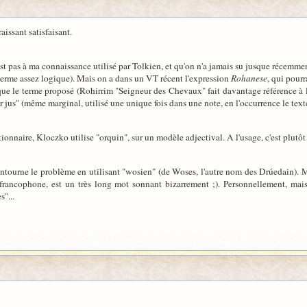
issant satisfaisant.
'est pas à ma connaissance utilisé par Tolkien, et qu'on n'a jamais su jusque récemme
ce terme assez logique). Mais on a dans un VT récent l'expression
Rohanese
, qui pourr
e le terme proposé (Rohirrim "Seigneur des Chevaux" fait davantage référence à la 
r jus" (même marginal, utilisé une unique fois dans une note, en l'occurrence le texte
ionnaire, Kloczko utilise "orquin", sur un modèle adjectival. A l'usage, c'est plutôt s
tourne le problème en utilisant "wosien" (de Woses, l'autre nom des Drúedain). Mais
r francophone, est un très long mot sonnant bizarrement ;). Personnellement, ma
"...