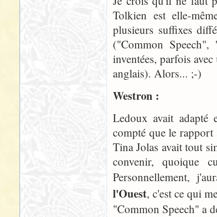
Je crois qu'il ne faut
Tolkien est elle-mêm
plusieurs suffixes dif
("Common Speech", "
inventées, parfois avec
anglais). Alors... ;-)
Westron :
Ledoux avait adapté e
compté que le rapport 
Tina Jolas avait tout 
convenir, quoique 
Personnellement, j'
l'Ouest
, c'est ce qui me
"Common Speech" a déj