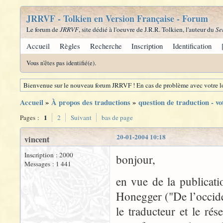
JRRVF - Tolkien en Version Française - Forum
Le forum de
JRRVF
, site dédié à l'oeuvre de J.R.R. Tolkien, l'auteur du
Se
Accueil
Règles
Recherche
Inscription
Identification
Vous n'êtes pas identifié(e).
Bienvenue sur le nouveau forum JRRVF ! En cas de problème avec votre lo
Accueil
»
À propos des traductions
»
question de traduction - vo
1
Pages :
2
Suivant
bas de page
20-01-2004 10:18
vincent
Inscription : 2000
bonjour,
Messages : 1 441
en vue de la publicati
Honegger ("De l’occide
le traducteur et le rés