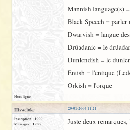
Mannish language(s) 
Black Speech = parler 
Dwarvish = langue des
Drúadanic = le drúada
Dunlendish = le dunle
Entish = l'entique (Le
Orkish = l'orque
Hors ligne
20-01-2004 11:21
Hisweloke
Inscription : 1999
Juste deux remarques, l
Messages : 1 622