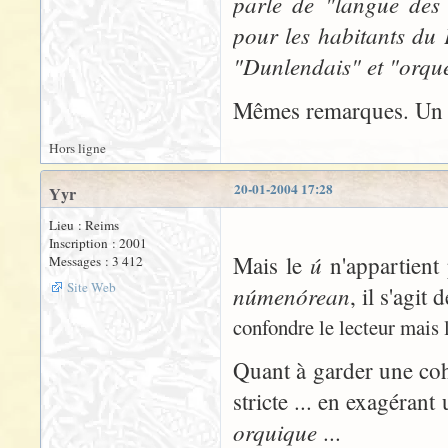
parle de "langue des
pour les habitants du 
"Dunlendais" et "orqu
Mêmes remarques. Un p
Hors ligne
20-01-2004 17:28
Yyr
Lieu : Reims
Inscription : 2001
ú
Mais le
n'appartient 
Messages : 3 412
Site Web
númenórean
, il s'agit
confondre le lecteur mais l
Quant à garder une coh
stricte ... en exagérant
orquique
...