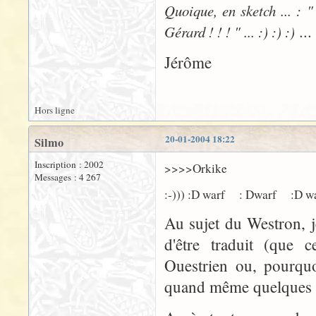
Quoique, en sketch ... : "
...
Gérard ! ! ! " ... :) :) :)
Jérôme
Hors ligne
20-01-2004 18:22
Silmo
Inscription : 2002
>>>>Orkike
Messages : 4 267
:-))) :D warf : Dwarf :D w
Au sujet du Westron, 
d'être traduit (que 
Ouestrien ou, pourquo
quand même quelques 