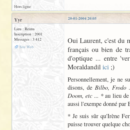
Hors ligne
20-01-2004 20:05
Yyr
Lieu : Reims
Inscription : 2001
Oui Laurent, c'est du
Messages : 3 412
Site Web
français ou bien de t
d'optique ... entre 've
Moraldandil
ici
;)
Personnellement, je ne sui
disons, de
Bilbo, Frodo .
Doom, etc ... *
au lieu d
aussi l'exempe donné par B
* Je suis sûr qu'Irène Fer
puisse trouver quelque chos