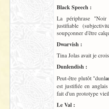
Black Speech :
La périphrase "Noir P
justifiable (subjecti
soupçonner d'être calqu
Dwarvish :
Tina Jolas avait je cro
Dunlendish :
a
Peut-être plutôt "dunl
est justifiée en angla
fait d'un prototype vie
Le Val :