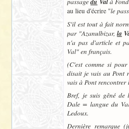
passage
du
Val
à Fondc
le pas
au lieu d'écrire "
S'il est tout à fait nor
par "
Azanulbizar,
la
Va
n'a pas d'article et p
Val" en français.
(C'est comme si pour
disait je vais au Pont 
vais à Pont rencontrer 
Bref, je suis gêné de
Dale = langue du Val"
Ledoux.
Dernière remarque (ju