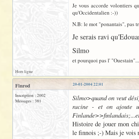
Je vous accorde volontiers qu
qu'Occidentalien :-))
N.B: le mot "ponantais", pas tr
Je serais ravi qu'Edoua
Silmo
et pourquoi pas l' "Ouestain"...?
Hors ligne
20-01-2004 22:01
Finrod
Inscription : 2002
Silmo>quand on veut désig
Messages : 381
racine - et on ajoute u
Finlande>>finlandais;...et
Histoire de jouer mon chia
le finnois ;-) Mais je vois