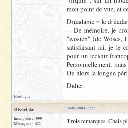
"orquin", sur un modèle
mon point de vue, et cel
Drúadanic = le drúada
-- De mémoire, je cro
"wosien" (de Woses, l
satisfaisant ici, je le
pour un lecteur franco
Personnellement, mais
Ou alors la longue pér
Didier.
Hors ligne
20-01-2004 11:21
Hisweloke
Inscription : 1999
Trois
remarques. Chais plu
Messages : 1 622