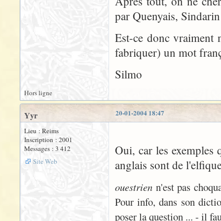
Après tout, on ne cher
par Quenyais, Sindarin 
Est-ce donc vraiment n
fabriquer) un mot franç
Silmo
Hors ligne
20-01-2004 18:47
Yyr
Lieu : Reims
Inscription : 2001
Oui, car les exemples q
Messages : 3 412
Site Web
anglais sont de l'elfiqu
ouestrien
n'est pas choqua
Pour info, dans son dicti
poser la question ... - il 