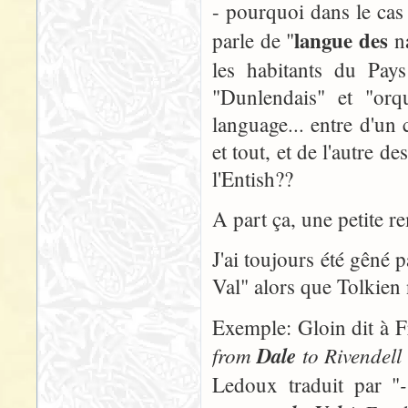
- pourquoi dans le cas
langue des
parle de "
na
les habitants du Pays
"Dunlendais" et "orq
language... entre d'un
et tout, et de l'autre d
l'Entish??
A part ça, une petite r
J'ai toujours été gêné p
Val" alors que Tolkien n
Exemple: Gloin dit à 
from
Dale
to Rivendell
Ledoux traduit par "