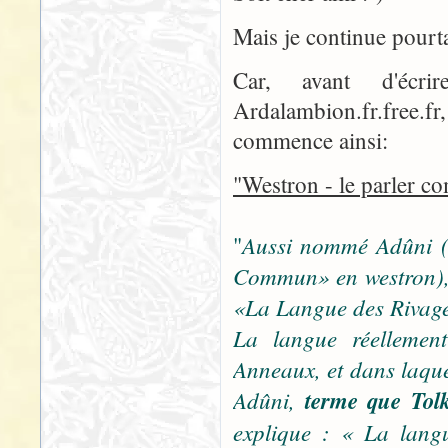
Mais je continue pourta
Car, avant d'écri
Ardalambion.fr.free.fr
commence ainsi:
"Westron - le parler 
Aussi nommé Adûni (
"
Commun» en westron), 
«La Langue des Rivag
La langue réellemen
Anneaux, et dans laquel
Adûni,
terme que Tolk
explique : « La langu