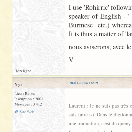
I use 'Rohirric' follow
speaker of English - '
Burmese etc.) whereas
It is thus a matter of 'l
nous aviserons, avec le
V
Hors ligne
20-01-2004 16:19
Yyr
Lieu : Reims
Inscription : 2001
Messages : 3 412
Laurent : Je ne suis pas très 
Site Web
sais faire ;-). Dans le diction
une traduction, c'est du queny