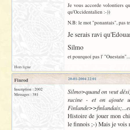
Je vous accorde volontiers qu
qu'Occidentalien :-))
N.B: le mot "ponantais", pas tr
Je serais ravi qu'Edoua
Silmo
et pourquoi pas l' "Ouestain"...?
Hors ligne
20-01-2004 22:01
Finrod
Inscription : 2002
Silmo>quand on veut désig
Messages : 381
racine - et on ajoute u
Finlande>>finlandais;...et
Histoire de jouer mon chia
le finnois ;-) Mais je vois