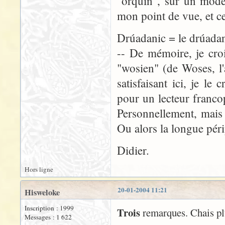
"orquin", sur un modèle
mon point de vue, et cel
Drúadanic = le drúada
-- De mémoire, je cro
"wosien" (de Woses, l
satisfaisant ici, je le
pour un lecteur franco
Personnellement, mais
Ou alors la longue pér
Didier.
Hors ligne
20-01-2004 11:21
Hisweloke
Inscription : 1999
Trois
remarques. Chais plu
Messages : 1 622