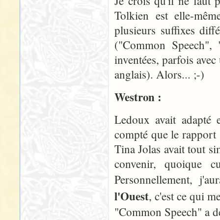
Je crois qu'il ne faut
Tolkien est elle-mêm
plusieurs suffixes dif
("Common Speech", "
inventées, parfois avec
anglais). Alors... ;-)
Westron :
Ledoux avait adapté e
compté que le rapport 
Tina Jolas avait tout 
convenir, quoique 
Personnellement, j'
l'Ouest
, c'est ce qui me
"Common Speech" a déj