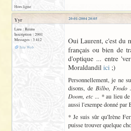
Hors ligne
20-01-2004 20:05
Yyr
Lieu : Reims
Inscription : 2001
Oui Laurent, c'est du
Messages : 3 412
Site Web
français ou bien de t
d'optique ... entre 've
Moraldandil
ici
;)
Personnellement, je ne sui
disons, de
Bilbo, Frodo .
Doom, etc ... *
au lieu d
aussi l'exempe donné par B
* Je suis sûr qu'Irène Fer
puisse trouver quelque chos