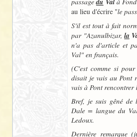
passage
du
Val
à Fondc
le pas
au lieu d'écrire "
S'il est tout à fait nor
par "
Azanulbizar,
la
Va
n'a pas d'article et p
Val" en français.
(C'est comme si pour
disait je vais au Pont 
vais à Pont rencontrer 
Bref, je suis gêné de
Dale = langue du Val"
Ledoux.
Dernière remarque (ju