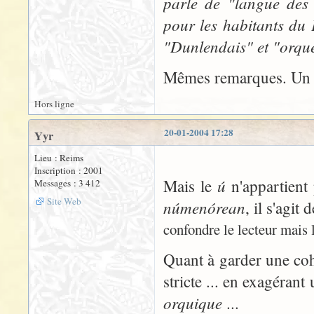
parle de "langue des
pour les habitants du 
"Dunlendais" et "orqu
Mêmes remarques. Un p
Hors ligne
20-01-2004 17:28
Yyr
Lieu : Reims
Inscription : 2001
ú
Mais le
n'appartient 
Messages : 3 412
Site Web
númenórean
, il s'agit
confondre le lecteur mais l
Quant à garder une coh
stricte ... en exagérant
orquique
...