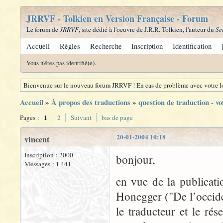
JRRVF - Tolkien en Version Française - Forum
Le forum de
JRRVF
, site dédié à l'oeuvre de J.R.R. Tolkien, l'auteur du
Se
Accueil
Règles
Recherche
Inscription
Identification
Vous n'êtes pas identifié(e).
Bienvenue sur le nouveau forum JRRVF ! En cas de problème avec votre lo
Accueil
»
À propos des traductions
»
question de traduction - vo
1
Pages :
2
Suivant
bas de page
20-01-2004 10:18
vincent
Inscription : 2000
bonjour,
Messages : 1 441
en vue de la publicati
Honegger ("De l’occide
le traducteur et le rés