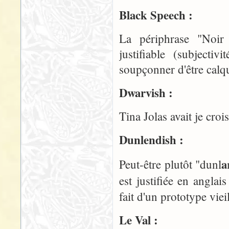
Black Speech :
La périphrase "Noir P
justifiable (subjecti
soupçonner d'être calqu
Dwarvish :
Tina Jolas avait je cro
Dunlendish :
a
Peut-être plutôt "dunl
est justifiée en angla
fait d'un prototype vie
Le Val :