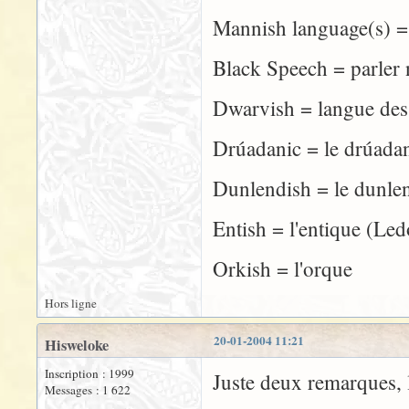
Mannish language(s) 
Black Speech = parler 
Dwarvish = langue des
Drúadanic = le drúada
Dunlendish = le dunle
Entish = l'entique (Le
Orkish = l'orque
Hors ligne
20-01-2004 11:21
Hisweloke
Inscription : 1999
Juste deux remarques, l
Messages : 1 622