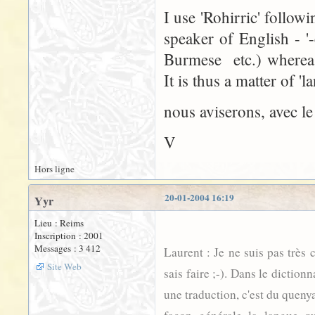
I use 'Rohirric' follow
speaker of English - '
Burmese etc.) whereas
It is thus a matter of 'l
nous aviserons, avec le
V
Hors ligne
20-01-2004 16:19
Yyr
Lieu : Reims
Inscription : 2001
Messages : 3 412
Laurent : Je ne suis pas très 
Site Web
sais faire ;-). Dans le diction
une traduction, c'est du queny