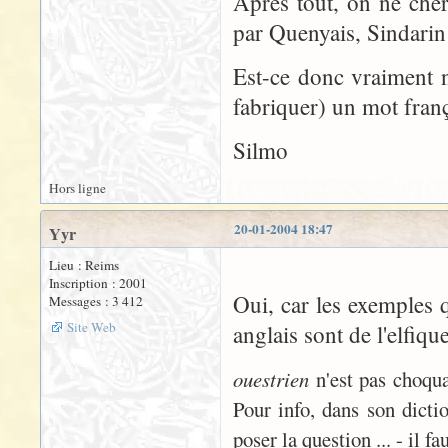
Après tout, on ne cher
par Quenyais, Sindarin 
Est-ce donc vraiment n
fabriquer) un mot franç
Silmo
Hors ligne
20-01-2004 18:47
Yyr
Lieu : Reims
Inscription : 2001
Oui, car les exemples q
Messages : 3 412
Site Web
anglais sont de l'elfiqu
ouestrien
n'est pas choqua
Pour info, dans son dicti
poser la question ... - il 