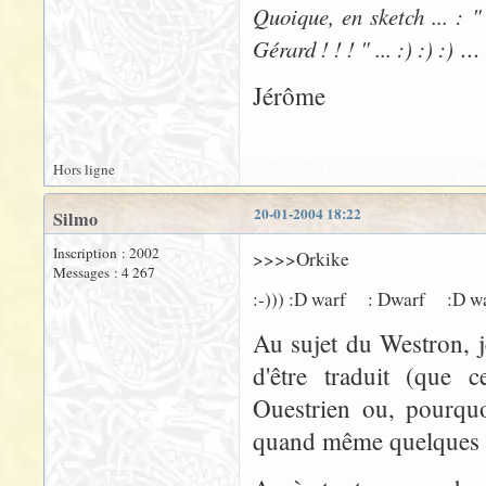
Quoique, en sketch ... : "
...
Gérard ! ! ! " ... :) :) :)
Jérôme
Hors ligne
20-01-2004 18:22
Silmo
Inscription : 2002
>>>>Orkike
Messages : 4 267
:-))) :D warf : Dwarf :D w
Au sujet du Westron, 
d'être traduit (que 
Ouestrien ou, pourquo
quand même quelques 