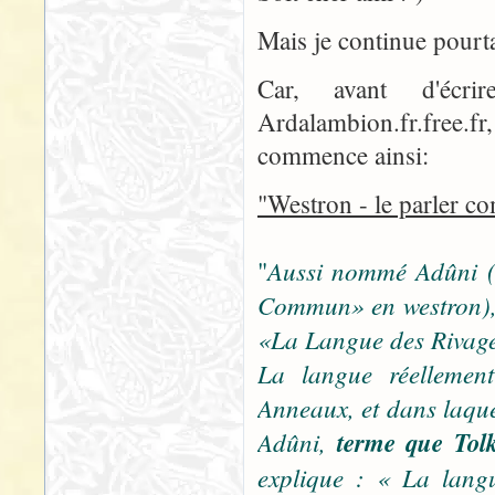
Mais je continue pourta
Car, avant d'écri
Ardalambion.fr.free.fr
commence ainsi:
"Westron - le parler 
Aussi nommé Adûni (
"
Commun» en westron), 
«La Langue des Rivag
La langue réellemen
Anneaux, et dans laquel
Adûni,
terme que Tolk
explique : « La langu