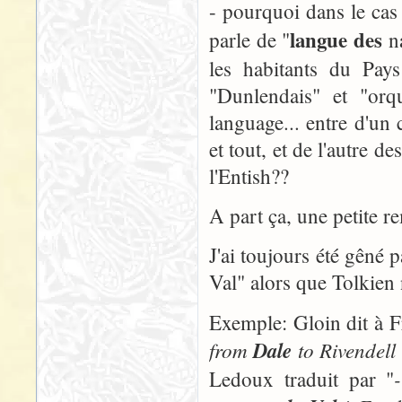
- pourquoi dans le cas
langue des
parle de "
na
les habitants du Pays
"Dunlendais" et "orq
language... entre d'un
et tout, et de l'autre d
l'Entish??
A part ça, une petite r
J'ai toujours été gêné p
Val" alors que Tolkien n
Exemple: Gloin dit à 
from
Dale
to Rivendell
Ledoux traduit par "