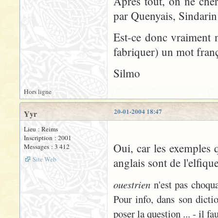
Après tout, on ne cher
par Quenyais, Sindarin 
Est-ce donc vraiment n
fabriquer) un mot franç
Silmo
Hors ligne
20-01-2004 18:47
Yyr
Lieu : Reims
Inscription : 2001
Oui, car les exemples q
Messages : 3 412
Site Web
anglais sont de l'elfiqu
ouestrien
n'est pas choqua
Pour info, dans son dicti
poser la question ... - il 