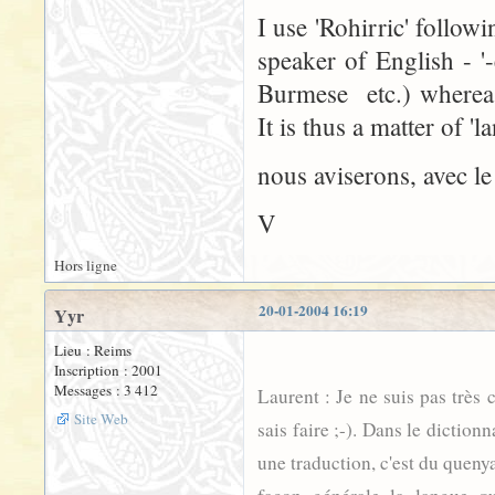
I use 'Rohirric' follow
speaker of English - '
Burmese etc.) whereas
It is thus a matter of 'l
nous aviserons, avec le
V
Hors ligne
20-01-2004 16:19
Yyr
Lieu : Reims
Inscription : 2001
Messages : 3 412
Laurent : Je ne suis pas très 
Site Web
sais faire ;-). Dans le diction
une traduction, c'est du queny