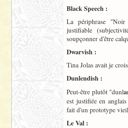
Black Speech :
La périphrase "Noir P
justifiable (subjecti
soupçonner d'être calqu
Dwarvish :
Tina Jolas avait je cro
Dunlendish :
a
Peut-être plutôt "dunl
est justifiée en angla
fait d'un prototype vie
Le Val :