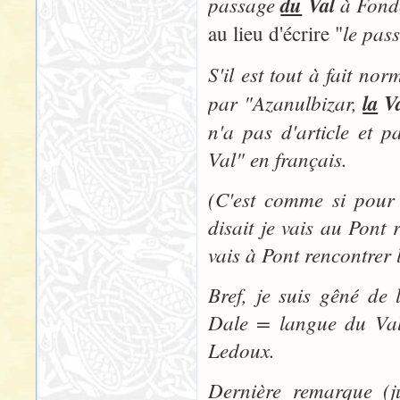
passage
du
Val
à Fondc
le pas
au lieu d'écrire "
S'il est tout à fait nor
par "
Azanulbizar,
la
Va
n'a pas d'article et p
Val" en français.
(C'est comme si pour
disait je vais au Pont 
vais à Pont rencontrer 
Bref, je suis gêné de
Dale = langue du Val"
Ledoux.
Dernière remarque (ju