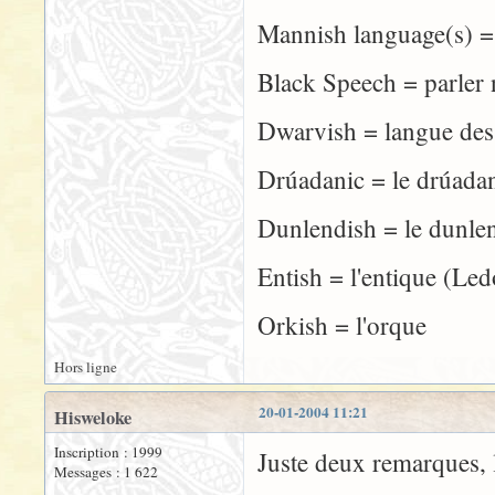
Mannish language(s) 
Black Speech = parler 
Dwarvish = langue des
Drúadanic = le drúada
Dunlendish = le dunle
Entish = l'entique (Le
Orkish = l'orque
Hors ligne
20-01-2004 11:21
Hisweloke
Inscription : 1999
Juste deux remarques, l
Messages : 1 622