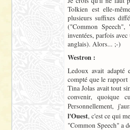
Je crois qu'il ne faut
Tolkien est elle-mêm
plusieurs suffixes dif
("Common Speech", "
inventées, parfois avec
anglais). Alors... ;-)
Westron :
Ledoux avait adapté e
compté que le rapport 
Tina Jolas avait tout 
convenir, quoique 
Personnellement, j'
l'Ouest
, c'est ce qui me
"Common Speech" a déj