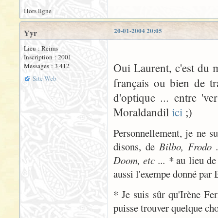
Hors ligne
20-01-2004 20:05
Yyr
Lieu : Reims
Inscription : 2001
Oui Laurent, c'est du
Messages : 3 412
Site Web
français ou bien de t
d'optique ... entre 've
Moraldandil
ici
;)
Personnellement, je ne sui
disons, de
Bilbo, Frodo .
Doom, etc ... *
au lieu d
aussi l'exempe donné par B
* Je suis sûr qu'Irène Fer
puisse trouver quelque chos