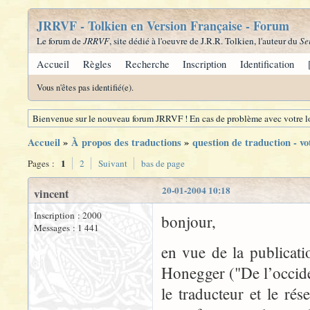
JRRVF - Tolkien en Version Française - Forum
Le forum de
JRRVF
, site dédié à l'oeuvre de J.R.R. Tolkien, l'auteur du
Se
Accueil
Règles
Recherche
Inscription
Identification
Vous n'êtes pas identifié(e).
Bienvenue sur le nouveau forum JRRVF ! En cas de problème avec votre lo
Accueil
»
À propos des traductions
»
question de traduction - vo
1
Pages :
2
Suivant
bas de page
20-01-2004 10:18
vincent
Inscription : 2000
bonjour,
Messages : 1 441
en vue de la publicati
Honegger ("De l’occide
le traducteur et le rés