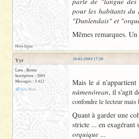
parle de "langue des
pour les habitants du 
"Dunlendais" et "orqu
Mêmes remarques. Un p
Hors ligne
20-01-2004 17:28
Yyr
Lieu : Reims
Inscription : 2001
ú
Mais le
n'appartient 
Messages : 3 412
Site Web
númenórean
, il s'agit
confondre le lecteur mais l
Quant à garder une coh
stricte ... en exagérant
orquique
...