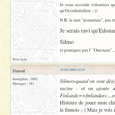
Je vous accorde volontiers qu
qu'Occidentalien :-))
N.B: le mot "ponantais", pas tr
Je serais ravi qu'Edoua
Silmo
et pourquoi pas l' "Ouestain"...?
Hors ligne
20-01-2004 22:01
Finrod
Inscription : 2002
Silmo>quand on veut désig
Messages : 381
racine - et on ajoute u
Finlande>>finlandais;...et
Histoire de jouer mon chia
le finnois ;-) Mais je vois