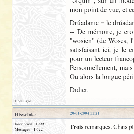
"orquin", sur un modèle
mon point de vue, et cel
Drúadanic = le drúada
-- De mémoire, je cro
"wosien" (de Woses, l
satisfaisant ici, je le
pour un lecteur franco
Personnellement, mais
Ou alors la longue pér
Didier.
Hors ligne
20-01-2004 11:21
Hisweloke
Inscription : 1999
Trois
remarques. Chais plu
Messages : 1 622