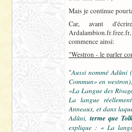
Mais je continue pourta
Car, avant d'écri
Ardalambion.fr.free.fr
commence ainsi:
"Westron - le parler 
Aussi nommé Adûni (
"
Commun» en westron), 
«La Langue des Rivag
La langue réellemen
Anneaux, et dans laquel
Adûni,
terme que Tolk
explique : « La langu