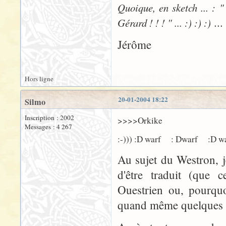
Quoique, en sketch ... : "
...
Gérard ! ! ! " ... :) :) :)
Jérôme
Hors ligne
20-01-2004 18:22
Silmo
Inscription : 2002
>>>>Orkike
Messages : 4 267
:-))) :D warf : Dwarf :D w
Au sujet du Westron, 
d'être traduit (que 
Ouestrien ou, pourquo
quand même quelques 