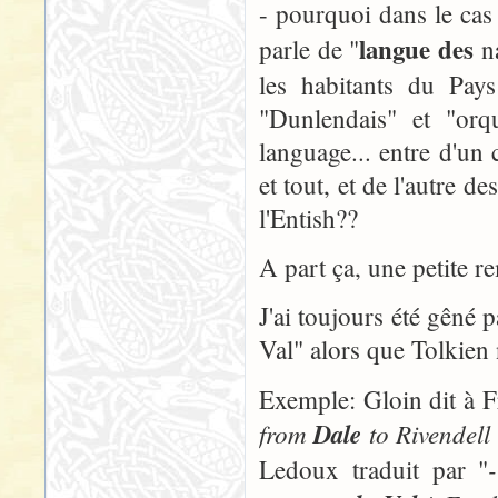
- pourquoi dans le cas
langue des
parle de "
na
les habitants du Pays
"Dunlendais" et "orq
language... entre d'un
et tout, et de l'autre d
l'Entish??
A part ça, une petite r
J'ai toujours été gêné p
Val" alors que Tolkien n
Exemple: Gloin dit à 
from
Dale
to Rivendell
Ledoux traduit par "