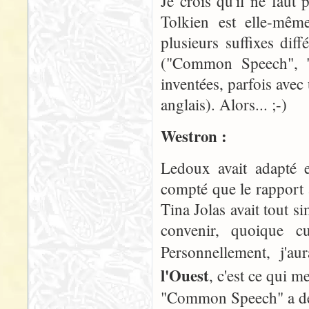
Je crois qu'il ne faut
Tolkien est elle-mêm
plusieurs suffixes dif
("Common Speech", "
inventées, parfois avec
anglais). Alors... ;-)
Westron :
Ledoux avait adapté e
compté que le rapport 
Tina Jolas avait tout 
convenir, quoique 
Personnellement, j'
l'Ouest
, c'est ce qui me
"Common Speech" a déj