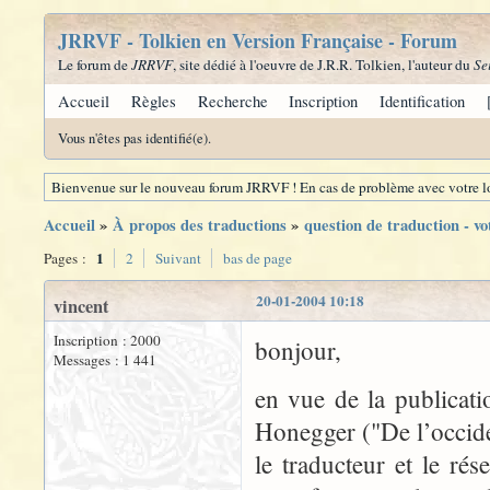
JRRVF - Tolkien en Version Française - Forum
Le forum de
JRRVF
, site dédié à l'oeuvre de J.R.R. Tolkien, l'auteur du
Se
Accueil
Règles
Recherche
Inscription
Identification
Vous n'êtes pas identifié(e).
Bienvenue sur le nouveau forum JRRVF ! En cas de problème avec votre lo
Accueil
»
À propos des traductions
»
question de traduction - vo
1
Pages :
2
Suivant
bas de page
20-01-2004 10:18
vincent
Inscription : 2000
bonjour,
Messages : 1 441
en vue de la publicati
Honegger ("De l’occide
le traducteur et le rés