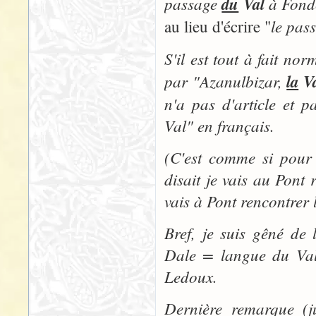
passage
du
Val
à Fondc
le pas
au lieu d'écrire "
S'il est tout à fait nor
par "
Azanulbizar,
la
Va
n'a pas d'article et p
Val" en français.
(C'est comme si pour
disait je vais au Pont 
vais à Pont rencontrer 
Bref, je suis gêné de
Dale = langue du Val"
Ledoux.
Dernière remarque (ju