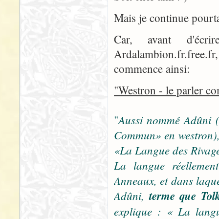
Mais je continue pourta
Car, avant d'écri
Ardalambion.fr.free.fr
commence ainsi:
"Westron - le parler 
Aussi nommé Adûni (
"
Commun» en westron), 
«La Langue des Rivag
La langue réellemen
Anneaux, et dans laquel
Adûni,
terme que Tolk
explique : « La langu