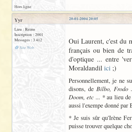
Hors ligne
20-01-2004 20:05
Yyr
Lieu : Reims
Inscription : 2001
Oui Laurent, c'est du
Messages : 3 412
Site Web
français ou bien de t
d'optique ... entre 've
Moraldandil
ici
;)
Personnellement, je ne sui
disons, de
Bilbo, Frodo .
Doom, etc ... *
au lieu d
aussi l'exempe donné par B
* Je suis sûr qu'Irène Fer
puisse trouver quelque chos