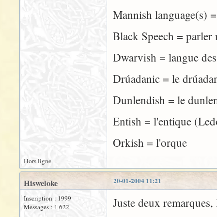
Mannish language(s) 
Black Speech = parler 
Dwarvish = langue des
Drúadanic = le drúada
Dunlendish = le dunle
Entish = l'entique (Le
Orkish = l'orque
Hors ligne
20-01-2004 11:21
Hisweloke
Inscription : 1999
Juste deux remarques, l
Messages : 1 622