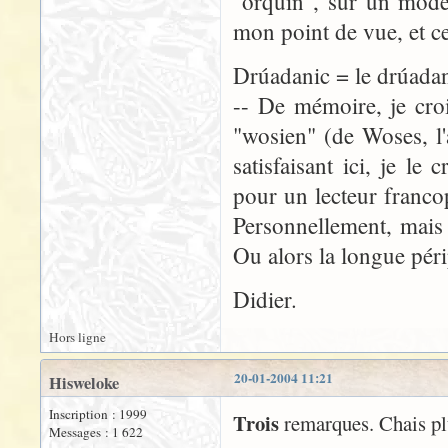
"orquin", sur un modèle
mon point de vue, et cel
Drúadanic = le drúada
-- De mémoire, je cro
"wosien" (de Woses, l
satisfaisant ici, je le
pour un lecteur franco
Personnellement, mais
Ou alors la longue pér
Didier.
Hors ligne
20-01-2004 11:21
Hisweloke
Inscription : 1999
Trois
remarques. Chais plu
Messages : 1 622