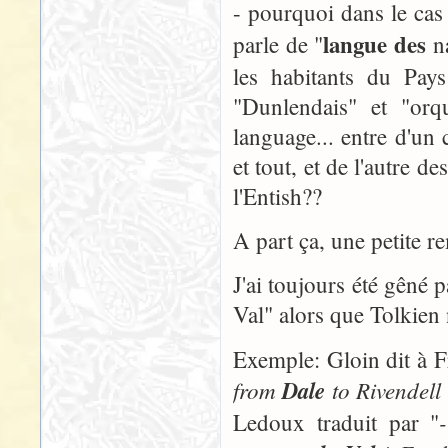
- pourquoi dans le cas
langue des
parle de "
na
les habitants du Pays
"Dunlendais" et "orq
language... entre d'un
et tout, et de l'autre d
l'Entish??
A part ça, une petite r
J'ai toujours été gêné p
Val" alors que Tolkien n
Exemple: Gloin dit à 
from
Dale
to Rivendell
Ledoux traduit par "