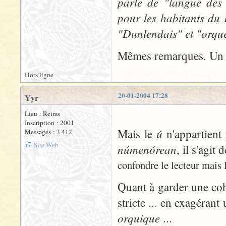
parle de "langue des
pour les habitants du 
"Dunlendais" et "orqu
Mêmes remarques. Un p
Hors ligne
20-01-2004 17:28
Yyr
Lieu : Reims
Inscription : 2001
ú
Mais le
n'appartient 
Messages : 3 412
Site Web
númenórean
, il s'agit
confondre le lecteur mais l
Quant à garder une coh
stricte ... en exagérant
orquique
...