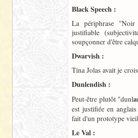
Black Speech :
La périphrase "Noir P
justifiable (subjecti
soupçonner d'être calqu
Dwarvish :
Tina Jolas avait je cro
Dunlendish :
a
Peut-être plutôt "dunl
est justifiée en angla
fait d'un prototype vie
Le Val :