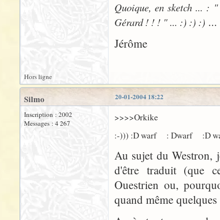
Quoique, en sketch ... : "
...
Gérard ! ! ! " ... :) :) :)
Jérôme
Hors ligne
20-01-2004 18:22
Silmo
Inscription : 2002
>>>>Orkike
Messages : 4 267
:-))) :D warf : Dwarf :D w
Au sujet du Westron, 
d'être traduit (que 
Ouestrien ou, pourquo
quand même quelques 