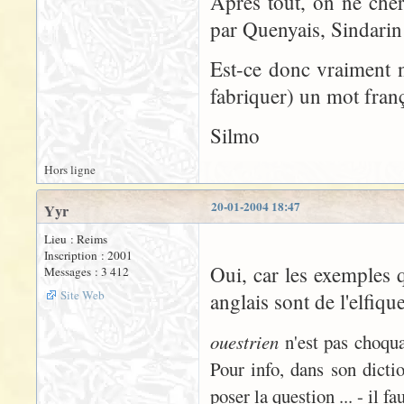
Après tout, on ne cher
par Quenyais, Sindarin 
Est-ce donc vraiment n
fabriquer) un mot franç
Silmo
Hors ligne
20-01-2004 18:47
Yyr
Lieu : Reims
Inscription : 2001
Oui, car les exemples q
Messages : 3 412
Site Web
anglais sont de l'elfiqu
ouestrien
n'est pas choqua
Pour info, dans son dicti
poser la question ... - il 