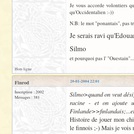
Je vous accorde volontiers qu
qu'Occidentalien :-))
N.B: le mot "ponantais", pas tr
Je serais ravi qu'Edoua
Silmo
et pourquoi pas l' "Ouestain"...?
Hors ligne
20-01-2004 22:01
Finrod
Inscription : 2002
Silmo>quand on veut désig
Messages : 381
racine - et on ajoute u
Finlande>>finlandais;...et
Histoire de jouer mon chia
le finnois ;-) Mais je vois