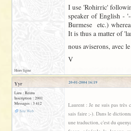
I use 'Rohirric' follow
speaker of English - '
Burmese etc.) whereas
It is thus a matter of 'l
nous aviserons, avec le
V
Hors ligne
20-01-2004 16:19
Yyr
Lieu : Reims
Inscription : 2001
Messages : 3 412
Laurent : Je ne suis pas très 
Site Web
sais faire ;-). Dans le diction
une traduction, c'est du queny